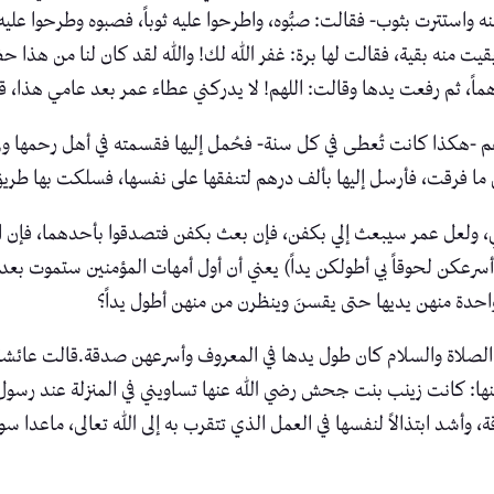
 واستترت بثوب- فقالت: صبُّوه، واطرحوا عليه ثوباً، فصبوه وطرحوا عليه
يت منه بقية، فقالت لها برة: غفر الله لك! والله لقد كان لنا من هذا ح
اً، ثم رفعت يدها وقالت: اللهم! لا يدركني عطاء عمر بعد عامي هذا، قا
هكذا كانت تُعطى في كل سنة- فحُمل إليها فقسمته في أهل رحمها وفي 
ني ما فرقت، فأرسل إليها بألف درهم لتنفقها على نفسها، فسلكت بها طري
ي، ولعل عمر سيبعث إلي بكفن، فإن بعث بكفن فتصدقوا بأحدهما، فإن است
(أسرعكن لحوقاً بي أطولكن يداً) يعني أن أول أمهات المؤمنين ستموت بعد
حدة منهن يديها حتى يقسنَ وينظرن من منهن أطول يداً؟
صلاة والسلام كان طول يدها في المعروف وأسرعهن صدقة.قالت عائشة رض
ا: كانت زينب بنت جحش رضي الله عنها تساويني في المنزلة عند رسول الل
أشد ابتذالاً لنفسها في العمل الذي تتقرب به إلى الله تعالى، ماعدا سو