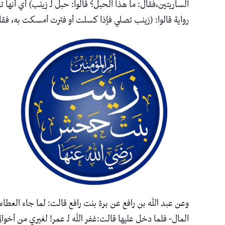
الساريتين،فقال: ما هذا الحبل؟ قالوا: حبل لـ زينب) أي أنها
رواية قالوا: (زينب تصلي فإذا كسلت أو فترت أمسكت به، فقا
وعن عبد الله بن رافع عن برة بنت رافع قالت: لما جاء العطا
المال- فلما دخل عليها قالت:غفر الله لـ عمر! لغيري من أخو