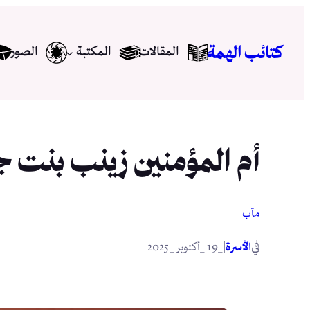
تخطى
إلى
كتائب الهمة
المقالات
المكتبة
الصور
المحتوى
أم المؤمنين زينب بنت ج
مآب
في
|
الأسرة
_19 _أكتوبر _2025