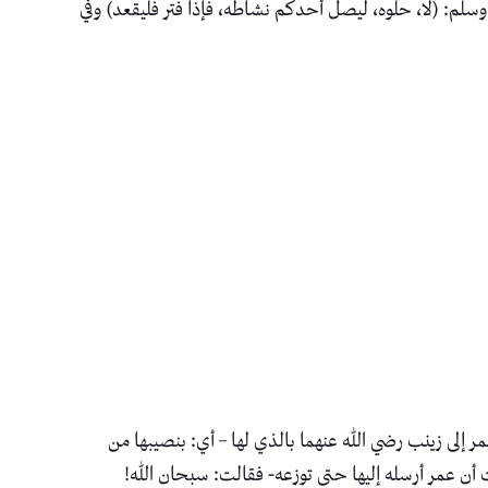
وسلم: (لا، حلّوه، ليصل أحدكم نشاطه، فإذا فتر فليقعد) وفي
 إلى زينب رضي الله عنهما بالذي لها – أي: بنصيبها من
 أن عمر أرسله إليها حتى توزعه- فقالت: سبحان الله!