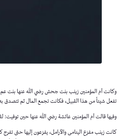
وكانت أم المؤمنين زينب بنت جحش رضي الله عنها بنت عم الن
تفعل شيئاً من هذا القبيل، فكانت تجمع المال ثم تتصدق به ك
وفيها قالت أم المؤمنين عائشة رضي الله عنها حين توفيت: لق
كانت زينب مفزع اليتامى والأرامل، يفزعون إليها حتى تفرج 