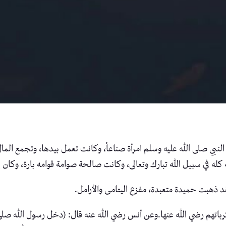
بي صلى الله عليه وسلم امرأة صناعاً، وكانت تعمل بيدها، وتجمع المال
له في سبيل الله تبارك وتعالى، وكانت صالحة صوامة قوامه بارة، وكان ي
د ذهبت حميدة متعبدة، مفزع اليتامى والأرامل.
كرباتهم رضي الله عنها.وعن أنس رضي الله عنه قال: (دخل رسول الله صل