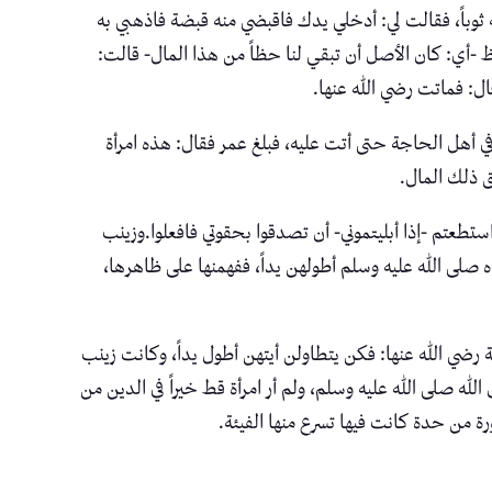
 ثوباً، فقالت لي: أدخلي يدك فاقبضي منه قبضة فاذهبي به
ظ -أي: كان الأصل أن تبقي لنا حظاً من هذا المال- قالت:
ل: فماتت رضي الله عنها.
أهل الحاجة حتى أتت عليه، فبلغ عمر فقال: هذه امرأة
ق ذلك المال.
طعتم -إذا أبليتموني- أن تصدقوا بحقوتي فافعلوا.وزينب
ه صلى الله عليه وسلم أطولهن يداً، ففهمنها على ظاهرها،
ي الله عنها: فكن يتطاولن أيتهن أطول يداً، وكانت زينب
ه صلى الله عليه وسلم، ولم أر امرأة قط خيراً في الدين من
رة من حدة كانت فيها تسرع منها الفيئة.