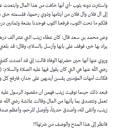
واستترت دونه بثوب -أي أنها خافت من هذا المال وابتعدت عنه
إلى آل فلان وآل فلان من أيتامها وذوي رحمها، فقسمته حتى بق
فلكم ما تحت الثوب، فرفعنا الثوب فوجدنا بضعة وثمانين درهم
وعن محمد بن سعد قال: كان عطاء زينب اثني عشر ألف درهم -
يراد بها خير، فوقف على بابها وأرسل بالسلام، وقال: قد بلغ
وروي عنها أنها حين حضرتها الوفاة قالت: إني قد أعددت كفن
رضي الله عنها هي التي كان يقول فيها عليه الصلاة والسلام: 
فكانت أمهات المؤمنين يقسن أيديهن على جدار، فترفع كل وا
فبعد ذلك حينما توفيت زينب فهمن أن مقصود الرسول عليه ال
تعمل وتتصدق بما يأتيها من المال.وقالت عائشة رضي الله عنه
زينب، وأتقى لله، وأصدق حديثاً، وأوصل للرحم، وأعظم صدقة، و
فانظر إلى هذا المدح والوصف من ضرتها؟!