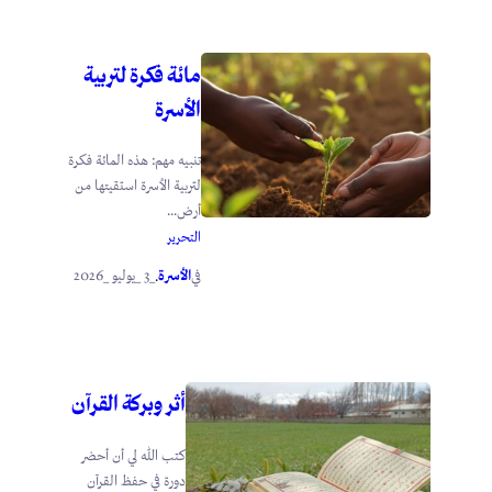
مائة فكرة لتربية
الأسرة
تنبيه مهم: هذه المائة فكرة
لتربية الأسرة استقيتها من
أرض...
التحرير
الأسرة
_3 _يوليو _2026
في
.
أثر وبركة القرآن
كتب الله لي أن أحضر
دورة في حفظ القرآن