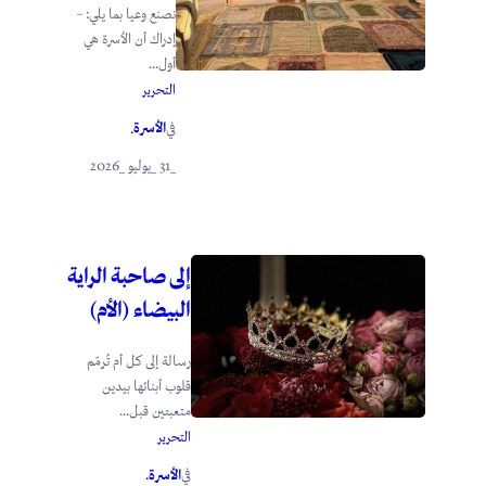
نصنع وعيا بما يلي: –
إدراك أن الأسرة هي
أول...
التحرير
الأسرة
في
.
_31 _يوليو _2026
إلى صاحبة الراية
البيضاء (الأم)
رسالة إلى كل أم تُرمّم
قلوب أبنائها بيدين
متعبتين قبل...
التحرير
الأسرة
في
.