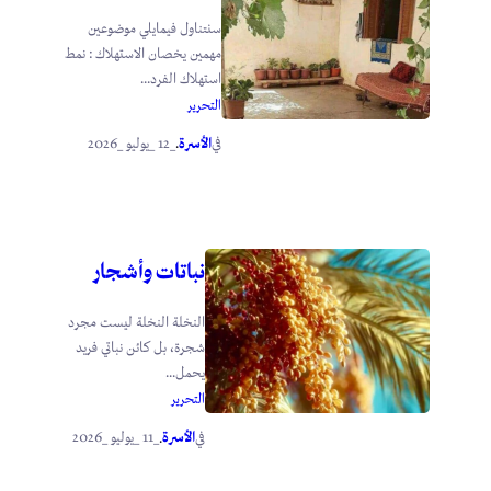
سنتناول فيمايلي موضوعين
مهمين يخصان الاستهلاك : نمط
استهلاك الفرد...
التحرير
الأسرة
_12 _يوليو _2026
في
.
نباتات وأشجار
النخلة النخلة ليست مجرد
شجرة، بل كائن نباتي فريد
يحمل...
التحرير
الأسرة
_11 _يوليو _2026
في
.