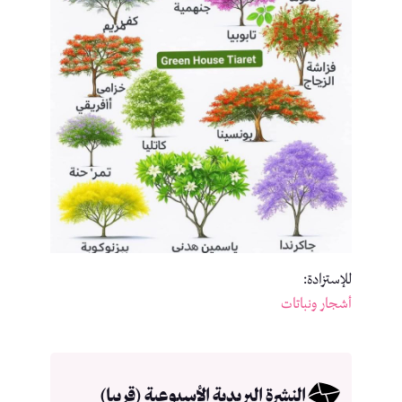
للإستزادة:
أشجار ونباتات
النشرة البريدية الأسبوعية (قريبا)