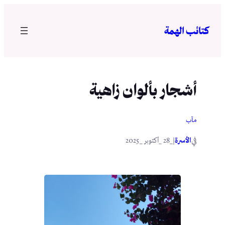
تخطى
إلى
كتائب الهمة
المحتوى
أشجار بألوان زاهية
مآب
في
|
الأسرة
_28 _أكتوبر _2025