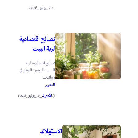
_30 _يوليو _2026
نصائح اقتصادية
لربة البيت
نصائح اقتصادية لربة
البيت : التوفير : التوفير في
ميزانية...
التحرير
الأسرة
_13 _يوليو _2026
في
.
الاستهلاك