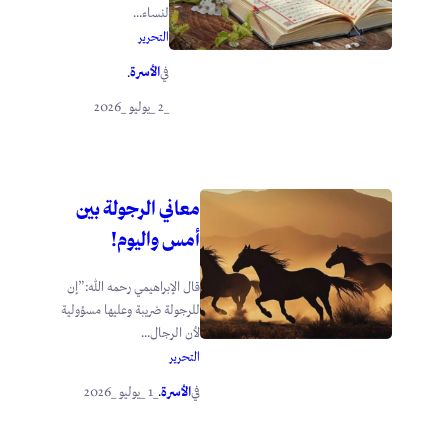
لنساء...
التحرير
الأسرة
في
.
_2 _يوليو _2026
معاني الرجولة بين
أمس واليوم!
قال الإبراهيمي رحمه الله:”إن
للرجولة ضريبة وعليها مسؤولية
لأن الرجال...
التحرير
الأسرة
_1 _يوليو _2026
في
.