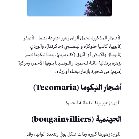
الأشجار المذكورة تحمل ألوان زهور متنوعة تشمل الأصفر
(تابوبيا، كاسيا جلوكا)، والبنفسجي (جاكرندا)، والوردي
(تابوبيا)، والأبيض أو الأزرق (كف مريم)، بينما تيكوما تتميز
بزهرة برتقالية مائلة للحمرة، والبونسيانا بلونها الأحمر، ومركبة
(مريم) من شجيرة بأزهار بيضاء أو زرقاء.
أشجار التيكوما (Tecomaria)
اللون: زهور برتقالية مائلة للحمرة.
الجهنمية (bougainvilliers)
اللون: زهورها كبيرة وذات شكل بوقي وتتعدد ألوانها، وقد