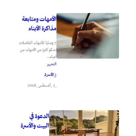
الأمهات ومتابعة
مذاكرة الأبناء
7 وصايا للأمهات الفاضلات
تشكو كثيرٌ من الأمهات من
أعباء...
التحرير
الأسرة
في
.
_2 _أغسطس _2026
الدعوة في
البيت والأسرة