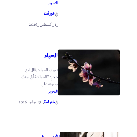
التحرير
خير أمة
في
.
_1 _أغسطس _2026
الحياء
تعريف الحياء: وقال ابنُ
حَجَرٍ: “الحَياءُ: خُلُقٌ يبعَثُ
صاحِبَه على...
التحرير
خير أمة
_31 _يوليو _2026
في
.