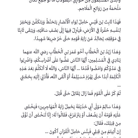
وَأَبْدَى الْمُسْلِمُونَ مِنْ خَوَارِقِ الْبُطُولَاتِ مَا لَوْ جُمِعَ لَكَانَ
مَلْحَمَةً مِنْ رَوَائِعِ الْمَلَاحِم.
فَهَذَا ثَابِتُ بْنُ قَيْسٍ حَامِلُ لِوَاءِ الْأَنْصَارِ يَتَحَنَّطُ وَيَتَكَفَّنُ وَيَحْفِرُ
لِنَفْسِهِ حُفْرَةً فِي الأَرْضِ، فَيَنْزِلُ فِيهَا إِلَى نِصْفِ سَاقَيْهِ، وَيَبْقَى ثَابِتًا
فِي مَوْقِقِهِ، يُجَالِدُ عَنْ رَايَةِ قَوْمِهِ حَتَّى خَرَّ صَرِيعًا شَهِيدًا.
وَهَذَا زَيْدُ بْنُ الْخَطَّابِ أَخُو عُمَرَ بْنِ الْخَطَّابِ رضي الله عنهما
يُنَادِي فِي الْمُسْلِمِينَ: أَيُّهَا النَّاسُ عَضُّوا عَلَى أَضْرَاسِكُمْ، وَاضْرِبُوا
فِي عَدُوِّكُمْ وَامْضُوا قُدُمًا … أَيُّهَا النَّاسُ، وَاللَّهِ لَا أَتَكَلَّمُ بَعْدَ هَذِهِ
الْكَلِمَةِ أَبَدًا حَتَّى يُهْزَمَ مُسَيْلِمَةُ أَوْ أَلْقَى اللَّهَ، فَأُدْلِيَ إِلَيْهِ بِحُجَّتِي
…
ثُمَّ كَرَّ عَلَى الْقَوْم فَمَا زَالَ يُقَاتِلُ حَتَّى قُتِلَ.
وَهَذَا سَالِمٌ مَوْلَى أَبِي حُذَيْفَةَ يَحْمِلُ رَايَةَ الْمُهَاجِرِينَ؛ فَيَخْشَى
عَلَيْهِ قَوْمُهُ أَنْ يَضْعُفَ أَوْ يَتَزَعْزَعَ، فَقَالُوا لَهُ: إِنَّا لَنَخْشَى أَنْ نُؤْتَى
مِنْ قِبَلِكَ، فَقَالَ:
إِنْ أُتِيتُمْ مِنْ قِبَلِي فَبِئْسَ حَامِلُ الْقُرْآنِ أَكُونُ …