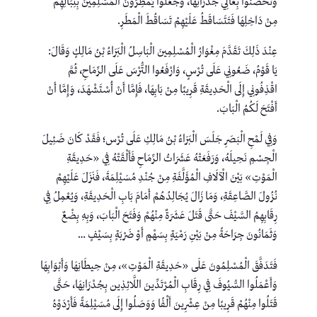
وَتَحَصَّنُوا بِعَالِي جُدْرَانِهَا، وَجَعَلُوا يُمْطِرُونَ الْمُسْلِمِينَ بِنِبَالِهِمْ
مِنْ دَاخِلِهَا فَتَتَسَاقَطُ عَلَيْهِمْ تَسَاقُطَ الْمَطَرِ.
عِنْدَ ذَلِكَ تَقَدَّمَ مِغْوَارُ الْمُسْلِمِينَ الْبَاسِلُ الْبَرَاءُ بْنُ مَالِكٍ وَقَالَ:
يَا قَوْمُ، ضَعُونِي عَلَى تُرْسٍ، وَارْفَعُوا التُّرْسَ عَلَى الرِّمَاحِ، ثُمَّ
اقْذِفُونِي إِلَى الْحَدِيقَةِ قَرِيبًا مِنْ بَابِهَا، فَإِمَّا أَنْ أُسْتَشْهَدَ، وَإِمَّا أَنْ
أَفْتَحَ لَكُمُ الْبَابَ.
وَفِي لَمْحِ الْبَصَرِ جَلَسَ الْبَرَاءُ بْنُ مَالِكِ عَلَى تُرْس؛ فَقَدْ كَانَ ضَئِيلَ
الْجِسْمِ نَحِيلَهُ، وَرَفَعَتْهُ عَشَرَاتُ الرِّمَاحِ فَأَلْقَتْهُ فِي «حَدِيقَةِ
الْمَوْتِ» بَيْنَ الْآلَافِ الْمُؤَلَّفَةِ مِنْ جُنْدِ مُسَيْلِمَةَ، فَنَزَلَ عَلَيْهِمْ
نُزُولَ الصَّاعِقَةِ، وَمَا زَالَ يُجَالِدُهُمْ أَمَامَ بَابِ الْحَدِيقَةِ، وَيُعْمِلُ فِي
رِقَابِهِمُ السَّيْفَ حَتَّى قَتَلَ عَشَرَةٌ مِنْهُمْ وَفَتَحَ الْبَابَ، وَبِهِ بِضْعٌ
وَثَمَانُونَ جِرَاحَةً مِنْ بَيْنِ رَمْيَةٍ بِسَهْمٍ أَوْ ضَرْبَةٍ بِسَيْفٍ …
فَتَدَفَّقَ الْمُسْلِمُونَ عَلَى «حَدِيقَةِ الْمَوْتِ»، مِنْ حِيطَانِهَا وَأَبْوَابِهَا
وَأَعْمَلُوا السُّيُوفَ فِي رِقَابِ الْمُرْتَدِّينَ اللَّائِذِين بِجُدْرَانِهَا، حَتَّى
قَتَلُوا مِنْهُمْ قَرِيبًا مِنْ عِشْرِينَ أَلْفًا وَوَصَلُوا إِلَى مُسَيْلِمَةً فَأَرْدَوْهُ