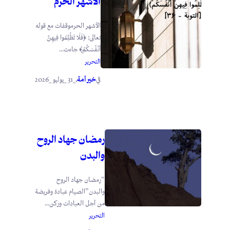
الأشهر الحرم
الأشهر الحرموقفات مع قوله
تعالى: ﴿فَلَا تَظْلِمُوا فِيهِنَّ
أَنْفُسَكُمْ﴾ جاءت...
التحرير
خير أمة
_31 _يوليو _2026
في
.
رمضان جهاد الروح
والبدن
“رمضان جهاد الروح
والبدن”الصيام عبادة وفريضة
من أجل العبادات وركن...
التحرير