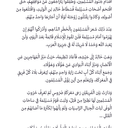
أَقْدَامِ جُنُودِ الْمُسْلِمِينَ، وَطَفِقُوا يَتَرَاجَعُونَ عَنْ مَوَاقِفِهِمْ، حَتَّى
اقْتَحَمَ أَصْحَابُ مُسَيْلِمَةَ فُسْطَاطَ خَالِدِ بْنِ الْوَلِيدِ، وَاقْتَلَعُوهُ مِنْ
أُصُولِهِ، وَكَادُوا يَقْتُلُونَ زَوْجَتَهُ لَوْلَا أَنْ أَجَارَهَا وَاحِدٌ مِنْهُمْ.
عِنْدَ ذَلِكَ شَعَرَ الْمُسْلِمُونَ بِالْخَطَرِ الدَّاهِم، وَأَدْرَكُوا أَنَّهُمْ إِنْ
يُهْزَمُوا أَمَامَ مُسَيْلِمَةَ فَلَنْ تَقُومَ لِلْإِسْلَامِ قَائِمَةٌ بَعْدَ الْيَوْمِ، وَلَنْ
يُعْبَدَ اللَّهُ وَحْدَهُ لَا شَرِيكَ لَهُ في جَزِيرَةِ الْعَرَبِ.
وَهَبَّ خَالِدٌ إِلَى جَيْشِهِ، فَأَعَادَ تَنْظِيمَهُ، حَيْثُ مَيَّزَ الْمُهَاجِرِينَ عَنِ
الْأَنْصَارِ، وَمَيَّزَ أَبْنَاءَ الْبَوَادِي عَنْ هَؤُلَاءِ وَهَؤُلَاءِ.
وَجَمَعَ أَبْنَاءَ كُلِّ أَبٍ تَحْتَ رَايَةِ وَاحِدٍ مِنْهُمْ، لِيُعْرَفَ بَلَاءُ كُلِّ فَرِيقٍ
فِي الْمَعْرَكَةِ، وَلِيُعْلَمَ مِنْ أَيْنَ يُؤْتَى الْمُسْلِمُونَ.
وَدَارَتْ بَيْنَ الْفَرِيقَيْنِ رَحَى مَعْرَكَةٍ ضَرُوسٍ لَمْ تَعْرِفُ حُرُوبُ
الْمُسْلِمِينَ لَهَا نَظِيرًا مِنْ قَبْلُ، وَثَبَتَ قَوْمُ مُسَيْلِمَةَ فِي سَاحَاتِ
الْوَغَى ثَبَاتَ الْجِبَالِ الرَّاسِيَاتِ وَلَمْ يَأْبَهُوا لِكَثْرَةِ مَا أَصَابَهُمْ مِنَ
الْقَتْلِ …