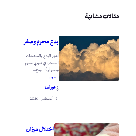
مقالات مشابهة
بدع محرم وصفر
أشهر البدع والمعتقدات
المنتشرة في شهري محرم
وصفر أولًا: البدع...
التحرير
خير أمة
في
.
_5 _أغسطس _2026
اختلال ميزان