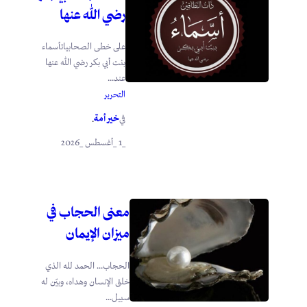
رضي الله عنها
على خطى الصحابياتأسماء
بنت أبي بكر رضي الله عنها
عند...
التحرير
خير أمة
في
.
_1 _أغسطس _2026
معنى الحجاب في
ميزان الإيمان
الحجاب… الحمد لله الذي
خلق الإنسان وهداه، وبيّن له
سبيل...