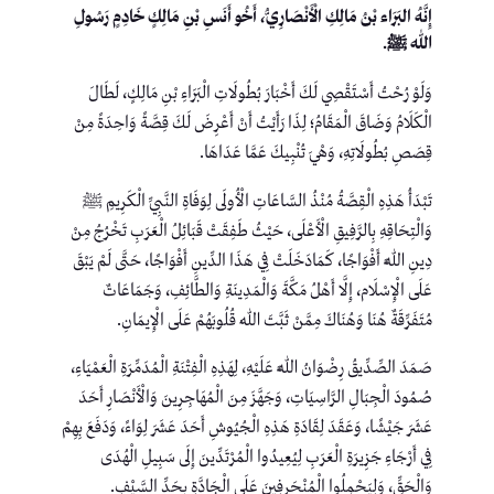
إِنَّهُ البَرَاء بْنُ مَالِكِ الْأَنْصَارِيُّ، أَخُو أَنَسِ بْنِ مَالِكٍ خَادِمٍ رَسُولِ
الله ﷺ.
وَلَوْ رُحْتُ أَسْتَقْصِي لَكَ أَخْبَارَ بُطُولَاتِ الْبَرَاءِ بْنِ مَالِكٍ، لَطَالَ
الْكَلَامُ وَضَاقَ الْمَقَامُ؛ لِذَا رَأَيْتُ أَنْ أَعْرِضَ لَكَ قِصَّةً وَاحِدَةً مِنْ
قِصَصِ بُطُولَاتِهِ، وَهْيَ تُنْبِيكَ عَمَّا عَدَاهَا.
تَبْدَأُ هَذِهِ الْقِصَّةُ مُنْذُ السَّاعَاتِ الْأُولَى لِوَفَاةِ النَّبِيِّ الْكَرِيمِ ﷺ
وَالْتِحَاقِهِ بِالرَّفِيقِ الْأَعْلَى، حَيْثُ طَفِقَتْ قَبَائِلُ الْعَرَبِ تَخْرُجُ مِنْ
دِينِ اللَّهِ أَفْوَاجًا، كَمَادَخَلَتْ فِي هَذَا الدِّينِ أَفْوَاجًا، حَتَّى لَمْ يَبْقَ
عَلَى الْإِسْلَام، إِلَّا أَهْلُ مَكَّةَ وَالْمَدِينَةِ وَالطَّائِفِ، وَجَمَاعَاتٌ
مُتَفَرِّقَةٌ هُنَا وَهُنَاكَ مِمَّنْ ثَبَّتَ اللهُ قُلُوبَهُمْ عَلَى الْإِيمَانِ.
صَمَدَ الصِّدِّيقُ رِضْوَانُ اللَّهِ عَلَيْهِ، لِهَذِهِ الْفِتْنَةِ الْمُدَمِّرَةِ الْعَمْيَاءِ،
صُمُودَ الْجِبَالِ الرَّاسِيَاتِ، وَجَهَّزَ مِنَ الْمُهَاجِرِينَ وَالْأَنْصَارِ أَحَدَ
عَشَرَ جَيْشًا، وَعَقَدَ لِقَادَةِ هَذِهِ الْجُيُوشِ أَحَدَ عَشَرَ لِوَاءً، وَدَفَعَ بِهِمْ
فِي أَرْجَاءِ جَزِيرَةِ الْعَرَبِ لِيُعِيدُوا الْمُرْتَدِّينَ إِلَى سَبِيلِ الْهُدَى
وَالْحَقِّ، وَلِيَحْمِلُوا الْمُنْحَرِفِينَ عَلَى الْجَادَّةِ بحَدِّ السَّيْفِ.