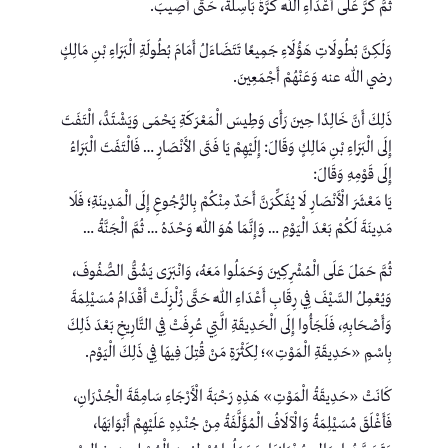
ثُمَّ كَرَّ عَلَى أَعْدَاءِ اللَّهِ كَرَّةً بَاسِلَةً، حَتَّى أُصِيبَ.
وَلَكِنَّ بُطُولَاتِ هَؤُلَاءِ جَمِيعًا تَتَضَاءَلُ أَمَامَ بُطُولَةِ الْبَرَاءِ بْنِ مَالِكٍ
رضي الله عنه وَعَنْهُمْ أَجْمَعِينَ.
ذَلِكَ أَنَّ خَالِدًا حِينَ رَأَى وَطِيسَ الْمَعْرَكَةِ يَحْمَى وَيَشْتَدُّ، الْتَفَتَ
إِلَى الْبَرَاءِ بْنِ مَالِكٍ وَقَالَ: إِلَيْهِمْ يَا فَتَى الأَنْصَارِ … فَالْتَفَتَ الْبَرَاءُ
إِلَى قَوْمِهِ وَقَالَ:
يَا مَعْشَرَ الْأَنْصَارِ لَا يُفَكِّرَنَّ أَحَدٌ مِنْكُمْ بِالرُّجُوعِ إِلَى الْمَدِينَةِ؛ فَلَا
مَدِينَةَ لَكُمْ بَعْدَ الْيَوْمِ … وَإِنَّمَا هُوَ اللَّهُ وَحْدَهُ … ثُمَّ الْجَنَّةُ …
ثُمَّ حَمَلَ عَلَى الْمُشْرِكِينَ وَحَمَلُوا مَعَهُ، وَانْبَرَى يَشُقُّ الصُّفُوفَ،
وَيُعْمِلُ السَّيْفَ فِي رِقَابِ أَعْدَاءِ اللَّهِ حَتَّى زُلْزِلَتْ أَقْدَامُ مُسَيْلِمَةَ
وَأَصْحَابِهِ، فَلَجَأُوا إِلَى الْحَدِيقَةِ الَّتِي عُرِفَتْ فِي التَّارِيخِ بَعْدَ ذَلِكَ
بِاسْمِ «حَدِيقَةِ الْمَوْتِ»؛ لِكَثْرَةِ مَنْ قُتِلَ فِيهَا فِي ذَلِكَ الْيَوْم.
كَانَتْ «حَدِيقَةُ الْمَوْتِ» هَذِهِ رَحْبَةَ الْأَرْجَاءِ سَامِقَةَ الْجُدْرَانِ،
فَأَغْلَقَ مُسَيْلِمَةُ وَالْآلَافُ الْمُؤَلَّفَةُ مِنْ جُنْدِهِ عَلَيْهِمْ أَبْوَابَهَا،