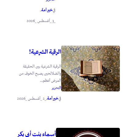
خير أمة
في
.
_3 _أغسطس _2026
الرقية الشرعية!
الرقية الشرعية بين الحقيقة
والضلالحين يصبح الخوف من
المرض أعظم...
التحرير
خير أمة
_2 _أغسطس _2026
في
.
أسماء بنت أبي بكر