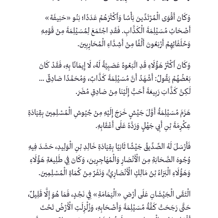
وَكَانَ أَقْوَى الْمُرْتَدِّينَ بَأْسًا وَأَكْثَرَهُمْ عَدَدًا؛ بَنُو «حَنِيفَة»
أَصْحَابُ مُسَيْلِمَةَ الْكَذَّابِ. فَقَدِ اجْتَمَعَ لِمُسَيْلِمَةَ مِنْ قَوْمِهِ
وَحُلَفَائِهِمْ أَرْبَعُونَ أَلْفًا مِنْ أَشِدَّاءِ الْمُحَارِبِينَ.
وَكَانَ أَكْثَرُ هَؤُلَاءِ قَدِ اتَّبَعُوهُ عَصَبِيَّةً لَهُ، لَا إِيمَانًا بِهِ، فَقَدْ كَانَ
بَعْضُهُمْ يَقُولُ: أَشْهَدُ أَنَّ مُسَيْلِمَةَ كَذَّابٌ، وَمُحَمَّدًا صَادِقٌ …
لَكِنَّ كَذَّابَ رَبِيعَةَ أَحَبُّ إِلَيْنَا مِنْ صَادِقِ مُضَرَ.
هَزَمَ مُسَيْلِمَةُ أَوَّلَ جَيْشٍ خَرَجَ إِلَيْهِ مِنْ جُيُوشِ الْمُسْلِمِينَ بِقِيَادَةِ
عِكْرِمَةَ بْنِ أَبِي جَهْلٍ وَرَدَّهُ عَلَى أَعْقَابِهِ.
فَأَرْسَلَ لَهُ الصِّدِّيقُ جَيْشًا ثَانِيًا بِقِيَادَةِ خَالِدِ بْنِ الْوَلِيدِ، حَشَدَ فِيهِ
وُجُوهَ الصَّحَابَةِ مِنَ الْأَنْصَارِ وَالْمُهَاجِرِينَ، وَكَانَ فِي طَلِيعَةِ هَؤُلَاءِ
وَهَؤُلَاءِ الْبَرَاءُ بْنُ مَالِكٍ الْأَنْصَارِيُّ، وَنَفَرٌ مِنْ كُمَاةِ الْمُسْلِمِينَ.
الْتَقَى الْجَيْشَانِ عَلَى أَرْضِ «الْيَمَامَةِ» فِي نَجْدٍ، فَمَا هُوَ إِلَّا قَلِيلٌ،
حَتَّى رَجَحَتْ كَفَّةُ مُسَيْلِمَةَ وَأَصْحَابِهِ، وَزُلْزِلَتِ الْأَرْضُ تَحْتَ