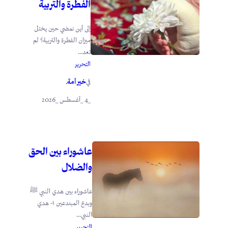
الفطرة والتربية
إلى أين نمضي حين يختل
ميزان الفطرة والتربية؟ لم
تعد...
التحرير
خير أمة
في
.
_4 _أغسطس _2026
عاشوراء بين الحق
والضلال
عاشوراء بين هدي النبي ﷺ
وبدع المبتدعين ١- هدي
النبي...
التحرير