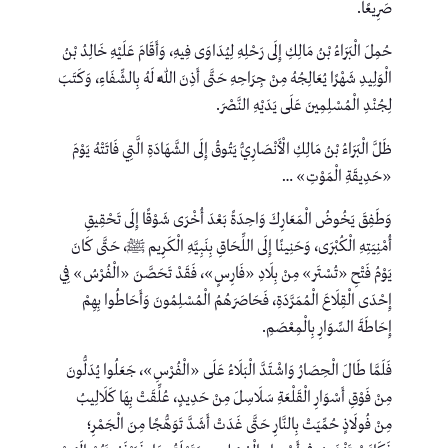
صَرِيعًا.
حُمِلَ الْبَرَاءُ بْنُ مَالِكِ إِلَى رَحْلِهِ لِيُدَاوَى فِيهِ، وَأَقَامَ عَلَيْهِ خَالِدُ بْنُ
الْوَلِيدِ شَهْرًا يُعَالِجُهُ مِنْ جِرَاحِهِ حَتَّى أَذِنَ اللَّهُ لَهُ بِالشِّفَاءِ، وَكَتَبَ
لِجُنْدِ الْمُسْلِمِينَ عَلَى يَدَيْهِ النَّصْرَ.
ظَلَّ الْبَرَاءُ بْنُ مَالِكِ الْأَنْصَارِيُّ يَتُوقُ إِلَى الشَّهَادَةِ الَّتِي فَاتَتْهُ يَوْمَ
«حَدِيقَةِ الْمَوْتِ» …
وَطَفِقَ يَخُوضُ الْمَعَارِكَ وَاحِدَةً بَعْدَ أُخْرَى شَوْقًا إِلَى تَحْقِيقِ
أُمْنِيَتِهِ الْكُبْرَى، وَحَنِينًا إِلَى اللِّحَاقِ بِنَبِيَّهِ الْكَرِيم ﷺ، حَتَّى كَانَ
يَوْمُ فَتْحِ «تُسْتَر» مِنْ بِلَادِ «فَارِسٍ»، فَقَدْ تَحَصَّنَ «الْفُرْسُ» فِي
إِحْدَى الْقِلَاعَ الْمُمَرَّدَةِ، فَحَاصَرَهُمُ الْمُسْلِمُونَ وَأَحَاطُوا بِهِمْ
إِحَاطَةَ السِّوَارِ بِالْمِعْصَمِ.
فَلَمَّا طَالَ الْحِصَارُ وَاشْتَدَّ الْبَلَاءُ عَلَى «الْفُرْسِ»، جَعَلُوا يُدَلُّونَ
مِنْ فَوْقِ أَسْوَارِ الْقَلْعَةِ سَلَاسِلَ مِنْ حَدِيدٍ، عُلِّقَتْ بِهَا كَلَالِيبُ
مِنْ فُولَاذٍ حُمِّيَتْ بِالنَّارِ حَتَّى غَدَتْ أَشَدَّ تَوَهُّجًا مِنَ الْجَمْرِ؛