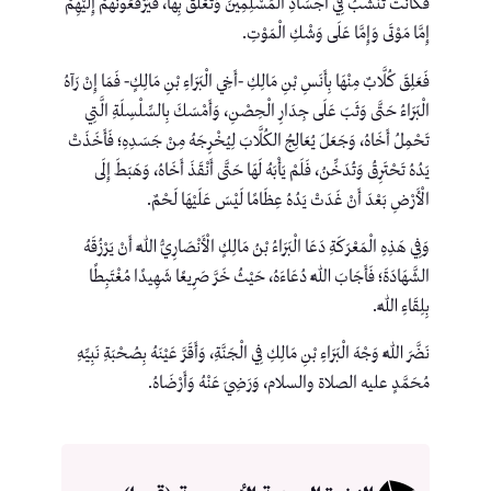
فَكَانَتْ تَنْشَبُ فِي أَجْسَادِ الْمُسْلِمِينَ وَتَعْلَقُ بِهَا، فَيَرْفَعُونَهُمْ إِلَيْهِمْ
إِمَّا مَوْتَى وَإِمَّا عَلَى وَشْكِ الْمَوْتِ.
فَعَلِقَ كُلَّابٌ مِنْهَا بِأَنَسِ بْنِ مَالِكِ -أَخِي الْبَرَاءِ بْنِ مَالِكٍ- فَمَا إِنْ رَآهُ
الْبَرَاءُ حَتَّى وَثَبَ عَلَى جِدَارِ الْحِصْنِ، وَأَمْسَكَ بِالسِّلْسِلَةِ الَّتِي
تَحْمِلُ أَخَاهُ، وَجَعَلَ يُعَالِجُ الكُلَّابَ لِيُخْرِجَهُ مِنْ جَسَدِهِ؛ فَأَخَذَتْ
يَدُهُ تَحْتَرِقُ وَتُدَخِّنُ، فَلَمْ يَأْبَهُ لَهَا حَتَّى أَنْقَذَ أَخَاهُ، وَهَبَطَ إِلَى
الْأَرْضِ بَعْدَ أَنْ غَدَتْ يَدُهُ عِظَامًا لَيْسَ عَلَيْهَا لَحْمٌ.
وَفِي هَذِهِ الْمَعْرَكَةِ دَعَا الْبَرَاءُ بْنُ مَالِكٍ الْأَنْصَارِيُّ اللَّهَ أَنْ يَرْزُقَهُ
الشَّهَادَةَ؛ فَأَجَابَ اللَّهُ دُعَاءَهُ، حَيْثُ خَرَّ صَرِيعًا شَهِيدًا مُغْتَبِطًا
بِلِقَاءِ اللَّهِ.
نَضَّرَ اللَّهُ وَجْهَ الْبَرَاءِ بْنِ مَالِكِ فِي الْجَنَّةِ، وَأَقَرَّ عَيْنَهُ بِصُحْبَةِ نَبِيِّهِ
مُحَمَّدٍ عليه الصلاة والسلام، وَرَضِيَ عَنْهُ وَأَرْضَاهُ.