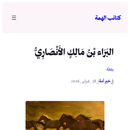
تخطى
إلى
كتائب الهمة
المحتوى
البَرَاء بْنُ مَالِكٍ الأَنْصَارِيُّ
يقظة
في
|
خير أمة
_28 _فبراير _2026