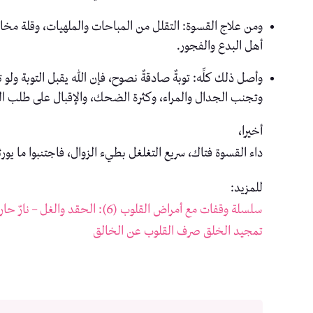
ومن علاج القسوة: التقلل من المباحات والملهيات، وقلة مخال
أهل البدع والفجور.
وأصل ذلك كلِّه: توبةٌ صادقةٌ نصوح، فإن الله يقبل التوبة ول
وتجنب الجدال والمراء، وكثرة الضحك، والإقبال على طلب الع
أخيرا،
داء القسوة فتاك، سريع التغلغل بطيء الزوال، فاجتنبوا ما يورث
للمزيد:
سلسلة وقفات مع أمراض القلوب (6): الحقد والغل – نارٌ حارقة
تمجيد الخلق صرف القلوب عن الخالق