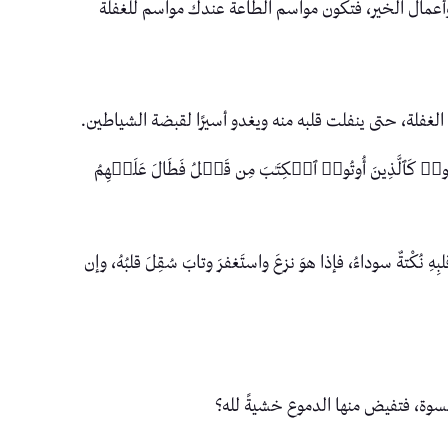
وأعمال الخير، فتكون مواسم الطاعة عندك مواسم للغفلة
الغفلة، حتى ينفلت قلبه منه ويغدو أسيرًا لقبضة الشياطين.
ُوا۟ كَٱلَّذِینَ أُوتُوا۟ ٱلۡكِتَـٰبَ مِن قَبۡلُ فَطَالَ عَلَیۡهِمُ
ْتةٌ سوداءُ، فإذا هوَ نزعَ واستَغفرَ وتابَ سُقِلَ قلبُهُ، وإن
سوة، فتفيض منها الدموع خشيةً لله؟