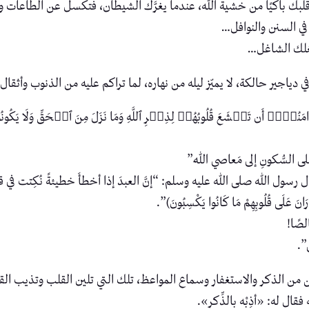
لبك باكيًا من خشية الله، عندما يغرَّك الشيطان، فتكسل عن الطاعات 
في السنن والنوافل…
وشغلك الشاغل…
جير حالكة، لا يميّز ليله من نهاره، لما تراكم عليه من الذنوب وأثقال 
وۤا۟ أَن تَخۡشَعَ قُلُوبُهُمۡ لِذِكۡرِ ٱللَّهِ وَمَا نَزَلَ مِنَ ٱلۡحَقِّ وَلَا یَكُون
 على السُّكونِ إلى مَعاصي اللهِ”
الله صلى الله عليه وسلم: “إنَّ العبدَ إذا أخطأَ خطيئةً نُكِتت في قلبِهِ نُك
َانَ عَلَى قُلُوبِهِمْ مَا كَانُوا يَكْسِبُونَ)”.
صًا!
”.
من الذكر والاستغفار وسماع المواعظ، تلك التي تلين القلب وتذيب الق
ل له: «أذِبْه بالذِّكر».