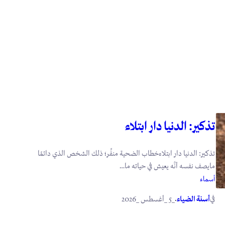
تذكير: الدنيا دار ابتلاء
تذكير: الدنيا دار ابتلاءخطاب الضحية منفِّر؛ ذلك الشخص الذي دائمًا
مايصف نفسه أنَّه يعيش في حياته ما…
أسماء
في
.
أسنة الضياء
_5 _أغسطس _2026