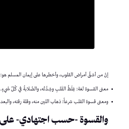
إنَّ من أشقِّ أمراض القلوب، وأخطرها على إيمان المسلم هو: د
معنى القسوة لغة: غِلَظُ القَلبِ وشِدَّتُه، والصَّلابةُ في كُلِّ شَيءٍ.
ومعنى قسوة القلب شرعاً: ذهاب اللين منه، وقلة رقته، والبعد
والقسوة -حسب اجتهادي- على أ