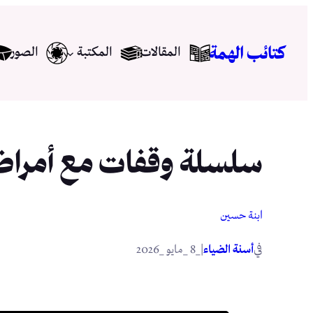
تخطى
إلى
كتائب الهمة
المقالات
المكتبة
الصور
المحتوى
سلسلة وقفات مع أمراض القلوب (5): القسو
ابنة حسين
في
|
أسنة الضياء
_8 _مايو _2026