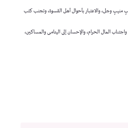
قلبٍ منيبٍ وجل، والاعتبار بأحوال أهل القسوة، وتجنب كتب
 واجتناب المال الحرام، والإحسان إلى اليتامى والمساكين،