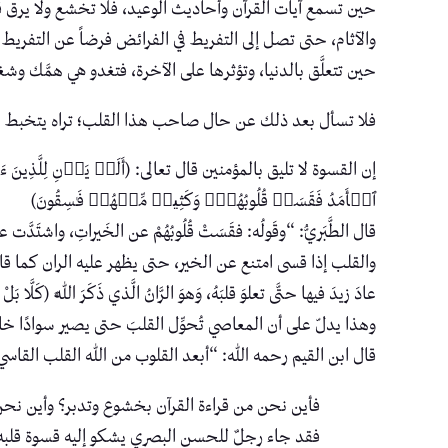
حين تسمع آيات القرآن وأحاديث الوعيد، فلا تخشع ولا يرق ق
والآثام، حتى تصل إلى التفريط في الفرائض فرضاً عن التفريط 
حين تتعلَّق بالدنيا، وتؤثرها على الآخرة، فتغدو هي همَّك 
فلا تسأل بعد ذلك عن حال صاحب هذا القلب؛ تراه يتخبط في ديا
إن القسوة لا تليق بالمؤمنين قال تعالى: (أَلَمۡ یَأۡنِ لِلَّذِینَ ءَامَنُ
ٱلۡأَمَدُ فَقَسَتۡ قُلُوبُهُمۡۖ وَكَثِیرࣱ مِّنۡهُمۡ فَـٰسِقُونَ)
قال الطَّبَريُّ: “وقَولُه: فقَسَتْ قُلُوبُهُمْ عن الخَيراتِ، واشتَدَّت
والقلب إذا قسى امتنع عن الخير، حتى يظهر عليه الران كما قال رسول 
عادَ زيدَ فيها حتَّى تعلوَ قلبَهُ، وَهوَ الرَّانُ الَّذي ذَكَرَ اللَّه (كَلَّا بَلْ ر
وهذا يدلّ على أن المعاصي تُحوِّل القلبَ حتى يصير سوادًا خال
قال ابن القيم رحمه الله: “أبعد القلوب من الله القلب القاسي
فأين نحن من قراءة القرآن بخشوع وتدبر؟ وأين نحن 
فقد جاء رجلٌ للحسن البصري يشكو إليه قسوة قلبه فقا