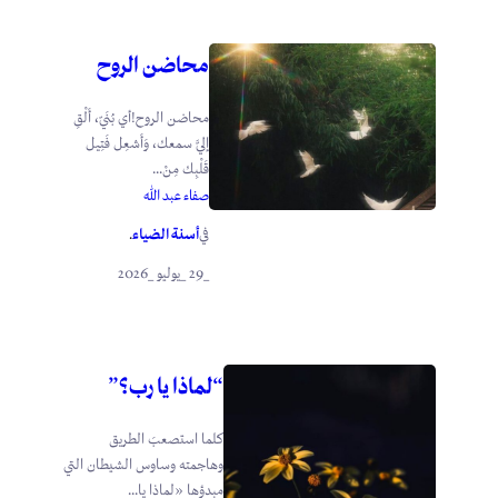
محاضن الروح
محاضن الروح!أي بُنَيّ، أَلْقِ
إليَّ سمعك، وَأَشعِل فَتِيل
قَلْبِك مِنْ...
صفاء عبد الله
أسنة الضياء
في
.
_29 _يوليو _2026
“لماذا يا رب؟”
كلما استصعبَ الطريق
وهاجمته وساوس الشيطان التي
مبدؤها «لماذا يا...