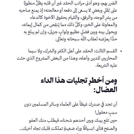
الضرر بهم، وهو أدنى مراتب الحقد غير أن قلبه يظلُّ منطويًا
على ثِقَلٍ وبغضٍ لا يسعى إلى دفعه أو معالجته؛ إذ يمنع صاحبه
من بِشرِ الوجه، والرفق، والقيام بحقوق الأخوة كالدعاء
والمعاونة على الخير، وكلُّ ذلك مما يُنقِص من كمال إيمانه،
ويحول بينه وبين فضلٍ عظيمٍ وثوابٍ جزيل، وإن لم يبلغ به
حدًّا يعرِّضه لعقاب الله سبحانه وتعالى.
القسم الثالث: الحقد على أهل الكفر والشرك، ولا سيما
المحاربين للدين وأهله، وهذا من البغض المشروع الذي حثت
عليه الشريعة.
ومن أخطرِ تجليات هذا الداء
العضال:
أن تجد في صدرك غيظاً على العلماء وسائر المسلمين دون
سببٍ معقول!
حين تقع بينك وبين أحدهم شحناء، فيطلب منك العفو
والصفح فتأبى انسياقًا وراء ضغينةٍ تملكت قلبك تجاه أخيك…