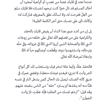
عندما تجد في قلبك غصةً من غضبٍ أو كراهية لمجرد أن
أخاك المسلم قد نال خيرًا كنت ترجوه لنفسك؛ فلا قلبُك سَلِمَ
من الغِلِّ ففرحتَ له، ولا لسانُك نطق بالمعروفِ فباركتَ له؛
وكأنك تأبى على نفسك حتى أجر الكلمة الطيبة!
بل إن من أشد صور هذا الداء أن يفيض قلبك بالحقد
والكراهية على من فضلهم الله تعالى على خلقه؛ من زوجات
النبي ﷺ والصحابة الذين آزروا النبي ﷺ في غزواته، وفي حلّه
وترحالِه، واستشهدوا دونه، وقُطعت أوصالهم حباً له ﷺ
وابتغاءً لمرضاة الله تعالى.
فالحقدُ علةٌ، وأيّما علة! تنخر فيك وتستجلب لك كل أنواع
الشر وأنت لا تدري؛ فيغدو عيشك منغصًا، وتقضي عمرك في
ضيقٍ كأنه الضنك، ليصل بك الحال كمن يشعل النار في نفسه
ظنًّا منه أنه ينقذها أو يسترد “حقه” من الناس بنقمته عليهم.
وقد قيل: “ارحَمْ نَفسَك من الحِقْدِ؛ فإنَّه عَطَبٌ، نارٌ وأنت
الحَطَبُ”.