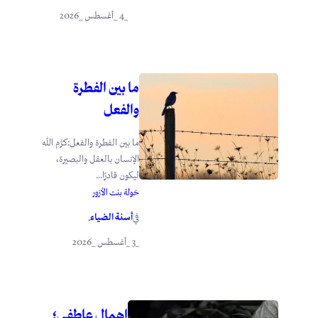
_4 _أغسطس _2026
ما بين الفطرة
والفعل
ما بين الفطرة والفعل:كرَّم الله
الإنسان بالعقل والبصيرة،
ليكون قادرًا...
خولة بنت الأزور
أسنة الضياء
في
.
_3 _أغسطس _2026
إهمال عاطفي؛