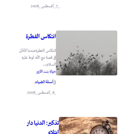
_7 _أغسطس _2026
انتكاس الفطرة
انتكاس الفطرةعندما أتأمَّل
في قصة نبيّ الله لوط عليه
السلام،...
خولة بنت الأزور
أسنة الضياء
في
.
_6 _أغسطس _2026
تذكير: الدنيا دار
ابتلاء