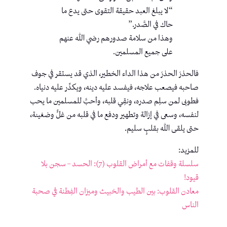
“لا يبلغ العبد حقيقة التقوى حتى يدع ما
حاك في الصَّدر.”
وهذا من سلامة صدورهم رضي الله عنهم
على جميع المسلمين.
فالحذرَ الحذرَ من هذا الداء الخطير، الذي قد يستقر في جوف
صاحبه فيصعب علاجه، فيفسد عليه دينه، ويكدِّر عليه دنياه.
فطوبى لمن سلِم صدره، ونقِي قلبه، وأحبَّ للمسلمين ما يحب
لنفسه، وسعى في إزالة وتطهير ودفع ما في قلبه من غلٍّ وضغينة،
حتى يلقى الله بقلبٍ سليم.
للمزيد:
سلسلة وقفات مع أمراض القلوب (7): الحسد – سجن بلا
قيود!
معادن القلوب: بين الطيب والخبيث وميزان الفِطنة في صحبة
الناس