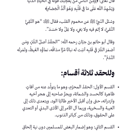
قال تعالى: ﴿وَمِنَ النَّاسِ مَنْ يُعْجِبُكَ قَوْلُهُ فِي الْحَيَاةِ الدُّنْيَا
وَيُشْهِدُ اللَّهَ عَلَى مَا فِي قَلْبِهِ وَهُوَ أَلَدُّ الْخِصَامِ﴾
وسُئل النّبيُّ ﷺ عن مخموم القلب، فقال ﷺ: “هو التَّقِيُّ
النَّقيُّ، لا إثمَ فيه ولا بَغيَ، ولا غِلَّ ولا حَسَدَ”.
وقال أبو حاتمِ بنُ حِبَّانَ رحمه الله: “الحِقْدُ أصلُ الشَّرِّ، ومَن
أضمَرَ الشَّرَّ في قَلبِه أنبَت له نباتًا مُرًّا مذاقُه، نماؤُه الغَيظُ، وثَمَرتُه
النَّدَمُ”.
وللحقد ثلاثة أقسام:
القسم الأول: الحقدُ المحرَّم، وهو ما يتولَّد عنه من آفاتٍ
ظاهرة كالحسد والشماتة، ويجرُّ صاحبَه إلى هجر أخيه
وازدرائه، حتى وإن أقبل الأخير طالبًا الود. ويتعدى ذلك إلى
الغيبة والسخرية، وربما آل الأمر إلى الأذى البدني أو التعدي
على الحقوق، وذلك من كبائر الذنوب.
القسم الثاني: وهو إضمار البغض للمسلمين دون نية إلحاق