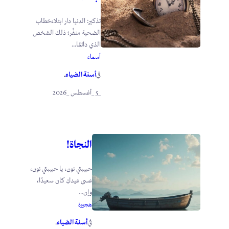
تذكير: الدنيا دار ابتلاءخطاب
الضحية منفِّر؛ ذلك الشخص
الذي دائمًا...
أسماء
أسنة الضياء
في
.
_5 _أغسطس _2026
النجاة!
حبيبتي نون، يا حبيبتي نون،
عسى عيدكِ كان سعيدًا،
وإن...
هجيرة
أسنة الضياء
في
.