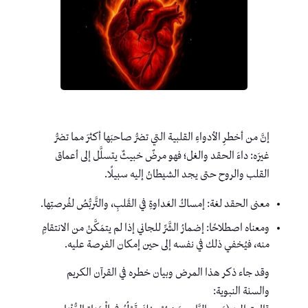
إنَّ من أخطرِ الأدواءِ القلبية التي تضرُّ صاحبَها أكثرَ مما تضرُّ
غيرَه: داءَ الحقد والغل؛ فهو مرضٌ خبيثٌ يتسلَّل إلى أعماق
القلب والروح حتى يجد الشيطانُ إليه سبيلًا.
معنى الحقد لغة: إمساكُ العَداوةِ في القَلبِ، والتَّربُّصُ لفُرصتِها.
ومعناه اصطلاحًا: إضمارُ الشَّرِّ للجاني إذا لم يتمَكَّنْ من الانتقامِ
منه، فيُخفي ذلك في نفسه إلى حين إمكان الفرصة عليه.
وقد جاء ذكر هذا المرض وبيان خطره في القرآن الكريم
والسنة النبوية: