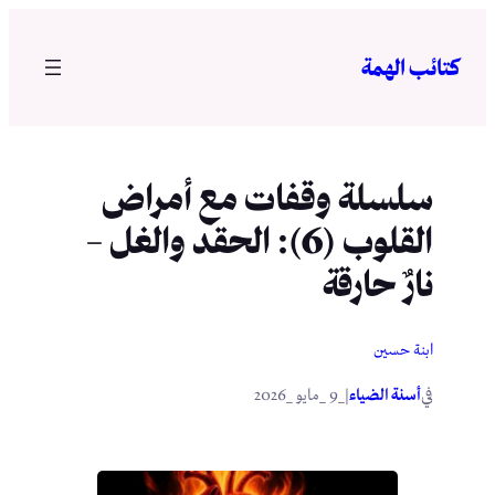
تخطى
إلى
كتائب الهمة
المحتوى
سلسلة وقفات مع أمراض
القلوب (6): الحقد والغل –
نارٌ حارقة
ابنة حسين
في
|
أسنة الضياء
_9 _مايو _2026