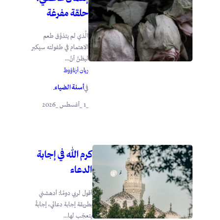
حلقة مفرغة
الَّذي لم يتذوَّق طعم
الاهتمام في طفولته سيكبر
ليظنَّ أنَّ...
ريان أرناؤوط
أسنة الضياء
في
.
_1 _أغسطس _2026
كرم الله في إجابة
الدعاء
أقول لربي دومًا: أدهشني
بطريقة إجابة دعائي، إجابةً
يتعجّب لها...