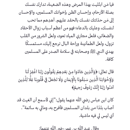
فيا مَن ابتُليت بهذا المرض وهذه الضغينة، تدارك نفسك
بصلة الأرحام، وإحسان الظن بإخوانك المسلمين، والإحسان
إلى مَن حدّثتك نفسك بالحقد عليهم. أهدِهم مما تحب
لنفسك، وعليك بالدعاء؛ فهو من أعظم أسباب زوال الأحقاد
والضغائن، فلعل مجاري المياه تعود، ولعل الشرور من القلب
تزول، ولعل الطمأنينة وراحة البال ترجع إليك، مستمسكًا
بهدي النبي ﷺ وصحابته في سلامة الصدر على المسلمين
كافة.
قال تعالى: ﴿وَالَّذِينَ جَاءُوا مِنْ بَعْدِهِمْ يَقُولُونَ رَبَّنَا اغْفِرْ لَنَا
وَلِإِخْوَانِنَا الَّذِينَ سَبَقُونَا بِالْإِيمَانِ وَلَا تَجْعَلْ فِي قُلُوبِنَا غِلًّا لِلَّذِينَ
آمَنُوا رَبَّنَا إِنَّكَ رَءُوفٌ رَحِيمٌ﴾
كان ابن عباس رضي الله عنهما يقول:”إني لأسمع أن الغيث قد
أصاب بلدًا من بلدان المسلمين فأفرح به، ومالي به سائمة”.
أي ليس لي فيه ماشية.
وقال عبد الله بن عمر رضى الله عنهما: