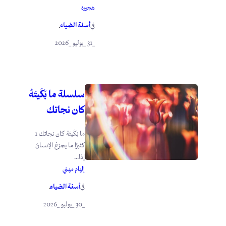
هجيرة
أسنة الضياء
في
.
_31 _يوليو _2026
سلسلة ما بَكَيتَهُ
كان نجاتك
ما بَكَيتَهُ كان نجاتك 1
كثيرًا ما يجزعُ الإنسانُ
إذا...
إلهام مهني
أسنة الضياء
في
.
_30 _يوليو _2026