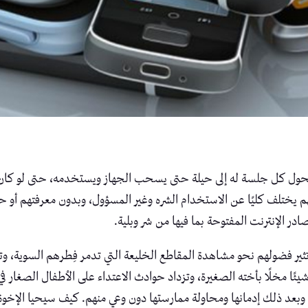
تتحول كل جلسة له إلى حيلة حتى يسحب الجهاز ويستخدمه، حتى لو كان ا
 يختلف كليًا عن الاستخدام الشره وغير المسؤول، وبدون معرفتهم أو حت
در الإنترنت المفتوحة بما فيها من شر وبلية.
 فضولهم نحو مشاهدة المقاطع الخليعة التي تدمر فِطرهم السوية، وت
يئًا مخلًا بأخته الصغيرة، وتزداد حوادث الاعتداء على الأطفال الصغار 
وبعد ذلك إدمانها ومحاولة ممارستها دون وعي منهم. كيف سيحيا الإخوة سو