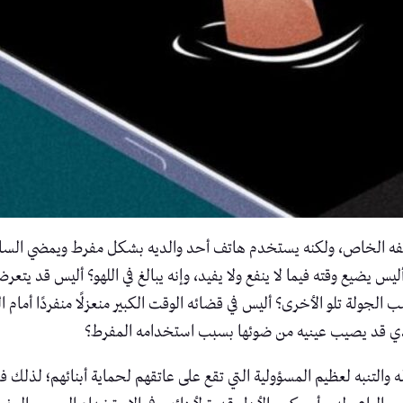
ه الخاص، ولكنه يستخدم هاتف أحد والديه بشكل مفرط ويمضي الساعات 
ليس يضيع وقته فيما لا ينفع ولا يفيد، وإنه يبالغ في اللهو؟ أليس قد يت
جولة تلو الأخرى؟ أليس في قضائه الوقت الكبير منعزلًا منفردًا أمام ا
دي قد يصيب عينيه من ضوئها بسبب استخدامه المفرط؟
 والتنبه لعظيم المسؤولية التي تقع على عاتقهم لحماية أبنائهم؛ لذل