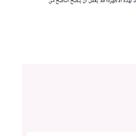
 لهذه الأجهزة؛ فلا يُعقل أن ينصح الناصح من