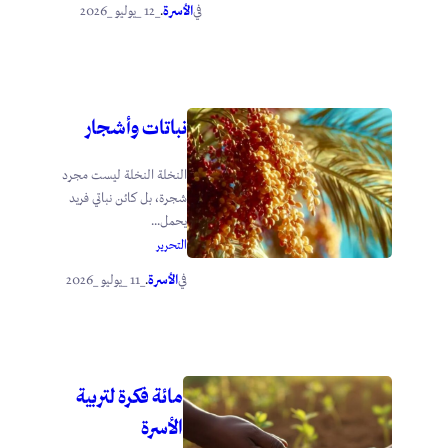
الأسرة
_12 _يوليو _2026
في
.
نباتات وأشجار
النخلة النخلة ليست مجرد
شجرة، بل كائن نباتي فريد
يحمل...
التحرير
الأسرة
_11 _يوليو _2026
في
.
مائة فكرة لتربية
الأسرة