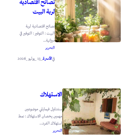
نصائح اقتصادية
لربة البيت
نصائح اقتصادية لربة
البيت : التوفير : التوفير في
ميزانية...
التحرير
الأسرة
_13 _يوليو _2026
في
.
الاستهلاك
سنتناول فيمايلي موضوعين
مهمين يخصان الاستهلاك : نمط
استهلاك الفرد...
التحرير