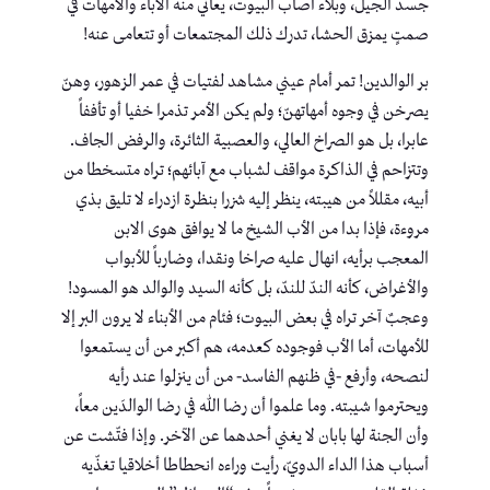
جسد الجيل، وبلاء أصاب البيوت، يعاني منه الآباء والأمهات في
صمتٍ يمزق الحشا، تدرك ذلك المجتمعات أو تتعامى عنه!
بر الوالدين! تمر أمام عيني مشاهد لفتيات في عمر الزهور، وهنّ
يصرخن في وجوه أمهاتهنّ؛ ولم يكن الأمر تذمرا خفيا أو تأففاً
عابرا، بل هو الصراخ العالي، والعصبية الثائرة، والرفض الجاف.
وتتزاحم في الذاكرة مواقف لشباب مع آبائهم؛ تراه متسخطا من
أبيه، مقللاً من هيبته، ينظر إليه شزرا بنظرة ازدراء لا تليق بذي
مروءة، فإذا بدا من الأب الشيخ ما لا يوافق هوى الابن
المعجب برأيه، انهال عليه صراخا ونقدا، وضارباً للأبواب
والأغراض، كأنه الندّ للندّ، بل كأنه السيد والوالد هو المسود!
وعجبٌ آخر تراه في بعض البيوت؛ فئام من الأبناء لا يرون البر إلا
للأمهات، أما الأب فوجوده كعدمه، هم أكبر من أن يستمعوا
لنصحه، وأرفع -في ظنهم الفاسد- من أن ينزلوا عند رأيه
ويحترموا شيبته. وما علموا أن رضا الله في رضا الوالدَين معاً،
وأن الجنة لها بابان لا يغني أحدهما عن الآخر. وإذا فتّشت عن
أسباب هذا الداء الدويّ، رأيت وراءه انحطاطا أخلاقيا تغذّيه