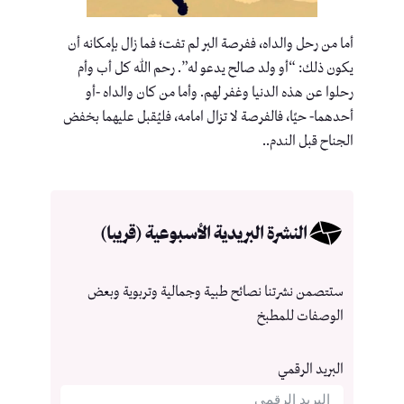
أما من رحل والداه، ففرصة البر لم تفت؛ فما زال بإمكانه أن
يكون ذلك: “أو ولد صالح يدعو له”. رحم الله كل أب وأم
رحلوا عن هذه الدنيا وغفر لهم. وأما من كان والداه -أو
أحدهما- حيًا، فالفرصة لا تزال امامه، فليُقبل عليهما بخفض
الجناح قبل الندم..
النشرة البريدية الأسبوعية (قريبا)
ستتصمن نشرتنا نصائح طبية وجمالية وتربوية وبعض
الوصفات للمطبخ
البريد الرقمي