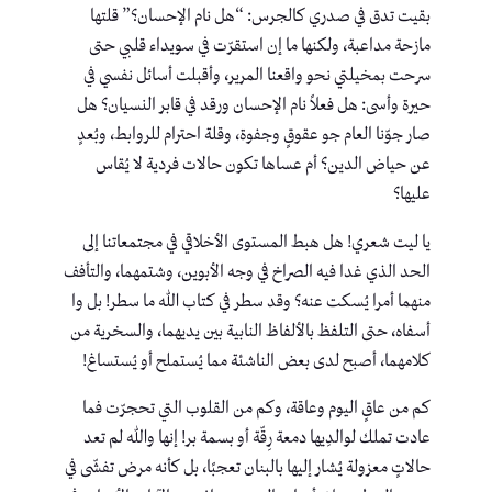
بقيت تدق في صدري كالجرس: “هل نام الإحسان؟” قلتها
مازحة مداعبة، ولكنها ما إن استقرّت في سويداء قلبي حتى
سرحت بمخيلتي نحو واقعنا المرير، وأقبلت أسائل نفسي في
حيرة وأسى: هل فعلاً نام الإحسان ورقد في قابر النسيان؟ هل
صار جوّنا العام جو عقوقٍ وجفوة، وقلة احترام للروابط، وبُعدٍ
عن حياض الدين؟ أم عساها تكون حالات فردية لا يُقاس
عليها؟
يا ليت شعري! هل هبط المستوى الأخلاقي في مجتمعاتنا إلى
الحد الذي غدا فيه الصراخ في وجه الأبوين، وشتمهما، والتأفف
منهما أمرا يُسكت عنه؟ وقد سطر في كتاب الله ما سطر! بل وا
أسفاه، حتى التلفظ بالألفاظ النابية بين يديهما، والسخرية من
كلامهما، أصبح لدى بعض الناشئة مما يُستملح أو يُستساغ!
كم من عاقٍ اليوم وعاقة، وكم من القلوب التي تحجرّت فما
عادت تملك لوالدِيها دمعة رِقّة أو بسمة بر! إنها والله لم تعد
حالاتٍ معزولة يُشار إليها بالبنان تعجبًا، بل كأنه مرض تفشّى في