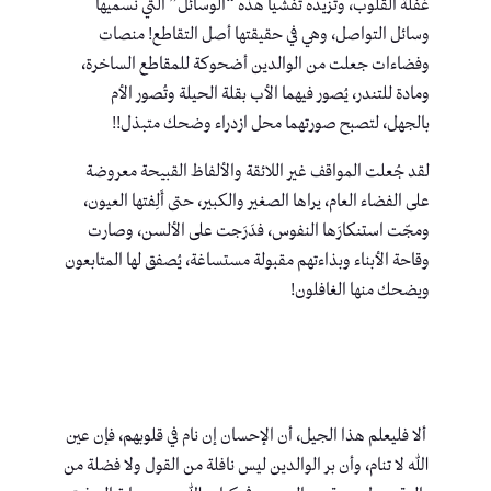
غفلة القلوب، وتزيده تفشياً هذه “الوسائل” التي نسميها
وسائل التواصل، وهي في حقيقتها أصل التقاطع! منصات
وفضاءات جعلت من الوالدين أضحوكة للمقاطع الساخرة،
ومادة للتندر، يُصور فيهما الأب بقلة الحيلة وتُصور الأم
بالجهل، لتصبح صورتهما محل ازدراء وضحك متبذل!!
لقد جُعلت المواقف غير اللائقة والألفاظ القبيحة معروضة
على الفضاء العام، يراها الصغير والكبير، حتى أَلِفتها العيون،
ومجّت استنكارَها النفوس، فدَرَجت على الألسن، وصارت
وقاحة الأبناء وبذاءتهم مقبولة مستساغة، يُصفق لها المتابعون
ويضحك منها الغافلون!
ألا فليعلم هذا الجيل، أن الإحسان إن نام في قلوبهم، فإن عين
الله لا تنام، وأن بر الوالدين ليس نافلة من القول ولا فضلة من