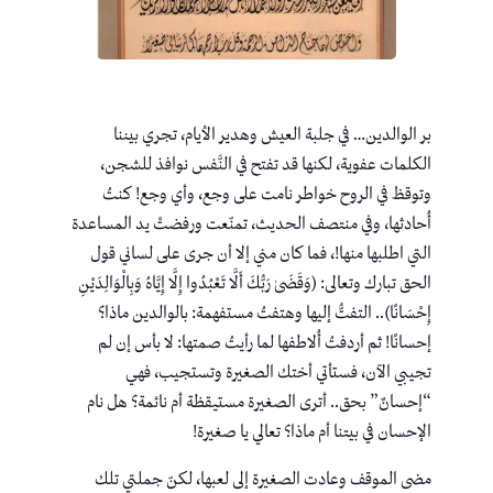
بر الوالدين… في جلبة العيش وهدير الأيام، تجري بيننا
الكلمات عفوية، لكنها قد تفتح في النَّفس نوافذ للشجن،
وتوقظ في الروح خواطر نامت على وجع، وأي وجع! كنتُ
أُحادثها، وفي منتصف الحديث، تمنّعت ورفضتْ يد المساعدة
التي اطلبها منها!، فما كان مني إلا أن جرى على لساني قول
الحق تبارك وتعالى: (وَقَضَىٰ رَبُّكَ أَلَّا تَعْبُدُوا إِلَّا إِيَّاهُ وَبِالْوَالِدَيْنِ
إِحْسَانًا).. التفتُّ إليها وهتفتُ مستفهمة: بالوالدين ماذا؟
إحسانًا! ثم أردفتُ أُلاطفها لما رأيتُ صمتها: لا بأس إن لم
تجيبي الآن، فستأتي أختك الصغيرة وتستجيب، فهي
“إحسانٌ” بحق.. أترى الصغيرة مستيقظة أم نائمة؟ هل نام
الإحسان في بيتنا أم ماذا؟ تعالي يا صغيرة!
مضى الموقف وعادت الصغيرة إلى لعبها، لكنّ جملتي تلك