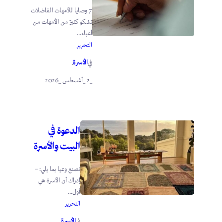
7 وصايا للأمهات الفاضلات
تشكو كثيرٌ من الأمهات من
أعباء...
التحرير
الأسرة
في
.
_2 _أغسطس _2026
الدعوة في
البيت والأسرة
نصنع وعيا بما يلي: –
إدراك أن الأسرة هي
أول...
التحرير
الأسرة
في
.