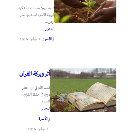
تنبيه مهم: هذه المائة فكرة
لتربية الأسرة استقيتها من
أرض...
التحرير
الأسرة
_3 _يوليو _2026
في
.
أثر وبركة القرآن
كتب الله لي أن أحضر
دورة في حفظ القرآن
لنساء...
التحرير
الأسرة
في
.
_2 _يوليو _2026