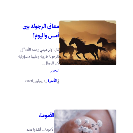
معاني الرجولة بين
أمس واليوم!
قال الإبراهيمي رحمه الله:”إن
للرجولة ضريبة وعليها مسؤولية
لأن الرجال...
التحرير
الأسرة
_1 _يوليو _2026
في
.
الأمومة
الأمومة… أنقذوا هذه