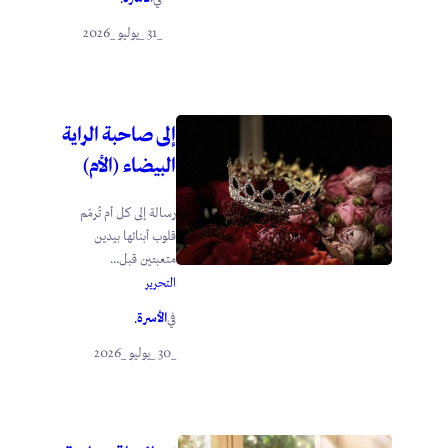
_31 _يوليو _2026
إلى صاحبة الراية
البيضاء (الأم)
رسالة إلى كل أم تُرمّم
قلوب أبنائها بيدين
متعبتين قبل...
التحرير
الأسرة
في
.
_30 _يوليو _2026