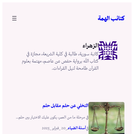
تخطى
إلى
كتائب الهمة
المحتوى
الزهراء
كاتبة سورية، طالبة في كلية الشريعة، مجازة في
كتاب الله برواية حفص عن عاصم، مهتمة بعلوم
القرآن طامحة لنيل القراءات.
التخلي عن حلم مقابل حلم
في مرحلة ما من العمر، يكون عليك الاختيار بين حلم...
أسنة الضياء
_20 _فبراير _2025
في
.