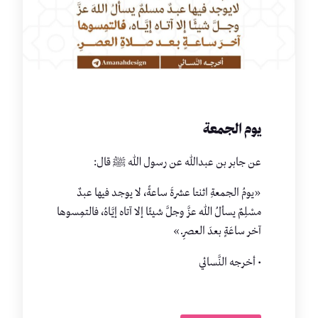
يوم الجمعة
عن جابر بن عبدالله عن رسول الله ﷺ قال:
«يومُ الجمعةِ اثنتا عشرةَ ساعةً، لا يوجد فيها عبدٌ
مسْلِمٌ يسألُ اللهَ عزَّ وجلَّ شيئًا إلا آتاه إيَّـاهُ، فالتمِسوها
آخر ساعَةٍ بعدَ العصرِ.»
• أخرجه النَّسائي