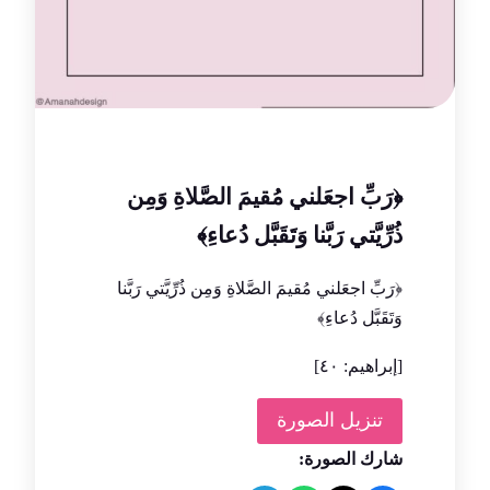
﴿رَبِّ اجعَلني مُقيمَ الصَّلاةِ وَمِن
ذُرِّيَّتي رَبَّنا وَتَقَبَّل دُعاءِ﴾
﴿رَبِّ اجعَلني مُقيمَ الصَّلاةِ وَمِن ذُرِّيَّتي رَبَّنا
وَتَقَبَّل دُعاءِ﴾
[إبراهيم: ٤٠]
تنزيل الصورة
شارك الصورة: