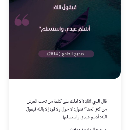
قال النبي ﷺ: (ألا أدلك على كلمة من تحت العرش
من كنز الجنة؟ تقول: لا حول ولا قوة إلا بالله فيقولُ
اللهُ: أَسْلَمَ عبدي واستسلم)
صحيح الجامع ( 2614)