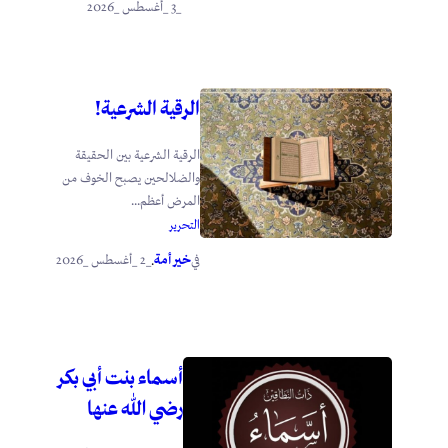
_3 _أغسطس _2026
الرقية الشرعية!
الرقية الشرعية بين الحقيقة
والضلالحين يصبح الخوف من
المرض أعظم...
التحرير
خير أمة
_2 _أغسطس _2026
في
.
أسماء بنت أبي بكر
رضي الله عنها