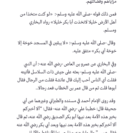
مزاياهم وفضائلهم.
فمن ذلك قوله -صلى الله عليه وسلم-: «لو كنت متخذا من
أهل الأرض خليلا لاتخذت أبا بكر خليلا» رواه البخاري
ومسلم.
وقال -صلى الله عليه وسلم-: «لا يبقين في المسجد خوخة إلا
خوخة أبي بكر» متفق عليه.
وفي البخاري عن عمرو بن العاص -رضي الله عنه-: أن النبي
-صلى الله عليه وسلم- بعثه على جيش ذات السلاسل فأتيته
فقلت أي الناس أحب إليك قال عائشة فقلت من الرجال فقال
أبوها قلت ثم من قال عمر بن الخطاب فعد رجالا..
وقد روى الإمام أحمد في مسنده والطبراني وغيرهما عن أبي
جحيفة قال: خطبنا علي -رضي الله عنه- فقال: “ألا أخبركم
بخير هذه الأمة بعد نبيها أبو بكر الصديق رضي الله عنه، ثم قال
ألا أخبركم بخير هذه الأمة بعد نبيها وبعد أبي بكر رضي الله عنه
فقال عمر…” والرواية عنه بهذا حسنها الأرناؤط والألباني.