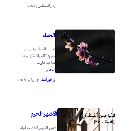
_1 _أغسطس _2026
الحياء
تعريف الحياء: وقال ابنُ
حَجَرٍ: “الحَياءُ: خُلُقٌ يبعَثُ
صاحِبَه على...
التحرير
خير أمة
_31 _يوليو _2026
في
.
الأشهر الحرم
الأشهر الحرموقفات مع قوله