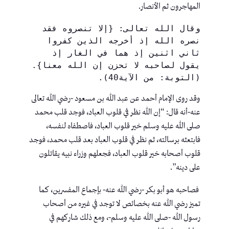
المهاجرون ثم الأنصار.
وقال الله تعالى: {إلا تنصروه فقد 
نصره الله إذ أخرجه الذين كفروا 
ثاني اثنين إذ هما في الغار إذ 
يقول لصاحبه لا تحزن إن الله معنا}.
(التوبة: من الآية40).
وقد روى الإمام أحمد عن عبد الله بن مسعود -رضي الله تعالى
عنه-أنه قال: “إن الله نظر في قلوب العباد، فوجد قلب محمد
صلى الله عليه وسلم خير قلوب العباد، فاصطفاه لنفسه،
فابتعثه برسالته، ثم نظر في قلوب العباد بعد قلب محمد، فوجد
قلوب أصحابه خير قلوب العباد، فجعلهم وزراء نبيه يقاتلون
على دينه”.
فصاحبه هو أبو بكر -رضي الله عنه- بإجماع المفسرين، كما
تميز رضي الله عنه بخصائص لا توجد في غيره من أصحاب
رسول الله -صلى الله عليه وسلم-، ومع ذلك شاركهم في