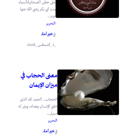
على خطى الصحابياتأسماء
بنت أبي بكر رضي الله عنها
عند...
التحرير
خير أمة
في
.
_1 _أغسطس _2026
معنى الحجاب في
ميزان الإيمان
الحجاب… الحمد لله الذي
خلق الإنسان وهداه، وبيّن له
سبيل...
التحرير
خير أمة
في
.