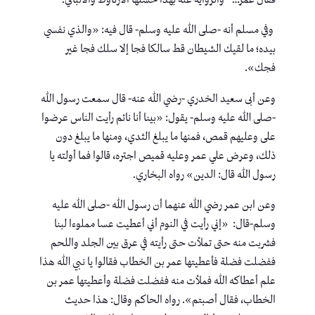
وفي مسلم أنه -صلى الله عليه وسلم- قال فيه: «والذي نفسي
بيده؛ ما لقيك الشيطان قط سالكا فجا إلا سلك فجا غير
فجك».
وعن أبى سعيد الخدري -رضي الله عنه- قال سمعت رسول الله
-صلى الله عليه وسلم- يقول: «بينا أنا نائم رأيت الناس عرضوا
على وعليهم قمص، فمنها ما يبلغ الثدي، ومنها ما يبلغ دون
ذلك، وعرض علي عمر وعليه قميص اجتره، قالوا فما أولته يا
رسول الله قال: الدين» رواه البخاري.
وعن ابن عمر رضي الله عنهما أن رسول الله -صلى الله عليه
وسلم-قال: «إني رأيت في النوم أني أعطيت عسا مملوءا لبنا
فشربت منه حتى تملأت حتى رأيته في عرق بين الجلد واللحم
ففضلت فضلة فأعطيتها عمر بن الخطاب فقالوا يا نبي الله هذا
علم أعطاكه الله فملأت منه ففضلت فضلة وأعطيتها عمر بن
الخطاب، فقال أصبتم». رواه الحاكم وقال: هذا حديث