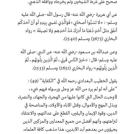
صحيح على شرط الشيخين ولم يخرجاه ووافقه الذهبي.
عن أبي هريرة -رضي الله عنه- قال رسول الله -صلى الله عليه
وسلم- : «لا تَسُبُّوا أَصحَابِي ؛ فَوَالَّذِي نَفسِي بِيَدِهِ لَو أَنَّ أَحَدَكُم
أَنفَقَ مِثلَ أُحُدٍ ذَهَبًا مَا أَدرَكَ مُدَّ أَحَدِهِم وَلا نَصِيفَهُ » رواه
البخاري (3673) ومسلم (2540).
وعن عبدالله بن مسعود -رضي الله عنه- عن النبي -صلى الله
عليه وسلم- قال : «خَيرُ النَّاسِ قَرنِي ، ثُمَّ الَّذِينَ يَلُونَهُم ، ثُمَّ
الَّذِينَ يَلُونَهُم» رواه البخاري (2652) ومسلم (2533).
يقول الخطيب البغدادي رحمه الله في “الكفاية” (49) :
“على أنه لو لم يرد من الله عز وجل ورسوله فيهم شيء ،
لأوجبت الحال التي كانوا عليها من الهجرة، والجهاد، والنصرة،
وبذل المهج والأموال، وقتل الآباء والأولاد، والمناصحة في
الدين، وقوة الإيمان واليقين، القطعَ على عدالتهم، والاعتقاد
لنزاهتهم، وأنهم أفضل من جميع المعدلين والمزكين الذين
يجيؤون من بعدهم أبد الآبدين، هذا مذهب كافة العلماء،