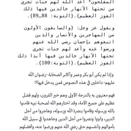
المفلحون* أعد الله لهم جنات تجري 
من تحتها الأنهار خالدين فيها ذلك 
الفوز العظيم}.{التوبة: 88ـ89}.
ويقول عز وجل: {والسابقون الأولون 
من المهاجرين والأنصار والذين 
اتبعوهم بإحسان رضي الله عنهم 
ورضوا عنه وأعد لهم جنات تجري 
تحتها الأنهار خالدين فيها أبدا ذلك 
الفوز العظيم}.{التوبة:100}.
وإذا لم يكن أبو بكر وعمر وأكابر الصحابة -رضوان الله
عليهم- داخلين في هذه النصوص فمن يدخل فيها؟!
فهم معنيون به بالدرجة الأولى وهم خير القرون، ولهم فضل
عظيم على جميع الأمة، وقد اختارهم الله لصحبة نبيه فآمنوا
بالله ورسوله وقاموا بنصرة الله ورسوله، وهاجروا من أجل
الدين، وآووا ونصروا من أجل الدين وجاهدوا في سبيل الله
بأموالهم وأنفسهم حتى رضي الله عنهم ورضوا عنه، وأفضلهم