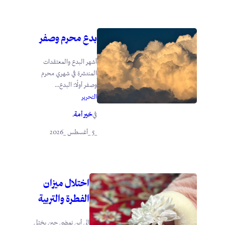
بدع محرم وصفر
أشهر البدع والمعتقدات
المنتشرة في شهري محرم
وصفر أولًا: البدع...
التحرير
خير أمة
في
.
_5 _أغسطس _2026
اختلال ميزان
الفطرة والتربية
إلى أين نمضي حين يختل