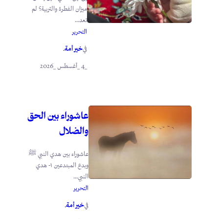
ميزان الفطرة والتربية؟ لم
تعد...
التحرير
خير أمة
في
.
_4 _أغسطس _2026
عاشوراء بين الحق
والضلال
عاشوراء بين هدي النبي ﷺ
وبدع المبتدعين ١- هدي
النبي...
التحرير
خير أمة
في
.