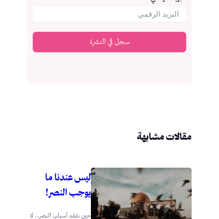
سجل في النشرة
مقالات مشابهة
ليس عندنا ما
يوجب النصر!
حين نفقد أسباب النصر… لا