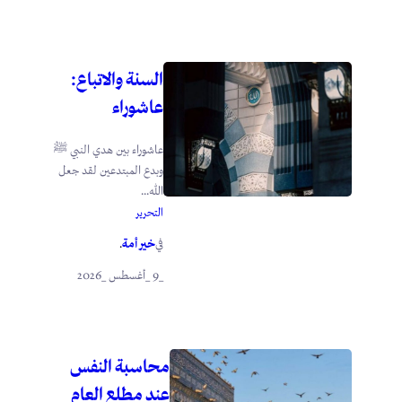
السنة والاتباع:
عاشوراء
عاشوراء بين هدي النبي ﷺ
وبدع المبتدعين لقد جعل
الله...
التحرير
خير أمة
في
.
_9 _أغسطس _2026
محاسبة النفس
عند مطلع العام