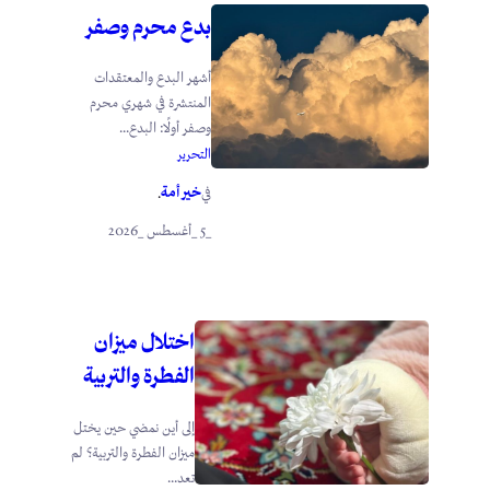
بدع محرم وصفر
أشهر البدع والمعتقدات
المنتشرة في شهري محرم
وصفر أولًا: البدع...
التحرير
خير أمة
في
.
_5 _أغسطس _2026
اختلال ميزان
الفطرة والتربية
إلى أين نمضي حين يختل
ميزان الفطرة والتربية؟ لم
تعد...