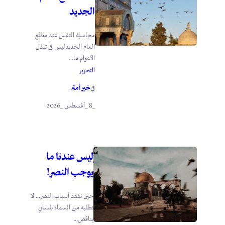
الجديد
محاسبة النفس عند مطلع
العام الجديدليس في تبدّل
الأعوام ما...
التحرير
خير أمة
في
.
_8 _أغسطس _2026
ليس عندنا ما
يوجب النصر!
حين نفقد أسباب النصر… لا
نطلبه من السماء بلسانٍ
يناقض...