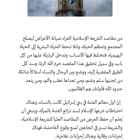
من مقاصد الشريعة الإسلامية الغراء صيانة الأعراض ليصلح
المجتمع وتنتظم الحياة، ولئلا تنحط الحياة البشرية إلى الحياة
البهيمية، فتختلط فيها الأنساب، وتدخل الرذيلة عليها من كل
باب، وفي سبيل تحقيق هذا المقصد حرم الله الزنا، وسد كل
الطرق المفضية إليه، ووضع بين الرجال والنساء أسلاكاً شائكة
من تجنبها سلم وغنم، ومن تعداها عطب وأثم، ومن يتعد
حدود الله فأولئك هم الظالمون.
إنَّ أول معالم الفتنة في بني إسرائيل كانت بالنساء، وهناك
احتياطات شرعها الإسلام لسد ذرائع الفتنة بالمرأة، وينبغي أن
يُعلم أن حفظ العرض من المقاصد العليا للشريعة الإسلامية،
والشريعة تسير في اتجاهين لمنع وقوع الفاحشة، فهناك
إجراءات وقائية وهناك إجراءات علاجية.