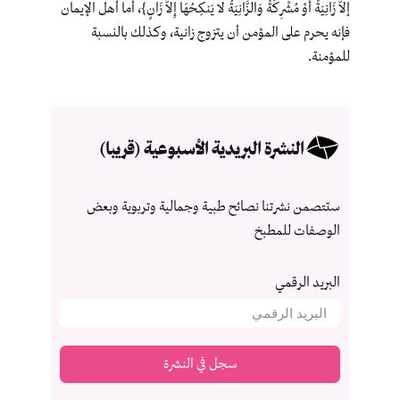
إلاَّ زَانِيَةً أَوْ مُشْرِكَةً وَالزَّانِيَةُ لا يَنكِحُهَا إِلاَّ زَانٍ}، أما أهل الإيمان
فإنه يحرم على المؤمن أن يتزوج زانية، وكذلك بالنسبة
للمؤمنة.
النشرة البريدية الأسبوعية (قريبا)
ستتصمن نشرتنا نصائح طبية وجمالية وتربوية وبعض
الوصفات للمطبخ
البريد الرقمي
سجل في النشرة