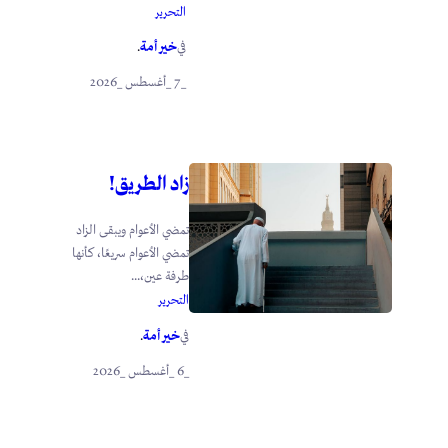
التحرير
خير أمة
في
.
_7 _أغسطس _2026
زاد الطريق!
تمضي الأعوام ويبقى الزاد
تمضي الأعوام سريعًا، كأنها
طرفة عين،...
التحرير
خير أمة
في
.
_6 _أغسطس _2026