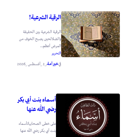
الرقية الشرعية!
الرقية الشرعية بين الحقيقة
والضلالحين يصبح الخوف من
المرض أعظم...
التحرير
خير أمة
_2 _أغسطس _2026
في
.
أسماء بنت أبي بكر
رضي الله عنها
على خطى الصحابياتأسماء
بنت أبي بكر رضي الله عنها