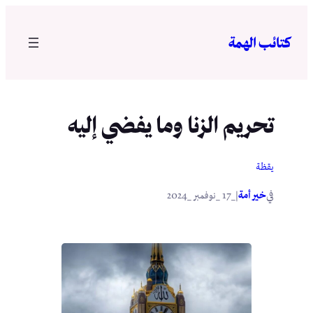
تخطى
إلى
كتائب الهمة
المحتوى
تحريم الزنا وما يفضي إليه
يقظة
في
|
خير أمة
_17 _نوفمبر _2024