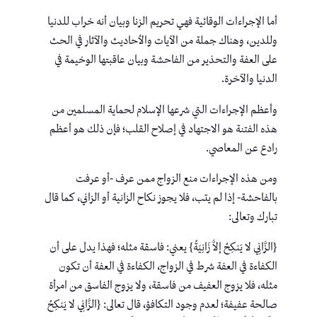
أما الإجراءات الوقائية فهي تحريم الزنا وبيان أنه خراب للدنيا
وللدين، وهناك جملة من الآيات والأحاديث والآثار في الحث
على العفة والتحذير من الفاحشة وبيان عاقبتها الوخيمة في
الدنيا والآخرة.
وأعظم الإجراءات التي شرعها الإسلام لحماية المسلمين من
هذه الفتنة هو الاجتهاد في إصلاح القلب؛ فإن ذلك هو أعظم
رادع عن المعاصي.
ومن هذه الإجراءات منع الزواج ممن عرف -أو عرفت
بالفاحشة- إذا لم يتب، فلا يجوز نكاح الزانية أو الزاني، كما قال
تبارك وتعالى:
{الزَّانِي لا يَنكِحُ إلاَّ زَانِيَةً} يعني: فاسقة مثله؛ فهذا يدل على أن
الكفاءة في العفة شرط في الزواج، الكفاءة في العفة أن تكون
مثله، فلا يزوج العفيف من فاسقة، ولا يزوج الفاسق من امرأة
صالحة عفيفة؛ لعدم وجود التكافؤ، قال تعالى: {الزَّانِي لا يَنكِحُ