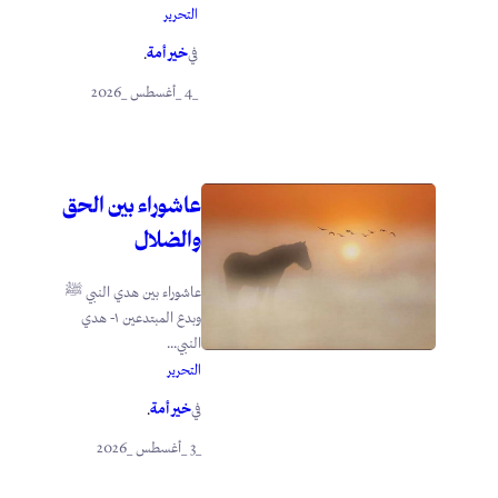
التحرير
خير أمة
في
.
_4 _أغسطس _2026
عاشوراء بين الحق
والضلال
عاشوراء بين هدي النبي ﷺ
وبدع المبتدعين ١- هدي
النبي...
التحرير
خير أمة
في
.
_3 _أغسطس _2026