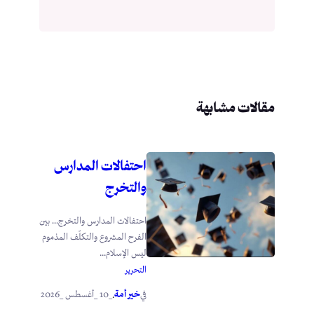
مقالات مشابهة
احتفالات المدارس
والتخرج
احتفالات المدارس والتخرج… بين
الفرح المشروع والتكلّف المذموم
ليس الإسلام...
التحرير
خير أمة
_10 _أغسطس _2026
في
.