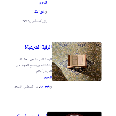
التحرير
خير أمة
في
.
_3 _أغسطس _2026
الرقية الشرعية!
الرقية الشرعية بين الحقيقة
والضلالحين يصبح الخوف من
المرض أعظم...
التحرير
خير أمة
_2 _أغسطس _2026
في
.