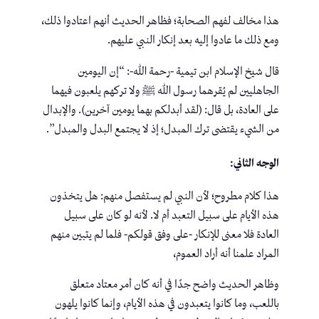
هذا مخالف لفهم الصحابة؛ فظاهر الحديث أنهم اعتادوا ذلك،
ومع ذلك ما عادوا إليه بعد إنكار النبي عليهم.
قال شيخ الإسلام ابن تيمية -رحمة الله-: “إن اليومين
الجاهليين لم يُقرهما رسول الله ﷺ ولا تركهم يلعبون فيهما
على العادة، بل قال: (لقد أبدلكم بهما يومين آخرين). والإبدال
من الشيء يقتضى ترك المبدل؛ إذ لا يجتمع البدل والمبدل”.
الوجه الثاني:
هذا كلام مطروح؛ لأن النبي لم يستفصل منهم: هل يتخذون
هذه الأيام على سبيل التعبد أم لا. لأنه لو كان على سبيل
العادة فلا معنى للإنكار -على وفق قولكم- فلما لم يتبين منهم
المراد علمنا أنه أراد العموم،
وظاهر الحديث واضح جدًا في أنه كان أمر معتاد متعلق
باللعب، وما كانوا يتعبدون في هذه الأيام، وإنما كانوا يلهون