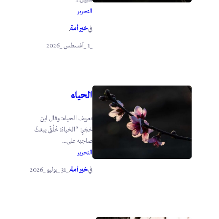
التحرير
خير أمة
في
.
_1 _أغسطس _2026
الحياء
تعريف الحياء: وقال ابنُ
حَجَرٍ: “الحَياءُ: خُلُقٌ يبعَثُ
صاحِبَه على...
التحرير
خير أمة
_31 _يوليو _2026
في
.