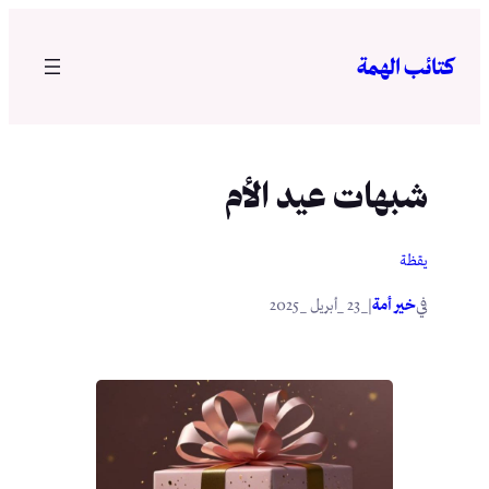
تخطى
إلى
كتائب الهمة
المحتوى
شبهات عيد الأم
يقظة
في
|
خير أمة
_23 _أبريل _2025