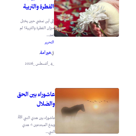
الفطرة والتربية
إلى أين نمضي حين يختل
ميزان الفطرة والتربية؟ لم
تعد...
التحرير
خير أمة
في
.
_4 _أغسطس _2026
عاشوراء بين الحق
والضلال
عاشوراء بين هدي النبي ﷺ
وبدع المبتدعين ١- هدي
النبي...