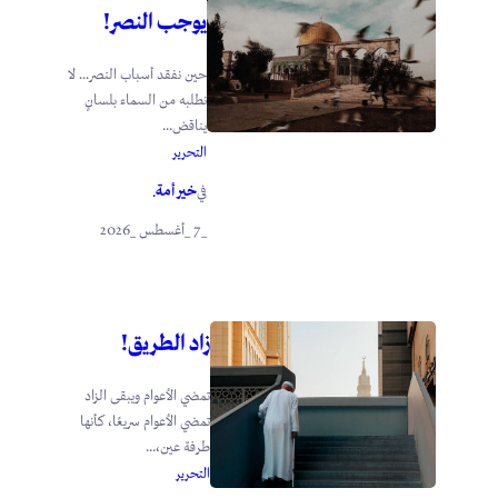
يوجب النصر!
حين نفقد أسباب النصر… لا
نطلبه من السماء بلسانٍ
يناقض...
التحرير
خير أمة
في
.
_7 _أغسطس _2026
زاد الطريق!
تمضي الأعوام ويبقى الزاد
تمضي الأعوام سريعًا، كأنها
طرفة عين،...
التحرير