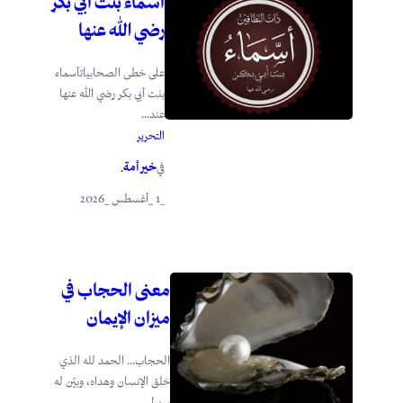
أسماء بنت أبي بكر
رضي الله عنها
على خطى الصحابياتأسماء
بنت أبي بكر رضي الله عنها
عند...
التحرير
خير أمة
في
.
_1 _أغسطس _2026
معنى الحجاب في
ميزان الإيمان
الحجاب… الحمد لله الذي
خلق الإنسان وهداه، وبيّن له
سبيل...