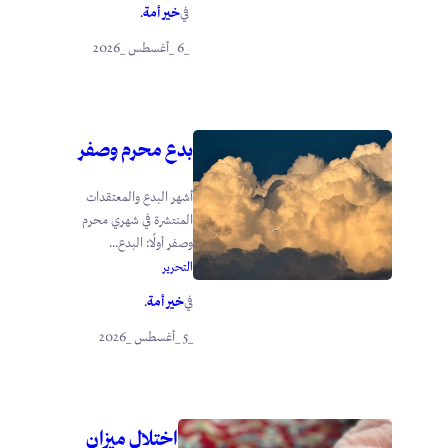
خير أمة
في
.
_6 _أغسطس _2026
بدع محرم وصفر
أشهر البدع والمعتقدات
المنتشرة في شهري محرم
وصفر أولًا: البدع...
التحرير
خير أمة
في
.
_5 _أغسطس _2026
اختلال ميزان