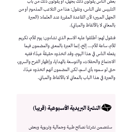
بعض الناس يقولون ذلك بجهل، أو يقولون ذلك من باب
التلبيس على الناس، ونقول: هذا من التلاعب المذموم أو من
الجهل المبين؛ لأن القاعدة المقررة عند العلماء: (العبرة
بالمعاني لا بالألفاظ والمباني).
فنقول لهم: أطلقوا عليه الاسم الذي تشاءون: يوم للأم، تكريم
للأم، ساعة للأم…. إلخ، إنما العبرة بالمعنى والمضمون فيما
يفعله الناس في هذا اليوم، وقد اتخذوه حقيقةً عيدًا؛ ففيه
الاجتماع والحفلات، والتوسعة بالهدايا، وإظهار الفرح والسرور،
حتى لو سموه بأي اسم، لكن المضمون أنهم اتخذوه عيدًا،
والعبرة في هذا الباب بالمعاني لا بالألفاظ والمباني.
النشرة البريدية الأسبوعية (قريبا)
ستتصمن نشرتنا نصائح طبية وجمالية وتربوية وبعض