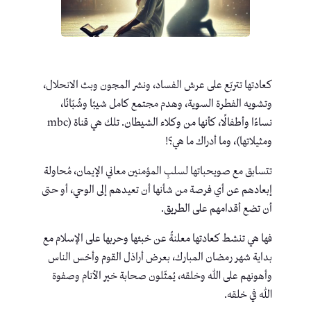
كعادتها تتربّع على عرش الفساد، ونشر المجون وبث الانحلال،
وتشويه الفطرة السوية، وهدم مجتمع كامل شيبًا وشُبّانًا،
نساءًا وأطفالًا، كأنها من وكلاء الشيطان. تلك هي قناة (mbc
ومثيلاتها)، وما أدراك ما هي؟!
تتسابق مع صويحباتها لسلبِ المؤمنين معاني الإيمان، مُحاولة
إبعادهم عن أي فرصة من شأنها أن تعيدهم إلى الوحي، أو حتى
أن تضع أقدامهم على الطريق.
فها هي تنشط كعادتها معلنةً عن خبثها وحربها على الإسلام مع
بداية شهر رمضان المبارك، بعرض أراذل القوم وأخس الناس
وأهونهم على الله وخلقه، يُمثّلون صحابة خير الأنام وصفوة
الله في خلقه.