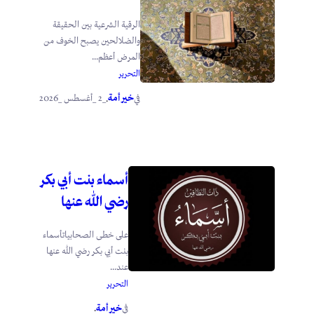
الرقية الشرعية بين الحقيقة
والضلالحين يصبح الخوف من
المرض أعظم...
التحرير
خير أمة
_2 _أغسطس _2026
في
.
أسماء بنت أبي بكر
رضي الله عنها
على خطى الصحابياتأسماء
بنت أبي بكر رضي الله عنها
عند...
التحرير
خير أمة
في
.