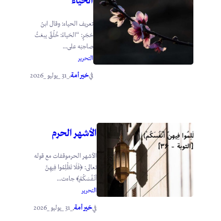
تعريف الحياء: وقال ابنُ
حَجَرٍ: “الحَياءُ: خُلُقٌ يبعَثُ
صاحِبَه على...
التحرير
خير أمة
_31 _يوليو _2026
في
.
الأشهر الحرم
الأشهر الحرموقفات مع قوله
تعالى: ﴿فَلَا تَظْلِمُوا فِيهِنَّ
أَنْفُسَكُمْ﴾ جاءت...
التحرير
خير أمة
_31 _يوليو _2026
في
.