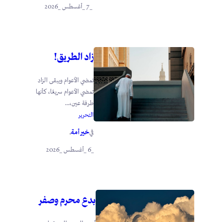
_7 _أغسطس _2026
زاد الطريق!
تمضي الأعوام ويبقى الزاد
تمضي الأعوام سريعًا، كأنها
طرفة عين،...
التحرير
خير أمة
في
.
_6 _أغسطس _2026
بدع محرم وصفر