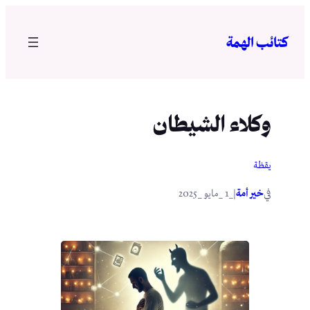
تخطى
إلى
كتائب الهمة
المحتوى
وكلاء الشيطان
يقظة
في
|
خير أمة
_1 _مايو _2025