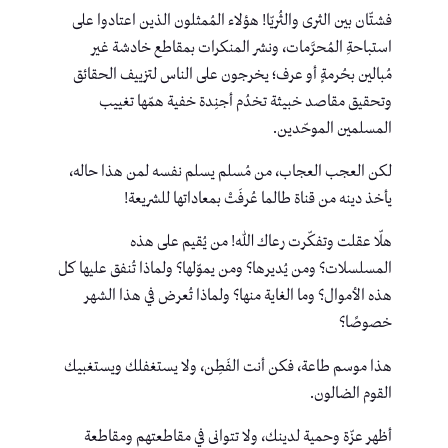
فشتّان بين الثرى والثُريّا! هؤلاء المُمثلون الذين اعتادوا على
استباحةِ المُحرَّمات، ونشر المنكرات بمقاطع خادشة غير
مُبالين بحُرمةٍ أو عرف؛ يخرجون على الناس لتزييف الحقائق
وتحقيق مقاصد خبيثة تخدُم أجنِدة خفية همّها تغييب
المسلمين الموحّدين.
لكن العجب العجاب، من مُسلم يسلم نفسه لمن هذا حاله،
يأخذ دينه من قناة طالما عُرفَتْ بمعاداتها للشريعة!
هلّا عقلت وتفكّرت رعاك الله! من يُقيم على هذه
المسلسلات؟ ومن يُديرها؟ ومن يموّلها؟ ولماذا تُنفق عليها كل
هذه الأموال؟ وما الغاية منها؟ ولماذا تُعرض في هذا الشهر
خصوصًا؟
هذا موسم طاعة، فكن أنت الفَطِن، ولا يستغفلك ويستغبيك
القوم الضالون.
أظهر عزّة وحمية لدينك، ولا تتوانى في مقاطعتهم ومقاطعة