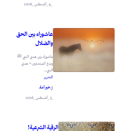
_4 _أغسطس _2026
عاشوراء بين الحق
والضلال
عاشوراء بين هدي النبي ﷺ
وبدع المبتدعين ١- هدي
النبي...
التحرير
خير أمة
في
.
_3 _أغسطس _2026
الرقية الشرعية!