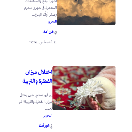
أشهر البدع والمعتقدات
المنتشرة في شهري محرم
وصفر أولًا: البدع...
التحرير
خير أمة
في
.
_5 _أغسطس _2026
اختلال ميزان
الفطرة والتربية
إلى أين نمضي حين يختل
ميزان الفطرة والتربية؟ لم
تعد...
التحرير
خير أمة
في
.