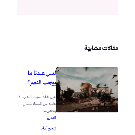
مقالات مشابهة
ليس عندنا ما
يوجب النصر!
حين نفقد أسباب النصر… لا
نطلبه من السماء بلسانٍ
يناقض...
التحرير
خير أمة
في
.