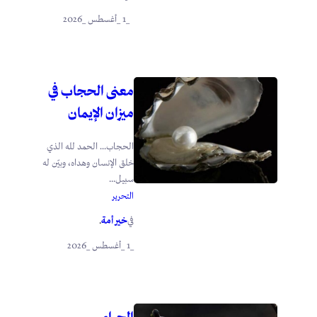
_1 _أغسطس _2026
معنى الحجاب في
ميزان الإيمان
الحجاب… الحمد لله الذي
خلق الإنسان وهداه، وبيّن له
سبيل...
التحرير
خير أمة
في
.
_1 _أغسطس _2026
الحياء