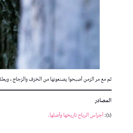
ثم مع مر الزمن أصبحوا يصنعونها من الخزف والزجاج ، ويع
المصادر
(1):
أجراس الرياح تاريخها وأصلها.