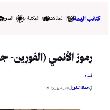
تخطى
إلى
كتائب الهمة
المقالات
المكتبة
الصور
المحتوى
رموز الأنمي (الفورين- ج
غَـمَــام
في
|
حماة الثغور
_20 _مايو _2025