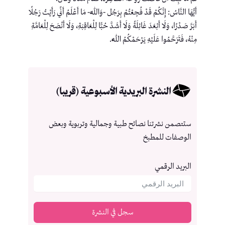
أَيُّهَا النَّاسُ: إِنَّكُمْ قَدْ فُجِعْتُمْ بِرَجُل -وَاللَّهِ- مَا أَعْلَمُ أَنِّي رَأَيْتُ رَجُلًا
أَبَرَّ صَدْرًا، وَلَا أَبْعَدَ غَائِلَةً وَلَا أَشَدَّ حُبًّا لِلْعَاقِبَةِ، وَلَا أَنْصَحَ لِلْعَامَّةِ
مِنْهُ، فَتَرَحَّمُوا عَلَيْهِ يَرْحَمْكُمُ اللَّهُ.
النشرة البريدية الأسبوعية (قريبا)
ستتصمن نشرتنا نصائح طبية وجمالية وتربوية وبعض
الوصفات للمطبخ
البريد الرقمي
سجل في النشرة