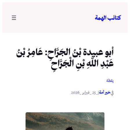
تخطى
إلى
كتائب الهمة
المحتوى
أبو عبيدة بْنُ الجَرَّاحِ: عَامِرُ بْنُ
عَبْدِ اللَّهِ بْنِ الْجَرَّاحِ
يقظة
في
|
خير أمة
_25 _فبراير _2026