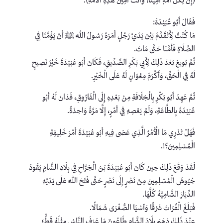
(إِنَّ لِكُلِّ أُمَّةٍ أَمِينًا، وَأَنْتَ أَمِينُ هَذِهِ الْأُمَّةِ).
فَقَالَ أَبُو عُبَيْدَةَ:
مَا كُنْتُ لِأَتَقَدَّمَ بَيْنَ يَدَيْ رَجُلٍ أَمَرَهُ رَسُولُ اللَّهِ ﷺ أَنْ يَؤُمَّنَا فِي
الصَّلَاةِ فَأَمَّنَا حَتَّى مَاتَ.
ثُمَّ بُويعَ بَعْدَ ذَلِكَ لِأَبِي بَكْرِ الصِّدِّيقِ، فَكَانَ أَبُو عُبَيْدَةَ خَيْرَ نَصِيحٍ
لَهُ فِي الْحَقِّ، وَأَكْرَمَ مِعْوَانٍ لَهُ عَلَى الْخَيْرِ.
ثُمَّ عَهِدَ أَبُو بَكْرِ بِالْخِلَافَةِ مِنْ بَعْدِهِ إِلَى الْفَارُوقِ، فَدَانَ لَهُ أَبُو
عُبَيْدَةَ بِالطَّاعَةِ، وَلَمْ يَعْصِهِ فِي أَمْرٍ، إِلَّا مَرَّةً وَاحِدَةً.
فَهَلْ تَدْرِي مَا الْأَمْرُ الَّذِي عَصَى فِيهِ أَبُو عُبَيْدَةَ أَمْرَ خَلِيفِةِ
الْمُسْلِمِينَ؟!.
لَقَدْ وَقَعَ ذَلِكَ حِينَ كَانَ أَبُو عُبَيْدَةَ بْنُ الْجَرَّاحِ فِي بِلَادِ الشَّامِ يَقُودُ
جُيُوشَ الْمُسْلِمِينَ مِنْ نَصْرٍ إِلَى نَصْرٍ حَتَّى فَتَحَ اللَّهُ عَلَى يَدَيْهِ
الدِّيَارَ الشَّامِيَّةَ كُلَّهَا.
فَبَلَغَ الْفُرَاتَ شَرْقًا وَآسْيَا الصُّغْرَى شَمَالًا.
عِنْدَ ذَلِكَ دَهَمَ بِلَادَ الشَّامِ طَاعُونٌ مَا عَرَفَ النَّاسُ مِثْلَهُ قَطُّ؛