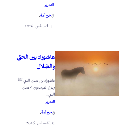
التحرير
خير أمة
في
.
_4 _أغسطس _2026
عاشوراء بين الحق
والضلال
عاشوراء بين هدي النبي ﷺ
وبدع المبتدعين ١- هدي
النبي...
التحرير
خير أمة
في
.
_3 _أغسطس _2026