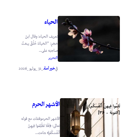
الحياء
تعريف الحياء: وقال ابنُ
حَجَرٍ: “الحَياءُ: خُلُقٌ يبعَثُ
صاحِبَه على...
التحرير
خير أمة
_31 _يوليو _2026
في
.
الأشهر الحرم
الأشهر الحرموقفات مع قوله
تعالى: ﴿فَلَا تَظْلِمُوا فِيهِنَّ
أَنْفُسَكُمْ﴾ جاءت...