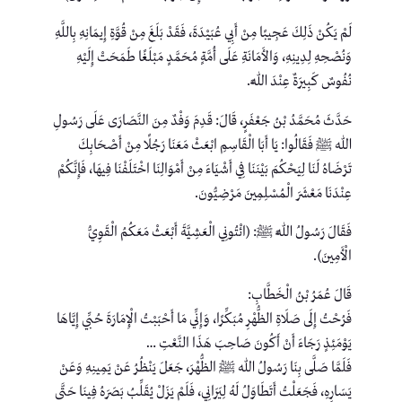
لَمْ يَكُنْ ذَلِكَ عَجِيبًا مِنْ أَبِي عُبَيْدَةَ، فَقَدْ بَلَغَ مِنْ قُوَّةِ إِيمَانِهِ بِاللَّهِ
وَنُصْحِهِ لِدِينِهِ، وَالأَمَانَةِ عَلَى أُمَّةٍ مُحَمَّدٍ مَبْلَغًا طَمَحَتْ إِلَيْهِ
نُفُوسٌ كَبِيرَةٌ عِنْدَ اللَّهِ.
حَدَّثَ مُحَمَّدُ بْنُ جَعْفَرٍ، قَالَ: قَدِمَ وَفْدٌ مِنَ النَّصَارَى عَلَى رَسُولِ
الله ﷺ فَقَالُوا: يَا أَبَا الْقَاسِمِ ابْعَثْ مَعَنَا رَجُلًا مِنْ أَصْحَابِكَ
تَرْضَاهُ لَنَا لِيَحْكُمَ بَيْنَنَا فِي أَشْيَاءَ مِنْ أَمْوَالِنَا اخْتَلَفْنَا فِيهَا، فَإِنَّكُمْ
عِنْدَنَا مَعْشَرَ الْمُسْلِمِينَ مَرْضِيُّونَ.
فَقَالَ رَسُولُ اللَّهِ ﷺ: (ائْتُونِي الْعَشِيَّةَ أَبْعَثْ مَعَكُمُ الْقَوِيُّ
الْأَمِينَ).
قَالَ عُمَرُ بْنُ الْخَطَّابِ:
فَرُحْتُ إِلَى صَلَاةِ الظُّهْرِ مُبَكِّرًا، وَإِنِّي مَا أَحْبَبْتُ الْإِمَارَةَ حُبِّي إِيَّاهَا
يَوْمَئِذٍ رَجَاءَ أَنْ أَكُونَ صَاحِبَ هَذَا النَّعْتِ …
فَلَمَّا صَلَّى بِنَا رَسُولُ الله ﷺ الظُّهْرَ، جَعَلَ يَنْظُرُ عَنْ يَمِينِهِ وَعَنْ
يَسَارِهِ، فَجَعَلْتُ أَتَطَاوَلُ لَهُ لِيَرَانِي، فَلَمْ يَزَلْ يُقَلِّبُ بَصَرَهُ فِينَا حَتَّى