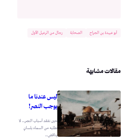
أبو عبيدة بن الجراح
الصحابة
رجال من الرعيل الأول
مقالات مشابهة
ليس عندنا ما
يوجب النصر!
حين نفقد أسباب النصر… لا
نطلبه من السماء بلسانٍ
يناقض...