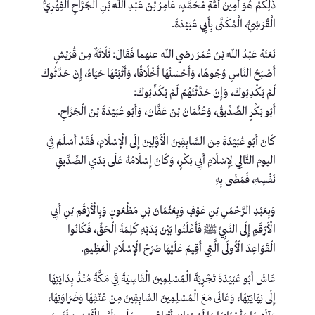
ذَلِكُمْ هُوَ أَمِينُ أُمَّةٍ مُحَمَّدٍ، عَامِرُ بْنُ عَبْدِ اللَّهِ بْنِ الْجَرَّاحِ الْفِهْرِيُّ
الْقُرَشِيُّ، الْمُكَنَّى بِأَبِي عُبَيْدَةَ.
نَعَتَهُ عَبْدُ اللَّهِ بْنُ عُمَرَ رضي الله عنهما فَقَالَ: ثَلَاثَةٌ مِنْ قُرَيْشٍ
أَصْبَحُ النَّاسِ وُجُوهًا، وَأَحْسَنُهَا أَخْلَاقًا، وَأَثْبَتُهَا حَيَاءً، إِنْ حَدَّثُوكَ
لَمْ يَكْذِبُوكَ، وَإِنْ حَدَّثْتَهُمْ لَمْ يُكَذِّبُوكَ:
أَبُو بَكْرٍ الصِّدِّيقُ، وَعُثْمَانُ بْنُ عَفَّانَ، وَأَبُو عُبَيْدَةَ بْنُ الْجَرَّاحِ.
كَانَ أَبُو عُبَيْدَةَ مِنَ السَّابِقِينَ الْأَوَّلِينَ إِلَى الْإِسْلَامِ، فَقَدْ أَسْلَمَ فِي
اليوم التَّالِي لِإِسْلَامِ أَبِي بَكْرٍ، وَكَانَ إِسْلَامُهُ عَلَى يَدَيِ الصِّدِّيقِ
نَفْسِهِ، فَمَضَى بِهِ
وَبِعَبْدِ الرَّحْمَنِ بْنِ عَوْفٍ وَبِعُثْمَانَ بْنِ مَظْعُونٍ وَبِالْأَرْقَمِ بْنِ أَبِي
الْأَرْقَمِ إِلَى النَّبِيِّ ﷺ فَأَعْلَنُوا بَيْنَ يَدَيْهِ كَلِمَةَ الْحَقِّ، فَكَانُوا
الْقَوَاعِدَ الْأُولَى الَّتِي أُقِيمَ عَلَيْهَا صَرْحُ الْإِسْلَامِ الْعَظِيمِ.
عَاشَ أَبُو عُبَيْدَةَ تَجْرِبَةَ الْمُسْلِمِينَ الْقَاسِيَةَ فِي مَكَّةَ مُنْذُ بِدَايَتِهَا
إِلَى نِهَايَتِهَا، وَعَانَى مَعَ الْمُسْلِمِينَ السَّابِقِينَ مِنْ عُنْفِهَا وَضَرَاوَتِهَا،