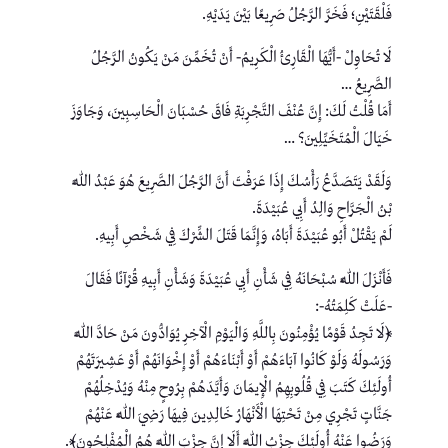
فَلْقَتَيْنِ؛ فَخَرَّ الرَّجُلُ صَرِيعًا بَيْنَ يَدَيْهِ.
لَا تُحَاوِلْ -أَيُّهَا الْقَارِئُ الْكَرِيمُ- أَنْ تُخَمِّنَ مَنْ يَكُونُ الرَّجُلُ
الصَّرِيعُ …
أَمَا قُلْتُ لَكَ: إِنَّ عُنْفَ التَّجْرِبَةِ فَاقَ حُسْبَانَ الْحَاسِبِينَ، وَجَاوَزَ
خَيَالَ الْمُتَخَيِّلِينَ؟ …
وَلَقَدْ يَتَصَدَّعُ رَأْسُكَ إِذَا عَرَفْتَ أَنَّ الرَّجُلَ الصَّرِيعَ هُوَ عَبْدُ اللَّهِ
بْنُ الْجَرَّاحِ وَالِدُ أَبِي عُبَيْدَةَ.
لَمْ يَقْتُلْ أَبُو عُبَيْدَةَ أَبَاهُ، وَإِنَّمَا قَتَلَ الشِّرْكَ فِي شَخْصِ أَبِيهِ.
فَأَنْزَلَ اللَّهُ سُبْحَانَهُ فِي شَأْنِ أَبِي عُبَيْدَةَ وَشَأْنِ أَبِيهِ قُرْآنًا فَقَالَ
-عَلَتْ كَلِمَتُهُ-:
﴿لَا تَجِدُ قَوْمًا يُؤْمِنُونَ بِاللَّهِ وَالْيَوْمِ الْآخِرِ يُوَادُّونَ مَنْ حَادَّ اللَّهَ
وَرَسُولَهُ وَلَوْ كَانُوا آبَاءَهُمْ أَوْ أَبْنَاءَهُمْ أَوْ إِخْوَانَهُمْ أَوْ عَشِيرَتَهُمْ
أُولَئِكَ كَتَبَ فِي قُلُوبِهِمُ الْإِيمَانَ وَأَيَّدَهُمْ بِرُوحٍ مِنْهُ وَيُدْخِلُهُمْ
جَنَّاتٍ تَجْرِي مِنْ تَحْتِهَا الْأَنْهَارُ خَالِدِينَ فِيهَا رَضِيَ اللَّهُ عَنْهُمْ
وَرَضُوا عَنْهُ أُولَئِكَ حِزْبُ اللَّهِ أَلَا إِنَّ حِزْبَ اللَّهِ هُمُ الْمُفْلِحُونَ﴾.