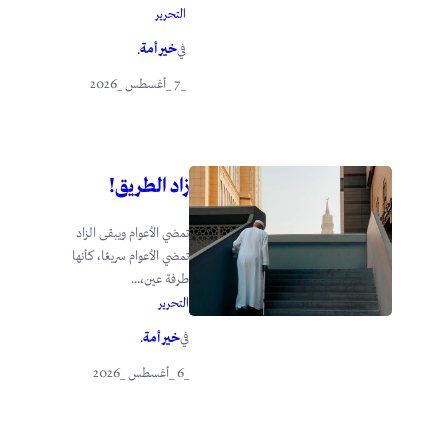
التحرير
خير أمة
في
.
_7 _أغسطس _2026
زاد الطريق!
تمضي الأعوام ويبقى الزاد
تمضي الأعوام سريعًا، كأنها
طرفة عين،...
التحرير
خير أمة
في
.
_6 _أغسطس _2026