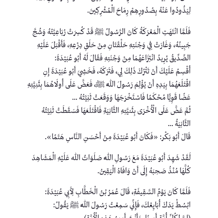
لِيَذُودُوا عَنْهُ بِصُدُورِهِمْ رِمَاحَ الْمُشْرِكِينَ.
فَلَمَّا انْتَهَتِ الْمَعْرَكَةُ كَانَ الرَّسُولُ ﷺ قَدْ كُسِرَتْ رُبَاعِيَّتُهُ وَشُجَّ
جَبِينُهُ، وَغَارَتْ فِي وَجْنَتِهِ حَلْقَتَانِ مِنْ حَلَقِ دِرْعِهِ، فَأَقْبَلَ عَلَيْهِ
الصِّدِّيقُ يُرِيدُ انْتِزَاعَهُمَا مِنْ وَجْنَتِهِ فَقَالَ لَهُ أَبُو عُبَيْدَةَ:
أُقْسِمُ عَلَيْكَ أَنْ تَتْرُكَ ذَلِكَ لِي، فَتَرَكَهُ، فَخَشِيَ أَبُو عُبَيْدَةَ إِنِ
اقْتَلَعَهُمَا بِيَدِهِ أَنْ يُؤْلِمَ رَسُولَ اللَّهِ ﷺ، فَعَضَّ عَلَى أُولَاهُمَا بِثَنِيَّتِهِ
عَضًا قَوِيًّا مُحْكَمًا فَاسْتَخْرَجَهَا وَوَقَعَتْ ثَنِيَّتُهُ …
ثُمَّ عَضَّ عَلَى الْأُخْرَى بِثَنيَّتِهِ الثَّانِيَةِ فَاقْتَلَعَهَا فَسَقَطَتْ ثَنِيَّتُهُ
الثَّانِيَةُ …
قَالَ أَبُو بَكْر: «فَكَانَ أَبُو عُبَيْدَةَ مِنْ أَحْسَنِ النَّاسِ هَتَمًا».
لَقَدْ شَهِدَ أَبُو عُبَيْدَةَ مَعَ رَسُولِ اللَّهِ صَلَوَاتُ اللهِ عَلَيْهِ الْمَشَاهِدَ
كُلَّهَا مُنْذُ صَحِبَهُ إِلَى أَنْ وَافَاهُ الْيَقِينُ.
فَلَمَّا كَانَ يَوْمُ السَّقِيفَةِ، قَالَ عُمَرُ بْنُ الْخَطَّابِ لِأَبِي عُبَيْدَةَ:
ابْسُطْ يَدَكَ أُبَايِعْكَ، فَإِنِّي سَمِعْتُ رَسُولَ اللَّهِ ﷺ يَقُولُ: