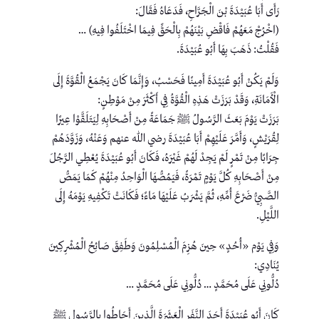
رَأَى أَبَا عُبَيْدَةَ بْنَ الْجَرَّاحِ، فَدَعَاهُ فَقَالَ:
(اخْرُجْ مَعَهُمْ فَاقْضِ بَيْنَهُمْ بِالْحَقِّ فِيمَا اخْتَلَفُوا فِيهِ) …
فَقُلْتُ: ذَهَبَ بِهَا أَبُو عُبَيْدَةَ.
وَلَمْ يَكُنْ أَبُو عُبَيْدَةَ أَمِينًا فَحَسْبُ، وَإِنَّمَا كَانَ يَجْمَعُ الْقُوَّةَ إِلَى
الْأَمَانَةِ، وَقَدْ بَرَزَتْ هَذِهِ الْقُوَّةُ فِي أَكْثَرَ مِنْ مَوْطِنٍ:
بَرَزَتْ يَوْمَ بَعَثَ الرَّسُولُ ﷺ جَمَاعَةً مِنْ أَصْحَابِهِ لِيَتَلَقَّوْا عِيرًا
لِقُرَيْشٍ، وَأَمَّرَ عَلَيْهِمْ أَبَا عُبَيْدَةَ رضي الله عنهم وَعَنْهُ، وَزَوَّدَهُمْ
جِرَابًا مِنْ تَمْرٍ لَمْ يَجِدْ لَهُمْ غَيْرَهُ، فَكَانَ أَبُو عُبَيْدَةَ يُعْطِي الرَّجُلَ
مِنْ أَصْحَابِهِ كُلَّ يَوْمٍ تَمْرَةً، فَيَمُصُّهَا الْوَاحِدُ مِنْهُمْ كَمَا يَمَصُّ
الصَّبِيُّ ضَرْعَ أُمِّهِ، ثُمَّ يَشْرَبُ عَلَيْهَا مَاءً؛ فَكَانَتْ تَكْفِيهِ يَوْمَهُ إِلَى
اللَّيْلِ.
وَفِي يَوْم «أُحُدٍ» حِينَ هُزِمَ الْمُسْلِمُونَ وَطَفِقَ صَائِحُ الْمُشْرِكِينَ
يُنَادِي:
دُلُّونِي عَلَى مُحَمَّدٍ … دُلُّونِي عَلَى مُحَمَّدٍ …
كَانَ أَبُو عُبَيْدَةَ أَحَدَ النَّفَرِ الْعَشَرَةَ الَّذِينَ أَحَاطُوا بِالرَّسُولِ ﷺ