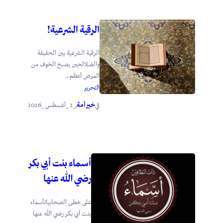
الرقية الشرعية!
الرقية الشرعية بين الحقيقة
والضلالحين يصبح الخوف من
المرض أعظم...
التحرير
خير أمة
_2 _أغسطس _2026
في
.
أسماء بنت أبي بكر
رضي الله عنها
على خطى الصحابياتأسماء
بنت أبي بكر رضي الله عنها