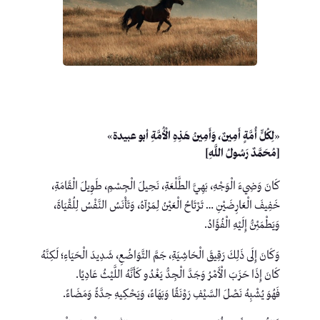
«لِكُلٍّ أُمَّةٍ أَمِينٌ، وَأَمِينُ هَذِهِ الْأُمَّةِ أبو عبيدة»
[مُحَمَّدٌ رَسُولُ اللَّهِ]
كَانَ وَضِيءَ الْوَجْهِ، بَهِيَّ الطَّلْعَةِ، نَحِيلَ الْجِسْمِ، طَوِيلَ الْقَامَةِ،
خَفِيفَ الْعَارِضَيْنِ … تَرْتَاحُ الْعَيْنُ لِمَرْآهُ، وَتَأْنَسُ النَّفْسُ لِلُقْيَاةَ،
وَيَطْمَئِنُّ إِلَيْهِ الْفُؤَادُ.
وَكَانَ إِلَى ذَلِكَ رَقِيقَ الْحَاشِيَةِ، جَمَّ التَّوَاضُعِ، شَدِيدَ الْحَيَاءِ؛ لَكِنَّهُ
كَانَ إِذَا حَزَبَ الْأَمْرُ وَجَدَّ الْجِدُّ يَغْدُو كَأَنَّهُ اللَّيْثُ عَادِيًا.
فَهُوَ يُشْبِهُ نَصْلَ السَّيْفِ رَوْنَقًا وَبَهَاءً، وَيَحْكِيهِ حِدَّةً وَمَضَاءً.