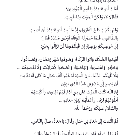
-لِشِدَّةِ مَا رَأَوْهُ مِنْ بُكَائِهِ-:
أَمَاتَ أَبُو عُبَيْدَةَ يَا أَمِيرَ الْمُؤْمِنِينَ؟.
فَقَالَ: لا، وَلَكِنَّ الْمَوْتَ مِنْهُ قَرِيبٌ.
وَلَمْ يَكْذِبْ ظَنُّ الْفَارُوقِ، إِذْ مَا لَبِثَ أَبُو عُبَيْدَةَ أَنْ أُصِيبَ
بِالطَّاعُونِ، فَلَمَّا حَضَرَتْهُ الْوَفَاةُ أَوْصَى جُنْدَهُ فَقَالَ:
إِنِّي مُوصِيكُمْ بِوَصِيَّةٍ إِنْ قَبِلْتُمُوهَا لَنْ تَزَالُوا بِخَيْرٍ:
أَقِيمُوا الصَّلَاةَ، وَآتُوا الزَّكَاةَ، وَصُومُوا شَهْرَ رَمَضَانَ، وَتَصَدَّقُوا،
وَحُجُّوا وَاعْتَمِرُوا، وَتَوَاصَوْا، وَانْصَحُوا لِأُمَرَائِكُمْ وَلَا تَغُشُوهُمْ …
وَلَا تُلْهِكُمُ الدُّنْيَا، فَإِنَّ الْمَرْءَ لَوْ عُمِّرَ أَلْفَ حَوْلٍ مَا كَانَ لَهُ بُدٌّ مِنْ
أَنْ يَصِيرَ إِلَى مَصْرَعِي هَذَا الَّذِي تَرَوْنَ …
إِنَّ اللَّهَ كَتَبَ الْمَوْتَ عَلَى بَنِي آدَمَ فَهُمْ مَيِّتُونَ، وَأَكْيَسُهُمْ
أَطْوَعُهُمْ لِرَبِّهِ، وَأَعْمَلُهُمْ لِيَوْمِ مَعَادِهِ …
وَالسَّلَامُ عَلَيْكُمْ وَرَحْمَةُ اللهِ.
ثُمَّ الْتَفَتَ إِلَى مُعَاذِ بْنِ جَبَلٍ وَقَالَ: يَا مُعَاذُ، صَلِّ بِالنَّاسِ.
ثُمَّ مَا لَبِثَ أَنْ فَاضَتْ رُوحُهُ الطَّاهِرَةُ، فَقَامَ مُعَاذٌ وَقَالَ: