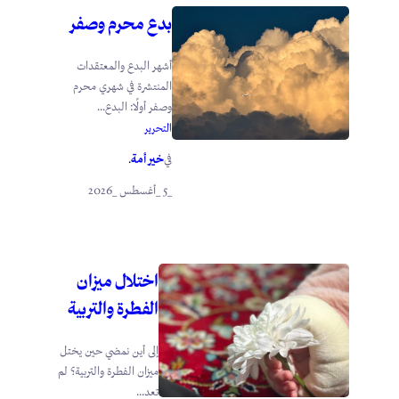
بدع محرم وصفر
أشهر البدع والمعتقدات
المنتشرة في شهري محرم
وصفر أولًا: البدع...
التحرير
خير أمة
في
.
_5 _أغسطس _2026
اختلال ميزان
الفطرة والتربية
إلى أين نمضي حين يختل
ميزان الفطرة والتربية؟ لم
تعد...