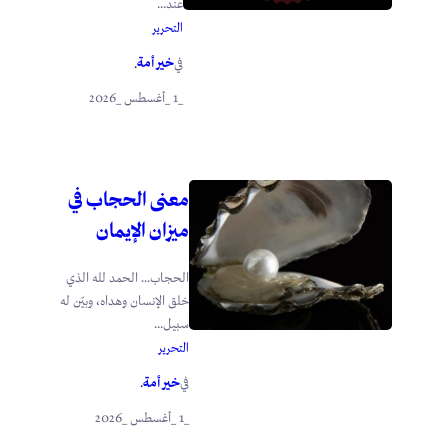
عند...
التحرير
خير أمة
في
.
_1 _أغسطس _2026
معنى الحجاب في
ميزان الإيمان
الحجاب… الحمد لله الذي
خلق الإنسان وهداه، وبيّن له
سبيل...
التحرير
خير أمة
في
.
_1 _أغسطس _2026