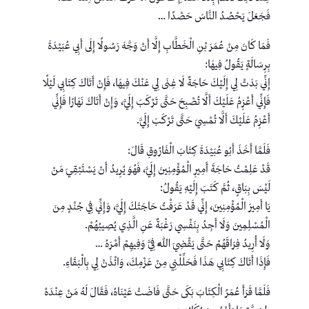
فَجَعَلَ يَحْصُدُ النَّاسَ حَصْدًا …
فَمَا كَانَ مِنْ عُمَرَ بْنِ الْخَطَّابِ إِلَّا أَنْ وَجَّهَ رَسُولًا إِلَى أَبِي عُبَيْدَةَ
بِرِسَالَةٍ يَقُولُ فِيهَا:
إِنِّي بَدَتْ لِي إِلَيْكَ حَاجَةٌ لَا غِنَى لِي عَنْكَ فِيهَا، فَإِنْ أَتَاكَ كِتَابِي لَيْلًا
فَإِنِّي أَعْزِمُ عَلَيْكَ أَلَّا تُصْبِحَ حَتَّى تَرْكَبَ إِلَيَّ، وَإِنْ أَتَاكَ نَهَارًا فَإِنِّي
أَعْزِمُ عَلَيْكَ أَلَّا تُمْسِيَ حَتَّى تَرْكَبَ إِلَيَّ.
فَلَمَّا أَخَذَ أَبُو عُبَيْدَةَ كِتَابَ الْفَارُوقِ قَالَ:
قَدْ عَلِمْتُ حَاجَةَ أَمِيرِ الْمُؤْمِنِينَ إِلَيَّ، فَهُوَ يُرِيدُ أَنْ يَسْتَبْقِيَ مَنْ
لَيْسَ بِبَاقٍ، ثُمَّ كَتَبَ إِلَيْهِ يَقُولُ:
يَا أَمِيرَ الْمُؤْمِنِينَ، إِنِّي قَدْ عَرَفْتُ حَاجَتَكَ إِلَيَّ، وَإِنِّي فِي جُنْدٍ مِنَ
الْمُسْلِمِينَ وَلَا أَجِدُ بِنَفْسِي رَغْبَةٌ عَنِ الَّذِي يُصِيبُهُمْ.
وَلَا أُرِيدُ فِرَاقَهُمْ حَتَّى يَقْضِيَ اللَّهُ فِيَّ وَفِيهِمْ أَمْرَهُ …
فَإِذَا أَتَاكَ كِتَابِي هَذَا فَحَلِّلْنِي مِنْ عَزْمِكَ، وَائْذَنْ لِي بِالْبَقَاءِ.
فَلَمَّا قَرَأَ عُمَرُ الْكِتَابَ بَكَى حَتَّى فَاضَتْ عَيْنَاهُ، فَقَالَ لَهُ مَنْ عِنْدَهُ