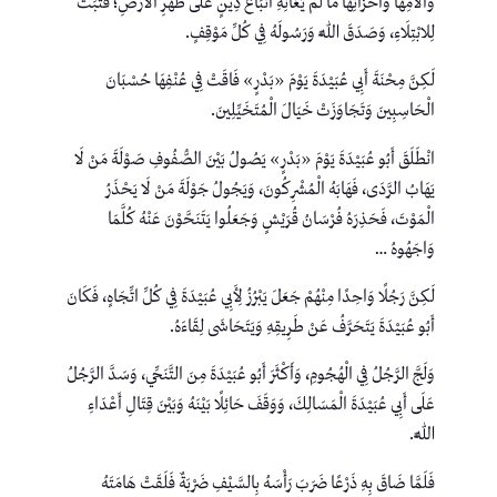
وَآلَامِهَا وَأَحْزَانِهَا مَا لَمْ يُعَانِهِ أَتْبَاعُ دِينٍ عَلَى ظَهْرِ الْأَرْضِ؛ فَثَبَتَ
لِلابْتِلَاءِ، وَصَدَقَ اللَّهَ وَرَسُولَهُ فِي كُلِّ مَوْقِفٍ.
لَكِنَّ مِحْنَةَ أَبِي عُبَيْدَةَ يَوْمَ «بَدْرٍ» فَاقَتْ فِي عُنْفِهَا حُسْبَانَ
الْحَاسِبِينَ وَتَجَاوَزَتْ خَيَالَ الْمُتَخَيِّلِينَ.
انْطَلَقَ أَبُو عُبَيْدَةَ يَوْمَ «بَدْرٍ» يَصُولُ بَيْنَ الصُّفُوفِ صَوْلَةَ مَنْ لَا
يَهَابُ الرَّدَى، فَهَابَهُ الْمُشْرِكُونَ، وَيَجُولُ جَوْلَةَ مَنْ لَا يَحْذَرُ
الْمَوْتَ، فَحَذِرَهُ فُرْسَانُ قُرَيْشٍ وَجَعَلُوا يَتَنَحَّوْنَ عَنْهُ كُلَّمَا
وَاجَهُوهُ …
لَكِنَّ رَجُلًا وَاحِدًا مِنْهُمْ جَعَلَ يَبْرُزُ لِأَبِي عُبَيْدَةَ فِي كُلِّ اتِّجَاهٍ، فَكَانَ
أَبُو عُبَيْدَةَ يَتَحَرَّفُ عَنْ طَرِيقِهِ وَيَتَحَاشَى لِقَاءَهُ.
وَلَجَّ الرَّجُلُ فِي الْهُجُومِ، وَأَكْثَرَ أَبُو عُبَيْدَةَ مِنَ التَّنَحِّي، وَسَدَّ الرَّجُلُ
عَلَى أَبِي عُبَيْدَةَ الْمَسَالِكَ، وَوَقَفَ حَائِلًا بَيْنَهُ وَبَيْنَ قِتَالِ أَعْدَاءِ
اللَّهِ.
فَلَمَّا ضَاقَ بِهِ ذَرْعًا ضَرَبَ رَأْسَهُ بِالسَّيْفِ ضَرْبَةٌ فَلَقَتْ هَامَتَهُ