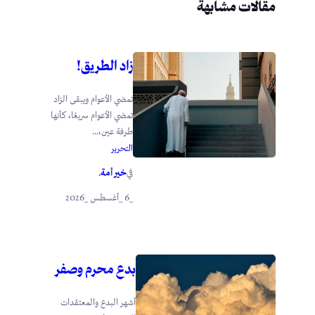
مقالات مشابهة
زاد الطريق!
تمضي الأعوام ويبقى الزاد
تمضي الأعوام سريعًا، كأنها
طرفة عين،...
التحرير
خير أمة
في
.
_6 _أغسطس _2026
بدع محرم وصفر
أشهر البدع والمعتقدات