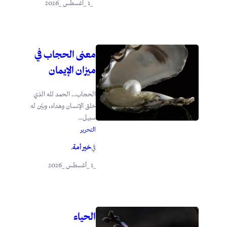
_1 _أغسطس _2026
معنى الحجاب في
ميزان الإيمان
الحجاب… الحمد لله الذي
خلق الإنسان وهداه، وبيّن له
سبيل...
التحرير
خير أمة
في
.
_1 _أغسطس _2026
الحياء