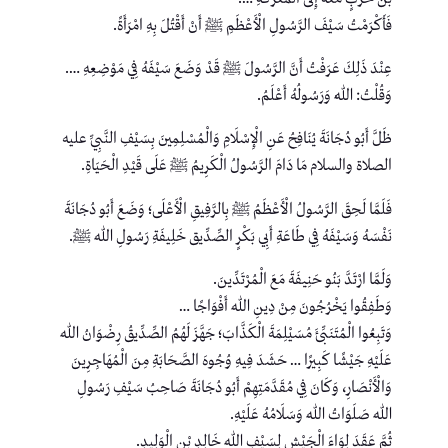
فَأَكْرَمْتُ سَيْفَ الرَّسُولِ الْأَعْظَمِ ﷺ أَنْ أَقْتُلَ بِهِ امْرَأَةً.
عِنْدَ ذَلِكَ عَرَفْتُ أَنَّ الرَّسُولَ ﷺ قَدْ وَضَعَ سَيْفَهُ فِي مَوْضِعِهِ ….
وَقُلْتُ: اللهُ وَرَسُولُهُ أَعْلَمُ.
ظَلَّ أَبُو دُجَانَةَ يُنَافِحُ عَنِ الْإِسْلَامِ وَالْمُسْلِمِينَ بِسَيْفِ النَّبِيِّ عليه
الصلاة والسلام مَا دَامَ الرَّسُولُ الْكَرِيمُ ﷺ عَلَى قَيْدِ الْحَيَاةِ.
فَلَمَّا لَحِقَ الرَّسُولُ الْأَعْظَمُ ﷺ بِالرَّفِيقِ الْأَعْلَى؛ وَضَعَ أَبُو دُجَانَةَ
نَفْسَهُ وَسَيْفَهُ فِي طَاعَةِ أَبِي بَكْرٍ الصِّدِّيق خَلِيفَةِ رَسُولِ اللهِ ﷺ.
وَلَمَّا ارْتَدَّ بَنُو حَنِيفَةَ مَعَ الْمُرْتَدِّينَ.
وَطَفِقُوا يَخْرُجُونَ مِنْ دِينِ اللهِ أَفْوَاجًا …
وَتَبِعُوا الْمُتَنَبِّئَ مُسَيْلِمَةَ الْكَذَّابَ؛ جَهَّزَ لَهُمُ الصِّدِّيقُ رِضْوَانُ اللهِ
عَلَيْهِ جَيْشًا كَبِيرًا … حَشَدَ فِيهِ وُجُوهَ الصَّحَابَةِ مِنَ الْمُهَاجِرِينَ
وَالْأَنْصَارِ، وَكَانَ فِي مُقَدَّمَتِهِمْ أَبُو دُجَانَةَ صَاحِبُ سَيْفِ رَسُولِ
اللهِ صَلَوَاتُ اللهِ وَسَلَامُهُ عَلَيْهِ.
ثُمَّ عَقَدَ لِوَاءَ الْجَيْشِ لِسَيْفِ اللهِ خَالِدِ بْنِ الْوَلِيدِ.