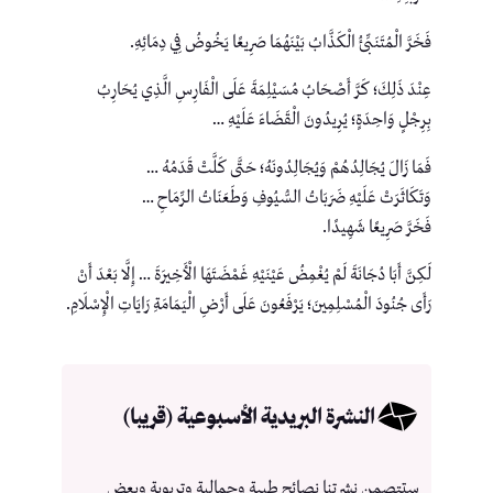
فَخَرَّ الْمُتَنَبِّئُ الْكَذَّابُ بَيْنَهُمَا صَرِيعًا يَخُوضُ فِي دِمَائِهِ.
عِنْدَ ذَلِكَ؛ كَرَّ أَصْحَابُ مُسَيْلِمَةَ عَلَى الْفَارِسِ الَّذِي يُحَارِبُ
بِرِجْلٍ وَاحِدَةٍ؛ يُرِيدُونَ الْقَضَاءَ عَلَيْهِ …
فَمَا زَالَ يُجَالِدُهُمْ وَيُجَالِدُونَهُ؛ حَتَّى كَلَّتْ قَدَمُهُ …
وَتَكَاثَرَتْ عَلَيْهِ ضَرَبَاتُ السُّيُوفِ وَطَعَنَاتُ الرِّمَاحِ …
فَخَرَّ صَرِيعًا شَهِيدًا.
لَكِنَّ أَبَا دُجَانَةَ لَمْ يُغْمِضُ عَيْنَيْهِ غَمْضَتَهَا الْأَخِيرَةَ … إِلَّا بَعْدَ أَنْ
رَأَى جُنُودَ الْمُسْلِمِينَ؛ يَرْفَعُونَ عَلَى أَرْضِ الْيَمَامَةِ رَايَاتِ الْإِسْلَامِ.
النشرة البريدية الأسبوعية (قريبا)
ستتصمن نشرتنا نصائح طبية وجمالية وتربوية وبعض