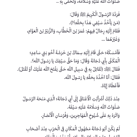
صَلَوَاتُ اللهِ عَلَيْهِ وَسَلَامُهُ، وَتَحْفَى بِهِ ..
فَرَدَّهُ الرَّسُولُ الْكَرِيمُ ﷺ وَقَالَ:
(مَنْ يَأْخُذُ سَيْفِي هَذَا بِحَقِّهِ؟!).
فَقَامَ إِلَيْهِ رِجَالٌ فِيهِمْ: عُمَرُ بْنُ الْخَطَّابِ، وَالزُّبَيْرُ بْنُ الْعَوَّامِ،
وَغَيْرُهُمَا …
فَأَمْسَكَهُ؛ حَتَّى قَامَ إِلَيْهِ سِمَاكُ بْنُ خَرَشَةَ أَخُو بَنِي سَاعِدٍ؛
الْمُكَنَّى بِأَبِي دُجَانَةَ وَقَالَ: وَمَا حَقُّ سَيْفِكَ يَا رَسُولَ اللهِ؟.
فَقَالَ ﷺ: (تُقَاتِلُ بِهِ فِي سَبِيلِ اللهِ حَتَّى يَفْتَحَ اللهُ عَلَيْكَ أَوْ تُقْتَلَ).
فَقَالَ: أَنَا آخُذُهُ بِحَقِّهِ يَا رَسُولَ اللهِ.
فَأَعْطَاهُ إِيَّاهُ.
عِنْدَ ذَلِكَ أَشْرَأَبَّتِ الْأَعْنَاقُ إِلَى أَبِي دُجَانَةَ؛ الَّذِي مَنَحَهُ الرَّسُولُ
صَلَوَاتُ اللهِ وَسَلَامُهُ عَلَيْهِ سَيْفَهُ.
وَآثَرَهُ بِهِ عَلَى شُيُوخِ الْمُهَاجِرِينَ، وَفُرْسَانِ الْأَنْصَارِ.
لَمْ يَكُنْ أَبُو دُجَانَةَ مَجْهُولَ الْمَكَانِ فِى الْحَرْبِ عِنْدَ أَصْحَابِ