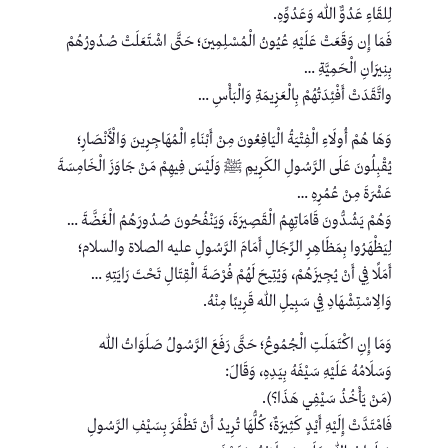
لِلقَاءِ عَدُوٌّ اللهِ وَعَدُوِّهِ.
فَمَا إِن وَقَعَتْ عَلَيْهِ عُيُونُ الْمُسْلِمِينَ؛ حَتَّى اشْتَعَلَتْ صُدُورُهُمْ
بِنِيرَانِ الْحَمِيَّةِ …
واتَّقَدَتْ أَفْئِدَتُهُمْ بِالْعَزِيمَةِ وَالْبَأْسِ …
وَهَا هُمْ أُولَاءِ الْفِتْيَةُ الْيَافِعُونَ مِنْ أَبْنَاءِ الْمُهَاجِرِينَ وَالْأَنْصَارِ؛
يُقْبِلُونَ عَلَى الرَّسُولِ الكَرِيمِ ﷺ وَلَيْسَ فِيهِمْ مَنْ جَاوَزَ الْخَامِسَةَ
عَشْرَةَ مِنْ عُمُرِهِ …
وَهُمْ يَشُدُّونَ قَامَاتِهِمُ الْقَصِيرَةَ، وَيَنْفُحُونَ صُدُورَهُمُ الْغَضَّةَ …
لِيَظْهَرُوا بِمَظَاهِرِ الرِّجَالِ أَمَامَ الرَّسُولِ عليه الصلاة والسلام؛
أَمَلًا فِي أَنْ يُجِيزَهُمْ، وَيُتِيحَ لَهُمْ فُرْصَةَ الْقِتَالِ تَحْتَ رَايَتِهِ …
وَالِاسْتِشْهَادِ فِي سَبِيلِ اللهِ قَرِيبًا مِنْهُ.
وَمَا إِنِ اكْتَمَلَتِ الْجُمُوعُ؛ حَتَّى رَفَعَ الرَّسُولُ صَلَوَاتُ اللهِ
وَسَلَامُهُ عَلَيْهِ سَيْفَهُ بِيَدِهِ، وَقَالَ:
(مَنْ يَأْخُذُ سَيْفِي هَذَا؟).
فَامْتَدَّتْ إِلَيْهِ أَيْدٍ كَثِيرَةٌ؛ كُلُّهَا تُرِيدُ أَنْ تَظْفَرَ بِسَيْفِ الرَّسُولِ