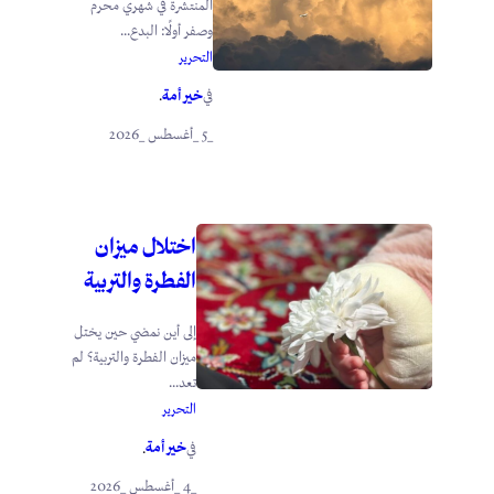
المنتشرة في شهري محرم
وصفر أولًا: البدع...
التحرير
خير أمة
في
.
_5 _أغسطس _2026
اختلال ميزان
الفطرة والتربية
إلى أين نمضي حين يختل
ميزان الفطرة والتربية؟ لم
تعد...
التحرير
خير أمة
في
.
_4 _أغسطس _2026