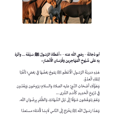
أبو دُجَانَةَ
– رضي الله عنه –
«أَعْطَاهُ الرَّسُولُ ﷺ سَيْفَهُ … وآثَرَهُ
بِهِ عَلَى شُيُوخِ الْمُهَاجِرِينَ وَفُرْسَانِ الْأَنْصَارِ»
هَذِهِ مَدِينَةُ الرَّسُولِ الْأَعْظَمِ ﷺ يَمُوجُ بَعْضُهَا فِي بَعْضٍ؛ تَأَهُّبًا
لِلقَاءِ الْعَدُوِّ.
وَهَؤُلَاءِ أَصْحَابُ النَّبِيِّ عليه الصلاة والسلام؛ يَرُوحُونَ وَيَغْدُونَ
فِي دُرُوعِ الْحَدِيدِ كَأُسْدِ الشَّرَى …
وَهُمْ يَتَوَهَّجُونَ شَوْقًا إِلَى نَيْلِ الشَّهَادَةِ، وَالظَّفَرِ بِرِضْوَانِ اللهِ.
وَهَذَا رَسُولُ اللهِ ﷺ يَخْرُجُ إِلَى النَّاسِ لَابِسًا لَأُمَتَهُ؛ مستعدًا