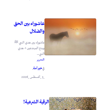
عاشوراء بين الحق
والضلال
عاشوراء بين هدي النبي ﷺ
وبدع المبتدعين ١- هدي
النبي...
التحرير
خير أمة
في
.
_3 _أغسطس _2026
الرقية الشرعية!