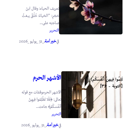
تعريف الحياء: وقال ابنُ
حَجَرٍ: “الحَياءُ: خُلُقٌ يبعَثُ
صاحِبَه على...
التحرير
خير أمة
_31 _يوليو _2026
في
.
الأشهر الحرم
الأشهر الحرموقفات مع قوله
تعالى: ﴿فَلَا تَظْلِمُوا فِيهِنَّ
أَنْفُسَكُمْ﴾ جاءت...
التحرير
خير أمة
_31 _يوليو _2026
في
.