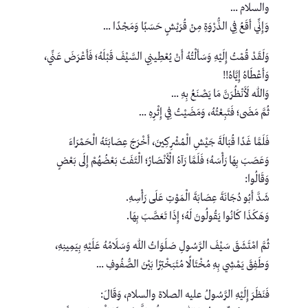
والسلام …
وَإِنِّي أَقَعُ فِي الذُّرْوَةِ مِنْ قُرَيْشٍ حَسَبًا وَمَجْدًا …
وَلَقَدْ قُمْتُ إِلَيْهِ وَسَأَلْتُهُ أَنْ يُعْطِينِي السَّيْفَ قَبْلَهُ؛ فَأَعْرَضَ عَنِّي،
وَأَعْطَاهُ إِيَّاهُ!!
وَاللهِ لَأَنْظُرَنَّ مَا يَصْنَعُ بِهِ …
ثُمَّ مَضَى؛ فَتَبِعْتُهُ، وَمَضَيْتُ فِي إِثْرِهِ …
فَلَمَّا غَدًا قُبَالَةَ جَيْشِ الْمُشْرِكِينَ، أَخْرَجَ عِصَابَتَهُ الْحَمْرَاءَ
وَعَصَبَ بِهَا رَأْسَهُ؛ فَلَمَّا رَآهُ الْأَنْصَارُ؛ الْتَفَتَ بَعْضُهُمْ إِلَى بَعْضٍ
وَقَالُوا:
شَدَّ أَبُو دُجَانَةَ عِصَابَةَ الْمَوْتِ عَلَى رَأْسِهِ.
وَهَكَذَا كَانُوا يَقُولُونَ لَهُ؛ إِذَا تَعَصَّبَ بِهَا.
ثُمَّ امْتَشَقَ سَيْفَ الرَّسُولِ صَلَوَاتُ اللهِ وَسَلَامُهُ عَلَيْهِ بِيَمِينِهِ،
وَطَفِقَ يَمْشِي بِهِ مُخْتَالًا مُتَبَخْتِرًا بَيْنَ الصُّفُوفِ …
فَنَظَرَ إِلَيْهِ الرَّسُولُ عليه الصلاة والسلام، وَقَالَ: