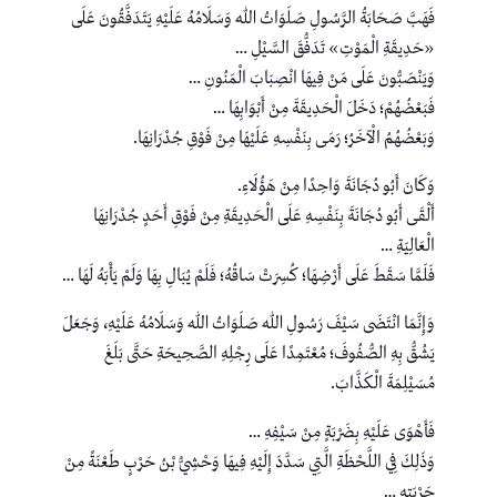
فَهَبَّ صَحَابَةُ الرَّسُولِ صَلَوَاتُ اللهِ وَسَلَامُهُ عَلَيْهِ يَتَدَفَّقُونَ عَلَى
«حَدِيقَةِ الْمَوْتِ» تَدَفُّقَ السَّيْلِ …
وَيَنْصَبُّونَ عَلَى مَنْ فِيهَا انْصِبَابَ الْمَنُونِ …
فَبَعْضُهُمْ؛ دَخَلَ الْحَدِيقَةَ مِنْ أَبْوَابِهَا …
وَبَعْضُهُمُ الْآخَرُ؛ رَمَى بِنَفْسِهِ عَلَيْهَا مِنْ فَوْقِ جُدْرَانِهَا.
وَكَانَ أَبُو دُجَانَةَ وَاحِدًا مِنْ هَؤُلَاءِ.
أَلْقَى أَبُو دُجَانَةَ بِنَفْسِهِ عَلَى الْحَدِيقَةِ مِنْ فَوْقِ أَحَدٍ جُدْرَانِهَا
الْعَالِيَةِ …
فَلَمَّا سَقَطَ عَلَى أَرْضِهَا؛ كُسِرَتْ سَاقُهُ؛ فَلَمْ يُبَالِ بِهَا وَلَمْ يَأْبَهُ لَهَا …
وَإِنَّمَا انْتَضَى سَيْفَ رَسُولِ اللهِ صَلَوَاتُ اللهِ وَسَلَامُهُ عَلَيْهِ، وَجَعَلَ
يَشُقُّ بِهِ الصُّفُوفَ؛ مُعْتَمِدًا عَلَى رِجْلِهِ الصَّحِيحَةِ حَتَّى بَلَغَ
مُسَيْلِمَةَ الْكَذَّابَ.
فَأَهْوَى عَلَيْهِ بِضَرْبَةٍ مِنْ سَيْفِهِ …
وَذَلِكَ فِي اللَّحْظَةِ الَّتِي سَدَّدَ إِلَيْهِ فِيهَا وَحْشِيُّ بْنُ حَرْبٍ طَعْنَةً مِنْ
حَرْبَتِهِ …