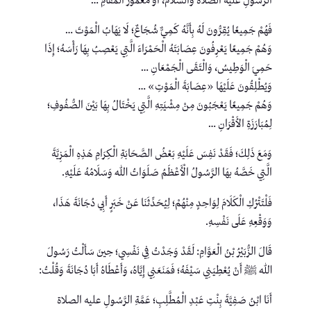
الرَّسُولِ عليه الصلاة والسلام، أَوْ مَغْمُورَ الْمَقَامِ …
فَهُمْ جَمِيعًا يُقِرُّونَ لَهُ بِأَنَّهُ كَمِيٌّ شُجَاعٌ؛ لَا يَهَابُ الْمَوْتَ …
وَهُمْ جَمِيعًا يَعْرِفُونَ عِصَابَتَهُ الْحَمْرَاءَ الَّتِي يَعْصِبُ بِهَا رَأْسَهُ؛ إِذَا
حَمِيَ الْوَطِيسُ، وَالْتَقَى الْجَمْعَانِ …
وَيُطْلِقُونَ عَلَيْهَا «عِصَابَةَ الْمَوْتِ» …
وَهُمْ جَمِيعًا يَعْجَبُونَ مِنْ مِشْيَتِهِ الَّتِي يَخْتَالُ بِهَا بَيْنَ الصُّفُوفِ؛
لِمُبَارَزَةِ الأَقْرَانِ …
وَمَعَ ذَلِكَ؛ فَقَدْ نَفِسَ عَلَيْهِ بَعْضُ الصَّحَابَةِ الْكِرَامِ هَذِهِ الْمَزِيَّةَ
الَّتِي خَصَّهُ بهَا الرَّسُولُ الْأَعْظَمُ صَلَوَاتُ اللهِ وَسَلَامُهُ عَلَيْهِ.
فَلْتَتْرُكِ الْكَلَامَ لِوَاحِدٍ مِنْهُمْ؛ لِيُحَدِّثَنَا عَنْ خَبَرٍ أَبِي دُجَانَةَ هَذَا،
وَوَقْعِهِ عَلَى نَفْسِهِ.
قَالَ الزُّبَيْرُ بْنُ الْعَوَّامِ: لَقَدْ وَجَدْتُ فِي نَفْسِي؛ حِينَ سَأَلْتُ رَسُولَ
اللهِ ﷺ أَنْ يُعْطِيَنِي سَيْفَهُ؛ فَمَنَعَنِي إِيَّاهُ، وَأَعْطَاهُ أَبَا دُجَانَةَ وَقُلْتُ:
أَنَا ابْنُ صَفِيَّةَ بِنْتِ عَبْدِ الْمُطَّلِبِ؛ عَمَّةِ الرَّسُولِ عليه الصلاة