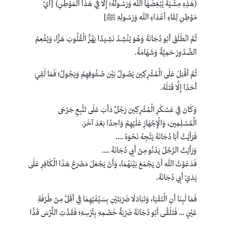
(هَذِهِ مِشْيَةٌ يُبْغِضُهَا اللهُ وَرَسُولُهُ؛ إِلَّا فِي هَذَا الْمَوْطِنِ) [أَيْ
مَوْطِنِ لِقَاءِ أَعْدَاءِ اللهِ وَرَسُولِهِ ﷺ]
ثُمَّ انْطَلَقَ أَبُو دُجَانَةَ وَهُوَ يُنْشِدُ نَشِيدًا يَهُزُّ الْقُلُوبَ هَزًّا، وَيُفْعِمُ
الصُّدُورَ حَمِيَّةً وَشَهَامَةً.
ثُمَّ أَقْبَلَ عَلَى الْمُشْرِكِينَ يَصُولُ بَيْنَ صُفُوفِهِمْ وَيَجُولُ؛ فَمَا لَقِيَ
أَحَدًا إِلَّا قَتَلَهُ.
وَكَانَ فِي عَسْكَرِ الْمُشْرِكِينَ رَجُلٌ دَأَبَ عَلَى تَتَّبِعِ جَرْحَى
الْمُسْلِمِينَ، وَالْإِجْهَازِ عَلَيْهِمْ وَاحِدًا بَعْدَ آخَرَ.
فَرَأَيْتُ أَبَا دُجَانَةَ يَتَّجِهُ نَحْوَهُ ….
وَرَأَيْتُ الرَّجُلَ يَدْنُو مِنْ أَبِي دُجَانَةَ ….
فَدَعَوْتُ اللهَ أَنْ يَجْمَعَ بَيْنَهُمَا، وَأَنْ يَجْعَلَ مَصْرَعَ هَذَا الْكَافِرِ عَلَى
يَدَيْ أَبِي دُجَانَةَ.
فَمَا لَبِنَا أَنِ الْتَقَيَا، وَتَبَادَلَا ضَرْبَتَيْنِ بِسَيْفَيْهِمَا فِي أَقَلَّ مِنْ طَرْفَةِ
عَيْنٍ … فَتَلَقَّى أَبُو دُجَانَةَ ضَرْبَةً خَصْمِهِ بِتُرْسِهِ؛ فَقَدَّتِ التُّرْسَ قَدًّا