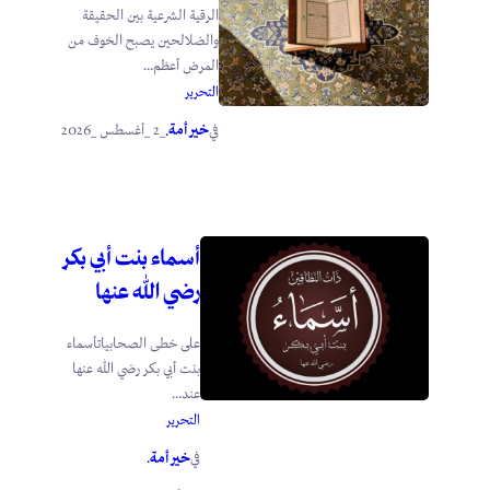
الرقية الشرعية بين الحقيقة
والضلالحين يصبح الخوف من
المرض أعظم...
التحرير
خير أمة
_2 _أغسطس _2026
في
.
أسماء بنت أبي بكر
رضي الله عنها
على خطى الصحابياتأسماء
بنت أبي بكر رضي الله عنها
عند...
التحرير
خير أمة
في
.