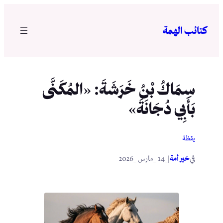
تخطى
إلى
كتائب الهمة
المحتوى
سِمَاكُ بْنُ خَرَشَةَ: «المُكَنَّى
بَأَبِي دُجَانَةَ»
يقظة
في
|
خير أمة
_14 _مارس _2026