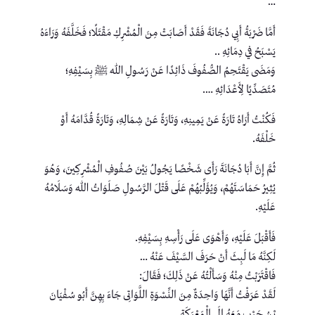
…
أَمَّا ضَرْبَةُ أَبِي دُجَانَةَ فَقَدْ أَصَابَتْ مِنَ الْمُشْرِكِ مَقْتَلًا؛ فَخَلَّفَهُ وَرَاءَهُ
يَسْبَحُ في دِمَائِهِ ..
وَمَضَى يَقْتَحِمُ الصُّفُوفَ ذَائِدًا عَنْ رَسُولِ اللهِ ﷺ بِسَيْفِهِ؛
مُتَصَدِّيًا لِأَعْدَائِهِ ….
فَكُنْتُ أَرَاهُ تَارَةً عَنْ يَمِينِهِ، وَتَارَةً عَنْ شِمَالِهِ، وَتَارَةً قُدَّامَهُ أَوْ
خَلْفَهُ.
ثُمَّ إِنَّ أَبَا دُجَانَةَ رَأَى شَخْصًا يَجُولُ بَيْنَ صُفُوفِ الْمُشْرِكِينَ، وَهُوَ
يُثِيرُ حَمَاسَتَهُمْ، وَيُؤَلِّبُهُمْ عَلَى قَتْلَ الرَّسُولِ صَلَوَاتُ اللهِ وَسَلَامُهُ
عَلَيْهِ.
فَأَقْبَلَ عَلَيْهِ، وَأَهْوَى عَلَى رَأْسِهِ بِسَيْفِهِ.
لَكِنَّهُ مَا لَبِثَ أَنْ حَرَفَ السَّيْفَ عَنْهُ …
فَاقْتَرَبْتُ مِنْهُ وَسَأَلْتُهُ عَنْ ذَلِكَ؛ فَقَالَ:
لَقَدْ عَرَفْتُ أَنَّهَا وَاحِدَةٌ مِنَ النِّسْوَةِ اللَّوَاتِى جَاءَ بِهِنَّ أَبُو سُفْيَانَ
بْنُ حَرْبٍ مَعَهُ إِلَى الْمَعْرَكَةِ ….