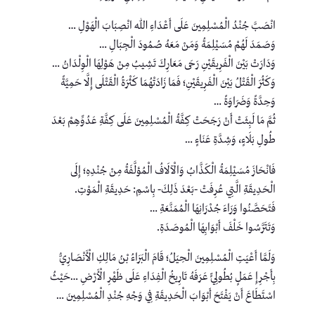
انْصَبَّ جُنْدُ الْمُسْلِمِينَ عَلَى أَعْدَاءِ اللهِ انْصِبَابَ الْهَوْلِ …
وَصَمَدَ لَهُمْ مُسَيْلِمَةُ وَمَنْ مَعَهُ صُمُودَ الْجِبَالِ …
وَدَارَتْ بَيْنَ الْفَرِيقَيْنِ رَحَى مَعَارِكَ تَشِيبُ مِنْ هَوْلِهَا الْوِلْدَانُ …
وَكَثُرَ الْقَتْلُ بَيْنَ الْفَرِيقَيْنِ؛ فَمَا زَادَتْهُمَا كَثْرَةُ الْقَتْلَى إِلَّا حَمِيَّةً
وَحِدَّةً وَضَرَاوَةً …
ثُمَّ مَا لَبِثَتْ أَنْ رَجَحَتْ كِفَّةُ الْمُسْلِمِينَ عَلَى كِفَّةِ عَدُوِّهِمْ بَعْدَ
طُولِ بَلَاءٍ، وَشِدَّةِ عَنَاءٍ …
فَانْحَازَ مُسَيْلِمَةُ الْكَذَّابُ وَالْآلَافُ الْمُؤلَّفَةُ مِنْ جُنْدِهِ؛ إِلَى
الْحَدِيقَةِ الَّتِي عُرِفَتْ -بَعْدَ ذَلِكَ- بِاسْمِ: حَدِيقَةِ الْمَوْتِ.
فَتَحَصَّنُوا وَرَاءَ جُدْرَانِهَا الْمُمَنَّعَةِ …
وَتَتَرَّسُوا خَلْفَ أَبْوَابِهَا الْمُوصَدَةِ.
وَلَمَّا أَعْيَتِ الْمُسْلِمِينَ الْحِيَلُ؛ قَامَ الْبَرَاءُ بْنُ مَالِكِ الْأَنْصَارِيُّ
بِأَجْرِإِ عَمَلٍ بُطُولِيٍّ عَرَفَهُ تَارِيخُ الْفِدَاءِ عَلَى ظَهْرِ الْأَرْضِ …حَيْثُ
اسْتَطَاعَ أَنْ يَفْتَحَ أَبْوَابَ الْحَدِيقَةِ فِي وَجْهِ جُنْدِ الْمُسْلِمِينَ …