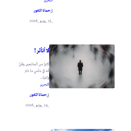
التحرير
حماة الثغور
في
.
_25 _يونيو _2026
لا أتأثر !
كثيرٌ من المتابعين يظنُّ
أنه في مأمنٍ ما دام
واعيًا...
التحرير
حماة الثغور
في
.
_24 _يونيو _2026