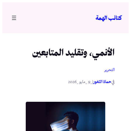
تخطى
إلى
كتائب الهمة
المحتوى
الأنمي، وتقليد المتابعين
التحرير
في
|
حماة الثغور
_9 _مايو _2026