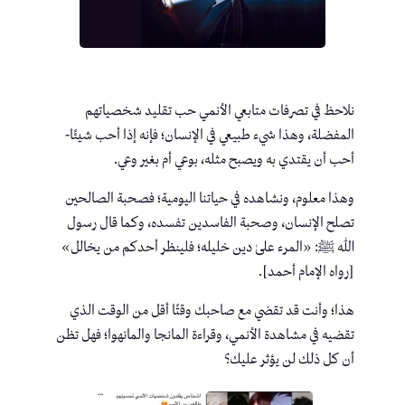
نلاحظ في تصرفات متابعي الأنمي حب تقليد شخصياتهم
المفضلة، وهذا شيء طبيعي في الإنسان؛ فإنه إذا أحب شيئًا-
أحب أن يقتدي به ويصبح مثله، بوعي أم بغير وعي.
وهذا معلوم، ونشاهده في حياتنا اليومية؛ فصحبة الصالحين
تصلح الإنسان، وصحبة الفاسدين تفسده، وكما قال رسول
الله ﷺ: «المرء علىٰ دين خليله؛ فلينظر أحدكم من يخالل»
[رواه الإمام أحمد].
هذا؛ وأنت قد تقضي مع صاحبك وقتًا أقل من الوقت الذي
تقضيه في مشاهدة الأنمي، وقراءة المانجا والمانهوا؛ فهل تظن
أن كل ذلك لن يؤثر عليك؟