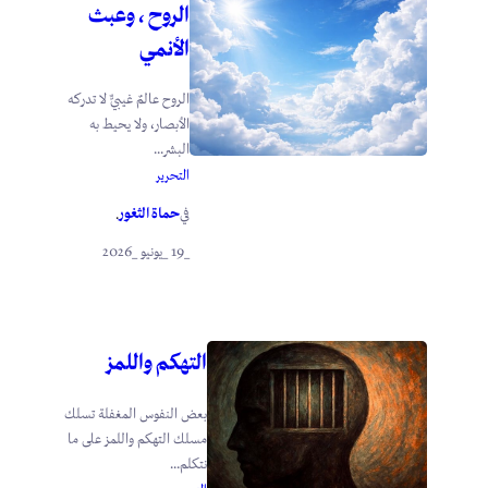
الروح ، وعبث
الأنمي
الروح عالمٌ غيبيٌّ لا تدركه
الأبصار، ولا يحيط به
البشر...
التحرير
حماة الثغور
في
.
_19 _يونيو _2026
التهكم واللمز
بعض النفوس المغفلة تسلك
مسلك التهكم واللمز على ما
نتكلم...