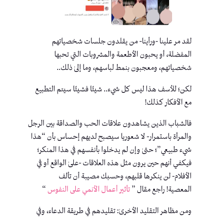
لقد مر علينا -ورأينا- من يقلدون جلسات شخصياتهم
المفضلة، أو يحبون الأطعمة والمشروبات التي تحبها
شخصياتهم، ومعجبون بنمط لباسهم، وما إلىٰ ذلك..
لكن؛ للأسف هذا ليس كل شيء.. شيئًا فشيئًا سيتم التطبيع
مع الأفكار كذلك!
فالشباب الذين يشاهدون علاقات الحب والصداقة بين الرجل
والمرأة باستمرار- لا شعوريا سيصبح لديهم إحساس بأن “هذا
شيء طبيعي”؛ حتىٰ وإن لم يدخلوا بأنفسهم في هذا المنكر؛
فيكفي أنهم حين يرون مثل هذه العلاقات -علىٰ الواقع أو في
الأفلام- لن ينكرها قلبهم، وحسبك مصيبة أن تألف
المعصية! راجع مقال ”
تأثير أعمال الأنمي على النفوس
“
ومن مظاهر التقليد الأخرىٰ: تقليدهم في طريقة الدعاء، وفي