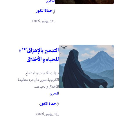
التحرير
حماة الثغور
في
.
_17 _يونيو _2026
التدمير بالإهزاق’¹’ ؛
للحياء و الأخلاق
سهّلت الأنميات والمقاطع
الكرتونية تمرير ما يخرم منظومة
الأخلاق والحياء،...
التحرير
حماة الثغور
في
.
_15 _يونيو _2026