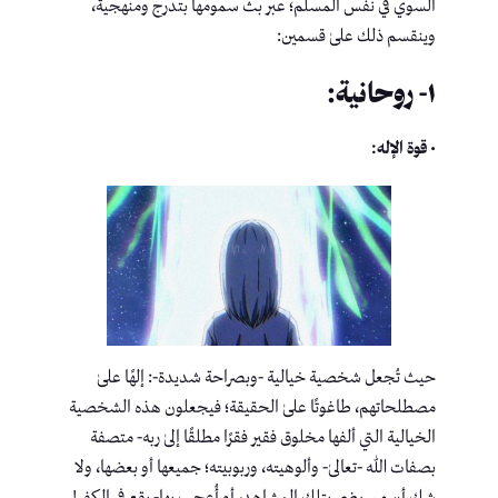
السوي في نفس المسلم؛ عبر بث سمومها بتدرج ومنهجية،
وينقسم ذلك علىٰ قسمين:
١- روحانية:
• قوة الإله:
حيث تُجعل شخصية خيالية -وبصراحة شديدة-: إلهًا علىٰ
مصطلحاتهم، طاغوتًا علىٰ الحقيقة؛ فيجعلون هذه الشخصية
الخيالية التي ألفها مخلوق فقير فقرًا مطلقًا إلىٰ ربه- متصفة
بصفات الله -تعالىٰ- وألوهيته، وربوبيته؛ جميعها أو بعضها، ولا