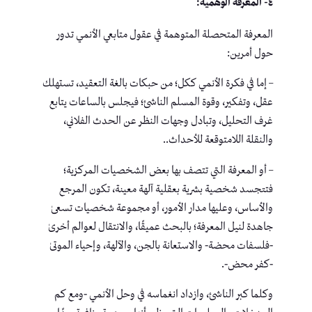
٤- المعرفة الوهمية:
المعرفة المتحصلة المتوهمة في عقول متابعي الأنمي تدور
حول أمرين:
– إما في فكرة الأنمي ككل؛ من حبكات بالغة التعقيد، تستهلك
عقل، وتفكير، وقوة المسلم الناشئ؛ فيجلس بالساعات يتابع
غرف التحليل، وتبادل وجهات النظر عن الحدث الفلاني،
والنقلة اللامتوقعة للأحداث..
– أو المعرفة التي تتصف بها بعض الشخصيات المركزية؛
فتتجسد شخصية بشرية بعقلية آلهة معينة، تكون المرجع
والأساس، وعليها مدار الأمور، أو مجموعة شخصيات تسعىٰ
جاهدة لنيل المعرفة؛ بالبحث عميقًا، والانتقال لعوالم أخرىٰ
-فلسفات محضة- والاستعانة بالجن، والآلهة، وإحياء الموتىٰ
-كفر محض-.
وكلما كبر الناشئ، وازداد انغماسه في وحل الأنمي -ومع كم