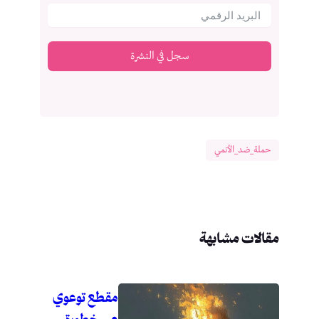
سجل في النشرة
حملة_ضد_الأنمي
مقالات مشابهة
مقطع توعوي