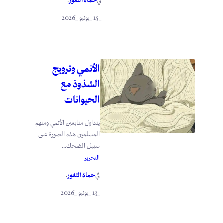
حماة الثغور
في
.
_15 _يونيو _2026
الأنمي وترويج
الشذوذ مع
الحيوانات
يتداول متابعين الأنمي ومنهم
المسلمين هذه الصورة على
سبيل الضحك...
التحرير
حماة الثغور
في
.
_13 _يونيو _2026