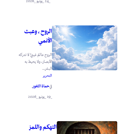
_24 _يونيو _2026
الروح ، وعبث
الأنمي
الروح عالمٌ غيبيٌّ لا تدركه
الأبصار، ولا يحيط به
البشر...
التحرير
حماة الثغور
في
.
_19 _يونيو _2026
التهكم واللمز