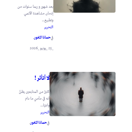
بعد شهور و ربما سنوات من
إدمان مشاهدة الأنمي
وتطبيع...
التحرير
حماة الثغور
في
.
_25 _يونيو _2026
لا أتأثر !
كثيرٌ من المتابعين يظنُّ
أنه في مأمنٍ ما دام
واعيًا...
التحرير
حماة الثغور
في
.