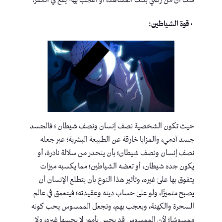
شك أن من رضي بتلك المشاهد، أو أُعجب بها- يقع في الكفر!
• قوة الشياطين:
حيث تكون الشخصية نصف إنسان ونصف شيطان ؛ فالجسد
جسد آدمي، والمزايا خارقة عن الطبيعة البشرية؛ عبر جعله
نصف إنسان ونصف شيطان؛ بأن ينحدر من سلالة نادرة، أو
يكون جده شيطان، أو تعضه الشياطين؛ مما يكسبه ميزات
يتفوق بها علىٰ غيره، وتأثير هذا النوع بأن يتطلع الإنسان أن
يصبح متميزًا، ولو علىٰ حساب دينه وعقيدته؛ فيتعمق في عالم
السحرة والكهنة، ويعجب بهم، وتجعل الممسوس يحب كونه
ممسوسًا؛ لأن الممسوس قد يحس بأمور لا يحسها غيره، ولا