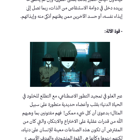
يريده دخل في دوامة الاستنقاص من الذات، ربما تصل إلىٰ
إيذاء نفسه، أو حسد الآخرين ممن يظنهم أذكىٰ منه وإيذائهم.
• قوة الآلة:
عبر الغلو في تمجيد التطور الاصطناعي، مع التطلع للخلود في
الحياة الدنيا؛ بقلب وأعضاء حديدية متطورة علىٰ سبيل
المثال؛ بدعوىٰ أن كل شيء ممكن! فهم مفتونين بما وهبهم
الله من قدرات عقلية علىٰ الاختراع والابتكار، والتي كان من
المفترض أن تكون هذه الصناعات معينة للإنسان علىٰ دنياه،
لكنهم زينوها وكأنها هي القوة المنشودة، والهدف الأسمىٰ؛