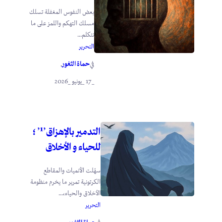
بعض النفوس المغفلة تسلك
مسلك التهكم واللمز على ما
نتكلم...
التحرير
حماة الثغور
في
.
_17 _يونيو _2026
التدمير بالإهزاق’¹’ ؛
للحياء و الأخلاق
سهّلت الأنميات والمقاطع
الكرتونية تمرير ما يخرم منظومة
الأخلاق والحياء،...
التحرير