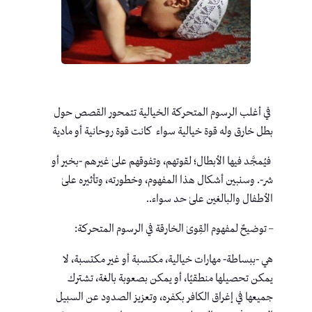
في أغلب الرسوم المتحركة الخيالية تتمحور القصص حول
بطل خارق وله قوة خيالية سواء كانت قوة روحانية أو مادية
فيُمجَّد فيها الأبطال؛ لقوتهم، وتفوقهم علىٰ غيرهم -بخير أو
شر-. وسنبين أشكال هذا المفهوم، وخطورته، وتأثيره علىٰ
الأطفال والبالغين علىٰ حد سواء..
– توضيحٌ لمفهوم القِوىٰ الخارقة في الرسوم المتحركة:
هي -ببساطة- مهارات خيالية، مكتسبة أو غير مكتسبة، لا
يمكن تحصيلها منطقيًا، أو يمكن بصعوبة بالغة، تشترك
جميعها في إغراق الكافر بكفره، وتعزيز الصدود عن السبيل