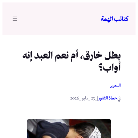
تخطى
إلى
كتائب الهمة
المحتوى
بطل خارق، أم نعم العبد إنه
أواب؟
التحرير
في
|
حماة الثغور
_23 _مايو _2026