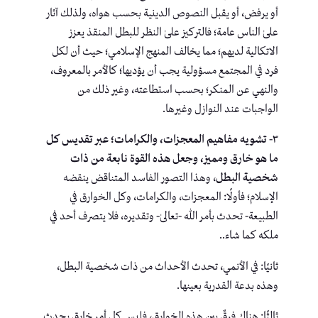
أو يرفض، أو يقبل النصوص الدينية بحسب هواه، ولذلك آثار
علىٰ الناس عامة؛ فالتركيز علىٰ النظر للبطل المنقذ يعزز
الاتكالية لديهم؛ مما يخالف المنهج الإسلامي؛ حيث أن لكل
فرد في المجتمع مسؤولية يجب أن يؤديها؛ كالأمر بالمعروف،
والنهي عن المنكر؛ بحسب استطاعته، وغير ذلك من
الواجبات عند النوازل وغيرها.
٣-
تشويه مفاهيم المعجزات، والكرامات؛ عبر تقديس كل
ما هو خارق ومميز، وجعل هذه القوة نابعة من ذات
شخصية البطل
، وهذا التصور الفاسد المتناقض ينقضه
الإسلام؛ فأولًا: المعجزات، والكرامات، وكل الخوارق في
الطبيعة- تحدث بأمر الله -تعالىٰ- وتقديره، فلا يتصرف أحد في
ملكه كما شاء..
ثانيًا: في الأنمي، تحدث الأحداث من ذات شخصية البطل،
وهذه بدعة القدرية بعينها.
ثالثًا: هناك فرقٌ بين هذه الخوارق، فليس كل أمر خارق يحدث