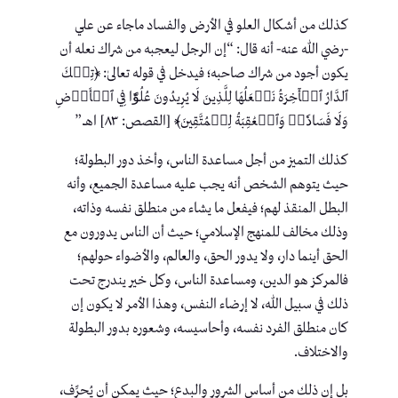
كذلك من أشكال العلو في الأرض والفساد ماجاء عن علي
-رضي الله عنه- أنه قال: “إن الرجل ليعجبه من شراك نعله أن
يكون أجود من شراك صاحبه؛ فيدخل في قوله تعالىٰ: ﴿تِلۡكَ
ٱلدَّارُ ٱلۡأٓخِرَةُ نَجۡعَلُهَا لِلَّذِينَ لَا يُرِيدُونَ عُلُوّٗا فِي ٱلۡأَرۡضِ
وَلَا فَسَادٗاۚ وَٱلۡعَٰقِبَةُ لِلۡمُتَّقِينَ﴾ [القصص: ٨٣] اهـ.”
كذلك التميز من أجل مساعدة الناس، وأخذ دور البطولة؛
حيث يتوهم الشخص أنه يجب عليه مساعدة الجميع، وأنه
البطل المنقذ لهم؛ فيفعل ما يشاء من منطلق نفسه وذاته،
وذلك مخالف للمنهج الإسلامي؛ حيث أن الناس يدورون مع
الحق أينما دار، ولا يدور الحق، والعالم، والأضواء حولهم؛
فالمركز هو الدين، ومساعدة الناس، وكل خير يندرج تحت
ذلك في سبيل الله، لا إرضاء النفس، وهذا الأمر لا يكون إن
كان منطلق الفرد نفسه، وأحاسيسه، وشعوره بدور البطولة
والاختلاف.
بل إن ذلك من أساس الشرور والبدع؛ حيث يمكن أن يُحرِّف،