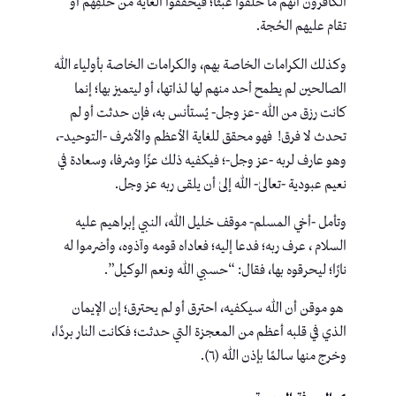
الكافرون أنهم ما خُلقوا عبثًا؛ فيحققوا الغاية من خلقِهم أو
تقام عليهم الحُجة.
وكذلك الكرامات الخاصة بهم، والكرامات الخاصة بأولياء الله
الصالحين لم يطمح أحد منهم لها لذاتها، أو ليتميز بها؛ إنما
كانت رزق من الله -عز وجل- يُستأنس به، فإن حدثت أو لم
تحدث لا فرق! فهو محقق للغاية الأعظم والأشرف -التوحيد-،
وهو عارف لربه -عز وجل-؛ فيكفيه ذلك عزًا وشرفا، وسعادة في
نعيم عبودية -تعالىٰ- الله إلىٰ أن يلقى ربه عز وجل.
وتأمل -أخي المسلم- موقف خليل الله، النبي إبراهيم عليه
السلام ، عرف ربه؛ فدعا إليه؛ فعاداه قومه وآذوه، وأضرموا له
نارًا؛ ليحرقوه بها، فقال: “حسبي الله ونعم الوكيل”.
هو موقن أن الله سيكفيه، احترق أو لم يحترق؛ إن الإيمان
الذي في قلبه أعظم من المعجزة التي حدثت؛ فكانت النار بردًا،
وخرج منها سالمًا بإذن الله (٦).