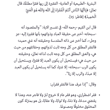
البشرية -الطبيعية أو العادية- الفقيرة إلىٰ ربها فقرًا مطلقًا، قال
تعالىٰ: ﴿يَاأَيُّهَا النَّاسُ أَنْتُمُ الْفُقَرَاءُ إِلَى اللَّهِ وَاللَّهُ هُوَ الْغَنِيُّ
الْحَمِيدُ﴾ [فاطر: 15].
قال ابن القيم -رحمه الله- في تفسير الاية: ”والمقصود أنه
-سبحانه- أخبر عن حقيقة العباد وذواتهم؛ بأنها فقيرة إليه -عز
وجل-، كما أخبر عن ذاته المقدسة وحقيقته أنه غني حميد؛
فالفقر المطلق من كل وجه ثابت لذواتهم، وحقائقهم من حيث
هي، والغنىٰ المطلق من كل وجه ثابت لذاته تعالىٰ، وحقيقته
من حيث هي؛ فيستحيل أن يكون العبد إلا فقيرًا، ويستحيل أن
يكون الرب -سبحانه- إلا غنيًا، كما أنه يستحيل أن يكون العبد
إلا عبدًا، والرب إلا ربًا”.
وقال: ”إذا عرف هذا فالفقر فقران:
فقر اضطراري، وهو فقر عام لا خروج لبَرّ ولا فاجر عنه، وهذا لا
يقتضي مدحًا، ولا ذمًا، ولا ثوابًا، ولا عقابًا، بل هو بمنزلة كون
المخلوق مخلوقًا ومصنوعًا.