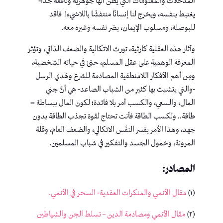
المدخلات والمعلومات التي يظن أنها جوهرية ونافعة جدًا-
يغتبط بنفسه، ويخرج لنا إنسانًا منتفشًا باللاشيء! فاقد
للبوصلة، ومسلوب الإيمان، يضر نفسه وغيره معه.
وآثار هذه العقلية كارثية، تورث الاتكالية والضعف الذاتي، وتؤثر
المعرفة الوهمية علىٰ عقل المسلم، حتىٰ في حياته الشخصية،
ومِن أهم الأفكار اللامنطقية المصادمة للشرع وهَدي الرسل
-والتي يتشبث بها كثير من الشباب الصاعد- هي أنَّ جني
المال، والسعي، والكسب أمر بلا فائدة؛ لكون المال ببساطة =
طاقة.. ولكسب الطاقة فأنت تحتاج لقوة تجذب الطاقة بدون
جهد، وهذا الأمر يفسر النفَس الاتكالي، والضعف العام، وقلة
المرونة، وخمول الجسد والتفكير في شباب المسلمين.
المصادر:
(١)
مقال الأنمي والمنكرات العقدية- السحر في الأنمي.
(٢)
مقال الأنمي ومصادمة الدين – تسلط الجن والشياطين