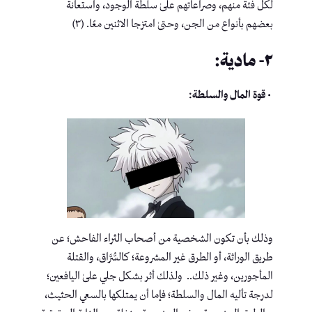
لكل فئة منهم، وصراعاتهم علىٰ سلطة الوجود، واستعانة
بعضهم بأنواع من الجن، وحتىٰ امتزجا الاثنين معًا. (٣)
٢- مادية:
• قوة المال والسلطة:
وذلك بأن تكون الشخصية من أصحاب الثراء الفاحش؛ عن
طريق الوراثة، أو الطرق غير المشروعة؛ كالسُّرَّاق، والقتلة
المأجورين، وغير ذلك.. ولذلك أثر بشكل جلي علىٰ اليافعين؛
لدرجة تأليه المال والسلطة؛ فإما أن يمتلكها بالسعي الحثيث،