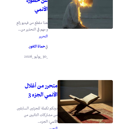
عن خطورة
الأنمي
هذا مقطع من فيديو رائع
و مهم في التحذير من...
التحرير
حماة الثغور
في
.
_30 _يوليو _2026
متحرر من أغلال
الأنمي الجزء 3
دونكم تكملة للجزئين السابقين
من مشاركات التائبين من
الأنمي: الجزء...
التحرير