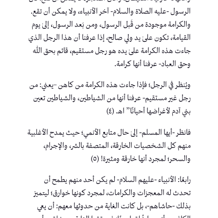
الرسول -عليه الصلاة والسلام- آخر الأنبياء، ولا يمكن أن تقع.
والكرامة موجودة من قَبل الرسول، ومن بَعد الرسول، إلىٰ يوم
القيامة، تكون علىٰ يد ولي صالح، إذا عرفنا أن هذا الرجل الذي
جاءت هذه الكرامة علىٰ يده هو رجل مستقيم، قائم بحق الله
وحق العباد- عرفنا أنها كرامة.
ويُنظر في الرجل؛ فإذا جاءت هذه الكرامة من كاهن –يعني: من
رجل غير مستقيم- عرفنا أنها من الشياطين، والشياطين تعين
بني آدم لأغراضها أحيانًا” اهـ. (٤)
فانظر -أيها المسلم- إلىٰ حال متابع الأنمي؛ حيث يمدح الأغلبية
منهم كل الشخصيات الخارقة، المتصفة بالشر، والإجرام،
والسحر؛ لمجرد أنها خارقة ومثيرة! (٥)
رابعًا: الأنبياء -عليهم السلام- لم يكن أحد منهم يطمح أن
تحدث له المعجزات والكرامات، لمجرد كونها خوارق؛ ليتميز
بذلك -حاشاهم-، بل كانت الغاية من حدوثها معهم: أن يعي