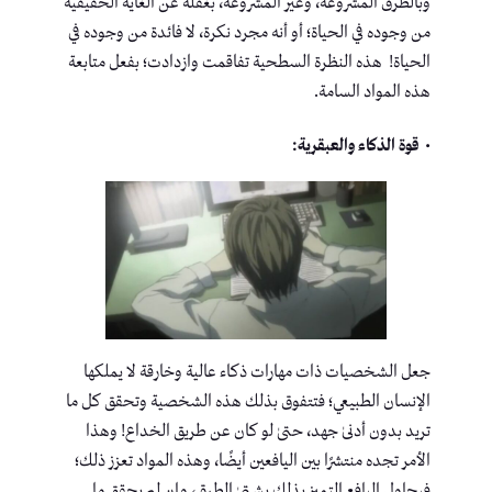
وبالطرق المشروعة، وغير المشروعة، بغفلة عن الغاية الحقيقية
من وجوده في الحياة؛ أو أنه مجرد نكرة، لا فائدة من وجوده في
الحياة! هذه النظرة السطحية تفاقمت وازدادت؛ بفعل متابعة
هذه المواد السامة.
• قوة الذكاء والعبقرية:
جعل الشخصيات ذات مهارات ذكاء عالية وخارقة لا يملكها
الإنسان الطبيعي؛ فتتفوق بذلك هذه الشخصية وتحقق كل ما
تريد بدون أدنىٰ جهد، حتىٰ لو كان عن طريق الخداع! وهذا
الأمر تجده منتشرًا بين اليافعين أيضًا، وهذه المواد تعزز ذلك؛
فيحاول اليافع التميز بذلك بشتىٰ الطرق، وإن لم يحقق ما