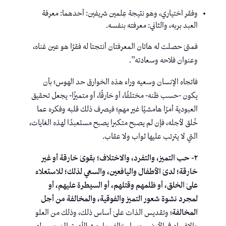
وفقر اختياري، وهو نتيجة عِلمين شريفين: أحدهما: معرفة
العبد بربه، والثاني: معرفته بنفسه.
فمتىٰ حصلت له هاتان المعرفتان أنتجتا له فقرًا هو عين غناه،
وعنوان فلاحه وسعادته”.
فاتجاه الإنسان وسعيه وراء هذه الخوارق حد الهوس؛ بأن
يكون -حسب ظنه- مختلفًا، أو خارقًا، أو متميزًا- يجعل تحقيق
العبودية أمرًا هامشيًا غير مهم؛ فيصرف ذلك قلبه وفكره عما
خُلق لأجله، فإن لم يصبح متكبرا يصبح مستعبدًا لهذه الغايات،
التي لا يترتب عليها ثواب ولا عقاب.
٢- حب التميز، والتفرد، والاختلاف؛ بقوىٰ خارقة أو غير
خارقة؛ لدىٰ الأطفال واليافعين، والسعي لذلك؛ للاستعلاء
علىٰ الخلق، أو ظلمهم وقتلهم، أو السيطرة عليهم، أو
لمجرد نشوة شعور التميز والفوقية، والمخالفة من أجل
المخالفة
؛ وتقديس الذات علىٰ أساس ذلك، وذلك من العلو