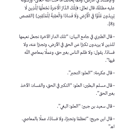
والإفساد في الأرض، ومما يخالف ما حث الله -تعالىٰ- ورسوله
عليه مطلقًا، قال تعالىٰ: ﴿تِلْكَ الدَّارُ الْآخِرَةُ نَجْعَلُهَا لِلَّذِينَ لَا
يُرِيدُونَ عُلُوًّا فِي الْأَرْضِ وَلَا فَسَادًا وَالْعَقِبَةُ لِلْمُتَّقِينَ} [القصص
83].
• قال الطبري في جامع البيان: “تلك الدار الآخرة نجعل نعيمها
للذين لا يريدون تكبرًا عن الحق في الأرض، وتجبرًا عنه، ولا
فسادًا. يقول: ولا ظلم الناس بغير حق، وعملًا بمعاصي الله
فيها”.
• قال عكرمة: “العلو: التجبر”.
• قال مسلم البطين: العلو: “التكبر في الحق، والفساد: الأخذ
بغير الحق”.
• قال سعيد بن جبير: “العلو: البغي”.
• قال ابن جريج: “تعظمًا وتجبرًا، ولا فسادًا، عملًا بالمعاصي.
اهـ”