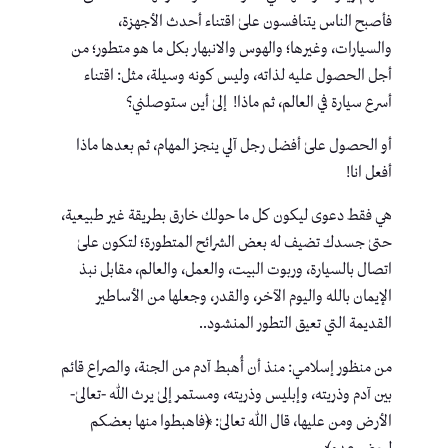
فأصبح الناس يتنافسون علىٰ اقتناء أحدث الأجهزة،
والسيارات، وغيرها؛ والهوس والانبهار بكل ما هو متطور؛ من
أجل الحصول عليه لذاته، وليس كونه وسيلة، مثل: اقتناء
أسرع سيارة في العالم، ثم ماذا! إلىٰ أين ستوصلني؟
أو الحصول علىٰ أفضل رجل آلي ينجز المهام، ثم بعدها ماذا
أفعل انا!
هي فقط دعوى ليكون كل ما حولك خارق بطريقة غير طبيعية،
حتىٰ جسدك تضيف له بعض الشرائح المتطورة؛ لتكون علىٰ
اتصال بالسيارة، وربوت البيت، والعمل، والعالم، مقابل نبذ
الإيمان بالله واليوم الآخر، والقدر، وجعلها من الأساطير
القديمة التي تعيق التطور المنشود..
من منظور إسلامي: منذ أن أُهبط آدم من الجنة، والصراع قائم
بين آدم وذريته، وإبليس وذريته، ومستمر إلىٰ يرث الله -تعالىٰ-
الأرض ومن عليها، قال الله تعالىٰ: ﴿فاهبطوا منها بعضكم