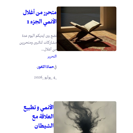
متحرر من أغلال
الأنمي الجزء 1
نضع بين ايديكم اليوم عدة
مشاركات لتائبين ومتحررين
من أغلال...
التحرير
حماة الثغور
في
.
_4 _يوليو _2026
الأنمي و تطبيع
العلاقة مع
الشيطان