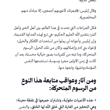
لبعض عدو﴾.
وقال إبليس: ﴿فبعزتك لأغوينهم أجمعين، إلا عبادك منهم
المخلصين﴾.
فكل الصراعات التي تحدث في هذا العالم، بين أهل الخير وأهل
الشر؛ بتقدير الله العليم الحكيم- هي تبع لهذه العداوة القديمة،
وإن إبليس وأعوانه لن يملوا من استحداث الأفكار والحيل؛
لإغواء بني آدم وإضلالهم، وكان من تلك الحيل: الرسوم
المتحركة، وما تبثه من كفريات؛ بصور خيالية محسنة، بعد أن
كانت في زمن الأولين مجرد وسوسة، تستشنعها النفس
المؤمنة،وتنفيها، وتتعوذ منها.
ومن آثار وعواقب متابعة هذا النوع
من الرسوم المتحركة:
١- هذه الأنميات مقولبة، وتشترك جميعها في نقطة معينة؛
وهي التحقير من الغاية التي خَلق الله لها الخَلق،
والنفس