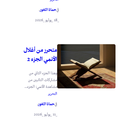
حماة الثغور
في
.
_18 _يوليو _2026
متحرر من أغلال
الأنمي الجزء 2
وهذا الجزء الثاني من
مشاركات التائبين من
مشاهدة الأنمي: الجزء...
التحرير
حماة الثغور
في
.
_11 _يوليو _2026