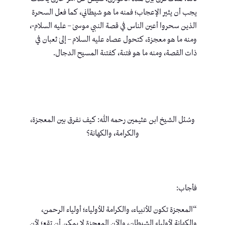
يجب أن يثير الإعجاب؛ فمنه ما هو شيطاني، كما فعل السحرة
الذين سحروا أعين الناس في قصة النبي موسىٰ – عليه السلام-،
ومنه ما هو معجزة، كتحول عصاه عليه السلام – إلىٰ ثعبان في
ذات القصة، ومنه ما هو فتنة، كفتنة المسيح الدجال.
وسُئل الشيخ ابن عثيمين رحمه الله: كيف نفرق بين المعجزة،
والكرامة، والكهانة؟
فأجاب:
“المعجزة تكون للأنبياء، والكرامة للأولياء؛ أولياء الرحمن،
والكهانة لأولياء الشيطان، والآن المعجزة لا يمكن أن تقع؛ لأن