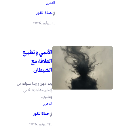
التحرير
حماة الثغور
في
.
_4 _يوليو _2026
الأنمي و تطبيع
العلاقة مع
الشيطان
بعد شهور و ربما سنوات من
إدمان مشاهدة الأنمي
وتطبيع...
التحرير
حماة الثغور
في
.
_25 _يونيو _2026