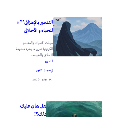
التدمير بالإهزاق’¹’ ؛
للحياء و الأخلاق
سهّلت الأنميات والمقاطع
الكرتونية تمرير ما يخرم منظومة
الأخلاق والحياء،...
التحرير
حماة الثغور
في
.
_15 _يونيو _2026
هل هان عليك
ذلك؟!