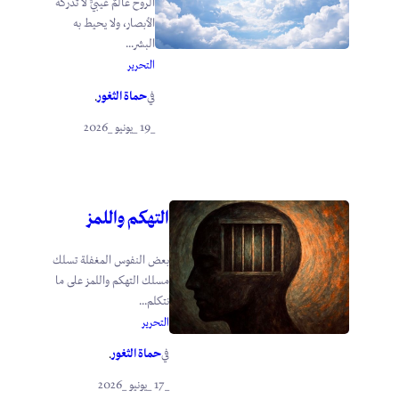
الروح عالمٌ غيبيٌّ لا تدركه
الأبصار، ولا يحيط به
البشر...
التحرير
حماة الثغور
في
.
_19 _يونيو _2026
التهكم واللمز
بعض النفوس المغفلة تسلك
مسلك التهكم واللمز على ما
نتكلم...
التحرير
حماة الثغور
في
.
_17 _يونيو _2026