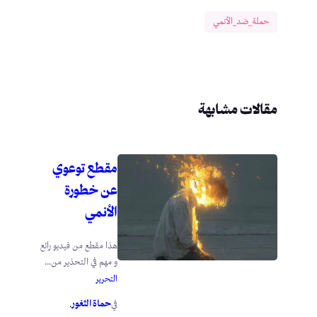
حملة_ضد_الأنمي
مقالات مشابهة
مقطع توعوي
عن خطورة
الأنمي
هذا مقطع من فيديو رائع
و مهم في التحذير من...
التحرير
حماة الثغور
في
.