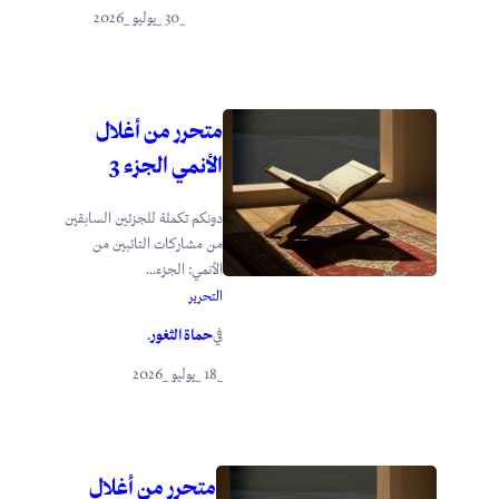
_30 _يوليو _2026
متحرر من أغلال
الأنمي الجزء 3
دونكم تكملة للجزئين السابقين
من مشاركات التائبين من
الأنمي: الجزء...
التحرير
حماة الثغور
في
.
_18 _يوليو _2026
متحرر من أغلال