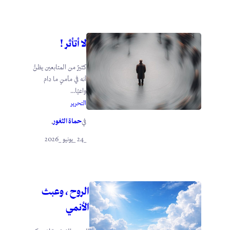
لا أتأثر !
كثيرٌ من المتابعين يظنُّ
أنه في مأمنٍ ما دام
واعيًا...
التحرير
حماة الثغور
في
.
_24 _يونيو _2026
الروح ، وعبث
الأنمي