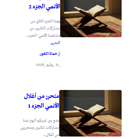
الأنمي الجزء 2
وهذا الجزء الثاني من
مشاركات التائبين من
مشاهدة الأنمي: الجزء...
التحرير
حماة الثغور
في
.
_11 _يوليو _2026
متحرر من أغلال
الأنمي الجزء 1
نضع بين ايديكم اليوم عدة
مشاركات لتائبين ومتحررين
من أغلال...