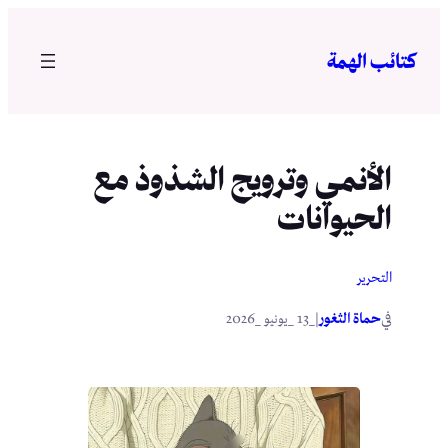
تخطى
إلى
كتائب الهمة
المحتوى
الأنمي وترويج الشذوذ مع
الحيوانات
التحرير
في
|
حماة الثغور
_13 _يونيو _2026