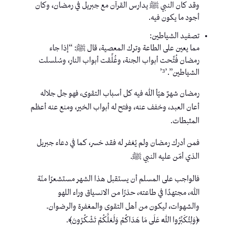
وقد كان النبي ﷺ يدارس القرآن مع جبريل في رمضان، وكان
أجود ما يكون فيه.
تصفيد الشياطين:
مما يعين على الطاعة وترك المعصية، قال ﷺ: “إذا جاء
رمضان فُتِّحت أبواب الجنة، وغُلِّقت أبواب النار، وسُلسلت
الشياطين”.’³’
رمضان شهرٌ هيّأ الله فيه كل أسباب التقوى، فهو جل جلاله
أعان العبد، وخفف عنه، وفتح له أبواب الخير، ومنع عنه أعظم
المثبطات.
فمن أدرك رمضان ولم يُغفر له فقد خسر، كما في دعاء جبريل
الذي أمّن عليه النبي ﷺ.
فالواجب على المسلم أن يستقبل هذا الشهر مستشعرًا منّة
الله، مجتهدًا في طاعته، حذرًا من الانسياق وراء اللهو
والشهوات، ليكون من أهل التقوى والمغفرة والرضوان.
﴿وَلِتُكَبِّرُوا اللَّهَ عَلَى مَا هَدَاكُمْ وَلَعَلَّكُمْ تَشْكُرُونَ﴾.