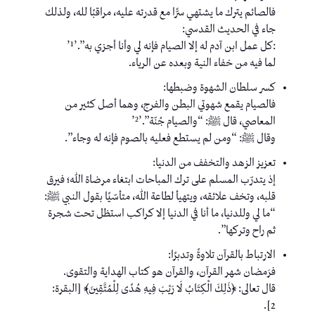
فالصائم يترك ما يشتهي سرًّا مع قدرته عليه، مراقبًا لله، ولذلك
جاء في الحديث القدسي:
:كل عمل ابن آدم له إلا الصيام فإنه لي وأنا أجزي به”.’¹’
لما فيه من خفاء النية وبعده عن الرياء.
كسر سلطان الشهوة وضبطها:
فالصيام يقمع شهوتي البطن والفرج، وهما أصل كثير من
المعاصي، قال ﷺ: “والصيام جُنّة”.’²’
وقال ﷺ: “ومن لم يستطع فعليه بالصوم فإنه له وجاء”.
تعزيز الزهد والتخفف من الدنيا:
إذ يتدرّب المسلم على ترك المباحات ابتغاء مرضاة الله؛ فيرق
قلبه، وتخف علائقه، ويتهيأ لطاعة الله، متأسّيًا بقول النبي ﷺ:
“ما لي وللدنيا، ما أنا في الدنيا إلا كراكب استظل تحت شجرة
ثم راح وتركها”.
الارتباط بالقرآن تلاوةً وتدبرًا:
فرَمضان شهر القرآن، والقرآن هو كتاب الهداية والتقوى.
قال تعالى: ﴿ذَلِكَ الْكِتَابُ لَا رَيْبَ فِيهِ هُدًى لِلْمُتَّقِينَ﴾ [البقرة:
2].