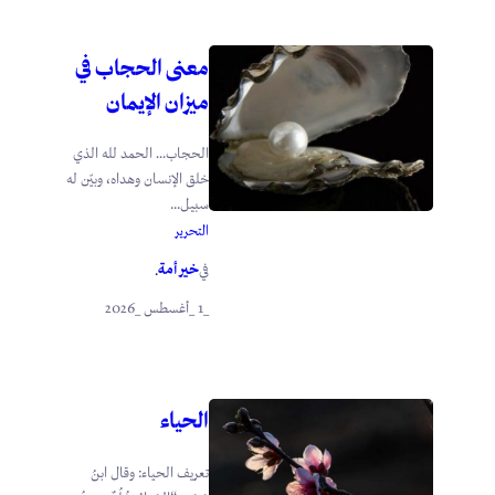
معنى الحجاب في
ميزان الإيمان
الحجاب… الحمد لله الذي
خلق الإنسان وهداه، وبيّن له
سبيل...
التحرير
خير أمة
في
.
_1 _أغسطس _2026
الحياء
تعريف الحياء: وقال ابنُ