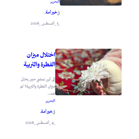
التحرير
خير أمة
في
.
_5 _أغسطس _2026
اختلال ميزان
الفطرة والتربية
إلى أين نمضي حين يختل
ميزان الفطرة والتربية؟ لم
تعد...
التحرير
خير أمة
في
.
_4 _أغسطس _2026