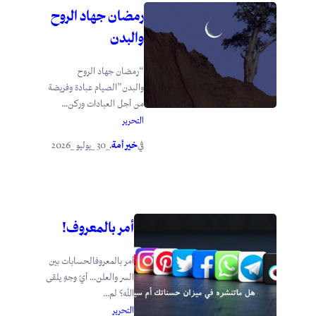
رمضان جهاد الروح
والبدن
“رمضان جهاد الروح
والبدن”الصيام عبادة وفريضة
من أجل العبادات وركن...
التحرير
خير أمة
_30 _يوليو _2026
في
.
أمر بالمعروف!
أمر بالمعروفالحسابات بين
السر والعلن… أيّ وجهٍ يلقى
الله؟ لم...
التحرير