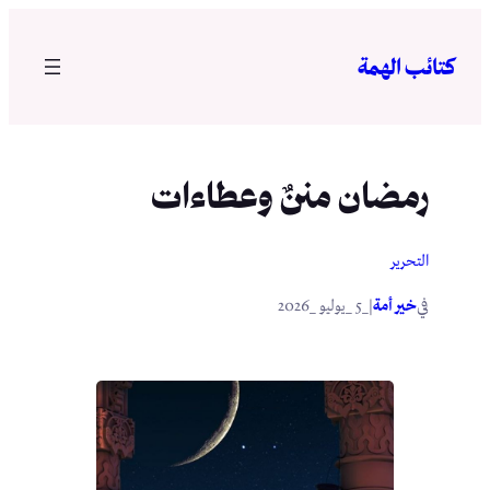
تخطى
إلى
كتائب الهمة
المحتوى
رمضان مننٌ وعطاءات
التحرير
في
|
خير أمة
_5 _يوليو _2026