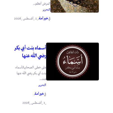
المرض أعظم...
التحرير
خير أمة
_2 _أغسطس _2026
في
.
أسماء بنت أبي بكر
رضي الله عنها
على خطى الصحابياتأسماء
بنت أبي بكر رضي الله عنها
عند...
التحرير
خير أمة
في
.
_1 _أغسطس _2026