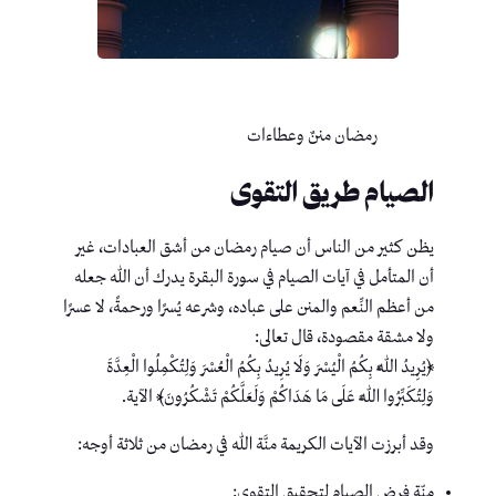
رمضان مننٌ وعطاءات
الصيام طريق التقوى
يظن كثير من الناس أن صيام رمضان من أشق العبادات، غير
أن المتأمل في آيات الصيام في سورة البقرة يدرك أن الله جعله
من أعظم النِّعم والمنن على عباده، وشرعه يُسرًا ورحمةً، لا عسرًا
ولا مشقة مقصودة، قال تعالى:
﴿يُرِيدُ اللَّهُ بِكُمُ الْيُسْرَ وَلَا يُرِيدُ بِكُمُ الْعُسْرَ وَلِتُكْمِلُوا الْعِدَّةَ
وَلِتُكَبِّرُوا اللَّهَ عَلَى مَا هَدَاكُمْ وَلَعَلَّكُمْ تَشْكُرُونَ﴾ الآية.
وقد أبرزت الآيات الكريمة منَّة الله في رمضان من ثلاثة أوجه:
منّة فرض الصيام لتحقيق التقوى: