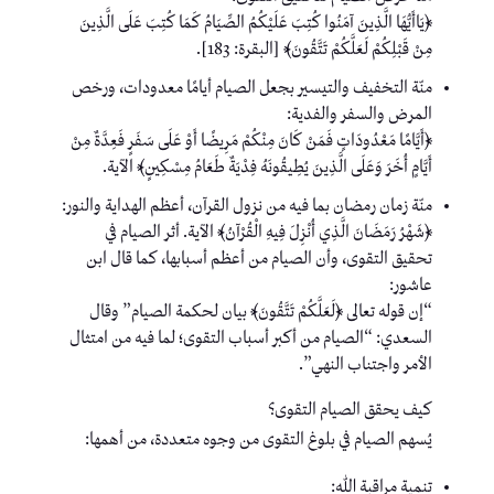
﴿يَاأَيُّهَا الَّذِينَ آمَنُوا كُتِبَ عَلَيْكُمُ الصِّيَامُ كَمَا كُتِبَ عَلَى الَّذِينَ
مِنْ قَبْلِكُمْ لَعَلَّكُمْ تَتَّقُونَ﴾ [البقرة: 183].
منّة التخفيف والتيسير بجعل الصيام أيامًا معدودات، ورخص
المرض والسفر والفدية:
﴿أَيَّامًا مَعْدُودَاتٍ فَمَنْ كَانَ مِنْكُمْ مَرِيضًا أَوْ عَلَى سَفَرٍ فَعِدَّةٌ مِنْ
أَيَّامٍ أُخَرَ وَعَلَى الَّذِينَ يُطِيقُونَهُ فِدْيَةٌ طَعَامُ مِسْكِينٍ﴾ الآية.
منّة زمان رمضان بما فيه من نزول القرآن، أعظم الهداية والنور:
﴿شَهْرُ رَمَضَانَ الَّذِي أُنْزِلَ فِيهِ الْقُرْآنُ﴾ الآية. أثر الصيام في
تحقيق التقوى، وأن الصيام من أعظم أسبابها، كما قال ابن
عاشور:
“إن قوله تعالى ﴿لَعَلَّكُمْ تَتَّقُونَ﴾ بيان لحكمة الصيام” وقال
السعدي: “الصيام من أكبر أسباب التقوى؛ لما فيه من امتثال
الأمر واجتناب النهي”.
كيف يحقق الصيام التقوى؟
يُسهم الصيام في بلوغ التقوى من وجوه متعددة، من أهمها:
تنمية مراقبة الله: