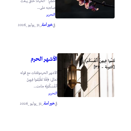
حَجَرٍ: “الحَياءُ: خُلُقٌ يبعَثُ
صاحِبَه على...
التحرير
خير أمة
_31 _يوليو _2026
في
.
الأشهر الحرم
الأشهر الحرموقفات مع قوله
تعالى: ﴿فَلَا تَظْلِمُوا فِيهِنَّ
أَنْفُسَكُمْ﴾ جاءت...
التحرير
خير أمة
_31 _يوليو _2026
في
.