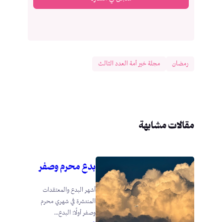
رمضان
مجلة خير أمة العدد الثالث
مقالات مشابهة
بدع محرم وصفر
أشهر البدع والمعتقدات
المنتشرة في شهري محرم
وصفر أولًا: البدع...