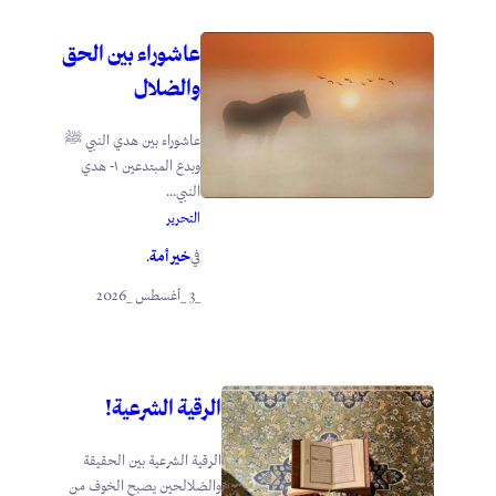
عاشوراء بين الحق
والضلال
عاشوراء بين هدي النبي ﷺ
وبدع المبتدعين ١- هدي
النبي...
التحرير
خير أمة
في
.
_3 _أغسطس _2026
الرقية الشرعية!
الرقية الشرعية بين الحقيقة
والضلالحين يصبح الخوف من