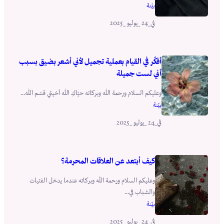
بيّنة
_24 _يوليو _2025
في
أفكّر في القيام بعملية تجميل لأني أشعر بضيق بسبب
أني لست جميلة
وعليكم السلام ورحمة الله وبركاته حيّاكِ الله أخيتي قسّم الله...
بيّنة
_24 _يوليو _2025
في
كيف أبتعد عن العلاقات المحرمة؟
وعليكم السلام ورحمة الله وبركاته عندما يدخل الفتيات
والشباب في...
بيّنة
_24 _يوليو _2025
في