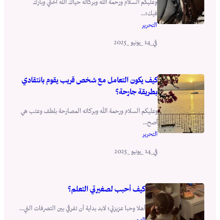
وعليكم السلام ورحمة الله وبركاته حياك الله أختي وبارك
فيك؛...
التحرير
_14 _يونيو _2025
في
كيف يكون التعامل مع شخص قريب يقوم بانتقادي
بطريقة جارحة؟
وعليكم السلام ورحمة الله وبركاته المصارحة بلطف وعتب هي
أصح...
التحرير
_14 _يونيو _2025
في
كيف أحبب لصغيرتي التعلم؟
أهلا وحبا عزيزتي؛ لابد بداية أن تفرقي بين التصرفات التي...
التحرير