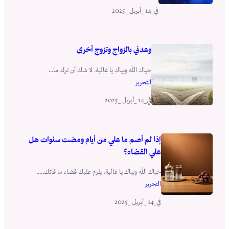
_14 _أبريل _2025
في
وعدني بالزواج وتزوج أخرى
حياك الله وبياك يا غالية. لا شك أن ترك ما...
التحرير
_14 _أبريل _2025
في
إذا لم أصم ما علي من أيام ومضت سنوات هل
علي القضاء؟
حياك الله وبياك يا غالية، يلزم عليك قضاء ما فاتك.....
التحرير
_14 _أبريل _2025
في