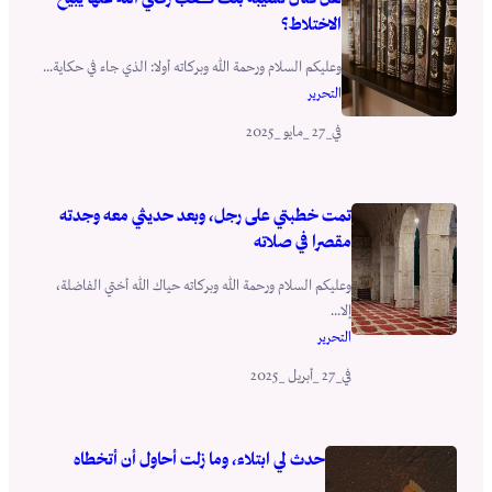
الاختلاط؟
وعليكم السلام ورحمة الله وبركاته أولا: الذي جاء في حكاية...
التحرير
_27 _مايو _2025
في
تمت خطبتي على رجل، وبعد حديثي معه وجدته
مقصرا في صلاته
وعليكم السلام ورحمة الله وبركاته حياك الله أختي الفاضلة،
إلا...
التحرير
_27 _أبريل _2025
في
حدث لي ابتلاء، وما زلت أحاول أن أتخطاه