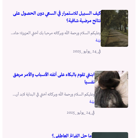
كيف السبيل للاستمرار في السعي دون الحصول على
نتائج مرضية شافية؟
وعليكم السلام ورحمة الله وبركاته مرحبا بك أختي العزيزة؛ جاء...
بيّنة
_24 _يوليو _2025
في
ابنتي تقوم بالبكاء على أتفه الأسباب والأمر مرهق
نفسيا
وعليكم السلام ورحمة الله وبركاته أختي في البداية لابد أن...
بيّنة
_24 _يوليو _2025
في
ما حل الفراغ العاطفي؟