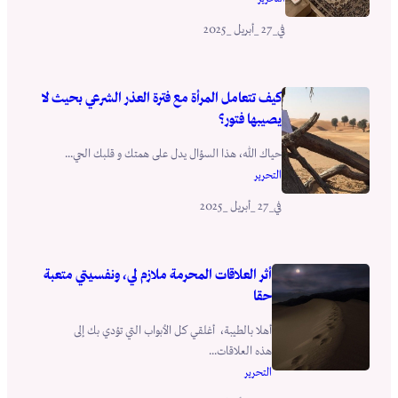
_27 _أبريل _2025
في
كيف تتعامل المرأة مع فترة العذر الشرعي بحيث لا
يصيبها فتور؟
حياك الله، هذا السؤال يدل على همتك و قلبك الحي...
التحرير
_27 _أبريل _2025
في
أثر العلاقات المحرمة ملازم لي، ونفسيتي متعبة
حقا
أهلا بالطيبة، أغلقي كل الأبواب التي تؤدي بك إلى
هذه العلاقات...
التحرير