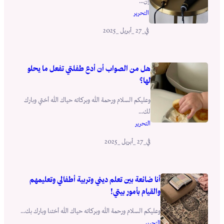
إن...
التحرير
_27 _أبريل _2025
في
هل من الصواب أن أدع طفلتي تفعل ما يحلو
لها؟
وعليكم السلام ورحمة الله وبركاته حياك الله أختي وبارك
لك...
التحرير
_27 _أبريل _2025
في
أنا ضائعة بين تعلم ديني وتربية أطفالي وتعليمهم
والقيام بأمور بيتي!
وعليكم السلام ورحمة الله وبركاته حياك الله أختنا وبارك بك...
التحرير