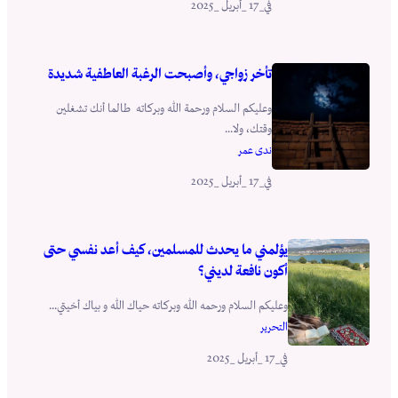
_17 _أبريل _2025
في
تأخر زواجي، وأصبحت الرغبة العاطفية شديدة
وعليكم السلام ورحمة الله وبركاته طالما أنك تشغلين
وقتك، ولا...
ندى عمر
_17 _أبريل _2025
في
يؤلمني ما يحدث للمسلمين، كيف أعد نفسي حتى
أكون نافعة لديني؟
وعليكم السلام ورحمه الله وبركاته حياك الله و بياك أخيتي...
التحرير
_17 _أبريل _2025
في