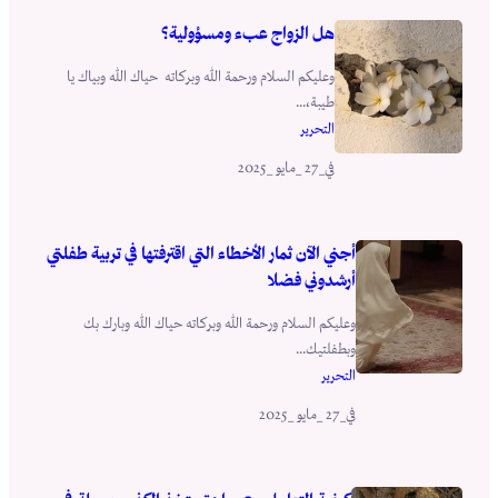
هل الزواج عبء ومسؤولية؟
وعليكم السلام ورحمة الله وبركاته حياك الله وبياك يا
طيبة،...
التحرير
_27 _مايو _2025
في
أجني الآن ثمار الأخطاء التي اقترفتها في تربية طفلتي
أرشدوني فضلا
وعليكم السلام ورحمة الله وبركاته حياك الله وبارك بك
وبطفلتيك...
التحرير
_27 _مايو _2025
في