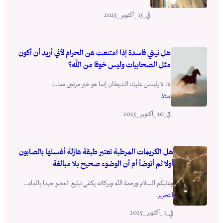
_15 _أكتوبر _2025
في
هل نيتي فاسدة إذا امتنعت عن الحرام لأني أريد أن أكون
مثل الصحابيات وليس خوفا من الله؟
لا، لا يلبسن عليك الشيطان إنما هو خير مرتجى مما...
ملاذ
_10 _أكتوبر _2025
في
هل الكريمات المرطبة تعتبر طبقة عازلة أغسلها بالصابون
أولا ثم أتوضأ أم أن الوضوء صحيح بلا مبالغة
وعليكم السلام ورحمة الله وبركاته يكفي تبليغ العضو جيدا بالماء...
التحرير
_1 _أكتوبر _2025
في