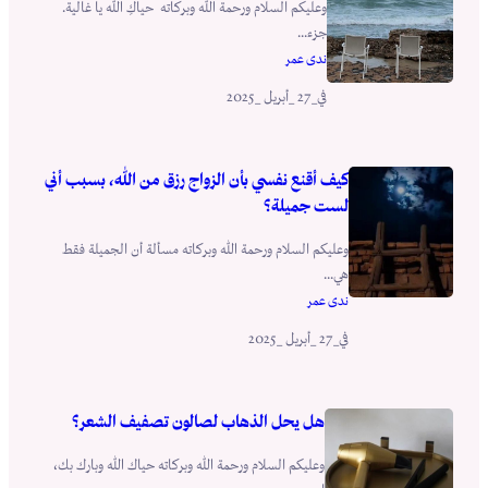
وعليكم السلام ورحمة الله وبركاته حياكِ الله يا غالية.
جزء...
ندى عمر
_27 _أبريل _2025
في
كيف أقنع نفسي بأن الزواج رزق من الله، بسبب أني
لست جميلة؟
وعليكم السلام ورحمة الله وبركاته مسألة أن الجميلة فقط
هي...
ندى عمر
_27 _أبريل _2025
في
هل يحل الذهاب لصالون تصفيف الشعر؟
وعليكم السلام ورحمة الله وبركاته حياك الله وبارك بك،