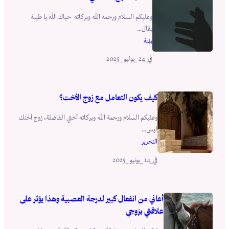
وعليكم السلام ورحمه الله وبركاته حياك الله يا طيبة
يقال...
بيّنة
_24 _يوليو _2025
في
كيف يكون التعامل مع زوج الأخت؟
وعليكم السلام ورحمة الله وبركاته أختي الفاضلة، زوج أختك
ليس...
التحرير
_14 _يونيو _2025
في
أعاني من انفعال كبير لدرجة العصبية وهذا يؤثر على
علاقتي بزوجي