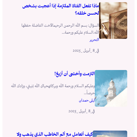
ماذا تفعل الفتاة الملتزمة إذا أعجبت بشخص
لحسن خلقه؟
السؤال: بسم الله الرحمن الرحيمالأخت الفاضلة حفظها
الله.السلام عليكم ورحمة...
التحرير
_8 _أبريل _2025
في
التزمت وأخشى أن أزيغ!
وعليكم السلام ورحمة الله وبركاتهحياكِ الله بُنيتي، وزادك الله
حرصاً...
ليلى حمدان
_8 _أبريل _2025
في
كيف أتعامل مع ألم الخاطب الذي يذهب ولا