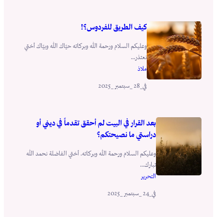
كيف الطريق للفردوس؟!
وعليكم السلام ورحمة الله وبركاته حيّاك الله وبيّاك أختي
نعتذر...
ملاذ
_28 _سبتمبر _2025
في
بعد القرار في البيت لم أحقق تقدماً في ديني أو
دراستي ما نصيحتكم؟
وعليكم السلام ورحمة الله وبركاته. أختي الفاضلة نحمد الله
تبارك...
التحرير
_24 _سبتمبر _2025
في