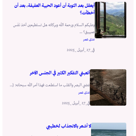
أيعقل بعد التوبة أن أعود الحيية العفيفة، بعد أن
أخطأت؟
وعليكم السلام ورحمة الله وبركاته هل تستطيعين أخذ نَفَس
عميييق؟ ...
ندى عمر
_27 _أبريل _2025
في
أتعبني التفكير الكثير في الجنس الآخر
غضي البصر والقلب ما استطعت فهذا أمر الله سبحانه: {...
ندى عمر
_27 _أبريل _2025
في
لا أشعر بالانجذاب لخطيبي