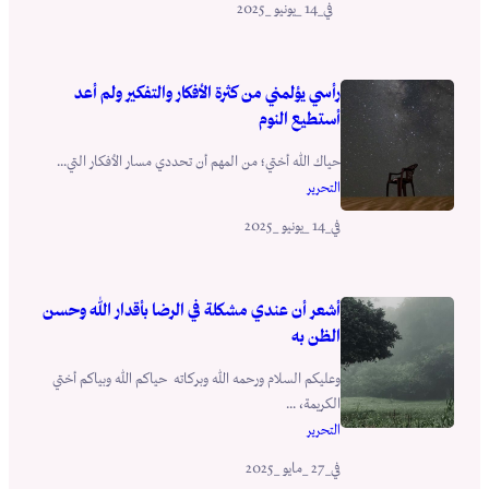
_14 _يونيو _2025
في
رأسي يؤلمني من كثرة الأفكار والتفكير ولم أعد
أستطيع النوم
حياك الله أختي؛ من المهم أن تحددي مسار الأفكار التي...
التحرير
_14 _يونيو _2025
في
أشعر أن عندي مشكلة في الرضا بأقدار الله وحسن
الظن به
وعليكم السلام ورحمه الله وبركاته حياكم الله وبياكم أختي
الكريمة، ...
التحرير
_27 _مايو _2025
في