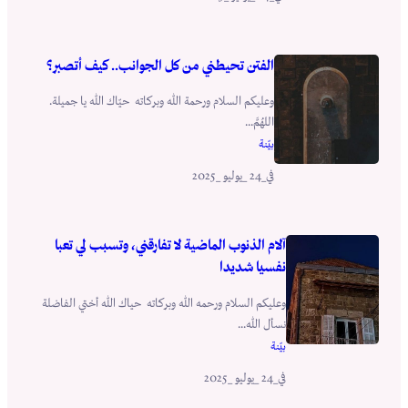
الفتن تحيطني من كل الجوانب.. كيف أتصبر؟
وعليكم السلام ورحمة الله وبركاته حيّاك الله يا جميلة.
اللهُمَّ...
بيّنة
_24 _يوليو _2025
في
آلام الذنوب الماضية لا تفارقني، وتسبب لي تعبا
نفسيا شديدا
وعليكم السلام ورحمه الله وبركاته حياك الله أختي الفاضلة
نسأل الله...
بيّنة
_24 _يوليو _2025
في