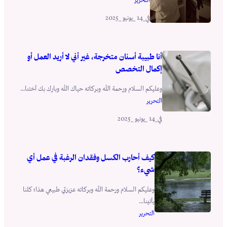
_14 _يونيو _2025
في
أنا طبيبة أسنان متخرجة، غير أني لا أريد العمل أو
إكمال التخصص
وعليكم السلام ورحمة الله وبركاته حياك الله وبارك بك أختنا...
التحرير
_14 _يونيو _2025
في
كيف أحارب الكسل وفقدان الرغبة في عمل أي
شيء؟
وعليكم السلام ورحمة الله وبركاته عزيزتي طبيعي هذا؛ كلنا
يأتينا...
التحرير