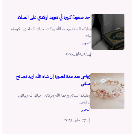
أجد صعوبة كبيرة في تعويد أولادي على الصلاة
وعليكم السلام ورحمه الله وبركاته حياك الله أختي الكريمة،
أولا:...
التحرير
_27 _مايو _2025
في
زواجي بعد مدة قصيرة إن شاء الله أريد نصائح
منكن
وعليكم السلام ورحمة الله وبركاته. حياكِ الله وبياكِ يا
غالية،...
التحرير
_27 _مايو _2025
في