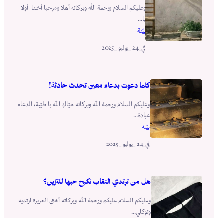
وعليكم السلام ورحمة الله وبركاته أهلا ومرحبا أختنا أولا
يا...
بيّنة
_24 _يوليو _2025
في
كلما دعوت بدعاء معين تحدث حادثة!
وعليكم السلام ورحمة الله وبركاته حيّاكِ الله يا طيّبة، الدعاء
عبادة...
بيّنة
_24 _يوليو _2025
في
هل من ترتدي النقاب تكبح حبها للتزين؟
وعليكم السلام عليكم ورحمة الله وبركاته أختي العزيزة ارتديه
وتوكلي...