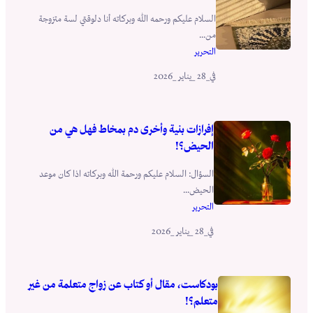
السلام عليكم ورحمه الله وبركاته أنا دلوقتي لسة متزوجة
من...
التحرير
_28 _يناير _2026
في
إفرازات بنية وأخرى دم بمخاط فهل هي من
الحيض؟!
السؤال: السلام عليكم ورحمة الله وبركاته اذا كان موعد
الحيض...
التحرير
_28 _يناير _2026
في
بودكاست، مقال أو كتاب عن زواج متعلمة من غير
متعلم؟!