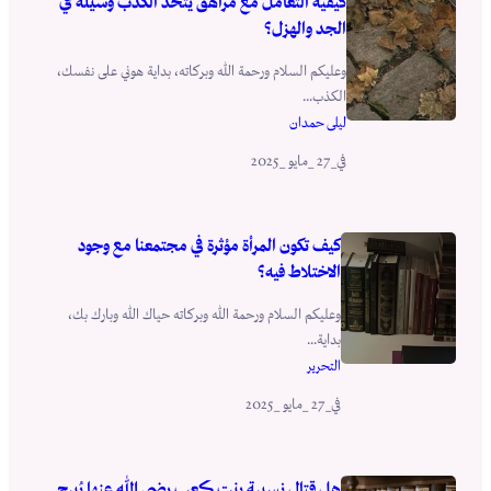
كيفية التعامل مع مراهق يتخذ الكذب وسيلة في
الجد والهزل؟
وعليكم السلام ورحمة الله وبركاته، بداية هوني على نفسك،
الكذب...
ليلى حمدان
_27 _مايو _2025
في
كيف تكون المرأة مؤثرة في مجتمعنا مع وجود
الاختلاط فيه؟
وعليكم السلام ورحمة الله وبركاته حياك الله وبارك بك،
بداية...
التحرير
_27 _مايو _2025
في
هل قتال نسيبة بنت ڪعب رضي اللهُ عنها يُبيح