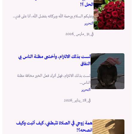
الحل ؟!
وعليكم السلام ورحمة الله وبركاته بفضل الله، أنا على قدرٍ...
التحرير
_31 _مارس _2026
في
لست بذلك الالتزام، وأخشى مظنة الناس بي
النفاق
لست بذلك الالتزام، فهل أترك فعل الخير مخافة مظنة
الناس...
التحرير
_28 _يناير _2026
في
همة زوجي في الصلاة تثبطني، كيف أثبت وكيف
انصحه؟!