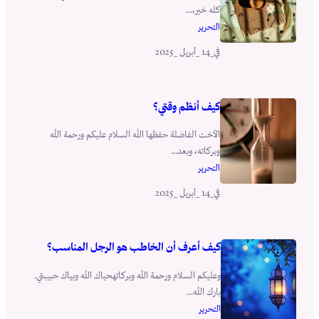
كله خير،...
التحرير
_14 _أبريل _2025
في
كيف أنظم وقتي؟
الأخت الفاضلة حفظها الله السلام عليكم ورحمة الله
وبركاته، وبعد...
التحرير
_14 _أبريل _2025
في
كيف أعرف أن الخاطب هو الرجل المناسب؟
وعليكم السلام ورحمة الله وبركاتهحياك الله وبياك حبيبتي.
بارك الله...
التحرير