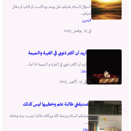
السؤال:السلام عليكم، هل يوجد بودكاست أو كتاب أو مقال
لديكم...
التحرير
_21 _نوفمبر _2025
في
أريد أن أكفر ذنوبي في الغيبة والنميمة
أريد أن أكفر ذنوبي في الغيبة و النميمة انا لما...
ملاذ
_15 _أكتوبر _2025
في
صديقتي طالبة علم وخطيبها ليس كذلك
وعليكم السلام ورحمة الله وبركاته طالما رضيت دينه وخلقه
،...
ملاذ