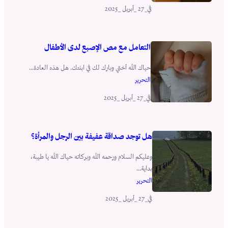
_27 _أبريل _2025
في
التعامل مع مص الإصبع لدى الأطفال
حياك الله أختي وبارك لك في ابنتك. هل هذه العادة...
التحرير
_27 _أبريل _2025
في
هل توجد صداقة عفيفة بين الرجل والمرأة؟
وعليكم السلام ورحمه الله وبركاته حياك الله يا طيبة،
بداية...
التحرير
_27 _أبريل _2025
في