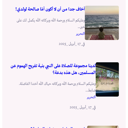
أخاف جدا من أن لا أكون أمّا صالحة لولدي!
وعليكم السلام ورحمة الله وبركاته الله يكمل لك على
خير...
التحرير
_17 _أبريل _2025
في
لدينا مجموعة للصلاة على النبي بنية تفريج الهموم عن
المسلمين، هل هذه بدعة؟
وعليكم السلام ورحمة الله وبركاته حياك الله أختنا الفاضلة.
ضابط...
التحرير
_17 _أبريل _2025
في