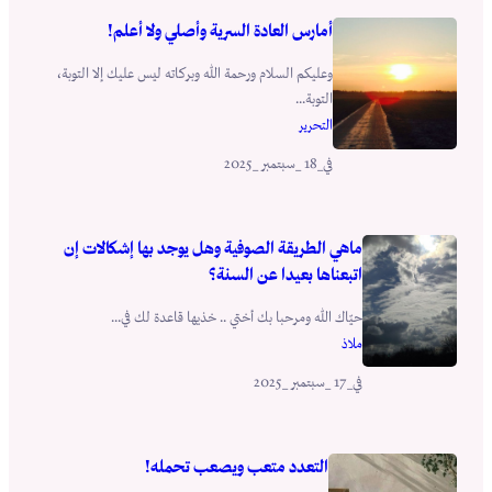
أمارس العادة السرية وأصلي ولا أعلم!
وعليكم السلام ورحمة الله وبركاته ليس عليك إلا التوبة،
التوبة...
التحرير
_18 _سبتمبر _2025
في
ماهي الطريقة الصوفية وهل يوجد بها إشكالات إن
اتبعناها بعيدا عن السنة؟
حيّاك الله ومرحبا بك أختي .. خذيها قاعدة لك في...
ملاذ
_17 _سبتمبر _2025
في
التعدد متعب ويصعب تحمله!