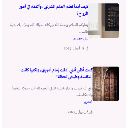
كيف أبدأ تعلم العلم الشرعي، وأتفقه في أمور
الزواج؟
وعليكم السلام ورحمة الله وبركاته، حياك الله وبارك بك.بداية
طلب...
ليلى حمدان
_8 _أبريل _2025
في
كنت أظن أنني أملك زمام أموري، ولكنها كانت
انتكاسة وطيش لحظة!
رفع الله قدرك، وزادك خشية بُنيتي.الحمدلله أنكِ مدركة للخطأ
والانتكاسة...
التحرير
_8 _أبريل _2025
في