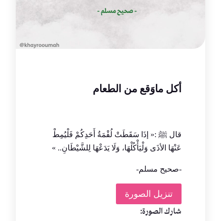
أكل ماوَقع من الطعام
قال ﷺ :« إذَا سَقَطَتْ لُقْمَةُ أَحَدِكُمْ فَلْيُمِطْ
عَنْهَا الأذَى وَلْيَأْكُلْهَا، وَلَا يَدَعْهَا لِلشَّيْطَانِ.. »
-صحيح مسلم-
تنزيل الصورة
شارك الصورة: