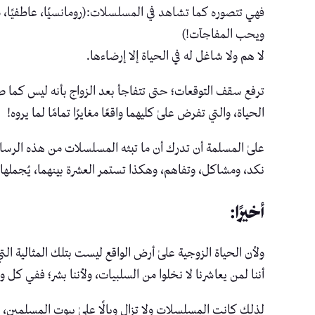
فهي تتصوره كما تشاهد في المسلسلات:(رومانسيًا، عاطفيًا، مهت
ويحب المفاجآت!)
لا هم ولا شاغل له في الحياة إلا إرضاءها.
ترفع سقف التوقعات؛ حتى تتفاجأ بعد الزواج بأنه ليس كما 
الحياة، والتي تفرض علىٰ كليهما واقعًا مغايرًا تمامًا لما يروه!
علىٰ المسلمة أن تدرك أن ما تبثه المسلسلات من هذه الرسائ
نكد، ومشاكل، وتفاهم، وهكذا تستمر العشرة بينهما، يُجملها ا
أخيرًا:
ولأن الحياة الزوجية علىٰ أرض الواقع ليست بتلك المثالية الت
أننا لمن يعاشرنا لا نخلوا من السلبيات، ولأننا بشر؛ ففي كل 
لذلك كانت المسلسلات ولا تزال وبالًا علىٰ بيوت المسلمين، ومن