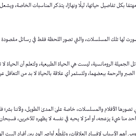
مًا بكل تفاصيل حياتها، ليلًا ونهارًا، يتذكر المناسبات الخاصة، ويشعل ا
صورت لها تلك المسلسلات، والتي تصور اللحظة فقط في رسائل مقصودة ومو
ل الجميلة الرومانسية، ليست هي الحياة الطبيعية، ولتعلم أن الحياة لا
لصبر والرحمة ببعضهما، ولتستمر أي علاقة بالحياة لا بد من التغافل عن ا
ي تصورها الأفلام والمسلسلات، خاصة علىٰ المدىٰ الطويل، ولأننا بشر؛ فلا
واحد منا شيءٌ يزعجه، أو أمرٌ لا يحبه في نفسه لا يظهره للآخرين، فسبحا
 أهم الأسباب لإفساد العلاقات، وتَقَطُّع أواصِر الود بين أفراد البيت ال