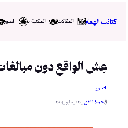
تخطى
إلى
كتائب الهمة
المقالات
المكتبة
الصور
المحتوى
عِش الواقع دون مبالغا
التحرير
في
|
حماة الثغور
_10 _مايو _2024