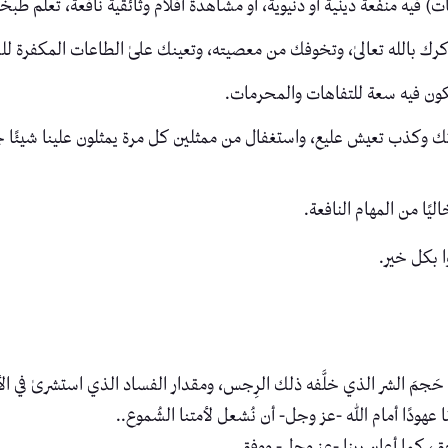
فيه منفعة دينية أو دنيوية، أو مشاهدة أفلام وثائقية نافعة، تعلم طبخ
رك بالله تعالىٰ، وتخوفك من معصيته، وتعينك علىٰ الطاعات المكفرة لل
 يكون فيه سعة للتفاهات والمحرمات.
ك وكذب تعيش عليع، واستغفال من ممثلين كل مرة يمثلون علينا شيئًا ج
ليًا من المهام النافعة.
ا بكل خير.
جمَ الشر الذي خلَّفه ذلك الرِجس، ومقدار الفساد الذي استشرىٰ في الأم
 عهودًا أمام الله -عز وجل- أن نُشعل لأمتنا الشُموع..
، كما أعان ربنا -عز وجل- ووفق.