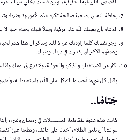
القصص التاريخية الحقيقية، أو بودكاست (خالي من المحرمات) 
إحاطة النفس بصحبة صالحة تكره هذه الأمور وتتجنبها، وتذك
الدعاء بأن يعينك الله علىٰ تركها، ويملأ قلبك بحبه؛ حتى لا
ازجر نفسك كلما راودتك عن ذالك، وتذكر أن هذا هدر لحيات
وهدفهم الأكبر أن يفتنوك في دينك ودنياك.
أكثر من الاستغفار، والذكر، والحوقلة، ولا تدع في يومك وقتًا خا
وقبل كل شيء: أحسنوا التوكل علىٰ الله، واستعينوا به، وأبشرو
خِتامًا..
كانت هذه دعوة لمُقاطعة المسلسلات في رمضان وغيره، رأينا حَ
لم نشأ أن نلعن الظلام، أخذنا علىٰ عاتقنا، وقطعنا علىٰ أنفسنا
نحاول أن نضيء طريق أمتنا دامس الظلام، ببعض قناديل الحق