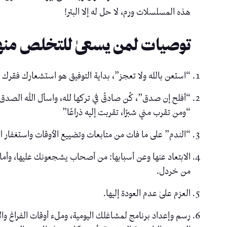
هذه المسلسلات ورم، لا حل له إلا البتر!
توصيات لمن يسعىٰ للتخلص منه
“استعن بالله ولا تعجز”، بداية التوفيق هو استشعارك فقرك إلى
“أفلح إن صدق”، كُن صادقً في تركها لله، واسأل الله الصدق
“ومن تقرب مني شبرًا، تقربت إليه ذراعًا”
“الندم” على ما فات من متابعات وتضييع الأوقات واستغفار ال
الابتعاد عنها وعن أسبابها: من أصحاب يشجعونك عليها، وأماك
من خردل.
العزم علىٰ عدم العودة إليها.
رسم وإعداد برنامج لمشاغلك اليومية، وملء أوقات الفراغ وال