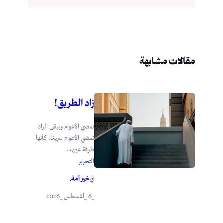
مقالات مشابهة
زاد الطريق!
تمضي الأعوام ويبقى الزاد
تمضي الأعوام سريعًا، كأنها
طرفة عين،...
التحرير
خير أمة
في
.
_6 _أغسطس _2026