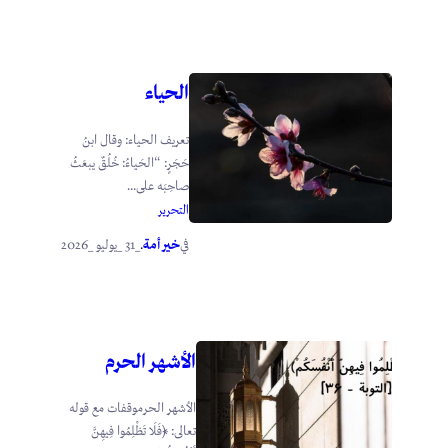
الحياء
تعريف الحياء: وقال ابنُ
حَجَرٍ: “الحَياءُ: خُلُقٌ يبعَثُ
صاحِبَه على...
التحرير
خير أمة
_31 _يوليو _2026
في
.
الأشهر الحرم
الأشهر الحرموقفات مع قوله
تعالى: ﴿فَلَا تَظْلِمُوا فِيهِنَّ