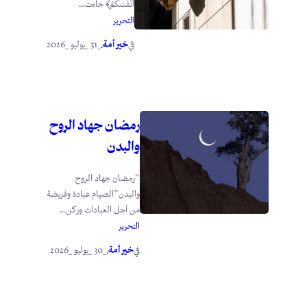
أَنْفُسَكُمْ﴾ جاءت...
التحرير
خير أمة
_31 _يوليو _2026
في
.
رمضان جهاد الروح
والبدن
“رمضان جهاد الروح
والبدن”الصيام عبادة وفريضة
من أجل العبادات وركن...
التحرير
خير أمة
_30 _يوليو _2026
في
.