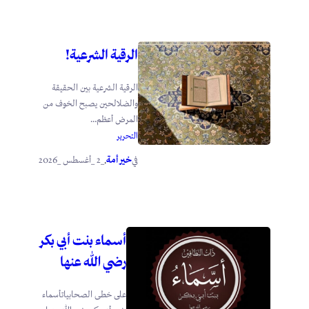
الرقية الشرعية!
الرقية الشرعية بين الحقيقة
والضلالحين يصبح الخوف من
المرض أعظم...
التحرير
خير أمة
_2 _أغسطس _2026
في
.
أسماء بنت أبي بكر
رضي الله عنها
على خطى الصحابياتأسماء