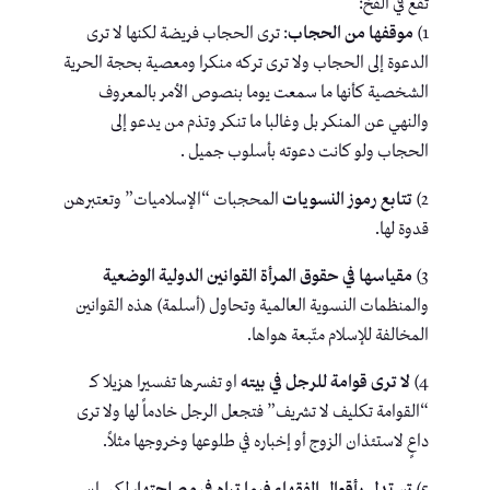
تقع في الفخ:
1)
موقفها من الحجاب
: ترى الحجاب فريضة لكنها لا ترى
الدعوة إلى الحجاب ولا ترى تركه منكرا ومعصية بحجة الحرية
الشخصية كأنها ما سمعت يوما بنصوص الأمر بالمعروف
والنهي عن المنكر بل وغالبا ما تنكر وتذم من يدعو إلى
الحجاب ولو كانت دعوته بأسلوب جميل .
2)
تتابع رموز النسويات
المحجبات “الإسلاميات” وتعتبرهن
قدوة لها.
3)
مقياسها في حقوق المرأة القوانين الدولية الوضعية
والمنظمات النسوية العالمية وتحاول (أسلمة) هذه القوانين
المخالفة للإسلام متّبعة هواها.
4)
لا ترى قوامة للرجل في بيته
او تفسرها تفسيرا هزيلا كـ
“القوامة تكليف لا تشريف” فتجعل الرجل خادماً لها ولا ترى
داعٍ لاستئذان الزوج أو إخباره في طلوعها وخروجها مثلاً.
5)
تستدل بأقوال الفقهاء فيما تراه في مصلحتها
، لكن إن