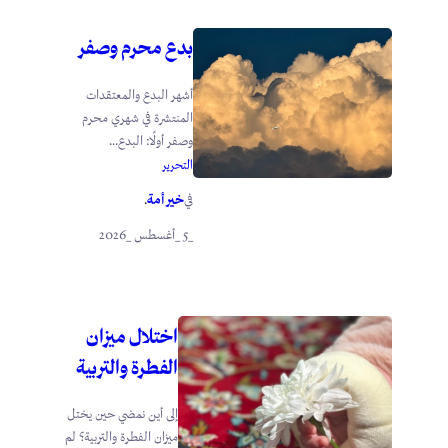
بدع محرم وصفر
أشهر البدع والمعتقدات
المنتشرة في شهري محرم
وصفر أولًا: البدع...
التحرير
خير أمة
في
.
_5 _أغسطس _2026
اختلال ميزان
الفطرة والتربية
إلى أين نمضي حين يختل
ميزان الفطرة والتربية؟ لم