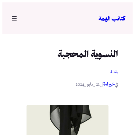
تخطى
إلى
كتائب الهمة
المحتوى
النسوية المحجبة
يقظة
في
|
خير أمة
_21 _مايو _2024