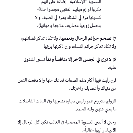
النسوية “الإسلامية” إضافةً على أنهم
ذكروا لوازم قولهم الفقهي فجعلوا -مثلاً-
كسوتها مرة في الشتاء ومرة في الصيف و لا
يتحمل زوجها مصاريف علاجها و دوائها).
7)
تضخم جرائم الرجال وتعممها
، ولا تكاد تذكر فضائلهم،
ولا تكاد تذكر جرائم النساء، وإن ذكرتها بررتها.
8)
لا ترى في الجنس الآخر إلا منافساً و نداً
تسعى للتفوق
عليه.
فإن رأيت فيها أكثر هذه الصفات فدعك منها وإلا دفعت الثمن
من دنياك وأعصابك وآخرتك.
الزواج مشروع عمر وليس سيارة تشتريها وفي البنات الفاضلات
ما يغني عنهن ولله الحمد.
وحتى لا أنسى النسوية المحجبة في الغالب تكره كل الرجال إلا
الأنبياء و أبيها -غالباً-.