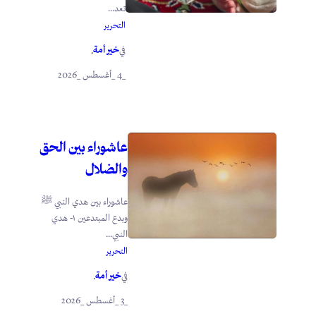
تعد...
التحرير
خير أمة
في
.
_4 _أغسطس _2026
عاشوراء بين الحق
والضلال
عاشوراء بين هدي النبي ﷺ
وبدع المبتدعين ١- هدي
النبي...
التحرير
خير أمة
في
.
_3 _أغسطس _2026