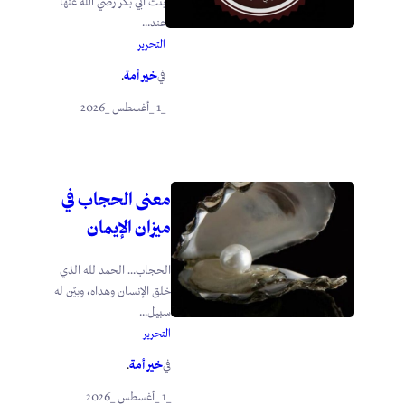
بنت أبي بكر رضي الله عنها
عند...
التحرير
خير أمة
في
.
_1 _أغسطس _2026
معنى الحجاب في
ميزان الإيمان
الحجاب… الحمد لله الذي
خلق الإنسان وهداه، وبيّن له
سبيل...
التحرير
خير أمة
في
.
_1 _أغسطس _2026