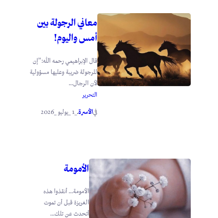
معاني الرجولة بين
أمس واليوم!
قال الإبراهيمي رحمه الله:”إن
للرجولة ضريبة وعليها مسؤولية
لأن الرجال...
التحرير
الأسرة
_1 _يوليو _2026
في
.
الأمومة
الأمومة… أنقذوا هذه
الغريزة قبل أن تموت
أتحدث عن تلك...