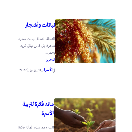
نباتات وأشجار
النخلة النخلة ليست مجرد
شجرة، بل كائن نباتي فريد
يحمل...
التحرير
الأسرة
_11 _يوليو _2026
في
.
مائة فكرة لتربية
الأسرة
تنبيه مهم: هذه المائة فكرة