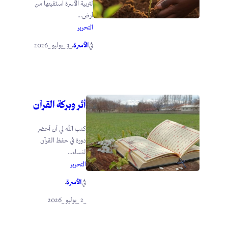
لتربية الأسرة استقيتها من
أرض...
التحرير
الأسرة
_3 _يوليو _2026
في
.
أثر وبركة القرآن
كتب الله لي أن أحضر
دورة في حفظ القرآن
لنساء...
التحرير
الأسرة
في
.
_2 _يوليو _2026