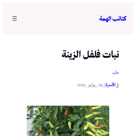
تخطى
إلى
كتائب الهمة
المحتوى
نبات فلفل الزينة
مآب
في
|
الأسرة
_29 _يوليو _2025