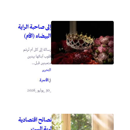
إلى صاحبة الراية
البيضاء (الأم)
رسالة إلى كل أم تُرمّم
قلوب أبنائها بيدين
متعبتين قبل...
التحرير
الأسرة
في
.
_30 _يوليو _2026
نصائح اقتصادية
لربة البيت