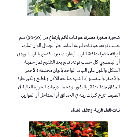
شجيرة صغيرة معمرة، هو نبات قائم بارتفاع من (30-90) سم
حسب نوعه، هو نبات للزينة اساسََا نظراََ لجمال ألوان ثماره،
أوراقه خضراء داكنة اللون، أزهاره صغيره تكتسى باللون الوردي
أو البنفسجي كل حسب نوعه. تنتج بعد التلقيح ثمار جميلة
الشكل واللون على النبات الواحد بألوان مختلفة (الأحمر
والأصفر والبنفسجي). الثمره صالحه للأكل وللطبخ ولكن حارة
المذاق جداََ. تتكاثر بالبذور، وتتحمل درجات الحرارة العالية في
الصيف. تزرع كنبات زينه في الحدائق أو المداخل أو القوارير.
نبات فلفل الزينة أو فلفل الشتاء