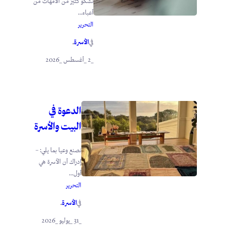
تشكو كثيرٌ من الأمهات من
أعباء...
التحرير
الأسرة
في
.
_2 _أغسطس _2026
الدعوة في
البيت والأسرة
نصنع وعيا بما يلي: –
إدراك أن الأسرة هي
أول...
التحرير
الأسرة
في
.
_31 _يوليو _2026