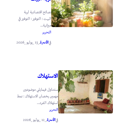
نصائح اقتصادية لربة
البيت : التوفير : التوفير في
ميزانية...
التحرير
الأسرة
_13 _يوليو _2026
في
.
الاستهلاك
سنتناول فيمايلي موضوعين
مهمين يخصان الاستهلاك : نمط
استهلاك الفرد...
التحرير
الأسرة
_12 _يوليو _2026
في
.