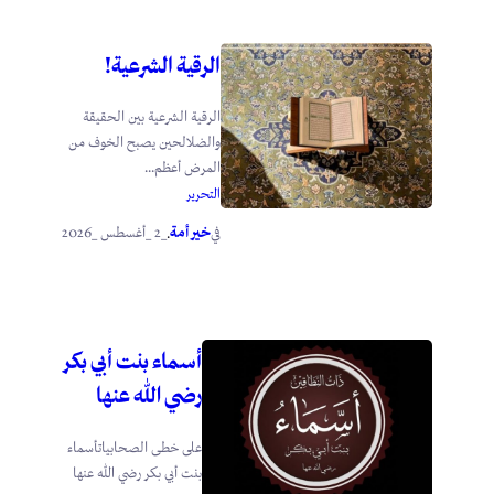
الرقية الشرعية!
الرقية الشرعية بين الحقيقة
والضلالحين يصبح الخوف من
المرض أعظم...
التحرير
خير أمة
_2 _أغسطس _2026
في
.
أسماء بنت أبي بكر
رضي الله عنها
على خطى الصحابياتأسماء
بنت أبي بكر رضي الله عنها