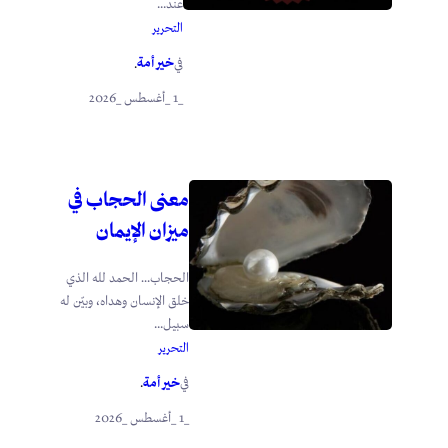
عند...
التحرير
خير أمة
في
.
_1 _أغسطس _2026
معنى الحجاب في
ميزان الإيمان
الحجاب… الحمد لله الذي
خلق الإنسان وهداه، وبيّن له
سبيل...
التحرير
خير أمة
في
.
_1 _أغسطس _2026