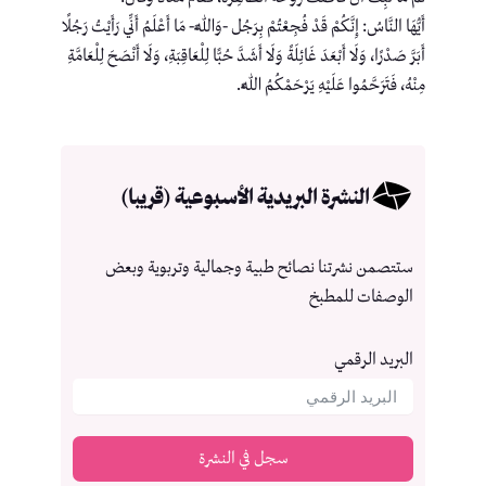
أَيُّهَا النَّاسُ: إِنَّكُمْ قَدْ فُجِعْتُمْ بِرَجُل -وَاللَّهِ- مَا أَعْلَمُ أَنِّي رَأَيْتُ رَجُلًا
أَبَرَّ صَدْرًا، وَلَا أَبْعَدَ غَائِلَةً وَلَا أَشَدَّ حُبًّا لِلْعَاقِبَةِ، وَلَا أَنْصَحَ لِلْعَامَّةِ
مِنْهُ، فَتَرَحَّمُوا عَلَيْهِ يَرْحَمْكُمُ اللَّهُ.
النشرة البريدية الأسبوعية (قريبا)
ستتصمن نشرتنا نصائح طبية وجمالية وتربوية وبعض
الوصفات للمطبخ
البريد الرقمي
سجل في النشرة