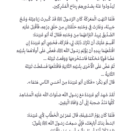
لِيَذُودُوا عَنْهُ بِصُدُورِهِمْ رِمَاحَ الْمُشْرِكِينَ.
فَلَمَّا انْتَهَتِ الْمَعْرَكَةُ كَانَ الرَّسُولُ ﷺ قَدْ كُسِرَتْ رُبَاعِيَّتُهُ وَشُجَّ
جَبِينُهُ، وَغَارَتْ فِي وَجْنَتِهِ حَلْقَتَانِ مِنْ حَلَقِ دِرْعِهِ، فَأَقْبَلَ عَلَيْهِ
الصِّدِّيقُ يُرِيدُ انْتِزَاعَهُمَا مِنْ وَجْنَتِهِ فَقَالَ لَهُ أَبُو عُبَيْدَةَ:
أُقْسِمُ عَلَيْكَ أَنْ تَتْرُكَ ذَلِكَ لِي، فَتَرَكَهُ، فَخَشِيَ أَبُو عُبَيْدَةَ إِنِ
اقْتَلَعَهُمَا بِيَدِهِ أَنْ يُؤْلِمَ رَسُولَ اللَّهِ ﷺ، فَعَضَّ عَلَى أُولَاهُمَا بِثَنِيَّتِهِ
عَضًا قَوِيًّا مُحْكَمًا فَاسْتَخْرَجَهَا وَوَقَعَتْ ثَنِيَّتُهُ …
ثُمَّ عَضَّ عَلَى الْأُخْرَى بِثَنيَّتِهِ الثَّانِيَةِ فَاقْتَلَعَهَا فَسَقَطَتْ ثَنِيَّتُهُ
الثَّانِيَةُ …
قَالَ أَبُو بَكْر: «فَكَانَ أَبُو عُبَيْدَةَ مِنْ أَحْسَنِ النَّاسِ هَتَمًا».
لَقَدْ شَهِدَ أَبُو عُبَيْدَةَ مَعَ رَسُولِ اللَّهِ صَلَوَاتُ اللهِ عَلَيْهِ الْمَشَاهِدَ
كُلَّهَا مُنْذُ صَحِبَهُ إِلَى أَنْ وَافَاهُ الْيَقِينُ.
فَلَمَّا كَانَ يَوْمُ السَّقِيفَةِ، قَالَ عُمَرُ بْنُ الْخَطَّابِ لِأَبِي عُبَيْدَةَ:
ابْسُطْ يَدَكَ أُبَايِعْكَ، فَإِنِّي سَمِعْتُ رَسُولَ اللَّهِ ﷺ يَقُولُ: