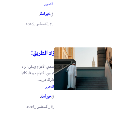
التحرير
خير أمة
في
.
_7 _أغسطس _2026
زاد الطريق!
تمضي الأعوام ويبقى الزاد
تمضي الأعوام سريعًا، كأنها
طرفة عين،...
التحرير
خير أمة
في
.
_6 _أغسطس _2026