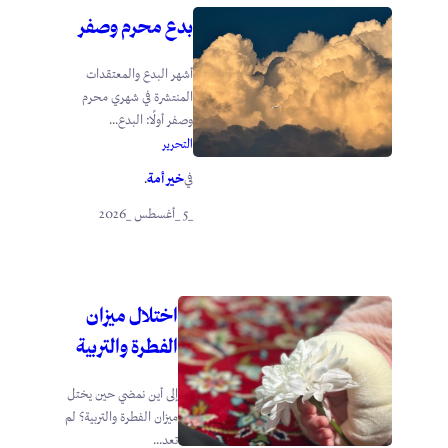
بدع محرم وصفر
أشهر البدع والمعتقدات
المنتشرة في شهري محرم
وصفر أولًا: البدع...
التحرير
خير أمة
في
.
_5 _أغسطس _2026
اختلال ميزان
الفطرة والتربية
إلى أين نمضي حين يختل
ميزان الفطرة والتربية؟ لم
تعد...