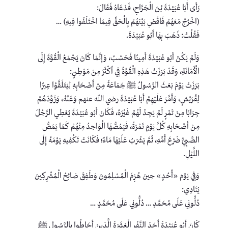
رَأَى أَبَا عُبَيْدَةَ بْنَ الْجَرَّاحِ، فَدَعَاهُ فَقَالَ:
(اخْرُجْ مَعَهُمْ فَاقْضِ بَيْنَهُمْ بِالْحَقِّ فِيمَا اخْتَلَفُوا فِيهِ) …
فَقُلْتُ: ذَهَبَ بِهَا أَبُو عُبَيْدَةَ.
وَلَمْ يَكُنْ أَبُو عُبَيْدَةَ أَمِينًا فَحَسْبُ، وَإِنَّمَا كَانَ يَجْمَعُ الْقُوَّةَ إِلَى
الْأَمَانَةِ، وَقَدْ بَرَزَتْ هَذِهِ الْقُوَّةُ فِي أَكْثَرَ مِنْ مَوْطِنٍ:
بَرَزَتْ يَوْمَ بَعَثَ الرَّسُولُ ﷺ جَمَاعَةً مِنْ أَصْحَابِهِ لِيَتَلَقَّوْا عِيرًا
لِقُرَيْشٍ، وَأَمَّرَ عَلَيْهِمْ أَبَا عُبَيْدَةَ رضي الله عنهم وَعَنْهُ، وَزَوَّدَهُمْ
جِرَابًا مِنْ تَمْرٍ لَمْ يَجِدْ لَهُمْ غَيْرَهُ، فَكَانَ أَبُو عُبَيْدَةَ يُعْطِي الرَّجُلَ
مِنْ أَصْحَابِهِ كُلَّ يَوْمٍ تَمْرَةً، فَيَمُصُّهَا الْوَاحِدُ مِنْهُمْ كَمَا يَمَصُّ
الصَّبِيُّ ضَرْعَ أُمِّهِ، ثُمَّ يَشْرَبُ عَلَيْهَا مَاءً؛ فَكَانَتْ تَكْفِيهِ يَوْمَهُ إِلَى
اللَّيْلِ.
وَفِي يَوْم «أُحُدٍ» حِينَ هُزِمَ الْمُسْلِمُونَ وَطَفِقَ صَائِحُ الْمُشْرِكِينَ
يُنَادِي:
دُلُّونِي عَلَى مُحَمَّدٍ … دُلُّونِي عَلَى مُحَمَّدٍ …
كَانَ أَبُو عُبَيْدَةَ أَحَدَ النَّفَرِ الْعَشَرَةَ الَّذِينَ أَحَاطُوا بِالرَّسُولِ ﷺ