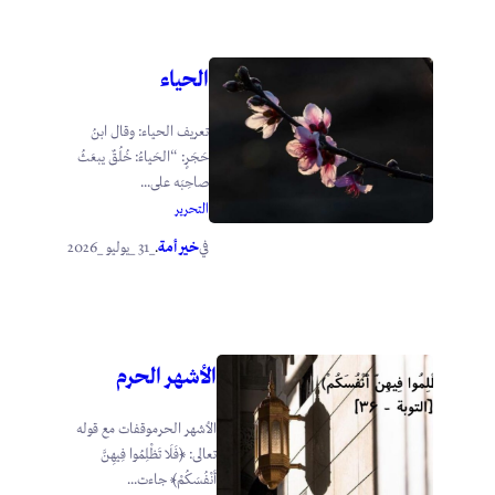
الحياء
تعريف الحياء: وقال ابنُ
حَجَرٍ: “الحَياءُ: خُلُقٌ يبعَثُ
صاحِبَه على...
التحرير
خير أمة
_31 _يوليو _2026
في
.
الأشهر الحرم
الأشهر الحرموقفات مع قوله
تعالى: ﴿فَلَا تَظْلِمُوا فِيهِنَّ
أَنْفُسَكُمْ﴾ جاءت...