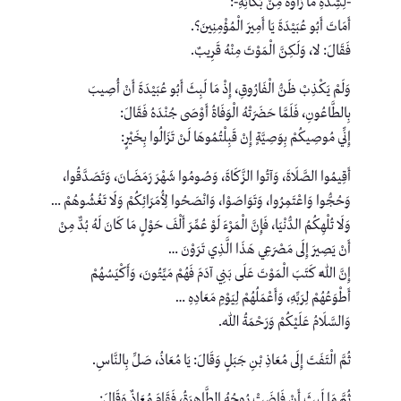
-لِشِدَّةِ مَا رَأَوْهُ مِنْ بُكَائِهِ-:
أَمَاتَ أَبُو عُبَيْدَةَ يَا أَمِيرَ الْمُؤْمِنِينَ؟.
فَقَالَ: لا، وَلَكِنَّ الْمَوْتَ مِنْهُ قَرِيبٌ.
وَلَمْ يَكْذِبْ ظَنُّ الْفَارُوقِ، إِذْ مَا لَبِثَ أَبُو عُبَيْدَةَ أَنْ أُصِيبَ
بِالطَّاعُونِ، فَلَمَّا حَضَرَتْهُ الْوَفَاةُ أَوْصَى جُنْدَهُ فَقَالَ:
إِنِّي مُوصِيكُمْ بِوَصِيَّةٍ إِنْ قَبِلْتُمُوهَا لَنْ تَزَالُوا بِخَيْرٍ:
أَقِيمُوا الصَّلَاةَ، وَآتُوا الزَّكَاةَ، وَصُومُوا شَهْرَ رَمَضَانَ، وَتَصَدَّقُوا،
وَحُجُّوا وَاعْتَمِرُوا، وَتَوَاصَوْا، وَانْصَحُوا لِأُمَرَائِكُمْ وَلَا تَغُشُوهُمْ …
وَلَا تُلْهِكُمُ الدُّنْيَا، فَإِنَّ الْمَرْءَ لَوْ عُمِّرَ أَلْفَ حَوْلٍ مَا كَانَ لَهُ بُدٌّ مِنْ
أَنْ يَصِيرَ إِلَى مَصْرَعِي هَذَا الَّذِي تَرَوْنَ …
إِنَّ اللَّهَ كَتَبَ الْمَوْتَ عَلَى بَنِي آدَمَ فَهُمْ مَيِّتُونَ، وَأَكْيَسُهُمْ
أَطْوَعُهُمْ لِرَبِّهِ، وَأَعْمَلُهُمْ لِيَوْمِ مَعَادِهِ …
وَالسَّلَامُ عَلَيْكُمْ وَرَحْمَةُ اللهِ.
ثُمَّ الْتَفَتَ إِلَى مُعَاذِ بْنِ جَبَلٍ وَقَالَ: يَا مُعَاذُ، صَلِّ بِالنَّاسِ.
ثُمَّ مَا لَبِثَ أَنْ فَاضَتْ رُوحُهُ الطَّاهِرَةُ، فَقَامَ مُعَاذٌ وَقَالَ: