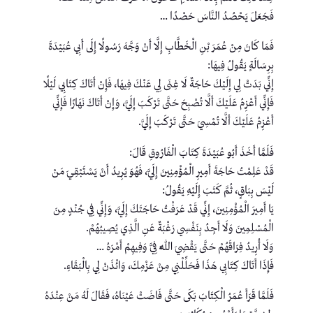
فَجَعَلَ يَحْصُدُ النَّاسَ حَصْدًا …
فَمَا كَانَ مِنْ عُمَرَ بْنِ الْخَطَّابِ إِلَّا أَنْ وَجَّهَ رَسُولًا إِلَى أَبِي عُبَيْدَةَ
بِرِسَالَةٍ يَقُولُ فِيهَا:
إِنِّي بَدَتْ لِي إِلَيْكَ حَاجَةٌ لَا غِنَى لِي عَنْكَ فِيهَا، فَإِنْ أَتَاكَ كِتَابِي لَيْلًا
فَإِنِّي أَعْزِمُ عَلَيْكَ أَلَّا تُصْبِحَ حَتَّى تَرْكَبَ إِلَيَّ، وَإِنْ أَتَاكَ نَهَارًا فَإِنِّي
أَعْزِمُ عَلَيْكَ أَلَّا تُمْسِيَ حَتَّى تَرْكَبَ إِلَيَّ.
فَلَمَّا أَخَذَ أَبُو عُبَيْدَةَ كِتَابَ الْفَارُوقِ قَالَ:
قَدْ عَلِمْتُ حَاجَةَ أَمِيرِ الْمُؤْمِنِينَ إِلَيَّ، فَهُوَ يُرِيدُ أَنْ يَسْتَبْقِيَ مَنْ
لَيْسَ بِبَاقٍ، ثُمَّ كَتَبَ إِلَيْهِ يَقُولُ:
يَا أَمِيرَ الْمُؤْمِنِينَ، إِنِّي قَدْ عَرَفْتُ حَاجَتَكَ إِلَيَّ، وَإِنِّي فِي جُنْدٍ مِنَ
الْمُسْلِمِينَ وَلَا أَجِدُ بِنَفْسِي رَغْبَةٌ عَنِ الَّذِي يُصِيبُهُمْ.
وَلَا أُرِيدُ فِرَاقَهُمْ حَتَّى يَقْضِيَ اللَّهُ فِيَّ وَفِيهِمْ أَمْرَهُ …
فَإِذَا أَتَاكَ كِتَابِي هَذَا فَحَلِّلْنِي مِنْ عَزْمِكَ، وَائْذَنْ لِي بِالْبَقَاءِ.
فَلَمَّا قَرَأَ عُمَرُ الْكِتَابَ بَكَى حَتَّى فَاضَتْ عَيْنَاهُ، فَقَالَ لَهُ مَنْ عِنْدَهُ