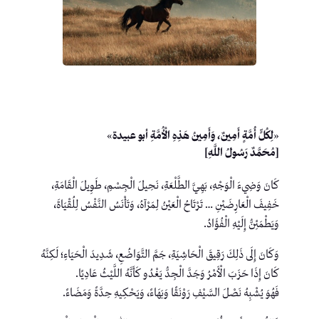
«لِكُلٍّ أُمَّةٍ أَمِينٌ، وَأَمِينُ هَذِهِ الْأُمَّةِ أبو عبيدة»
[مُحَمَّدٌ رَسُولُ اللَّهِ]
كَانَ وَضِيءَ الْوَجْهِ، بَهِيَّ الطَّلْعَةِ، نَحِيلَ الْجِسْمِ، طَوِيلَ الْقَامَةِ،
خَفِيفَ الْعَارِضَيْنِ … تَرْتَاحُ الْعَيْنُ لِمَرْآهُ، وَتَأْنَسُ النَّفْسُ لِلُقْيَاةَ،
وَيَطْمَئِنُّ إِلَيْهِ الْفُؤَادُ.
وَكَانَ إِلَى ذَلِكَ رَقِيقَ الْحَاشِيَةِ، جَمَّ التَّوَاضُعِ، شَدِيدَ الْحَيَاءِ؛ لَكِنَّهُ
كَانَ إِذَا حَزَبَ الْأَمْرُ وَجَدَّ الْجِدُّ يَغْدُو كَأَنَّهُ اللَّيْثُ عَادِيًا.
فَهُوَ يُشْبِهُ نَصْلَ السَّيْفِ رَوْنَقًا وَبَهَاءً، وَيَحْكِيهِ حِدَّةً وَمَضَاءً.