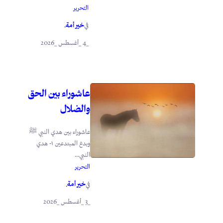
التحرير
خير أمة
في
.
_4 _أغسطس _2026
عاشوراء بين الحق
والضلال
عاشوراء بين هدي النبي ﷺ
وبدع المبتدعين ١- هدي
النبي...
التحرير
خير أمة
في
.
_3 _أغسطس _2026