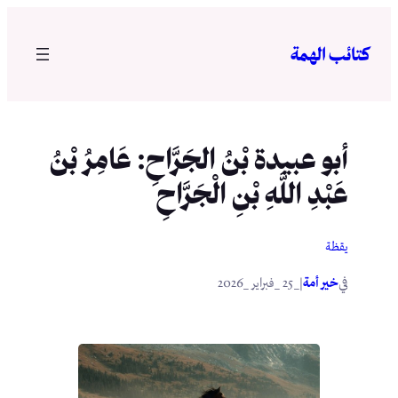
تخطى
إلى
كتائب الهمة
المحتوى
أبو عبيدة بْنُ الجَرَّاحِ: عَامِرُ بْنُ
عَبْدِ اللَّهِ بْنِ الْجَرَّاحِ
يقظة
في
|
خير أمة
_25 _فبراير _2026