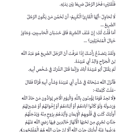
فَلْقَتَيْنِ؛ فَخَرَّ الرَّجُلُ صَرِيعًا بَيْنَ يَدَيْهِ.
لَا تُحَاوِلْ -أَيُّهَا الْقَارِئُ الْكَرِيمُ- أَنْ تُخَمِّنَ مَنْ يَكُونُ الرَّجُلُ
الصَّرِيعُ …
أَمَا قُلْتُ لَكَ: إِنَّ عُنْفَ التَّجْرِبَةِ فَاقَ حُسْبَانَ الْحَاسِبِينَ، وَجَاوَزَ
خَيَالَ الْمُتَخَيِّلِينَ؟ …
وَلَقَدْ يَتَصَدَّعُ رَأْسُكَ إِذَا عَرَفْتَ أَنَّ الرَّجُلَ الصَّرِيعَ هُوَ عَبْدُ اللَّهِ
بْنُ الْجَرَّاحِ وَالِدُ أَبِي عُبَيْدَةَ.
لَمْ يَقْتُلْ أَبُو عُبَيْدَةَ أَبَاهُ، وَإِنَّمَا قَتَلَ الشِّرْكَ فِي شَخْصِ أَبِيهِ.
فَأَنْزَلَ اللَّهُ سُبْحَانَهُ فِي شَأْنِ أَبِي عُبَيْدَةَ وَشَأْنِ أَبِيهِ قُرْآنًا فَقَالَ
-عَلَتْ كَلِمَتُهُ-:
﴿لَا تَجِدُ قَوْمًا يُؤْمِنُونَ بِاللَّهِ وَالْيَوْمِ الْآخِرِ يُوَادُّونَ مَنْ حَادَّ اللَّهَ
وَرَسُولَهُ وَلَوْ كَانُوا آبَاءَهُمْ أَوْ أَبْنَاءَهُمْ أَوْ إِخْوَانَهُمْ أَوْ عَشِيرَتَهُمْ
أُولَئِكَ كَتَبَ فِي قُلُوبِهِمُ الْإِيمَانَ وَأَيَّدَهُمْ بِرُوحٍ مِنْهُ وَيُدْخِلُهُمْ
جَنَّاتٍ تَجْرِي مِنْ تَحْتِهَا الْأَنْهَارُ خَالِدِينَ فِيهَا رَضِيَ اللَّهُ عَنْهُمْ
وَرَضُوا عَنْهُ أُولَئِكَ حِزْبُ اللَّهِ أَلَا إِنَّ حِزْبَ اللَّهِ هُمُ الْمُفْلِحُونَ﴾.