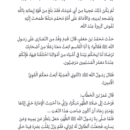
لَمْ يَكُنْ ذَلِكَ عَجِيبًا مِنْ أَبِي عُبَيْدَةَ، فَقَدْ بَلَغَ مِنْ قُوَّةِ إِيمَانِهِ بِاللَّهِ
وَنُصْحِهِ لِدِينِهِ، وَالأَمَانَةِ عَلَى أُمَّةٍ مُحَمَّدٍ مَبْلَغًا طَمَحَتْ إِلَيْهِ
نُفُوسٌ كَبِيرَةٌ عِنْدَ اللَّهِ.
حَدَّثَ مُحَمَّدُ بْنُ جَعْفَرٍ، قَالَ: قَدِمَ وَفْدٌ مِنَ النَّصَارَى عَلَى رَسُولِ
الله ﷺ فَقَالُوا: يَا أَبَا الْقَاسِمِ ابْعَثْ مَعَنَا رَجُلًا مِنْ أَصْحَابِكَ
تَرْضَاهُ لَنَا لِيَحْكُمَ بَيْنَنَا فِي أَشْيَاءَ مِنْ أَمْوَالِنَا اخْتَلَفْنَا فِيهَا، فَإِنَّكُمْ
عِنْدَنَا مَعْشَرَ الْمُسْلِمِينَ مَرْضِيُّونَ.
فَقَالَ رَسُولُ اللَّهِ ﷺ: (ائْتُونِي الْعَشِيَّةَ أَبْعَثْ مَعَكُمُ الْقَوِيُّ
الْأَمِينَ).
قَالَ عُمَرُ بْنُ الْخَطَّابِ:
فَرُحْتُ إِلَى صَلَاةِ الظُّهْرِ مُبَكِّرًا، وَإِنِّي مَا أَحْبَبْتُ الْإِمَارَةَ حُبِّي إِيَّاهَا
يَوْمَئِذٍ رَجَاءَ أَنْ أَكُونَ صَاحِبَ هَذَا النَّعْتِ …
فَلَمَّا صَلَّى بِنَا رَسُولُ الله ﷺ الظُّهْرَ، جَعَلَ يَنْظُرُ عَنْ يَمِينِهِ وَعَنْ
يَسَارِهِ، فَجَعَلْتُ أَتَطَاوَلُ لَهُ لِيَرَانِي، فَلَمْ يَزَلْ يُقَلِّبُ بَصَرَهُ فِينَا حَتَّى