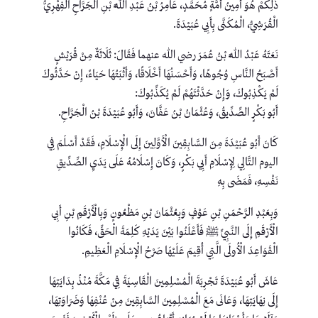
ذَلِكُمْ هُوَ أَمِينُ أُمَّةٍ مُحَمَّدٍ، عَامِرُ بْنُ عَبْدِ اللَّهِ بْنِ الْجَرَّاحِ الْفِهْرِيُّ
الْقُرَشِيُّ، الْمُكَنَّى بِأَبِي عُبَيْدَةَ.
نَعَتَهُ عَبْدُ اللَّهِ بْنُ عُمَرَ رضي الله عنهما فَقَالَ: ثَلَاثَةٌ مِنْ قُرَيْشٍ
أَصْبَحُ النَّاسِ وُجُوهًا، وَأَحْسَنُهَا أَخْلَاقًا، وَأَثْبَتُهَا حَيَاءً، إِنْ حَدَّثُوكَ
لَمْ يَكْذِبُوكَ، وَإِنْ حَدَّثْتَهُمْ لَمْ يُكَذِّبُوكَ:
أَبُو بَكْرٍ الصِّدِّيقُ، وَعُثْمَانُ بْنُ عَفَّانَ، وَأَبُو عُبَيْدَةَ بْنُ الْجَرَّاحِ.
كَانَ أَبُو عُبَيْدَةَ مِنَ السَّابِقِينَ الْأَوَّلِينَ إِلَى الْإِسْلَامِ، فَقَدْ أَسْلَمَ فِي
اليوم التَّالِي لِإِسْلَامِ أَبِي بَكْرٍ، وَكَانَ إِسْلَامُهُ عَلَى يَدَيِ الصِّدِّيقِ
نَفْسِهِ، فَمَضَى بِهِ
وَبِعَبْدِ الرَّحْمَنِ بْنِ عَوْفٍ وَبِعُثْمَانَ بْنِ مَظْعُونٍ وَبِالْأَرْقَمِ بْنِ أَبِي
الْأَرْقَمِ إِلَى النَّبِيِّ ﷺ فَأَعْلَنُوا بَيْنَ يَدَيْهِ كَلِمَةَ الْحَقِّ، فَكَانُوا
الْقَوَاعِدَ الْأُولَى الَّتِي أُقِيمَ عَلَيْهَا صَرْحُ الْإِسْلَامِ الْعَظِيمِ.
عَاشَ أَبُو عُبَيْدَةَ تَجْرِبَةَ الْمُسْلِمِينَ الْقَاسِيَةَ فِي مَكَّةَ مُنْذُ بِدَايَتِهَا
إِلَى نِهَايَتِهَا، وَعَانَى مَعَ الْمُسْلِمِينَ السَّابِقِينَ مِنْ عُنْفِهَا وَضَرَاوَتِهَا،