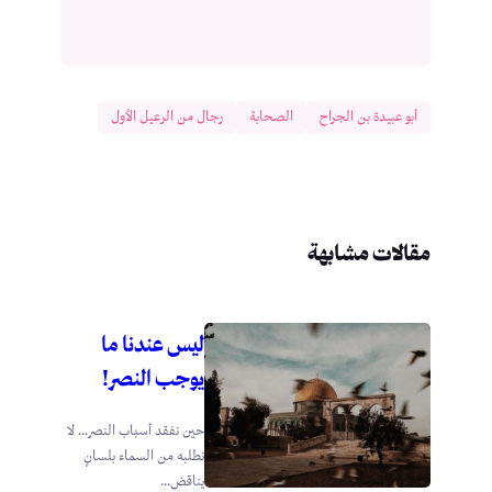
أبو عبيدة بن الجراح
الصحابة
رجال من الرعيل الأول
مقالات مشابهة
ليس عندنا ما
يوجب النصر!
حين نفقد أسباب النصر… لا
نطلبه من السماء بلسانٍ
يناقض...