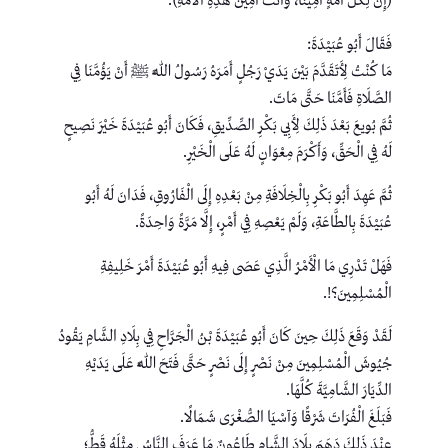
(إِنَّ لِكُلِّ أُمَّةٍ أَمِينًا، وَأَنْتَ أَمِينُ هَذِهِ الْأُمَّةِ).
فَقَالَ أَبُو عُبَيْدَةَ:
مَا كُنْتُ لِأَتَقَدَّمَ بَيْنَ يَدَيْ رَجُلٍ أَمَرَهُ رَسُولُ اللَّهِ ﷺ أَنْ يَؤُمَّنَا فِي
الصَّلَاةِ فَأَمَّنَا حَتَّى مَاتَ.
ثُمَّ بُويعَ بَعْدَ ذَلِكَ لِأَبِي بَكْرِ الصِّدِّيقِ، فَكَانَ أَبُو عُبَيْدَةَ خَيْرَ نَصِيحٍ
لَهُ فِي الْحَقِّ، وَأَكْرَمَ مِعْوَانٍ لَهُ عَلَى الْخَيْرِ.
ثُمَّ عَهِدَ أَبُو بَكْرِ بِالْخِلَافَةِ مِنْ بَعْدِهِ إِلَى الْفَارُوقِ، فَدَانَ لَهُ أَبُو
عُبَيْدَةَ بِالطَّاعَةِ، وَلَمْ يَعْصِهِ فِي أَمْرٍ، إِلَّا مَرَّةً وَاحِدَةً.
فَهَلْ تَدْرِي مَا الْأَمْرُ الَّذِي عَصَى فِيهِ أَبُو عُبَيْدَةَ أَمْرَ خَلِيفِةِ
الْمُسْلِمِينَ؟!.
لَقَدْ وَقَعَ ذَلِكَ حِينَ كَانَ أَبُو عُبَيْدَةَ بْنُ الْجَرَّاحِ فِي بِلَادِ الشَّامِ يَقُودُ
جُيُوشَ الْمُسْلِمِينَ مِنْ نَصْرٍ إِلَى نَصْرٍ حَتَّى فَتَحَ اللَّهُ عَلَى يَدَيْهِ
الدِّيَارَ الشَّامِيَّةَ كُلَّهَا.
فَبَلَغَ الْفُرَاتَ شَرْقًا وَآسْيَا الصُّغْرَى شَمَالًا.
عِنْدَ ذَلِكَ دَهَمَ بِلَادَ الشَّامِ طَاعُونٌ مَا عَرَفَ النَّاسُ مِثْلَهُ قَطُّ؛