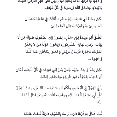
وَآلَامِهَا وَأَحْزَانِهَا مَا لَمْ يُعَانِهِ أَتْبَاعُ دِينٍ عَلَى ظَهْرِ الْأَرْضِ؛ فَثَبَتَ
لِلابْتِلَاءِ، وَصَدَقَ اللَّهَ وَرَسُولَهُ فِي كُلِّ مَوْقِفٍ.
لَكِنَّ مِحْنَةَ أَبِي عُبَيْدَةَ يَوْمَ «بَدْرٍ» فَاقَتْ فِي عُنْفِهَا حُسْبَانَ
الْحَاسِبِينَ وَتَجَاوَزَتْ خَيَالَ الْمُتَخَيِّلِينَ.
انْطَلَقَ أَبُو عُبَيْدَةَ يَوْمَ «بَدْرٍ» يَصُولُ بَيْنَ الصُّفُوفِ صَوْلَةَ مَنْ لَا
يَهَابُ الرَّدَى، فَهَابَهُ الْمُشْرِكُونَ، وَيَجُولُ جَوْلَةَ مَنْ لَا يَحْذَرُ
الْمَوْتَ، فَحَذِرَهُ فُرْسَانُ قُرَيْشٍ وَجَعَلُوا يَتَنَحَّوْنَ عَنْهُ كُلَّمَا
وَاجَهُوهُ …
لَكِنَّ رَجُلًا وَاحِدًا مِنْهُمْ جَعَلَ يَبْرُزُ لِأَبِي عُبَيْدَةَ فِي كُلِّ اتِّجَاهٍ، فَكَانَ
أَبُو عُبَيْدَةَ يَتَحَرَّفُ عَنْ طَرِيقِهِ وَيَتَحَاشَى لِقَاءَهُ.
وَلَجَّ الرَّجُلُ فِي الْهُجُومِ، وَأَكْثَرَ أَبُو عُبَيْدَةَ مِنَ التَّنَحِّي، وَسَدَّ الرَّجُلُ
عَلَى أَبِي عُبَيْدَةَ الْمَسَالِكَ، وَوَقَفَ حَائِلًا بَيْنَهُ وَبَيْنَ قِتَالِ أَعْدَاءِ
اللَّهِ.
فَلَمَّا ضَاقَ بِهِ ذَرْعًا ضَرَبَ رَأْسَهُ بِالسَّيْفِ ضَرْبَةٌ فَلَقَتْ هَامَتَهُ