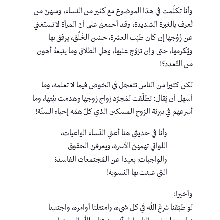
وأنا تكلّمت في هذا الموضوع مع كثير من النساء، ومنهنّ من
تُعرف بالغيرة الشديدة، وقد أجمعنَ على أنّ المرأة لا تستغني
عن زَوْجها إن كان طيّب العشرة، حسَن الخُلُق، يرفِق بها
ويُكرمها، حتى وإن تزوّج عليها، وهلِ الطلاق وما يتبعهُ أهون
من التّعدد؟!
لكن كثيرا من الناس تتعجّل في الخوض فيما لا تعلمه، وما
أسهل أن يُقال: تطلّقت لمُجرّد زواج زوجها وهدمت بيْتها، وما
أسرعهم في تبرئة الزوج المسكين الذي كلّ همّه إحياء السنّة!
وأنا في حديثي هنا أعني النّساء الواعيات،
اللواتي تهمهنّ الأسرة، ويعرفنَ الحقوق
والواجبات، بعيدا عن المُجتمعات الفاسدة
التي عبثت بها النسوية!
وأخيرا:
لو طبّقنا شرعَ الله في كل شيء، وامتثلنا أوامِره، واجتنبنا