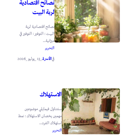
نصائح اقتصادية
لربة البيت
نصائح اقتصادية لربة
البيت : التوفير : التوفير في
ميزانية...
التحرير
الأسرة
_13 _يوليو _2026
في
.
الاستهلاك
سنتناول فيمايلي موضوعين
مهمين يخصان الاستهلاك : نمط
استهلاك الفرد...
التحرير