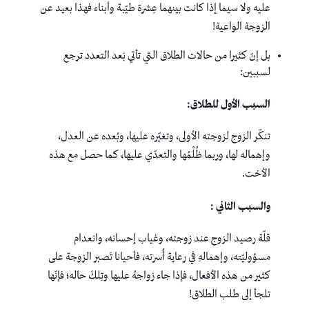
عليه ولا سيما إذا كانت بينهما عِشرة طيّبة وأبناء فهذا بعيد عن
الزوجة الواعية!
بل إنّ كثيرا من حالات الطلاق التي تأتي بَعد التعدد ترجع
لسببين:
السبب الأول للطلاق:
تنكّر الزوج لزوجته الأولى، وتغيّره عليها، وبُعده عن العدل،
وإهماله لها، وربما ظُلْمُها والتعدّي عليها، كما حصل مع هذه
الأخت.
والسبب الثاني :
قلّة رصيد الزوج عند زوجته، وغياب إحسانه، وانعدام
مسؤوليّته، وإهمالهِ في رعاية أُسرته، فأحيانا تَصبر الزوجة على
كثير من هذه الأفعال، فإذا جاء زواجهُ عليها وتِلكَ حاله؛ فإنّها
تلجأ إلى طلب الطلاق!