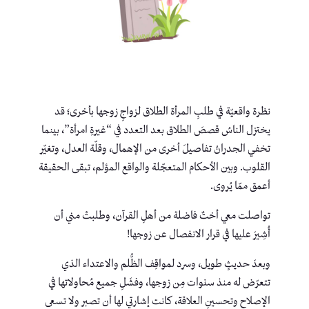
نظرة واقعيّة في طلبِ المرأة الطلاق لزواجِ زوجها بأخرى؛ قد
يختزل الناسُ قصصَ الطلاق بعد التعدد في “غيرةِ امرأة”، بينما
تخفي الجدرانُ تفاصيلَ أخرى من الإهمال، وقلّة العدل، وتغيّر
القلوب. وبين الأحكام المتعجّلة والواقع المؤلم، تبقى الحقيقة
أعمق ممّا يُروى.
تواصلت معي أختٌ فاضلة من أهلِ القرآن، وطلبتْ مني أن
أُشِيرَ عليها في قرار الانفصال عن زوجها!
وبعدَ حديثٍ طويل، وسرد لمواقِف الظُّلم والاعتداء الذي
تتعرّض له منذ سنوات مِن زوجها، وفشَلِ جميع مُحاولاتها في
الإصلاح وتحسينِ العلاقة، كانت إشارتي لها أن تصبر ولا تسعى