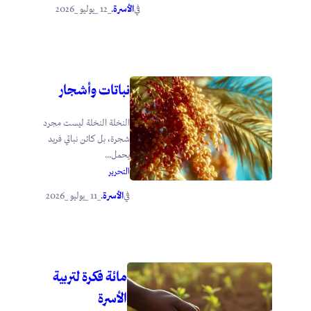
الأسرة
_12 _يوليو _2026
في
.
نباتات وأشجار
النخلة النخلة ليست مجرد
شجرة، بل كائن نباتي فريد
يحمل...
التحرير
الأسرة
_11 _يوليو _2026
في
.
مائة فكرة لتربية
الأسرة