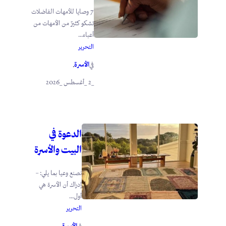
7 وصايا للأمهات الفاضلات
تشكو كثيرٌ من الأمهات من
أعباء...
التحرير
الأسرة
في
.
_2 _أغسطس _2026
الدعوة في
البيت والأسرة
نصنع وعيا بما يلي: –
إدراك أن الأسرة هي
أول...
التحرير