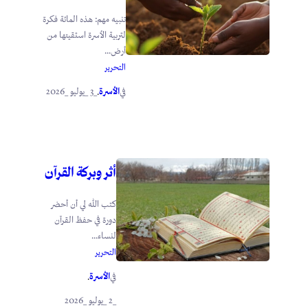
تنبيه مهم: هذه المائة فكرة
لتربية الأسرة استقيتها من
أرض...
التحرير
الأسرة
_3 _يوليو _2026
في
.
أثر وبركة القرآن
كتب الله لي أن أحضر
دورة في حفظ القرآن
لنساء...
التحرير
الأسرة
في
.
_2 _يوليو _2026