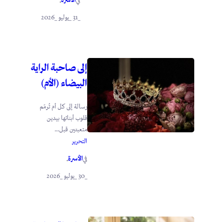
الأسرة
في
.
_31 _يوليو _2026
إلى صاحبة الراية
البيضاء (الأم)
رسالة إلى كل أم تُرمّم
قلوب أبنائها بيدين
متعبتين قبل...
التحرير
الأسرة
في
.
_30 _يوليو _2026