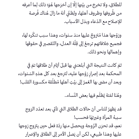
للطلاق، ولا تخرجَ من بيْتها إلّا إن أخرَجها هُوَ؛ ذلك لِما أعرفه
من ظُروفها وظروف أهلها، ولِظنّي أنهُ ما زالَ هُناك فُرصة
للإصلاح مع الدّعاء وبذل الأسباب.
وزوْجها هذا مُتزوجٌ عليها منذ سنوات، وهذا سبب تنكّره لها،
فجميع خِلافاتهم ترجعُ إلى قِلّة العدل، والتّقصير في حقوقها
وإهمالها ونحو ذلك.
ثمّ كانت النتيجة التي أبلغتني بها قبلَ أيّام أنّ طلاقها تمّ في
المحكمة بعد إصرارِ زوْجها عليه، لترجعَ بعد كل هذهِ السّنوات،
وبعد أن مضى بها العُمرُ إلى بيْتِ أهلها مُطلّقة مكسورة القلب!
وهُنَا لفتة يُظلَم فيها بعض النّساء..
قد يَظهرُ للناس أنّ حالات الطلاق التي تأتي بعد تعدّد الزوج
سببهُ المرأة وغيرتهَا فحسب!
نعم، قد تحزن الزّوجة ويحصل منها ردّة فعل حين يتزوج زوجها
عليها وهذا طبيعي، لكن أن يَصل الأمر إلى الطلاق والإصرار