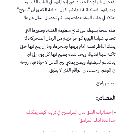
يفتحون قنواتٍ؛ للحديث عن إنجازاتهم في ألعاب الفيديو،
ومهاراتهم الاستثنائية فيها، ثم تكون الطامة الكبرىٰ أن “ينجح”
هؤلاء في جلب المشاهدات، ومن ثم تحصيل المال عبرها!
هذه لمحةٌ بسيطة عن نتائج منظومة الغفلة، وصورها التي
تجذب شبابنا اليوم؛ كواحةٍ مزينةٍ من الرمال المتحركة، لا
يملك الناظر نفسه أمام بريقها وسحرها، وما إن يقع فيها حتىٰ
تأكله شيئًا فشيئًا، ويجد نفسه يضيع فيها كلّ يومٍ، إلىٰ أن
يستسلم لقبضتها، ويصير يمشي بين الناس لا حياة فيه، روحه
في الوهم، وجسده في الواقع الذي لا يطيق..
تسنيم راجح.
المصادر:
–
إحصائيات القلق لدىٰ المراهقين في تزايد، كيف يمكنك
مساعدة ابنك المراهق؟