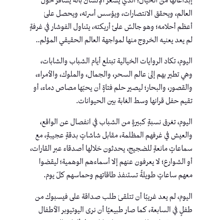
إبداعاتها من الخيال؛ الذي يشعر الإنسان بأنه يسافر حول
العالم، ويحقق الانتصارات، ويؤسس أسرته، ويحصل علىٰ
أعظم أحلامه؛ وهو جالسٌ علىْ أريكته، يتناول الفوشار في غرفةٍ
لم يعد يعنيه الخروج منها لمواجهة العالم الحقيقي المؤلم..
اليوم، تكاد الروايات الخيالية تبتلع أيام الشباب والشابات،
وهي تطير بهم إلىٰ عالم السحر، والجمال، والملوك، والأمراء،
والقصور، والبحار؛ ليصير حلم فتاةٍ أن يحبّها مصاص دماء، أو
تقيم حفل قرانها وسط الغابة بين الحيوانات.
اليوم، تغرق نسبةٍ كبيرةٍ من الشباب في انفصال عن الواقع،
والعيش في غرفهم المظلمة، مقابل شاشاتٍ بدقةٍ عجيبةٍ، مع
سماعاتٍ مانعةٍ للضجيج، يحدثون خلالها أصدقاء عبر القارات،
أو الشوارع؛ لا يعرفون عنهم إلا أسماءهم الوهمية؛ ليقضوا
معهم ساعاتٍ طويلةً تستنفذ طاقاتهم وحماسهم كلّ يوم.
اليوم، لم يعد غريبًا أن تتلقىٰ طلب صداقة على فيسبوك من
طفلٍ في السابعة، كما صار طبيعيًا أن نرى اليوتيوبر الأطفال