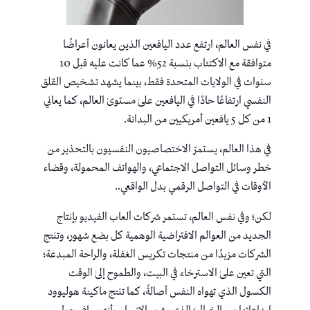
في نفس العالم، ارتفع عدد اليافعين الذين يعانون أعراضًا
متوافقة مع الاكتئاب بنسبة 52% عما كانت عليه قبل 10
سنوات في الولايات المتحدة فقط، بينما يشهد تشخيص القلق
النفسي ارتفاعًا حادًا في اليافعين علىٰ مستوىٰ العالم، كما يعاني
1 من كل 5 يافعين أمريكيين من البدانة.
في هذا العالم، يستمرّ الاختصاصيون النفسيون بالتحذير من
خطر وسائل التواصل الاجتماعي، والهواتف المحمولة، وقضاء
الأوقات في التواصل الرقمي بدل الواقعي..
لكن؛ وفي نفس العالم، تستمر شركات ألعاب الفيديو بإنتاج
الجديد من العوالم الافتراضية الوهمية كل بضع شهور، وتنتج
الشركات مزيدًا من منتجات تكريس الغفلة، والراحة المبدعة؛
التي تعين علىٰ الاسترخاء في البيت، والطموح إلىٰ الوقت
الكسول الذي تهواه النفس أصالةً، كما تنتج ماكينة هوليوود