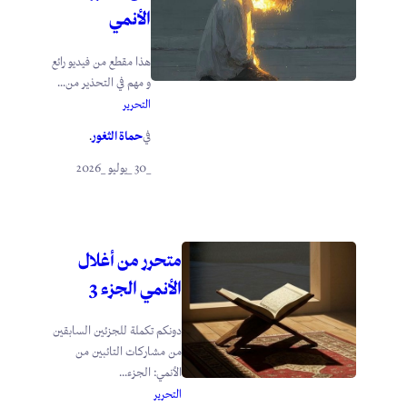
الأنمي
هذا مقطع من فيديو رائع
و مهم في التحذير من...
التحرير
حماة الثغور
في
.
_30 _يوليو _2026
متحرر من أغلال
الأنمي الجزء 3
دونكم تكملة للجزئين السابقين
من مشاركات التائبين من
الأنمي: الجزء...
التحرير