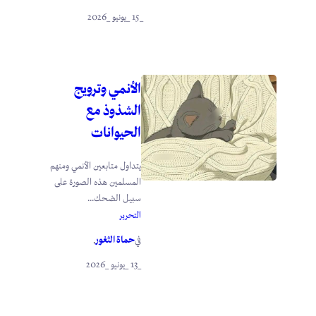
_15 _يونيو _2026
الأنمي وترويج
الشذوذ مع
الحيوانات
يتداول متابعين الأنمي ومنهم
المسلمين هذه الصورة على
سبيل الضحك...
التحرير
حماة الثغور
في
.
_13 _يونيو _2026