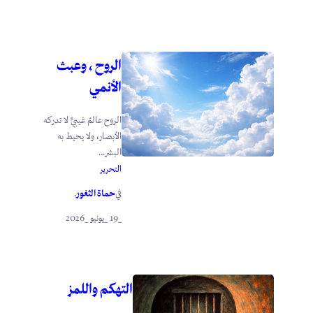
الروح ، وعبث
الأنمي
الروح عالمٌ غيبيٌّ لا تدركه
الأبصار، ولا يحيط به
البشر...
التحرير
حماة الثغور
في
.
_19 _يونيو _2026
التهكم واللمز