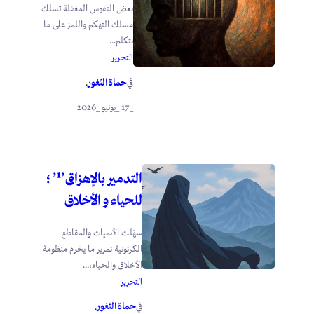
بعض النفوس المغفلة تسلك
مسلك التهكم واللمز على ما
نتكلم...
التحرير
حماة الثغور
في
.
_17 _يونيو _2026
التدمير بالإهزاق’¹’ ؛
للحياء و الأخلاق
سهّلت الأنميات والمقاطع
الكرتونية تمرير ما يخرم منظومة
الأخلاق والحياء،...
التحرير
حماة الثغور
في
.