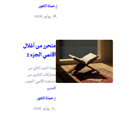
حماة الثغور
في
.
_18 _يوليو _2026
متحرر من أغلال
الأنمي الجزء 2
وهذا الجزء الثاني من
مشاركات التائبين من
مشاهدة الأنمي: الجزء...
التحرير
حماة الثغور
في
.
_11 _يوليو _2026