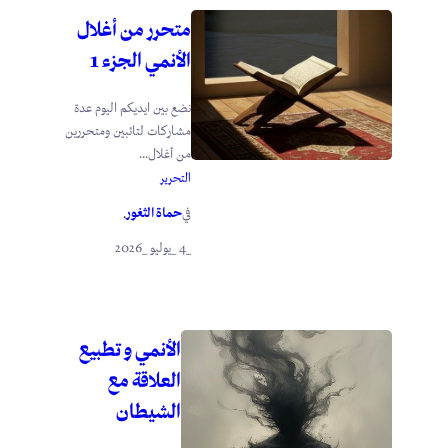
متحرر من أغلال
الأنمي الجزء 1
نضع بين ايديكم اليوم عدة
مشاركات لتائبين ومتحررين
من أغلال...
التحرير
حماة الثغور
في
.
_4 _يوليو _2026
الأنمي و تطبيع
العلاقة مع
الشيطان