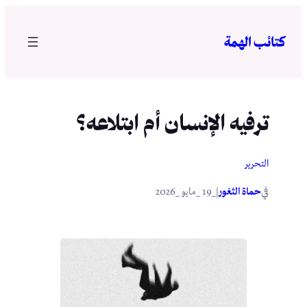
تخطى
إلى
كتائب الهمة
المحتوى
ترفيه الإنسان أم ابتلاعه؟
التحرير
في
|
حماة الثغور
_19 _مايو _2026