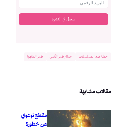
سجل في النشرة
حملة ضد المسلسلات
حملة_ضد_الأنمي
ضد_المانهوا
مقالات مشابهة
مقطع توعوي
عن خطورة