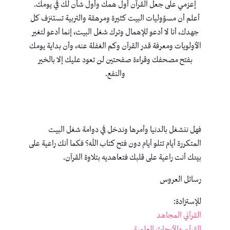
إعزمي على جعل القرآن أول همك وأول شأن لك في يومك.
أعلم أن مسؤوليات البيت كثيرة ومرهقة والتربية تستنزف كل
جهدك، أنا لا أدعو للإهمال وترك شغل البيت، إنما أدعو لتغير
الأولويات ومعرفة قدر القرآن وكم الغفلة عنه، وأن بداية يومك
بفتح مصحفك وقراءة صفحتين لن تعود عليك إلا بالخير
والنفع.
فهل ننشغل بالدنيا وأمرها وندخل في دوامة شغل البيت
المتكررة أيام تتلو أيام دون فتح كتاب الله؟ فكما أنك راعية على
بيتك أنت راعية على قلبك فتعاهديه بتلاوة القرآن.
رسائل العروس
للإستزادة:
القرآني المجاهد
القرآن والأبحاث العلمية