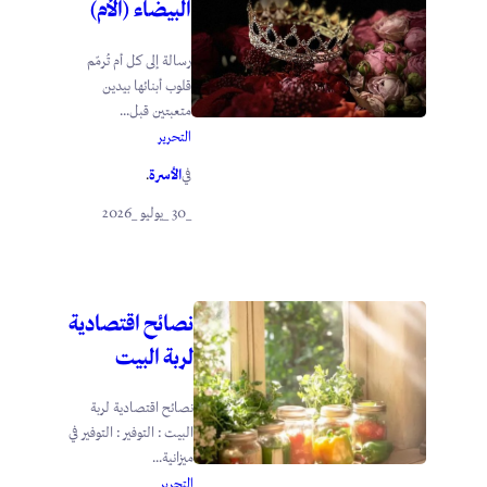
البيضاء (الأم)
رسالة إلى كل أم تُرمّم
قلوب أبنائها بيدين
متعبتين قبل...
التحرير
الأسرة
في
.
_30 _يوليو _2026
نصائح اقتصادية
لربة البيت
نصائح اقتصادية لربة
البيت : التوفير : التوفير في
ميزانية...
التحرير