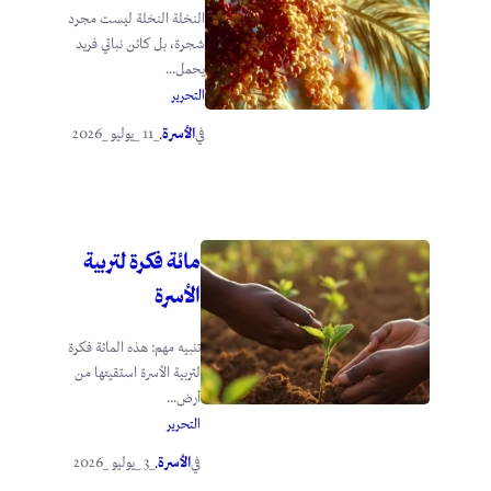
النخلة النخلة ليست مجرد
شجرة، بل كائن نباتي فريد
يحمل...
التحرير
الأسرة
_11 _يوليو _2026
في
.
مائة فكرة لتربية
الأسرة
تنبيه مهم: هذه المائة فكرة
لتربية الأسرة استقيتها من
أرض...
التحرير
الأسرة
_3 _يوليو _2026
في
.