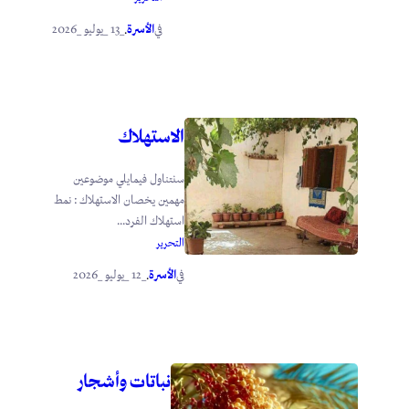
الأسرة
_13 _يوليو _2026
في
.
الاستهلاك
سنتناول فيمايلي موضوعين
مهمين يخصان الاستهلاك : نمط
استهلاك الفرد...
التحرير
الأسرة
_12 _يوليو _2026
في
.
نباتات وأشجار