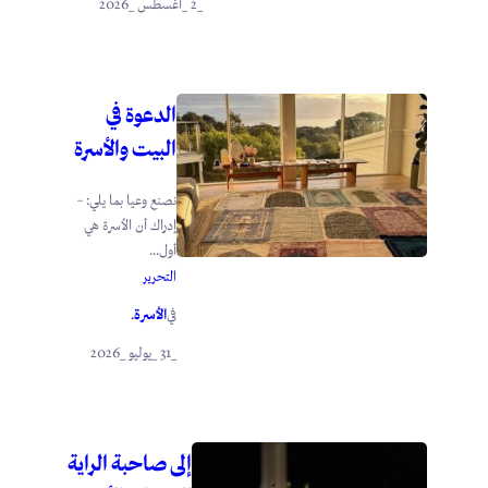
_2 _أغسطس _2026
الدعوة في
البيت والأسرة
نصنع وعيا بما يلي: –
إدراك أن الأسرة هي
أول...
التحرير
الأسرة
في
.
_31 _يوليو _2026
إلى صاحبة الراية