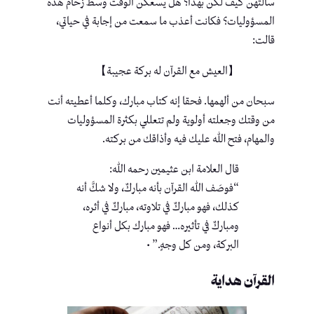
سألتهن كيف لكن بهذا؟ هل يسعكن الوقت وسط زحام هذه
المسؤوليات؟ فكانت أعذب ما سمعت من إجابة في حياتي،
قالت:
【العيش مع القرآن له بركة عجيبة】
سبحان من ألهمها. فحقا إنه كتاب مبارك، وكلما أعطيته أنت
من وقتك وجعلته أولوية ولم تتعللي بكثرة المسؤوليات
والمهام، فتح الله عليك فيه وأذاقك من بركته.
قال العلامة ابن عثيمين رحمه الله:
“فوصَف الله القرآن بأنه مباركٌ، ولا شكَّ أنه
كذلك، فهو مباركٌ في تلاوته، مباركٌ في أثره،
ومباركٌ في تأثيره… فهو مبارك بكل أنواع
البركة، ومن كل وجهٍ.” •
القرآن هداية