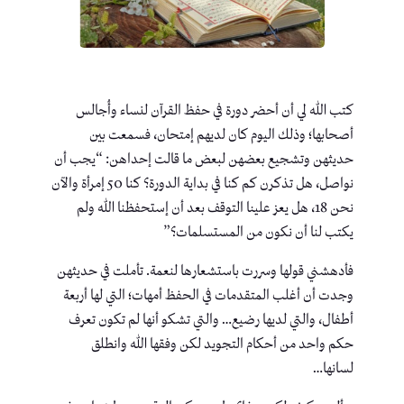
كتب الله لي أن أحضر دورة في حفظ القرآن لنساء وأُجالس
أصحابها؛ وذلك اليوم كان لديهم إمتحان، فسمعت بين
حديثهن وتشجيع بعضهن لبعض ما قالت إحداهن: “يجب أن
نواصل، هل تذكرن كم كنا في بداية الدورة؟ كنا 50 إمرأة والآن
نحن 18، هل يعز علينا التوقف بعد أن إستحفظنا الله ولم
يكتب لنا أن نكون من المستسلمات؟”
فأدهشني قولها وسررت باستشعارها لنعمة. تأملت في حديثهن
وجدت أن أغلب المتقدمات في الحفظ أمهات؛ التي لها أربعة
أطفال، والتي لديها رضيع… والتي تشكو أنها لم تكون تعرف
حكم واحد من أحكام التجويد لكن وفقها الله وانطلق
لسانها…