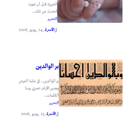
الغريزة قبل أن تموت
أتحدث عن تلك...
التحرير
الأسرة
_24 _يونيو _2026
في
.
بر الوالدين
بر الوالدين… في جلبة العيش
وهدير الأيام، تجري بيننا
الكلمات...
التحرير
الأسرة
_23 _يونيو _2026
في
.