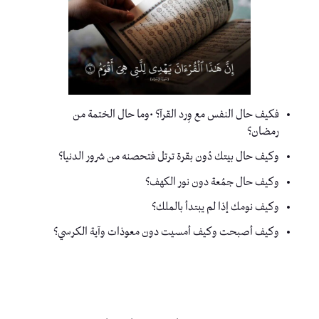
فكيف حال النفس مع وِرد القرآ؟ •وما حال الختمة من
رمضان؟
وكيف حال بيتك دُون بقرة ترتل فتحصنه من شرور الدنيا؟
وكيف حال جمُعة دون نور الكهف؟
وكيف نومك إذا لم يبتدأ بالملك؟
وكيف أصبحت وكيف أمسيت دون معوذات وآية الكرسي؟