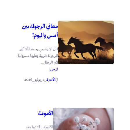
معاني الرجولة بين
أمس واليوم!
قال الإبراهيمي رحمه الله:”إن
للرجولة ضريبة وعليها مسؤولية
لأن الرجال...
التحرير
الأسرة
_1 _يوليو _2026
في
.
الأمومة
الأمومة… أنقذوا هذه