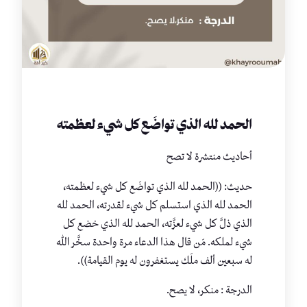
الحمد لله الذي تواضَع كل شيء لعظمته
أحاديث منتشرة لا تصح
حديث: ((الحمد لله الذي تواضَع كل شيء لعظمته،
الحمد لله الذي استسلم كل شيء لقدرته، الحمد لله
الذي ذلَّ كل شيء لعزَّته، الحمد لله الذي خضع كل
شيء لملكه. مَن قال هذا الدعاء مرة واحدة سخَّر الله
له سبعين ألف ملَك يستغفرون له يوم القيامة)).
الدرجة : منكر، لا يصح.