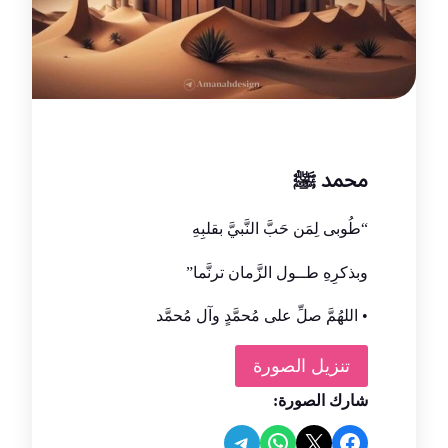
محمد ﷺ
“طُوبی لِمَن حَبَّ النَّبيَّ بقلبِهِ
‏وبذكرِهِ طــول الزَّمان ترنَّما”
• اللهُمَّ صلِّ على مُحمَّدٍ وآل مُحمَّد
تنزيل الصورة
شارك الصورة:
Share on Telegram
Share on WhatsApp
Share on Facebook
Share on X