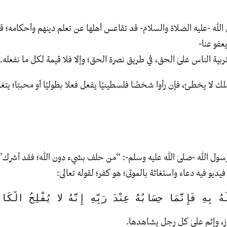
د أكثر من ١٤٠٠ عام من بعثة رسول الله -عليه الصلاة والسلام- قد تقاعس أهلها عن تعلم دينهم
عفو عنا-
ية الناس علىٰ الحق، في طريق نصرة الحق؛ وإلا فلا قيمة لكل ما نفعله.
 لا يخطئ، فإن رأوا شخصًا فلسطينيًا يفعل فعلا بطوليًا أو محببًا؛ يت
رسول الله -صلىٰ الله عليه وسلم-: “من حلف بشيء دون الله؛ فقد أشرك” نش
 فيه دعاء واستغاثة بالموتىٰ؛ هو كفر؛ لقوله تعالىٰ:
 بِهِ فَإِنَّمَا حِسَابُهُ عِنْدَ رَبِّهِ إِنَّهُ لا يُفْلِحُ الْكَاف
ز، وإثم علىٰ كل رجل يشاهدها.