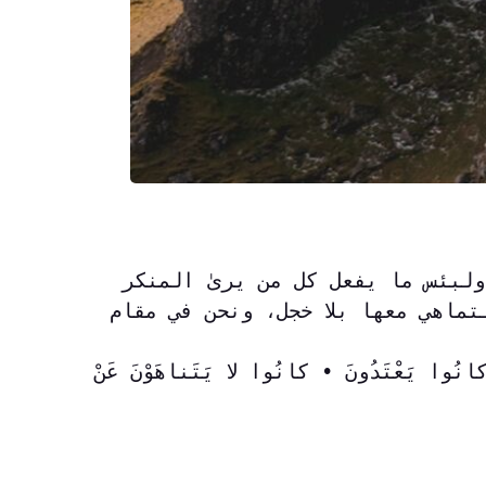
آيات عظيمة مزلزلة تحذرنا من مصير الاستهانة بالمنكر، "لبئس ما كانوا يفعلون"، ولبئس ما يفعل كل من يرىٰ المنكر 
أمامه ولا ينهىٰ عنه، وإنه لمصابٌ جلل أن يستمر سريان المنكرات أمامنا، ويستمر التماهي معها بلا خجل، ونحن في مقام 
﴿لُعِنَ الَّذِينَ كَفَرُوا مِن بَنِي إسْرائِيلَ عَلى لِسانِ داوُدَ وعِيسى ابْنِ مَرْيَمَ ذَلِكَ بِما عَصَوْا وكانُوا يَعْتَدُونَ • كانُوا لا يَتَناهَوْنَ عَنْ 