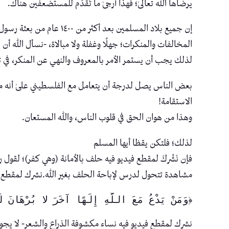
يرضاها الله تعالىٰ؛ فهذا أرجىٰ ما تُقَدِّم للمستضعفين هناك.
إن جميع بلاد المسلمين بع
المخالفات والمنكرات؛ جهلًا وغفلة ولا مبالاة، -نسأل الله أن ي
لذلك يجب أن يستمر الأمر بالمعروف والنهي عن المنكر، في ترب
بعض الناس يصل لدرجة أن يتعامل مع الفلسطيني علىٰ أنه ملك
الاستقامة!
وهذا من هوان الحق في قلوب الناس، والله المستعان.
لذلك؛ فلتكن يقظا أيها المسلم
فإن نَشْركَ لمقطع فيديو فيه حلف بالأمانة (وهي كفر)؛ لقول 
مشاهدة تتحول لدرس لإباحة الحلف بغير الله.نشرك لمقطع فيديو
﴿وَمَنْ يَدْعُ مَعَ اللَّهِ إِلَهًا آخَرَ لا بُرْهَانَ لَهُ
نشرك لمقطع فيديو فيه نساء مكشوفة الذراع والشعر- لا يجو