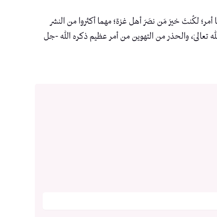
؛ لكُنتَ خيرَ مَن نصَرَ أهل غزة؛ مهما أكثروا من النشر
الله تعالىٰ، والحذر من التهوين من أمر عظيم ذكره الله -جل