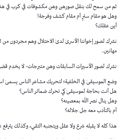
ثم من سمح لك بنقل صورهن وهن مكشوفات في كرب في هذه
وهل هو مقام سترٍ أم مقام كشف وفرجة!
أين عقلك؟
نشرك لصور إخواننا الأسرىٰ لدىٰ الاحتلال وهم مجردون من 
مهانين.
نشرك لصور الأسيرات السابقات وهن متبرجات- لا يخدم قضيت
وضع الموسيقىٰ في الخلفية؛ لتحريك مشاعر الناس يسمىٰ است
هل أنت بحاجة لموسيقىٰ كي تحرك ضمائر الناس؟
وهل ينال نصر الله بمعصيته؟
أم بالتأدب معه جل جلاله؟
هذا كله لا يقبله شرع ولا عقل ويتجنبه التقي، وكذلك يترفع