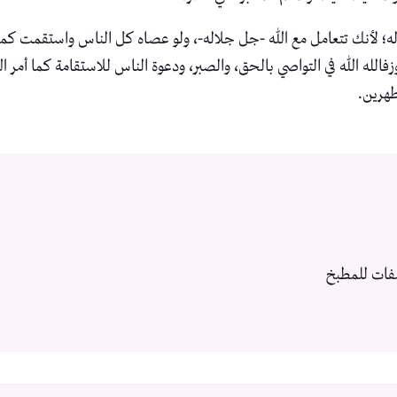
له؛ لأنك تتعامل مع الله -جل جلاله-، ولو عصاه كل الناس واستقمت كما أمر
جوزفالله الله في التواصي بالحق، والصبر، ودعوة الناس للاستقامة كما أمر 
طهرين.
فات للمطبخ