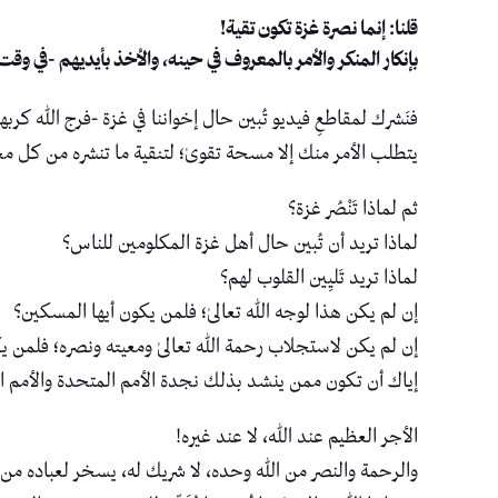
قلنا: إنما نصرة غزة تكون تقية!
بإنكار المنكر والأمر بالمعروف في حينه، والأخذ بأيديهم -في و
فنَشرك لمقاطعِ فيديو تُبين حال إخواننا في غزة -فرج الله كر
يتطلب الأمر منك إلا مسحة تقوىٰ؛ لتنقية ما تنشره من كل مخا
ثم لماذا تَنْصُر غزة؟
لماذا تريد أن تُبين حال أهل غزة المكلومين للناس؟
لماذا تريد تَليِين القلوب لهم؟
إن لم يكن هذا لوجه الله تعالىٰ؛ فلمن يكون أيها المسكين؟
إن لم يكن لاستجلاب رحمة الله تعالىٰ ومعيته ونصره؛ فلمن ي
إياك أن تكون ممن ينشد بذلك نجدة الأمم المتحدة والأمم ا
الأجر العظيم عند الله، لا عند غيره!
والرحمة والنصر من الله وحده، لا شريك له، يسخر لعباده من ي