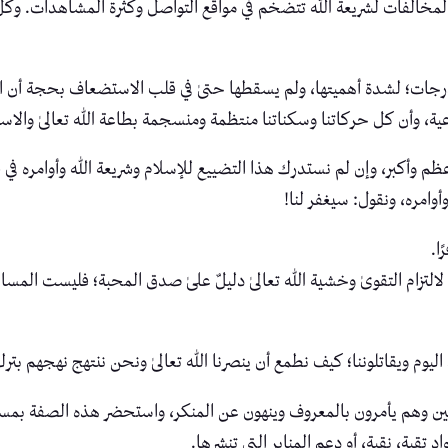
لمخالفات لشريعة الله تتضخم في مواقع التواصل وكثرة المشاهدات. وكل
الىٰ درجات؛ لشدة أهميتها، ولم يسقطها حتىٰ في قلب الاستضعاف بحجة أن
ة، وأن كل حركاتنا وسكناتنا منتظمة ومنسجمة بطاعة الله تعالىٰ والاست
ه أعظم وأكبر، وإن لم نستدرك هذا التضييع للإسلام وشريعة الله وأوامره 
وامره، ونقول: سيغفر لنا!
ا.
لتزام التقوىٰ وخشية الله تعالىٰ دليلٌ علىٰ صدق المحبة؛ فليست المساه
م اليوم ويقاتلوننا؛ كيف نطمع أن ينصرنا الله تعالىٰ ونحن ننتهج نهجهم بتر
م يأمرون بالمعروف وينهون عن المنكر، واستحضر هذه الصفة بمسؤولية
قية، نقية، أو دعم المنابر التي تنشرها.