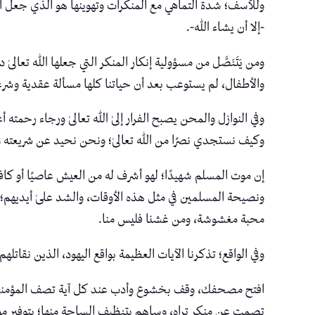
وللأسف؛ شدة التماهي مع المنكرات وتهوينها هو الذي جعل ا
-إلا أن يشاء الله-.
ومن يَتَنَصَّل من مسؤولية إنكار المنكر التي جعلها الله تع
والأطفال، لم يستوعب بعد أن حياتنا كلها مسألة عقدية وشرعي
وفي النوازل والمحن يصبح الفرار إلىٰ الله تعالىٰ ورجاء رحمت
وكيف نستجدي نصرًا من الله تعالىٰ؛ ونحن نحيد عن شريعته وأ
إن موت المسلم شهيدًا؛ لهو أشرف له من العيش عاصيًا أو كافرً
ونصيحة المسلمين في مثل هذه الأوقات، والشد علىٰ أيديهم؛ لا
محبة مغشوشة، ومن غشنا فليس منا.
وفي الواقع؛ تذكرنا الآيات العظيمة بواقع اليهود، الذين نقاتله
افتح مصحفك، وقف بخشوع وأدب عند كل آية تصف المؤمنين وه
تصمت عن منكر تراه، وساهم بتنظيف الساحة منها؛ بتوفير مواد ت