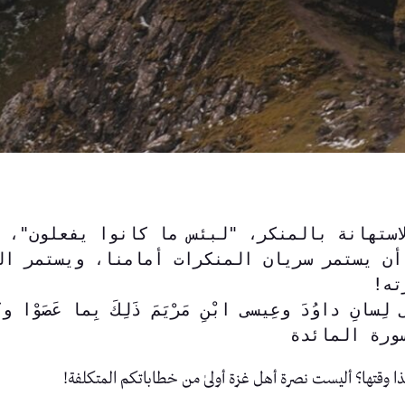
ته! 
َ﴾  سورة المائدة 
 وقتها؟ أليست نصرة أهل غزة أولىٰ من خطاباتكم المتكلفة!