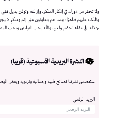
ولا تحقر من دورك في إنكار المنكر، وإزالته، وتوفير بديل تقي 
والبكاء عليهم ظاهرًا؛ بينما هم يتعاونون علىٰ إثم ومنكرٍ لا ي
جلاله- في مقام تحذير ولعن. والله يحب التوابين ويحب المت
النشرة البريدية الأسبوعية (قريبا)
ستتصمن نشرتنا نصائح طبية وجمالية وتربوية وبعض الوص
البريد الرقمي