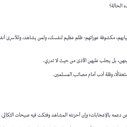
 الحالة؟
ثيابهم، مكشوفة عوراتهم- ظلم عظيم لنفسك، ولمن يشاهد، وللأسرىٰ أن
هن، بل يجلب عليهن الأذىٰ من حيث لا تدري.
غفالًا، وقلة أدب أمام مصائب المسلمين.
 عن دعمه بالإعجابات؛ وإن أحزنته المشاهد وفتكت فيه صيحات الثكالىٰ.