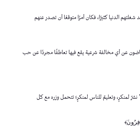
 وأحكامه؛ قد شغلتهم الدنيا كثيرًا، فكان أمرًا متوقعًا أن تصدر عنهم
غاضون عن أي مخالفة شرعية يقع فيها تعاطفًا مجردًا عن حب
رٌ لمنكرٍ، وتعليمٌ للناس لمنكرٍ؛ تتحمل وزره مع كل
ِرُونَ﴾