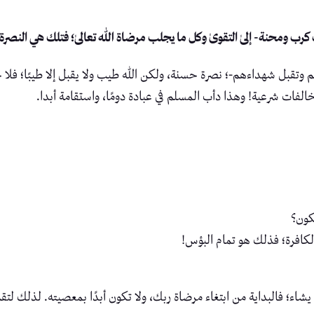
قت كرب ومحنة- إلىٰ التقوىٰ وكل ما يجلب مرضاة الله تعالىٰ؛ فتلك هي النص
بهم وتقبل شهداءهم-؛ نصرة حسنة، ولكن الله طيب ولا يقبل إلا طيبًا؛ فلا
لفات شرعية! وهذا دأب المسلم في عبادة دومًا، واستقامة أبدا.
كون؟
لكافرة؛ فذلك هو تمام البؤس!
شاء؛ فالبداية من ابتغاء مرضاة ربك، ولا تكون أبدًا بمعصيته. لذلك لتق