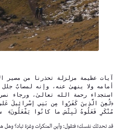
استجداء رحمة الله تعالىٰ، ورجاء نصر
مُنْكَرٍ فَعَلُوهُ لَبِئْسَ ما كانُوا يَفْعَلُون
قد تحدثك نفسك؛ فتقول: وأين المنكرات وغزة تباد؟ وهل هذا