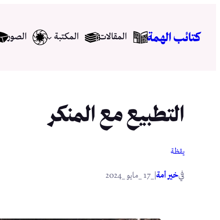
تخطى
إلى
كتائب الهمة
المقالات
المكتبة
الصور
المحتوى
التطبيع مع المنكر
يقظة
في
|
خير أمة
_17 _مايو _2024