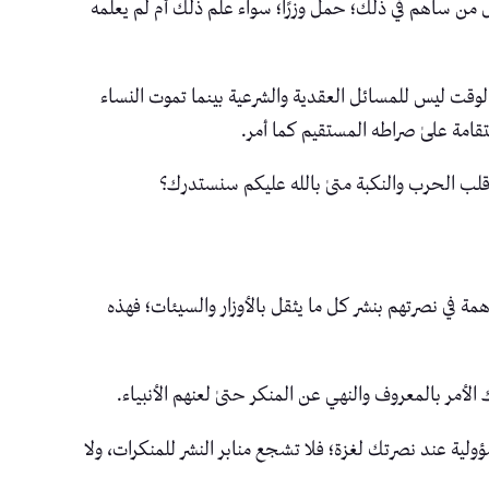
 من ساهم في ذلك؛ حمل وزرًا؛ سواء علم ذلك أم لم يعلمه
 الوقت ليس للمسائل العقدية والشرعية بينما تموت النساء
قامة علىٰ صراطه المستقيم كما أمر.
في قلب الحرب والنكبة متىٰ بالله عليكم سنستدرك؟
مة في نصرتهم بنشر كل ما يثقل بالأوزار والسيئات؛ فهذه
ك الأمر بالمعروف والنهي عن المنكر حتىٰ لعنهم الأنبياء.
 عند نصرتك لغزة؛ فلا تشجع منابر النشر للمنكرات، ولا