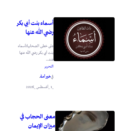
أسماء بنت أبي بكر
رضي الله عنها
على خطى الصحابياتأسماء
بنت أبي بكر رضي الله عنها
عند...
التحرير
خير أمة
في
.
_1 _أغسطس _2026
معنى الحجاب في
ميزان الإيمان