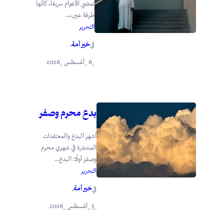
تمضي الأعوام سريعًا، كأنها
طرفة عين،...
التحرير
خير أمة
في
.
_6 _أغسطس _2026
بدع محرم وصفر
أشهر البدع والمعتقدات
المنتشرة في شهري محرم
وصفر أولًا: البدع...
التحرير
خير أمة
في
.
_5 _أغسطس _2026