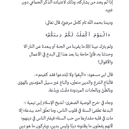
إذا لم يجد من يشاركه، وذلك لاعتياده الذكر الجماعي دون
غيره.
وديننا بحمد الله تام كامل مرضيٌّ، قال تعالى:
 ﴿الْيَوْمَ أَكْمَلْتُ لَكُمْ دِينَكُمْ﴾
ولم يترك نبينا ﷺ ما يقربنا من الجنة أو يبعدنا عن النار الا
وحدثنا به، فأيُّ حاجة بنا بعد هذا إلى البدع في الأعمال
والأقوال؟
قال ابن مسعود: «اتَّبِعُوا ولا تَبْتَدعوا فقد كفيتم».
فاتِّبَاع الشرع والدين متعيِّن، واتّباع غير سبيل المؤمنين بالهوَى
وبالظَّنِّ وبالعادات المردودة مَقْتٌ، وبِدْعة.
وجاء في -شرح الوصية الصغرىٰ- لشيخ الإسلام إبن تيمية :-
البدعة تطفئ السنة في قلوب الناس، وما تعلّق أحد ببدعة؛ إلا
مات في قلبه مقدارها من حب السنة؛ فيفتر الناس في دينهم؛
لأنهم يفعلون ما يظنونه دينًا وليس بدين، ويتركون ما هو دين