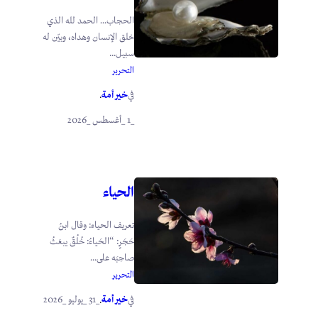
الحجاب… الحمد لله الذي
خلق الإنسان وهداه، وبيّن له
سبيل...
التحرير
خير أمة
في
.
_1 _أغسطس _2026
الحياء
تعريف الحياء: وقال ابنُ
حَجَرٍ: “الحَياءُ: خُلُقٌ يبعَثُ
صاحِبَه على...
التحرير
خير أمة
_31 _يوليو _2026
في
.