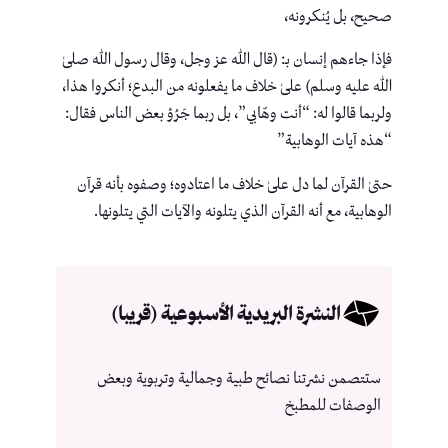
صحيح، بل يُنكرونه،
فإذا جاءهم إنسان بـ: (قال الله عز وجل، وقال رسول الله صلىٰ
الله عليه وسلم) علىٰ خلاف ما يفعلونه من البدع؛ أنكروا هذا،
ولربما قالوا له: “أنت وهّابي”، بل ربما جَرُؤ بعض الناس فقال:
“هذه آيات الوهابية”
حتىٰ القرآن لما دل علىٰ خلاف ما اعتادوه؛ وصفوه بأنه قرآن
الوهابية، مع أنه القرآن الذي يتلونه والآيات التي يتلونها.
النشرة البريدية الأسبوعية (قريبا)
ستتصمن نشرتنا نصائح طبية وجمالية وتربوية وبعض
الوصفات للمطبخ