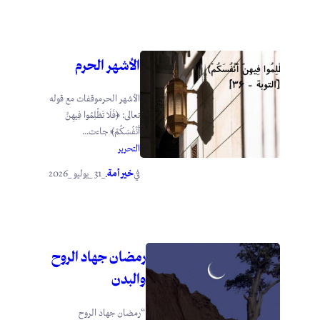
الأشهر الحرم
الأشهر الحرموقفات مع قوله
تعالى: ﴿فَلَا تَظْلِمُوا فِيهِنَّ
أَنْفُسَكُمْ﴾ جاءت...
التحرير
خير أمة
_31 _يوليو _2026
في
.
رمضان جهاد الروح
والبدن
“رمضان جهاد الروح