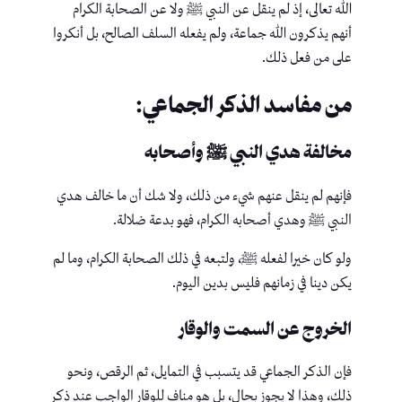
الله تعالى، إذ لم ينقل عن النبي ﷺ ولا عن الصحابة الكرام
أنهم يذكرون الله جماعة، ولم يفعله السلف الصالح، بل أنكروا
على من فعل ذلك.
من مفاسد الذكر الجماعي:
مخالفة هدي النبي ﷺ وأصحابه
فإنهم لم ينقل عنهم شيء من ذلك، ولا شك أن ما خالف هدي
النبي ﷺ وهدي أصحابه الكرام، فهو بدعة ضلالة.
ولو كان خيرا لفعله ﷺ، ولتبعه في ذلك الصحابة الكرام، وما لم
يكن دينا في زمانهم فليس بدين اليوم.
الخروج عن السمت والوقار
فإن الذكر الجماعي قد يتسبب في التمايل، ثم الرقص، ونحو
ذلك، وهذا لا يجوز بحال، بل هو مناف للوقار الواجب عند ذكر