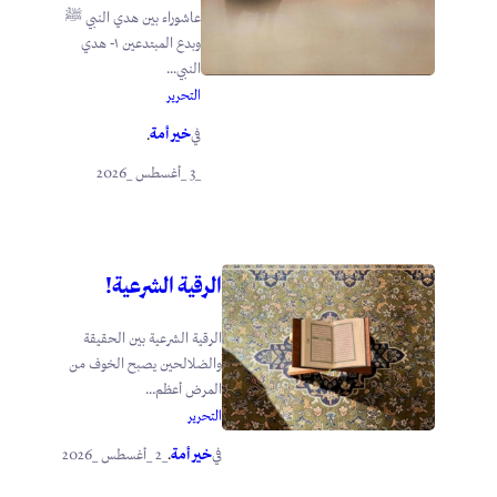
عاشوراء بين هدي النبي ﷺ
وبدع المبتدعين ١- هدي
النبي...
التحرير
خير أمة
في
.
_3 _أغسطس _2026
الرقية الشرعية!
الرقية الشرعية بين الحقيقة
والضلالحين يصبح الخوف من
المرض أعظم...
التحرير
خير أمة
_2 _أغسطس _2026
في
.