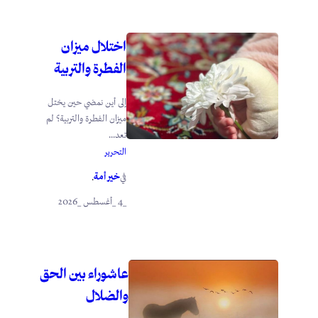
اختلال ميزان
الفطرة والتربية
إلى أين نمضي حين يختل
ميزان الفطرة والتربية؟ لم
تعد...
التحرير
خير أمة
في
.
_4 _أغسطس _2026
عاشوراء بين الحق
والضلال