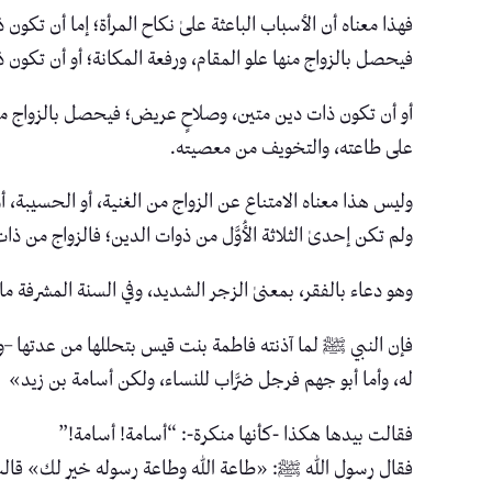
فهذا معناه أن الأسباب الباعثة علىٰ نكاح المرأة؛ إما أن تكو
فيحصل بالزواج منها علو المقام، ورفعة المكانة؛ أو أن تكون
أو أن تكون ذات دين متين، وصلاحٍ عريض؛ فيحصل بالزواج منها ا
على طاعته، والتخويف من معصيته.
وليس هذا معناه الامتناع عن الزواج من الغنية، أو الحسيبة،
ولم تكن إحدىٰ الثلاثة الأُوَّل من ذوات الدين؛ فالزواج من
وهو دعاء بالفقر، بمعنىٰ الزجر الشديد، وفي السنة المشرفة ما يد
فإن النبي ﷺ لما آذنته فاطمة بنت قيس بتحللها من عدتها –وك
له، وأما أبو جهم فرجل ضرَّاب للنساء، ولكن أسامة بن زيد»
فقالت بيدها هكذا -كأنها منكرة-: “أسامة! أسامة!”
فقال رسول الله ﷺ: «طاعة الله وطاعة رسوله خير لك» قالت