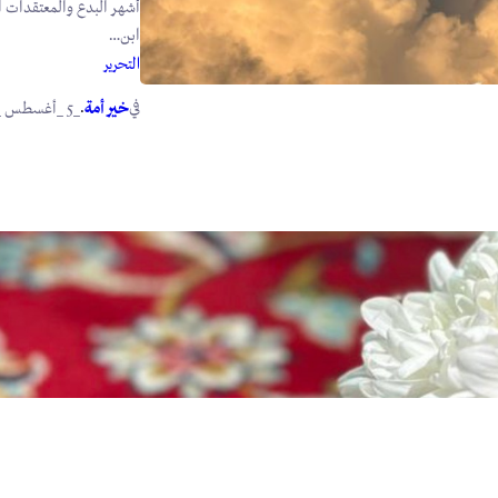
أشهر البدع والمعتقدات ا
ابن…
التحرير
في
.
خير أمة
_5 _أغسطس _2026