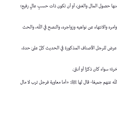
 منها حصول المال والغنىٰ، أو أن تكون ذات حسبٍ عالٍ رفيع؛
امره والانتهاء عن نواهيه وزواجره، والنصح في الله، والحث
إذا عرض للرجل الأصناف المذكورة في الحديث كلٌ علىٰ حدة،
ة؛ سواء كان ذكرًا أو أنثىٰ.
له عنهم جميعًا- قال لها ﷺ: «أما معاوية فرجل ترب لا مال