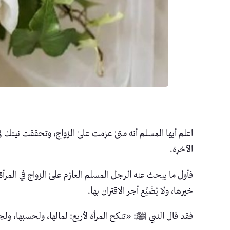
اعلم أيها المسلم أنه متىٰ عزمت علىٰ الزواج، وتحققت نيت
الآخرة.
فأول ما يبحث عنه الرجل المسلم العازم علىٰ الزواج في المرأة ا
خيرها، ولا يُضَيِّع أجر الاقتران بها.
فقد قال النبي ﷺ: «تنكح المرأة لأربع: لمالها، ولحسبها، ولج