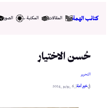
تخطى
إلى
كتائب الهمة
المقالات
المكتبة
الصور
المحتوى
حُسن الاختيار
التحرير
في
|
خير أمة
_6 _يونيو _2024