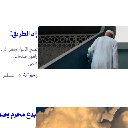
زاد الطريق!
تمضي الأعوام ويبقى الزاد ت
وتُطوى صفحات…
التحرير
في
.
خير أمة
_6 _أغسطس _2026
بدع محرم وصف