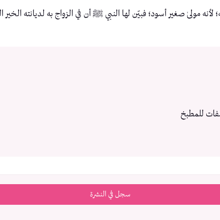
 لأنه مولىٰ صغير أسود؛ فبيّن لها النبي ﷺ أن في الزواج به لديانته الخير 
فات للمطبخ
سجل في النشرة