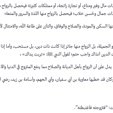
ن ذات مال وفير ومتاع، أو تجارة رائجة، أو ممتلكات كثيرة؛ فيحصل بالزواج
 ذات جمال وحُسن خلاب؛ فيحصل بالزواج منها اللذة والسرور والمتعة؛
لسكن والمودة، والصلاح والوفاق، والتآزر علىٰ طاعة الله، والامتثال لأو
 أو الجميلة، بل الزواج منها جائز إذا كانت ذات دين، بل مستحب، وأما 
 ذات الدين آنذاك واجب حتم؛ لقول النبي ﷺ: «تربت يداك» ،
ل علىٰ أن الزواج بأهل الديانة والصلاح مما ينفع المتزوج في الدنيا والآخر
ان قد خطبها معاوية بن أبي سفيان، وأبي الجهم، وأسامة بن زيد، رضي ال
: “فتزوجته فاغتبطته”.