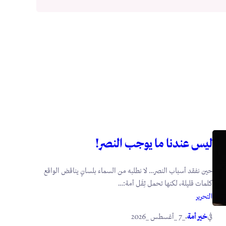
ليس عندنا ما يوجب النصر!
حين نفقد أسباب النصر… لا نطلبه من السماء بلسانٍ يناقض الواقع
كلمات قليلة، لكنها تحمل ثِقَل أمة:…
التحرير
في
.
خير أمة
_7 _أغسطس _2026