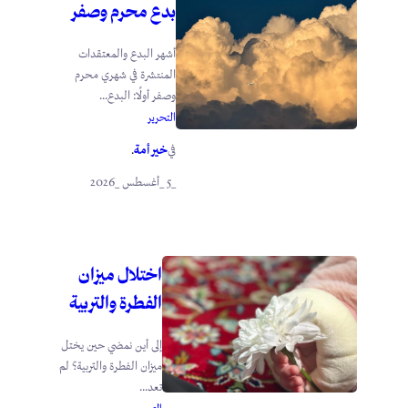
بدع محرم وصفر
أشهر البدع والمعتقدات
المنتشرة في شهري محرم
وصفر أولًا: البدع...
التحرير
خير أمة
في
.
_5 _أغسطس _2026
اختلال ميزان
الفطرة والتربية
إلى أين نمضي حين يختل
ميزان الفطرة والتربية؟ لم
تعد...