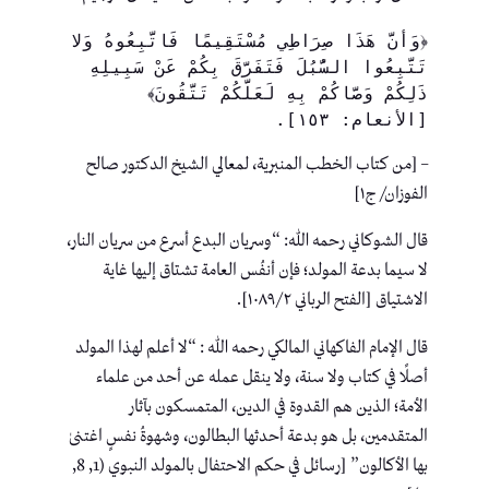
﴿وَأَنَّ هَذَا صِرَاطِي مُسْتَقِيمًا فَاتَّبِعُوهُ وَلا 
تَتَّبِعُوا السُّبُلَ فَتَفَرَّقَ بِكُمْ عَنْ سَبِيلِهِ 
ذَلِكُمْ وَصَّاكُمْ بِهِ لَعَلَّكُمْ تَتَّقُونَ﴾ 
[الأنعام: ١٥٣].
– [من كتاب الخطب المنبرية، لمعالي الشيخ الدكتور صالح
الفوزان/ ج١]
قال الشوكاني رحمه الله: “وسريان البدع أسرع من سريان النار،
لا سيما بدعة المولد؛ فإن أنفُس العامة تشتاق إليها غاية
الاشتياق [الفتح الرباني ١٠٨٩/٢].
قال الإمام الفاكهاني المالكي رحمه الله : “لا أعلم لهذا المولد
أصلًا في كتاب ولا سنة، ولا ينقل عمله عن أحد من علماء
الأمة؛ الذين هم القدوة في الدين، المتمسكون بآثار
المتقدمين، بل هو بدعة أحدثها البطالون، وشهوةُ نفسٍ اغتنىٰ
بها الأكالون” [رسائل في حكم الاحتفال بالمولد النبوي (1, 8,