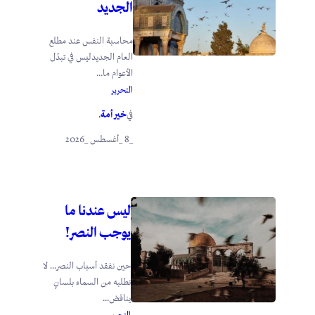
الجديد
محاسبة النفس عند مطلع
العام الجديدليس في تبدّل
الأعوام ما...
التحرير
خير أمة
في
.
_8 _أغسطس _2026
ليس عندنا ما
يوجب النصر!
حين نفقد أسباب النصر… لا
نطلبه من السماء بلسانٍ
يناقض...
التحرير