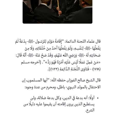
قال علماء اللجنة الدائمة: “إِقَامَةُ مَوْلِدٍ لِلرَّسُول -ﷺ- بِدْعَةٌ لَمْ
يَفْعَلْهَا -ﷺ- لِنَفْسِهِ، وَلَمْ يَفْعَلْهَا أَحَدٌ مِنْ خُلَفَائِهِ، وَلَا مِنْ
صَحَابَتِهِ لَهُ -ﷺ- وَرَضِيَ اللَّهُ عَنْهُمْ، وَقَدْ صَحَّ عَنْهُ -ﷺ- أَنَّهُ قَالَ:
«مَنْ عَمِلَ عَمَلًا لَيْسَ عَلَيْهِ أَمْرُنَا فَهُوَ رَدٌّ»”. [أخرجه مسلم
(١٧١٨) – فَتَاوَىٰ اللَّجْنَةِ الدَّائِمَةِ (١١٢٢)].
قال الشيخ صالح الفوزان حفظه الله: “أيها المسلمون، إن
الاحتفال بالمولد النبوي- باطل، ومحرم من عدة وجوه:
أولًا: أنه بدعة في الدين، وكل بدعة ضلالة، ولن
يستطيع الذين يرون إقامته أن يقيموا عليه دليلًا من
الشرع.