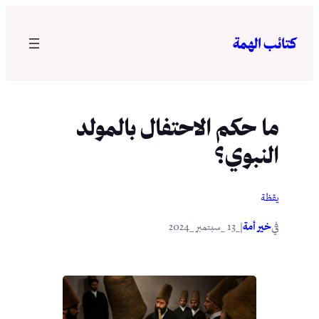
تخطى
إلى
كتائب الهمة
المحتوى
ما حكم الاحتفال بالمولد
النبوي؟
يقظة
في
|
خير أمة
_13 _سبتمبر _2024