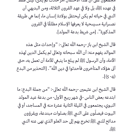
مجمعون على أن هذا الاحتفال أمر حادث لم يكن، ليس فقط
في عهده ﷺ، بل ولا في عهد القرون الثلاثة، ومن البديهي أن
النبي في حياته لم يكن ليحتفل بولادة إنسان ما، إنما هي طريقة
نصـ،ـرانية مسيـ،ـحية لا يعرفها الإسلام مطلقًا في القرون
المذكورة”. [من شريط بدعة المولد].
قال الشيخ ابن باز -رحمه الله تعالى-: “وإحداث مثل هذه
الموالد يفهم منه: أن الله سبحانه وتعالى لم يكمل الدين لهذه
الأمة، وأن الرسول ﷺ لم يبلغ ما ينبغي للأمة أن تعمل به، حتى
أتى هؤلاء المتأخرون فأحدثوا في دين الله”. [التحذير من البدع
(4- 5)].
قال الشيخ ابن عثيمين -رحمه الله تعالى-: “من جملة البدع: ما
ابتدعه بعض الناس -في شهر ربيع الأول- من بدعة عيد المولد
النبوي، يجتمعون في الليلة الثانية عشرة منه في المساجد، أو في
البيوت فيصلّون على النبي ﷺ بصلوات مبتدعة، ويقرؤون
مدائح للنبي ﷺ تخرج بهم إلى حد الغلو الذي نهى عنه النبي
ﷺ.