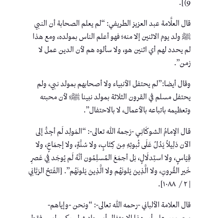
9)].
قال العلَّامة عبد العزيز الطريفي: “لم يعلم الصحابة أن النبي
ﷺ ولد يوم الاثنين إلا منه؛ فهو أعلم الناس بمولده، ومع هذا
لم يحدد لهم أي اثنين هو، ولا سألوه هم لأن الدين عمل لا
زمن”.
وقال أيضا:”لم يحتفل الأنبياء ولا أصحابهم بمولد نبي، ولم
يحتفل مسلم في القرون الثلاثة بمولد نبينا ﷺ؛ لأن محبته
وتعظيمه باتباعه بالأعمال، لا بالاحتفال”.
قـال الإمـامُ الشوكَانِـي -رَحِمهُ الله تعالى-: “المَولِد لَم أجِدُّ إلى
الآن دَلِيلاً يَدُلُ عَلَى ثُبوتِهِ مِنَ كِتَابٍ، ولا سُنَّةٍ، ولا إجمَاعٍ، ولا
قِيَاسٍ، ولا استِدلَالٍ، بَل أجمَعَ المُسلِمُون أنَّهُ لَم يُوجَد فِي عَصرِ
خَير القُرونِ، ولا الَّذِينَ يَلونَهُم ولا الَّذِينَ يَلونَهُم”. [الفَتحُ الرَبَّانِي
| ٢ / ١٠٨٨].
قال العلامة الألباني -رحمه الله تعالى-: “ونحن -وإياهم-