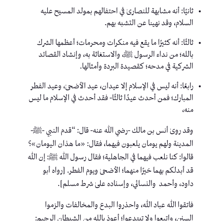
ثانيًا: أنه مشابهة للنصارىٰ في احتفالهم بمولد المسيح عليه
السلام، وقد نهينا عن التشبه بهم.
ثالثًا: أنه كثيرًا ما يقع فيه منكرات ومحرمات؛ أعظمها الشرك
بالله؛ من نداء الرسول ﷺ، والاستغاثة به، وإنشاد القصائد
الشركية في مدحه؛ كقصيدة البردة وأمثالها.
رابعًا: أنه ليس في الإسلام إلا عيدان، عيد الأضحىٰ، وعيد الفطر
المبارك؛ فمن أحدث عيدًا ثالثًا- فقد أحدث في الإسلام ما ليس
منه،
وقد روىٰ أنس بن مالك -رضي الله عنه- قال: “قدم النبي -ﷺ-
المدينة ولهم يومان يلعبون فيهما، فقال: «ما هذان اليومان»؟
قالوا: كنا نلعب فيهما في الجاهلية؛ فقال رسول الله ﷺ: إن الله
قد أبدلكم بهما خيرًا منهما؛ الأضحىٰ ويوم الفطر. [رواه أبو
داود، وأحمد والنسائي، وإسناده علىٰ شرط مسلم].
فاتقوا الله عباد الله، واحذروا البدع والمخالفات والزموا
السنن، واتبعوا ولا تبتدعوا؛ أعوذ بالله من الشيطان الرجيم: