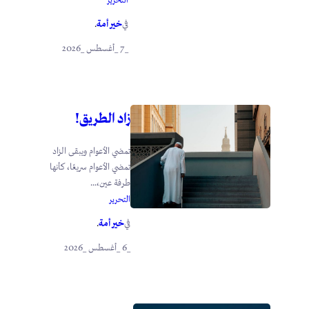
خير أمة
في
.
_7 _أغسطس _2026
زاد الطريق!
تمضي الأعوام ويبقى الزاد
تمضي الأعوام سريعًا، كأنها
طرفة عين،...
التحرير
خير أمة
في
.
_6 _أغسطس _2026