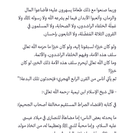
وربما صنعوا مع ذلك طعامًا يسهرون عليه؛ فأضاعوا المال
والزمان، وأتعبوا الأبدان فيما لم يشرعه الله ولا رسوله ﷺ، ولا
عَمِلَهُ الخلفاء الراشدون، ولا الصحابة، ولا المسلمون في
القرون الثلاثة المُفضّلة، ولا التابعون بإحسان.
ولو كان خيرًا؛ لسبقونا إليه، ولو كان خيرًا ما حرَمه الله تعالى
سلف هذه الأمة، وفيهم الخلفاء الراشدون، والأئمة.
وما كان الله تعالى ليَحرم سلف هذه الأمة ذلك الخير، لو كان
خيرًا!
ثم يأتي أناس من القرن الرابع الهجري؛ فيُحدثون تلك البدعة!”
– قال شيخ الإسلام ابن تيمية -رحمه الله تعالى-:
في كتابه (اقتضاء الصراط المستقيم مخالفة أصحاب الجحيم):
ما يحدثه بعض الناس؛ إما مضاهاةً للنصارى في ميلاد عيسى
عليه السلام، وإما محبةً للنبي ﷺ وتعظيما له، من اتخاذ مولد