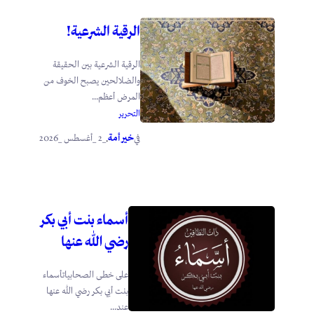
الرقية الشرعية!
الرقية الشرعية بين الحقيقة
والضلالحين يصبح الخوف من
المرض أعظم...
التحرير
خير أمة
_2 _أغسطس _2026
في
.
أسماء بنت أبي بكر
رضي الله عنها
على خطى الصحابياتأسماء
بنت أبي بكر رضي الله عنها
عند...