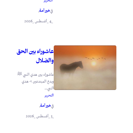
التحرير
خير أمة
في
.
_4 _أغسطس _2026
عاشوراء بين الحق
والضلال
عاشوراء بين هدي النبي ﷺ
وبدع المبتدعين ١- هدي
النبي...
التحرير
خير أمة
في
.
_3 _أغسطس _2026