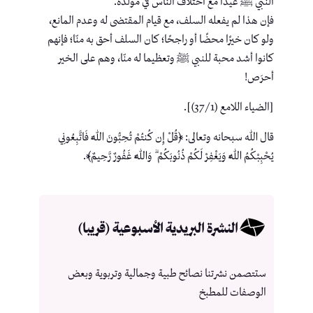
النبي ﷺ عيدًا مع اختلاف الناس في مولده.
فإن هذا لم يفعله السلف، مع قيام المقتضى له وعدم المانع،
ولو كان خيرًا محضًا أو راجحًا؛ كان السلف أحق به منّا؛ فإنهم
كانوا أشد محبة للنبي ﷺ وتعظيما له منّا، وهم على الخير
أحرَص!
[الضياء اللامع (37/1)].
قال الله سبحانه وتعالى: ﴿قُلْ إِن كُنتُمْ تُحِبُّونَ اللَّهَ فَاتَّبِعُونِي
يُحْبِبْكُمُ اللَّهُ وَيَغْفِرْ لَكُمْ ذُنُوبَكُمْ ۗ وَاللَّهُ غَفُورٌ رَّحِيمٌ﴾.
النشرة البريدية الأسبوعية (قريبا)
ستتصمن نشرتنا نصائح طبية وجمالية وتربوية وبعض
الوصفات للمطبخ