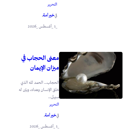
التحرير
خير أمة
في
.
_1 _أغسطس _2026
معنى الحجاب في
ميزان الإيمان
الحجاب… الحمد لله الذي
خلق الإنسان وهداه، وبيّن له
سبيل...
التحرير
خير أمة
في
.
_1 _أغسطس _2026