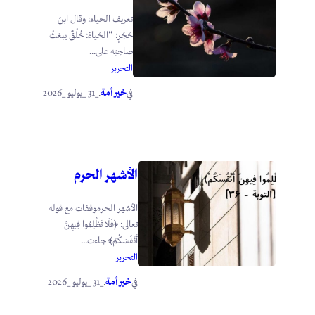
تعريف الحياء: وقال ابنُ
حَجَرٍ: “الحَياءُ: خُلُقٌ يبعَثُ
صاحِبَه على...
التحرير
خير أمة
_31 _يوليو _2026
في
.
الأشهر الحرم
الأشهر الحرموقفات مع قوله
تعالى: ﴿فَلَا تَظْلِمُوا فِيهِنَّ
أَنْفُسَكُمْ﴾ جاءت...
التحرير
خير أمة
_31 _يوليو _2026
في
.