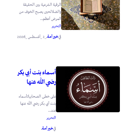
الرقية الشرعية بين الحقيقة
والضلالحين يصبح الخوف من
المرض أعظم...
التحرير
خير أمة
_2 _أغسطس _2026
في
.
أسماء بنت أبي بكر
رضي الله عنها
على خطى الصحابياتأسماء
بنت أبي بكر رضي الله عنها
عند...
التحرير
خير أمة
في
.