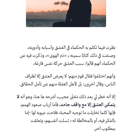
نظرت فيما تكلم به الحكماء في العشق وأسبابه وأدويته،
وصنفت في ذلك كتابًا سميته بـ «ذم الهوى»، وذكرت فيه عن
الحكماء أنهم قالوا: سبب العشق حركة نفس فارغة،
وأنهم اختلفوا فقال قوم منهم: لا يعرض العشق إلا لظراف
الناس، وقال آخرون: بل لأهل الغفلة منهم عن تأمل الحقائق.
إلا أنه خطر لي بعد ذلك مَعْنًى عجيب، أشرحه ها هنا، وهو أنه
لا
يتمكن العشق إلا مع واقف جامد
، فأما أرباب صعود الهمم،
فإنها كلما تخايلت ما توجبه المحبة، فلاحت عيوبه لها -إما
بالفكر فيه، أو بالمخالطة له-، تسلت أنفسهم، وتعلقت
بمطلوب آخر.