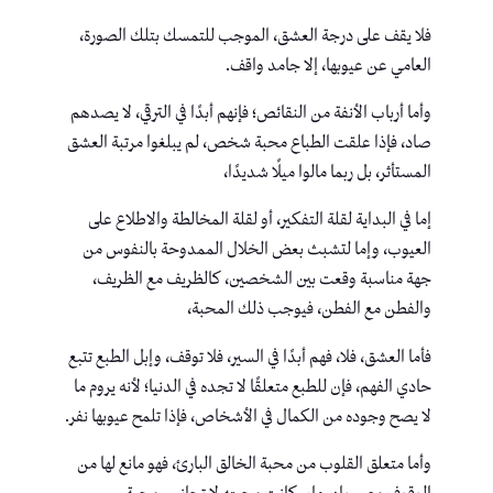
فلا يقف على درجة العشق، الموجب للتمسك بتلك الصورة،
العامي عن عيوبها، إلا جامد واقف.
وأما أرباب الأنفة من النقائص؛ فإنهم أبدًا في الترقي، لا يصدهم
صاد، فإذا علقت الطباع محبة شخص، لم يبلغوا مرتبة العشق
المستأثر، بل ربما مالوا ميلًا شديدًا،
إما في البداية لقلة التفكير، أو لقلة المخالطة والاطلاع على
العيوب، وإما لتشبث بعض الخلال الممدوحة بالنفوس من
جهة مناسبة وقعت بين الشخصين، كالظريف مع الظريف،
والفطن مع الفطن، فيوجب ذلك المحبة،
فأما العشق، فلا، فهم أبدًا في السير، فلا توقف، وإبل الطبع تتبع
حادي الفهم، فإن للطبع متعلقًا لا تجده في الدنيا؛ لأنه يروم ما
لا يصح وجوده من الكمال في الأشخاص، فإذا تلمح عيوبها نفر.
وأما متعلق القلوب من محبة الخالق البارئ، فهو مانع لها من