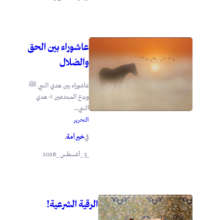
عاشوراء بين الحق
والضلال
عاشوراء بين هدي النبي ﷺ
وبدع المبتدعين ١- هدي
النبي...
التحرير
خير أمة
في
.
_3 _أغسطس _2026
الرقية الشرعية!