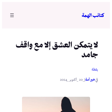
تخطى
إلى
كتائب الهمة
المحتوى
لا يتمكن العشق إلا مع واقف
جامد
يقظة
في
|
خير أمة
_20 _أكتوبر _2024