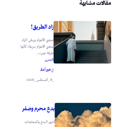
مقالات مشابهة
زاد الطريق!
تمضي الأعوام ويبقى الزاد
تمضي الأعوام سريعًا، كأنها
طرفة عين،...
التحرير
خير أمة
في
.
_6 _أغسطس _2026
بدع محرم وصفر
أشهر البدع والمعتقدات