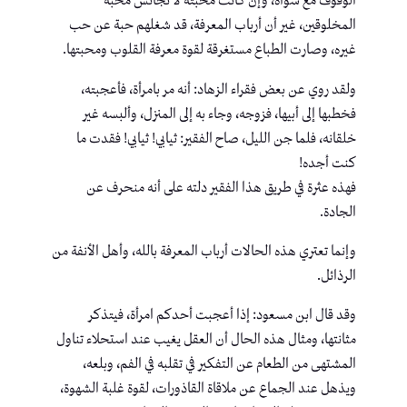
الوقوف مع سواه، وإن كانت محبته لا تجانس محبة
المخلوقين، غير أن أرباب المعرفة، قد شغلهم حبة عن حب
غيره، وصارت الطباع مستغرقة لقوة معرفة القلوب ومحبتها.
ولقد روي عن بعض فقراء الزهاد: أنه مر بامرأة، فأعجبته،
فخطبها إلى أبيها، فزوجه، وجاء به إلى المنزل، وألبسه غير
خلقانه، فلما جن الليل، صاح الفقير: ثيابي! ثيابي! فقدت ما
كنت أجده!
فهذه عثرة في طريق هذا الفقير دلته على أنه منحرف عن
الجادة.
وإنما تعتري هذه الحالات أرباب المعرفة بالله، وأهل الأنفة من
الرذائل.
وقد قال ابن مسعود: إذا أعجبت أحدكم امرأة، فيتذكر
مثانتها، ومثال هذه الحال أن العقل يغيب عند استحلاء تناول
المشتهى من الطعام عن التفكير في تقلبه في الفم، وبلعه،
ويذهل عند الجماع عن ملاقاة القاذورات، لقوة غلبة الشهوة،