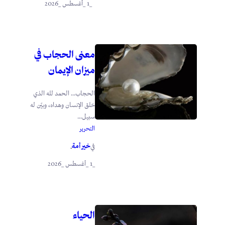
_1 _أغسطس _2026
معنى الحجاب في
ميزان الإيمان
الحجاب… الحمد لله الذي
خلق الإنسان وهداه، وبيّن له
سبيل...
التحرير
خير أمة
في
.
_1 _أغسطس _2026
الحياء