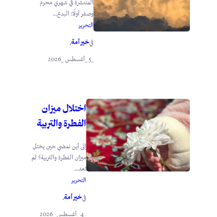
المنتشرة في شهري محرم
وصفر أولًا: البدع...
التحرير
خير أمة
في
.
_5 _أغسطس _2026
اختلال ميزان
الفطرة والتربية
إلى أين نمضي حين يختل
ميزان الفطرة والتربية؟ لم
تعد...
التحرير
خير أمة
في
.
_4 _أغسطس _2026