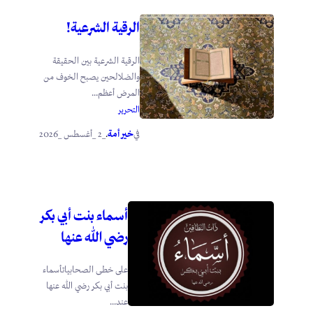
الرقية الشرعية!
الرقية الشرعية بين الحقيقة
والضلالحين يصبح الخوف من
المرض أعظم...
التحرير
خير أمة
_2 _أغسطس _2026
في
.
أسماء بنت أبي بكر
رضي الله عنها
على خطى الصحابياتأسماء
بنت أبي بكر رضي الله عنها
عند...