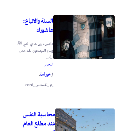
السنة والاتباع:
عاشوراء
عاشوراء بين هدي النبي ﷺ
وبدع المبتدعين لقد جعل
الله...
التحرير
خير أمة
في
.
_9 _أغسطس _2026
محاسبة النفس
عند مطلع العام