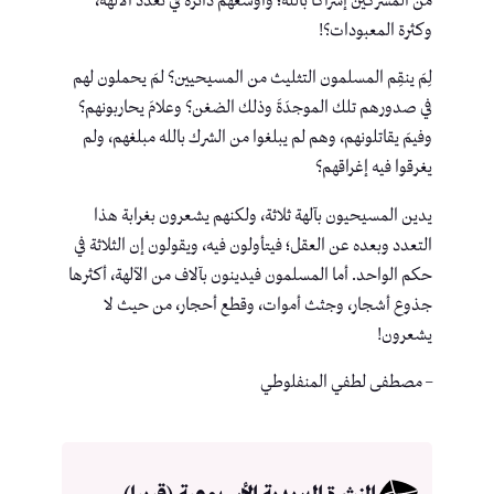
من المشركين إشراكًا بالله؛ وأوسعهم دائرة في تعدد الآلهة،
وكثرة المعبودات؟!
لِمَ ينقِم المسلمون التثليث من المسيحيين؟ لمَ يحملون لهم
في صدورهم تلك الموجدَةَ وذلك الضغن؟ وعلامَ يحاربونهم؟
وفيمَ يقاتلونهم، وهم لم يبلغوا من الشرك بالله مبلغهم، ولم
يغرقوا فيه إغراقهم؟
يدين المسيحيون بآلهة ثلاثة، ولكنهم يشعرون بغرابة هذا
التعدد وبعده عن العقل؛ فيتأولون فيه، ويقولون إن الثلاثة في
حكم الواحد. أما المسلمون فيدينون بآلاف من الآلهة، أكثرها
جذوع أشجار، وجثث أموات، وقطع أحجار، من حيث لا
يشعرون!
– مصطفى لطفي المنفلوطي