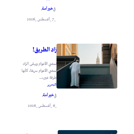
خير أمة
في
.
_7 _أغسطس _2026
زاد الطريق!
تمضي الأعوام ويبقى الزاد
تمضي الأعوام سريعًا، كأنها
طرفة عين،...
التحرير
خير أمة
في
.
_6 _أغسطس _2026