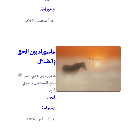
خير أمة
في
.
_4 _أغسطس _2026
عاشوراء بين الحق
والضلال
عاشوراء بين هدي النبي ﷺ
وبدع المبتدعين ١- هدي
النبي...
التحرير
خير أمة
في
.
_3 _أغسطس _2026