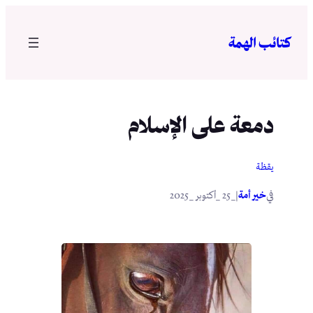
تخطى
إلى
كتائب الهمة
المحتوى
دمعة على الإسلام
يقظة
في
|
خير أمة
_25 _أكتوبر _2025