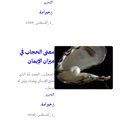
التحرير
خير أمة
في
.
_1 _أغسطس _2026
معنى الحجاب في
ميزان الإيمان
الحجاب… الحمد لله الذي
خلق الإنسان وهداه، وبيّن له
سبيل...
التحرير
خير أمة
في
.
_1 _أغسطس _2026