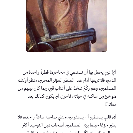
أيٌّ عينٍ يجمل بها أن تستبقي في محاجرها قطرةً واحدةً من
الدمع، فلا تريقها أمام هذا المنظر المؤثر المحزن، منظر أولئك
المسلمين، وهم ركَّعٌ سُجَّدٌ على أعتاب قبرٍ، ربما كان بينهم مَن
هو خيرٌ مِن ساكنه في حياته، فأحرى أن يكون كذلك بعد
مماته؟!
أي قلبٍ يستطيع أن يستقر بين جنبَي صاحبه ساعةً واحدة، فلا
يطير جزعًا حينما يرى المسلمين أصحاب دين التوحيد أكثر