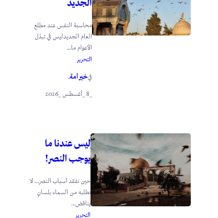
الجديد
محاسبة النفس عند مطلع
العام الجديدليس في تبدّل
الأعوام ما...
التحرير
خير أمة
في
.
_8 _أغسطس _2026
ليس عندنا ما
يوجب النصر!
حين نفقد أسباب النصر… لا
نطلبه من السماء بلسانٍ
يناقض...
التحرير