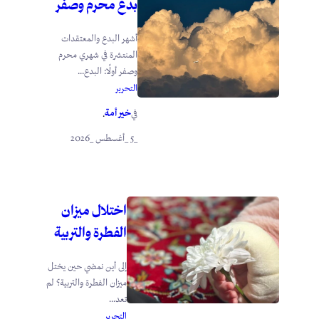
بدع محرم وصفر
أشهر البدع والمعتقدات
المنتشرة في شهري محرم
وصفر أولًا: البدع...
التحرير
خير أمة
في
.
_5 _أغسطس _2026
اختلال ميزان
الفطرة والتربية
إلى أين نمضي حين يختل
ميزان الفطرة والتربية؟ لم
تعد...
التحرير