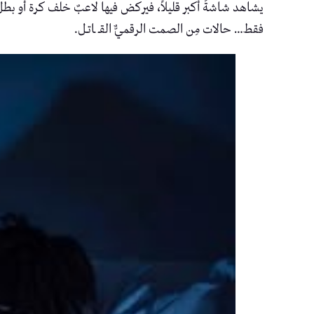
يشاهد شاشةً أكبر قليلاً، فيركض فيها لاعبٌ خلف كرة أو بطلٌ
فقط… حالات مِن الصمت الرقميٌّ القــ ـاتــل.