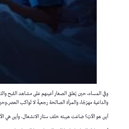
وفي المساء، حين يُغلق الصغار أعينهم على مشاهد القبح والتشو
والداعية مهرّجًا، والمرأة الصالحة رجعيةً لا تُواكب العصر.و
أين هو الأبُ؟ ضاعت هيبته خلف ستار الانشغال. وأين هي الأم