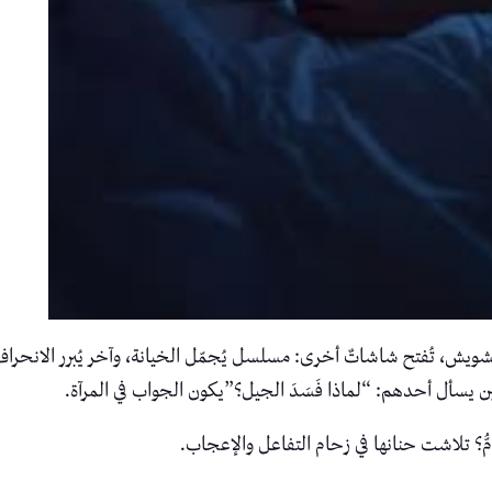
يش، تُفتح شاشاتٌ أخرى: مسلسل يُجمّل الخيانة، وآخر يُبرر الانحراف، وفي
حين يسأل أحدهم: “لماذا فَسَدَ الجيل؟”يكون الجواب في المرآة.
ُّ؟ تلاشت حنانها في زحام التفاعل والإعجاب.