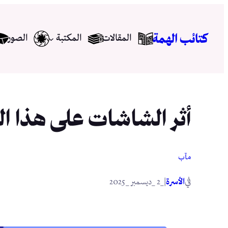
تخطى
إلى
كتائب الهمة
المقالات
المكتبة
الصور
المحتوى
أثر الشاشات على هذا ا
مآب
في
|
الأسرة
_2 _ديسمبر _2025