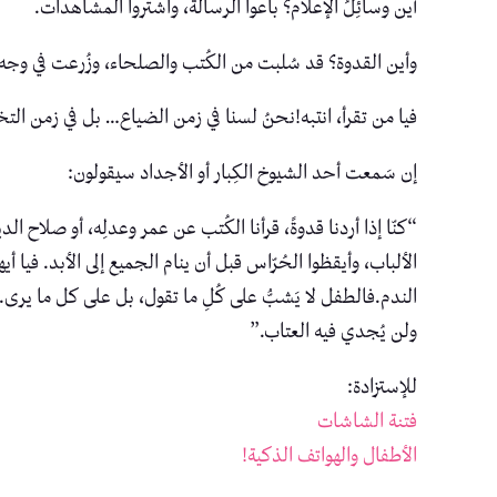
أين وسائِلُ الإعلام؟ باعوا الرسالة، واشتروا المشاهدات.
وأين القدوة؟ قد سُلبت من الكُتب والصلحاء، وزُرعت في وجه 
فيا من تقرأ، انتبه!نحنُ لسنا في زمن الضياع… بل في زمن الت
إن سَمعت أحد الشيوخ الكِبار أو الأجداد سيقولون:
“كنّا إذا أردنا قدوةً، قرأنا الكُتب عن عمر وعدلِه، أو صلاح الد
الألباب، وأيقظوا الحُرّاس قبل أن ينام الجميع إلى الأبد. فيا أ
الندم.فالطفل لا يَشبُّ على كُلِ ما تقول، بل على كل ما يرى.
ولن يُجدي فيه العتاب.”
للإستزادة:
فتنة الشاشات
الأطفال والهواتف الذكية!