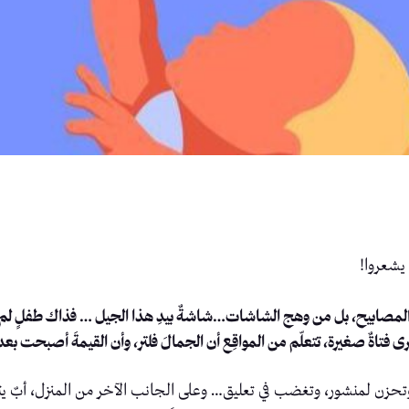
 يشعروا!
ور المصابيح، بل من وهج الشاشات…شاشةٌ بيدِ هذا الجيل … فذاك طفلٍ لم 
ى فتاةٌ صغيرة، تتعلّم من المواقِع أن الجمالَ فلتر، وأن القيمةَ أصبحت بعدد
، وتحزن لمنشور، وتغضب في تعليق… وعلى الجانب الآخر من المنزل، أبٌ يتنق