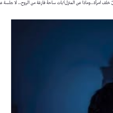
 خلف امرأة…وماذا عن المنزل؟بات ساحةً فارغة من الروح… لا جلسة عائلية