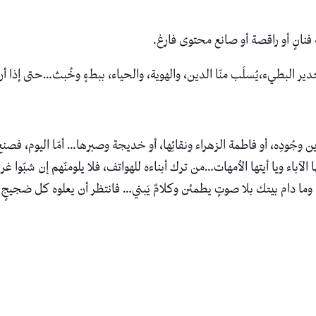
فنانٍ أو راقصة أو صانع محتوى فارغ.
خدير البطيء،يُسلَب منّا الدين، والهوية، والحياء، ببطءٍ وخُبث…حتى إذ
ين وجُودِه، أو فاطمة الزهراء ونقائِها، أو خديجة وصبرها… أمّا اليوم، فصنع 
يها الآباء ويا أيتها الأمهات…من ترك أبناءه للهواتف، فلا يلومنّهم إن شبّوا
 وما دام بيتك بلا صوتٍ يطمئن وكلامٌ يَبني… فانتظر أن يعلوه كل ضجيجٍ 