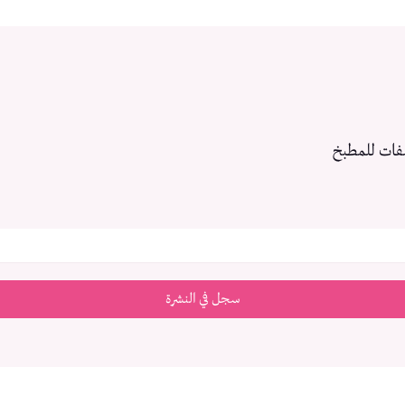
فات للمطبخ
سجل في النشرة