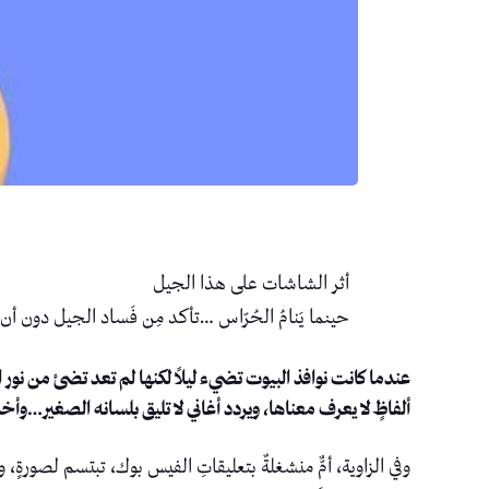
أثر الشاشات على هذا الجيل
حينما يَنامُ الحُرّاس …تأكد مِن فَساد الجيل دون أن
عندما كانت نوافذ البيوت تضيء ليلاً لكنها لم تعد تضئ من ن
ألفاظٍ لا يعرف معناها، ويردد أغاني لا تليق بلسانه الصغير…وأخر
وفي الزاوية، أمٌّ منشغلةٌ بتعليقاتِ الفيس بوك، تبتسم لصورةٍ