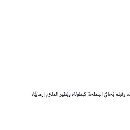
لم يُحاكي البلطجة كبطولة، ويُظهر الملتزم إرهابيًّا،