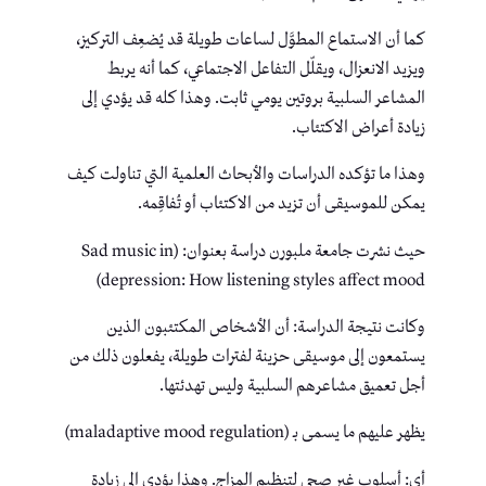
كما أن الاستماع المطوَّل لساعات طويلة قد يُضعِف التركيز،
ويزيد الانعزال، ويقلّل التفاعل الاجتماعي، كما أنه يربط
المشاعر السلبية بروتين يومي ثابت. وهذا كله قد يؤدي إلى
زيادة أعراض الاكتئاب.
وهذا ما تؤكده الدراسات والأبحاث العلمية التي تناولت كيف
يمكن للموسيقى أن تزيد من الاكتئاب أو تُفاقِمه.
حيث نشرت جامعة ملبورن دراسة بعنوان: (Sad music in
depression: How listening styles affect mood)
وكانت نتيجة الدراسة: أن الأشخاص المكتئبون الذين
يستمعون إلى موسيقى حزينة لفترات طويلة، يفعلون ذلك من
أجل تعميق مشاعرهم السلبية وليس تهدئتها.
يظهر عليهم ما يسمى بـ (maladaptive mood regulation)
أي: أسلوب غير صحي لتنظيم المزاج. وهذا يؤدي إلى زيادة