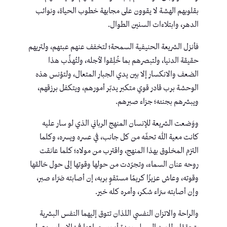
بقلوبهم الهشة لا يقوون على مجابهة خطوب الحياة، ونوائب
الدهر، وابتلاءات السنين الطوال.
فأنزل الشريعة الحنيفية السمحة؛ لتخفف عنهم عبئهم، ولتريهم
حقيقة الدنيا، ولتبصرهم بما خُلِقوا لأجله، ولتُهذِّب هذا
الضعف والانكسار إلا بين يدي الجبار المتعال، ولتؤنس هذه
الوحشة برب قادر قوي متكبر يدبّر أمورهم، ويتكفل برزقهم،
ويبشرهم بجنته؛ جزاء صبرهم.
ووَضعت الشريعة للإنسان المنهج الرباني الذي لو سار عليه
كانت معية الله تحفّه من كل جانب، في عسره ويسره، وكلما
التزم المخلوق بهذا المنهج، واقترب من مولاه؛ كلما عانقت
روحه عنان السماء، وتجرّدت من حولها وقوتها إلى حول خالقها
وقوته، وعاش عزيزًا كريمًا مستقوٍ بربه، إن أصابته ضرّاء صبر،
وإن أصابته سرّاء شكر، وأمره كله خير.
والراحة والاتزان النفسي اللذان تتوق إليهما النفس البشرية