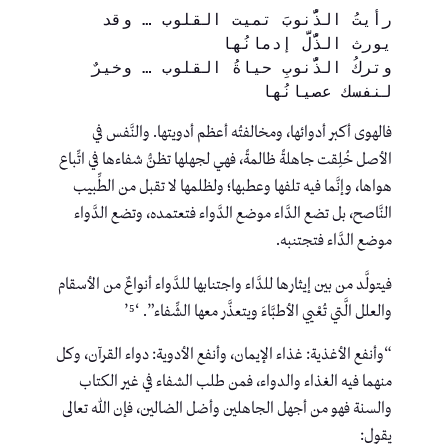
رأيتُ الذُّنوبَ تميت القلوب … وقد 
يورث الذُّلَّ إدمانُها
وتركُ الذُّنوبِ حياةُ القلوب … وخيرٌ 
لنفسك عصيانُها
فالهوى أكبر أدوائها، ومخالفتُه أعظم أدويتها. والنَّفس في
الأصل خُلِقت جاهلةً ظالمةً، فهي لجهلها تظنُّ شفاءها في اتِّباع
هواها، وإنَّما فيه تلفها وعطبها؛ ولظلمها لا تقبل من الطِّبيب
النَّاصح، بل تضع الدَّاء موضع الدَّواء فتعتمده، وتضع الدَّواء
موضع الدَّاء فتجتنبه.
فيتولَّد من بين إيثارها للدَّاء واجتنابها للدَّواء أنواعٌ من الأسقام
والعلل الَّتي تُعْيي الأطبَّاءَ ويتعذَّر معها الشِّفاء”. ‘⁵’
“وأنفع الأغذية: غذاء الإيمان، وأنفع الأدوية: دواء القرآن، وكل
منهما فيه الغذاء والدواء، فمن طلب الشفاء في غير الكتاب
والسنة فهو من أجهل الجاهلين وأضل الضالين، فإن الله تعالى
يقول: