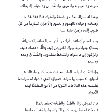
سواه، ولا نعيم له ولا سرور، ولا لذَّة -بل ولا حياة- إلا بذلك.
وهذا له بمنزلة الغذاء والصِّحَّة والحياة، فإذا فقدَ غذاءه
وصحَّته وحياته؛ فالهموم والغموم والأحزان مُسارِعةٌ من كلِّ
صَوبٍ إليه، ورَهْنٌ مقيمٌ عليه.
ومن أعظم أدوائه: الشِّرك، والذُّنوب، والغفلة، والاستهانةُ
بمحابِّه ومراضيه، وتركُ التَّفويض إليه، وقلَّةُ الاعتماد عليه،
والرُّكونُ إلى ما سواه، والسُّخطُ بمقدوره، والشَّكُّ في وعده
ووعيده.
وإذا تأمَّلتَ أمراض القلب وجدت هذه الأمور وأمثالها هي
أسبابها، لا سبب لها سواها. فدواؤه الذي لا دواء له سواه: ما
تضمَّنته هذه العلاجات النَّبويَّة من الأمور المضادَّة لهذه
الأدواء.
فإنَّ المرض يُزَال بالضِّدِّ، والصِّحَّة تُحفَظ بالمثل.
فصحَّتُه تُحفَظ بهذه الأمور النَّبويَّة، وأمراضُه بأضدادها.