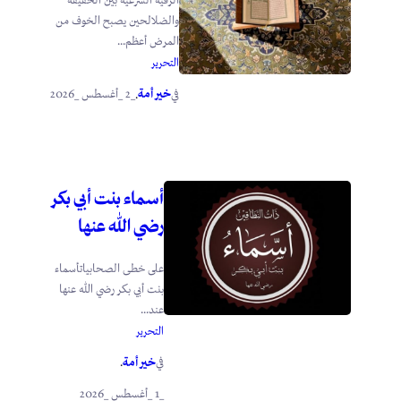
الرقية الشرعية بين الحقيقة
والضلالحين يصبح الخوف من
المرض أعظم...
التحرير
خير أمة
_2 _أغسطس _2026
في
.
أسماء بنت أبي بكر
رضي الله عنها
على خطى الصحابياتأسماء
بنت أبي بكر رضي الله عنها
عند...
التحرير
خير أمة
في
.
_1 _أغسطس _2026