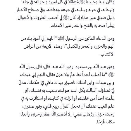
وكان نبينا وحبيبنا ﷺ مُتفائلًا في كل أموره وأحواله؛ في حِلّه
وترحاله، في حربه وسِلمه، في جوعه وعطشه. وفي صحاح الأخبار
دليلُ صدقٍ على هذا؛ إذ كان ﷺ في أصعب الظروف والأحوال
يُبشِّر أصحابه بالفتح والنصر على الأعداء.
ومن الدعاء المأثور عن الرسول ﷺ: “اللهم إني أعوذ بك من
الهم والحزن، والعجز والكسل”، وهذه الأربعة من أعراض
الاكتئاب.
وعن عبد الله بن مسعود -رضي الله عنه- قال: قال رسول الله
ﷺ: “ما أصاب أحداً قط همٌّ ولا حزنٌ فقال: اللهم إني عبدك،
وابن عبدك، وابن أمتك، ناصيتي بيدك ماضٍ فيَّ حكمك، عدلٌ
فيَّ قضاؤك، أسألك بكل اسم هو لك، سميت به نفسك، أو
علّمته أحداً من خلقك، أو أنزلته في كتابك، أو استأثرت به في
علم الغيب عندك، أن تجعل القرآن ربيع قلبي، ونور صدري،
وجلاء حزني، وذهاب همي؛ إلا أذهبَ الله همَّه وحزنه، وأبدله
مكانه فَرَجًا.