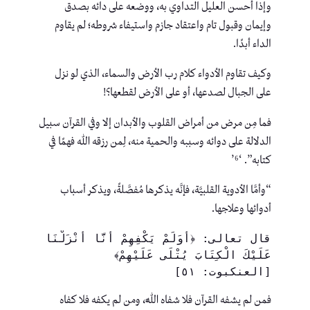
وإذا أحسن العليل التداوي به، ووضعه على دائه بصدق
وإيمان وقبول تام واعتقاد جازم واستيفاء شروطه؛ لم يقاوم
الداء أبدًا.
وكيف تقاوم الأدواء كلام رب الأرض والسماء، الذي لو نزل
على الجبال لصدعها، أو على الأرض لقطعها؟!
فما مِن مرض من أمراض القلوب والأبدان إلا وفي القرآن سبيل
الدلالة على دوائه وسببه والحمية منه، لِمن رزقه الله فهمًا في
كتابه”. ‘⁶’
“وأمَّا الأدوية القلبيَّة، فإنَّه يذكرها مُفصَّلةً، ويذكر أسباب
أدوائها وعلاجها.
قال تعالى: ﴿أَوَلَمْ يَكْفِهِمْ أَنَّا أَنْزَلْنَا 
عَلَيْكَ الْكِتَابَ يُتْلَى عَلَيْهِمْ﴾ 
[العنكبوت: ٥١]
فمن لم يشفه القرآن فلا شفاه اللَّه، ومن لم يكفه فلا كفاه