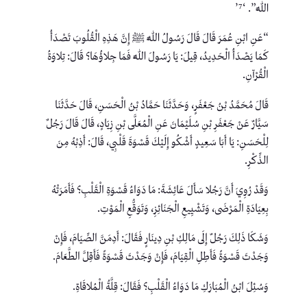
اللَّه”. ‘⁷’
“عَنِ ابْنِ عُمَرَ قَالَ قَالَ رَسُولُ اللَّهِ ﷺ إِنَّ هَذِهِ الْقُلُوبَ تَصْدَأُ
كَمَا يَصْدَأُ الْحَدِيدُ، قِيلَ: يَا رَسُولَ اللَّهِ فَمَا جِلاؤُهَا؟ قَالَ: تِلاوَةُ
الْقُرْآنِ.
قَالَ مُحَمَّدُ بْنُ جَعْفَرٍ، وَحَدَّثَنَا حَمَّادُ بْنُ الْحَسَنِ، قَالَ حَدَّثَنَا
سَيَّارٌ عَنْ جَعْفَرِ بْنِ سُلَيْمَانَ عَنِ الْمُعَلَّى بْنِ زِيَادٍ، قَالَ قَالَ رَجُلٌ
لِلْحَسَنِ: يَا أَبَا سَعِيدٍ أَشْكُو إِلَيْكَ قَسْوَةَ قَلْبِي، قَالَ: أَذِبْهُ مِنَ
الذِّكْرِ.
وَقَدْ رُوِيَ أَنَّ رَجُلا سَأَلَ عَائِشَةَ: مَا دَوَاءُ قَسْوَةِ الْقَلْبِ؟ فَأَمَرَتْهُ
بِعِيَادَةِ الْمَرْضَى، وَتَشْيِيعِ الْجَنَائِزِ، وَتَوَقُّعِ الْمَوْتِ.
وَشَكَا ذَلِكَ رَجُلٌ إِلَى مَالِكِ بْنِ دِينَارٍ فَقَالَ: أَدِمَنَّ الصِّيَامَ، فَإِنْ
وَجَدْتَ قَسْوَةً فَأَطِلِ الْقِيَامَ، فَإِنْ وَجَدْتَ قَسْوَةً فَأَقِلَّ الطَّعَامَ.
وَسُئِلَ ابْنُ الْمُبَارَكِ مَا دَوَاءُ الْقَلْبِ؟ فَقَالَ: قِلَّةُ الْمُلاقَاةِ.