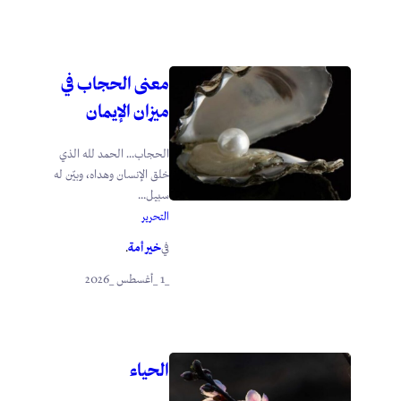
معنى الحجاب في
ميزان الإيمان
الحجاب… الحمد لله الذي
خلق الإنسان وهداه، وبيّن له
سبيل...
التحرير
خير أمة
في
.
_1 _أغسطس _2026
الحياء