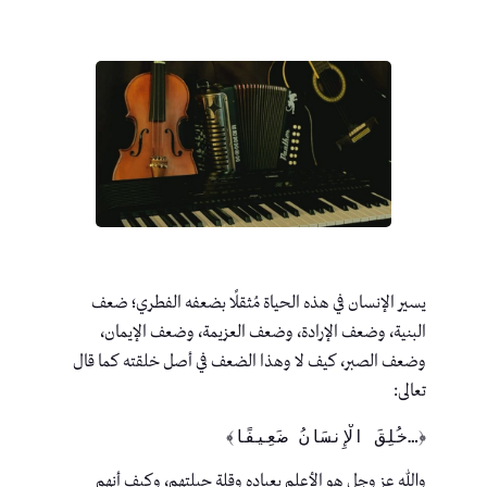
يسير الإنسان في هذه الحياة مُثقلًا بضعفه الفطري؛ ضعف
البنية، وضعف الإرادة، وضعف العزيمة، وضعف الإيمان،
وضعف الصبر، كيف لا وهذا الضعف في أصل خلقته كما قال
تعالى:
﴿…خُلِقَ الْإِنسَانُ ضَعِيفًا﴾
والله عز وجل هو الأعلم بعباده وقلة حيلتهم، وكيف أنهم