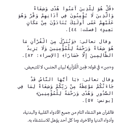
﴿قُلْ هُوَ لِلَّذِينَ آَمَنُوا هُدًى وَشِفَاءٌ 
وَالَّذِينَ لَا يُؤْمِنُونَ فِي آَذَانِهِمْ وَقْرٌ وَهُوَ 
عَلَيْهِمْ عَمًى أُولَئِكَ يُنَادَوْنَ مِنْ مَكَانٍ 
بَعِيدٍ﴾ [فصلت: ٤٤].
 وقال تعالى: ﴿وَنُنَزِّلُ مِنَ الْقُرْآَنِ مَا 
هُوَ شِفَاءٌ وَرَحْمَةٌ لِلْمُؤْمِنِينَ وَلَا يَزِيدُ 
الظَّالِمِينَ إِلَّا خَسَارًا﴾ [الإسراء: ٨٢].
و«مِن» في قوله: ﴿مِنَ الْقُرْآَنِ﴾ لبيان الجنس، لا للتبعيض.
وقال تعالى: ﴿يَا أَيُّهَا النَّاسُ قَدْ 
جَاءَتْكُمْ مَوْعِظَةٌ مِنْ رَبِّكُمْ وَشِفَاءٌ لِمَا فِي 
الصُّدُورِ وَهُدًى وَرَحْمَةٌ لِلْمُؤْمِنِينَ﴾ 
[يونس: ٥٧].
فالقرآن هو الشفاء التام من جميع الأدواء القلبية والبدنية،
وأدواء الدنيا والآخرة، وما كل أحد يؤهل للاستشفاء به.