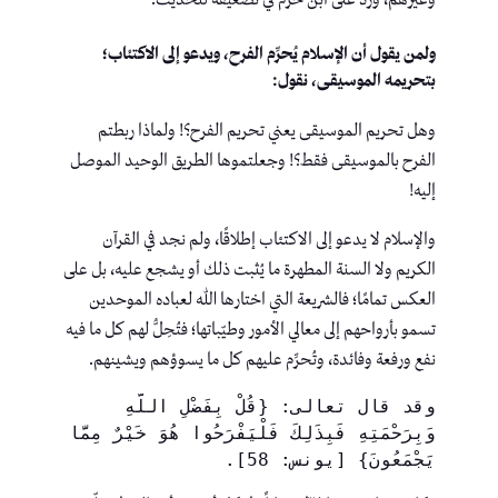
ولمن يقول أن الإسلام يُحرِّم الفرح، ويدعو إلى الاكتئاب؛
بتحريمه الموسيقى، نقول:
وهل تحريم الموسيقى يعني تحريم الفرح؟! ولماذا ربطتم
الفرح بالموسيقى فقط؟! وجعلتموها الطريق الوحيد الموصل
إليه!
والإسلام لا يدعو إلى الاكتئاب إطلاقًا، ولم نجد في القرآن
الكريم ولا السنة المطهرة ما يُثبت ذلك أو يشجع عليه، بل على
العكس تمامًا؛ فالشريعة التي اختارها الله لعباده الموحدين
تسمو بأرواحهم إلى معالي الأمور وطيّباتها؛ فتُحِلُّ لهم كل ما فيه
نفع ورفعة وفائدة، وتُحرِّم عليهم كل ما يسوؤهم ويشينهم.
وقد قال تعالى: {قُلْ بِفَضْلِ اللَّهِ 
وَبِرَحْمَتِهِ فَبِذَلِكَ فَلْيَفْرَحُوا هُوَ خَيْرٌ مِمَّا 
يَجْمَعُونَ} [يونس: 58].