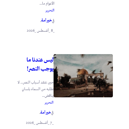
الأعوام ما...
التحرير
خير أمة
في
.
_8 _أغسطس _2026
ليس عندنا ما
يوجب النصر!
حين نفقد أسباب النصر… لا
نطلبه من السماء بلسانٍ
يناقض...
التحرير
خير أمة
في
.
_7 _أغسطس _2026