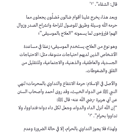
قال: الشقاء”. ‘¹’
وبعد هذا، يخرج علينا أقوام ضالون مُضلِّون يجعلون مما
حرمه الله وسيلة وطريق للوصول للراحة وانشراح الصدر وزوال
الهم! فيُروّجون لما يسمونه “العلاج بالموسيقى”؛
وهو نوع من العلاج، يستخدم الموسيقى؛ زعمًا في مساعدة
الأشخاص الذين لديهم احتياجات متنوعة، مثل: الاحتياجات
الجسدية، والعاطفية، والذهنية، والاجتماعية، وللتقليل من
القلق والضغوطات.
والأصل في الإسلام: حرمة الانتفاع والتداوي بالمحرمات؛ لنهي
النبي ﷺ عن الدواء الخبيث، وقد روى أحمد وأصحاب السنن
عن أبي هريرة -رضي الله عنه- قال ﷺ:
“إن الله أنزل الداء والدواء، وجعل لكل داء دواء؛ فتداووا، ولا
تداووا بحرام”. ‘²’
ولهذا؛ فلا يجوز التداوي بالحرام، إلا في حالة الضرورة وعدم