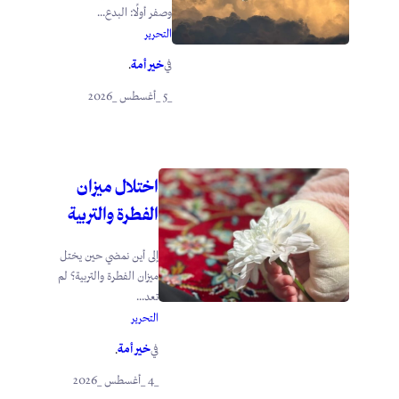
وصفر أولًا: البدع...
التحرير
خير أمة
في
.
_5 _أغسطس _2026
اختلال ميزان
الفطرة والتربية
إلى أين نمضي حين يختل
ميزان الفطرة والتربية؟ لم
تعد...
التحرير
خير أمة
في
.
_4 _أغسطس _2026