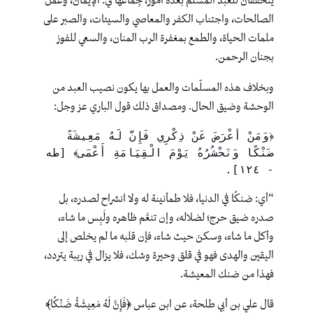
يتحققان للعبد المسلم بعدة أمور، جِماعها في: الإيمان، وعمل
الصالحات، واجتناب الكفر والمعاصي والسيئات، والصبر على
ملمات الحياة، والطمع بمغفرة الرب المنان، والسعي للفوز
بجنان الرحمن.
وبخلاف هذه المسلّمات والعمل بها يكون نصيب العبد من
الوحشة وضيق الحال. ومصداق ذلك قول الباري عز وجل:
﴿وَمَنْ أَعْرَضَ عَنْ ذِكْرِي فَإِنَّ لَهُ مَعِيشَةً 
ضَنْكًا وَنَحْشُرُهُ يَوْمَ الْقِيَامَةِ أَعْمَى﴾ [طه 
- ١٢٤].
“أي: ضنكًا في الدنيا، فلا طمأنينة له ولا انشراح لصدره، بل
صدره ضيق حرج؛ لضلاله، وإن تنعَّم ظاهره ولَبِس ما شاء،
وأكل ما شاء، وسكنَ حيث شاء، فإن قلبه ما لم يخلص إلى
اليقين والهدى فهو في قلق وحيرة وشك، فلا يزال في ريبة يتردد،
فهذا من ضنك المعيشة.
قال علي بن أبي طلحة، عن ابن عباس ﴿فَإِنَّ لَهُ مَعِيشَةً ضَنْكًا﴾