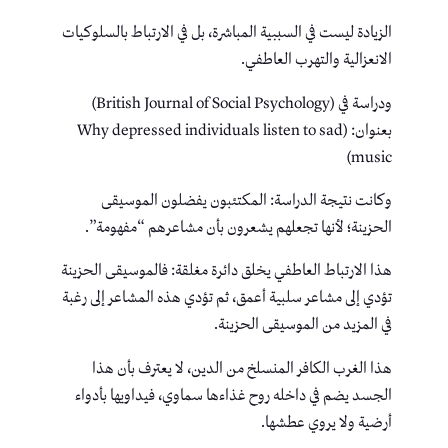
الزيادة ليست في السببية المباشرة، بل في الارتباط بالسلوكيات
الانعزالية والتهرب العاطفي.
ودراسة في (British Journal of Social Psychology)
بعنوان: (Why depressed individuals listen to sad
music)
وكانت نتيجة الدراسة: المكتئبون يفضلون الموسيقى
الحزينة؛ لأنها تجعلهم يشعرون بأن مشاعرهم “مفهومة”.
هذا الارتباط العاطفي يخلق دائرة مغلقة: فالموسيقى الحزينة
تؤدي إلى مشاعر سلبية أعمق، ثم تؤدي هذه المشاعر إلى رغبة
في المزيد من الموسيقى الحزينة.
هذا الغرب الكافر المنسلخ من الدين، لا يعترف بأن هذا
الجسد يضم في داخله روح غذاءها سماوي، فيداويها بأدواء
أرضية ولا يروي عطشها.