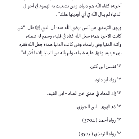
آخرته؛ كفاه الله هم دنياه، ومن تشعّبت به الهموم في أحوال
الدنيا؛ لم يبال الله في أي أوديتها هلك”.
وروى الترمذي عن أنس -رضي الله عنه- أن النبي ﷺ قال: “مَن
كانت الآخرة همه؛ جعل الله غناه في قلبه، وجمع له شمله،
وأتته الدنيا وهي راغمة، ومَن كانت الدنيا همه؛ جعل الله فقره
بين عينيه، وفرّق عليه شمله، ولم يأته من الدنيا إلا ما قُدّر له”.
‘¹’ تفسير ابن كثير.
‘²’ رواه أبو داود.
‘³’ زاد المعاد في هدي خير العباد – ابن القيم.
‘⁴’ ذم الهوى – ابن الجوزي.
‘⁵’ رواه أحمد ( 3704 )
‘⁶’ رواه الترمذي ( 3505 )