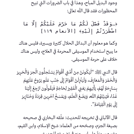
وجود البديل المباح، وهذا في باب الضرورات التي تبيح
المحظورات فقد قال الله تعالى:
﴿…وَقَدْ فَصَّلَ لَكُمْ مَا حَرَّمَ عَلَيْكُمْ إِلَّا مَا 
اضْطَرَرْتُمْ إِلَيْهِ﴾ [الأنعام ١١٩]
وكما هو معلوم أن البدائل الحلال كثيرة ويسيرة، فليس هناك
ما يبيح استخدام الموسيقى المحرمة في العلاج، وليس هناك
خلاف على حرمة الموسيقى.
قال النبي ﷺ: “لَيَكُونَنَّ مِنْ أُمَّتِي أَقْوَامٌ يَسْتَحِلُّونَ الْحِرَ وَالْحَرِيرَ
وَالْخَمْرَ وَالْمَعَازِفَ، وَلَيَنْزِلَنَّ أَقْوَامٌ إِلَى جَنْبِ عَلَمٍ يَرُوحُ عَلَيْهِمْ
بِسَارِحَةٍ لَهُمْ، يَأْتِيهِمْ يَعْنِي الْفَقِيرَ لِحَاجَةٍ فَيَقُولُونَ ارْجِعْ إِلَيْنَا
غَدًا، فَيُبَيِّتُهُمْ اللَّهُ، وَيَضَعُ الْعَلَمَ، وَيَمْسَخُ آخَرِينَ قِرَدَةً وَخَنَازِيرَ
إِلَى يَوْمِ الْقِيَامَةِ”.
قال الألباني في تخريجه للحديث: علّقه البخاري في صحيحه
بصيغة الجزم، وصحّحه من العلماء: شيخ الإسلام، وابن القيم،
وغيرهم، ورَدَّ على ابن حزم في تضعيفه للحديث.