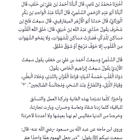
أَخْبَرَنَا مُحَمَّدُ بْنُ نَاصِرٍ، قَالَ أَنْبَأَنَا أَحْمَدُ بْنُ عَلِيِّ بْنِ خَلَفٍ، قَالَ
أَنْبَأَنَا أَبُو عَبِْدِ الرَّحْمَنِ السُّلَمِيُّ، قَالَ أَنْبَأَنَا عَبْدُ الْوَاحِدِ بْنُ بَكْرٍ
الْوَرَثَانِيُّ، قَالَ حَدثنَا أَبُو الْأَزْهَر الميفارقيني، قَالَ سَمِعْتُ فَتْحَ بْنَ
شَخْرَفَ يَقُولُ حَدَّثَنِي عَبْدُ اللَّهِ بْنُ خُبَيْقٍ، قَالَ: خَلَقَ اللَّهُ الْقُلُوبَ
مَسَاكِنَ لِلْذِكْرِ، فَصَارَتْ مَسَاكِنَ لِلْشَهَوَاتِ، وَلا يَمْحُو الشَّهَوَاتِ
مِنَ الْقُلُوبِ إِلا خَوْفٌ مُزْعِجٌ أَوْ شَوْقٌ مُقْلِقٌ.
قَالَ السُّلَمِيُّ وَسَمِعْتُ أَحْمَدَ بن عَليّ بن جَعْفَر، يقَول سَمِعْتُ
الأَزْدِيَّ يَقُولُ سَمِعْتُ إِبْرَاهِيمَ الْخَاص، يَقُولُ:
دَوَاءُ الْقَلْبِ خَمْسَةُ أَشْيَاءٍ: قِرَاءَةُ الْقُرْآنِ بِالتَّدَبُرِ، وَخَلاءُ الْبَطْنِ،
وَقِيَامُ اللَّيْلِ، وَالتَّضَرُّعُ عِنْدَ السَّحَرِ، وَمُجَالَسَةُ الصَّالِحِينَ”. ‘⁸’
وأخيرًا: كلّما تشبّثنا بهذه الفانية وتركنا العمل والتسابق
للباقية؛ كلما زدنا شقاءً وتعاسة وخسران، وبارت تجارتنا،
وخرجنا من الدنيا مفاليس لم نهنأ بعيشها ولا أعددنا لآخرتنا!
وروى ابن ماجه عن عبد الله بن مسعود -رضي الله عنه- قال:
سمعت نبيكم ﷺ يقول: “مَن جعل الهموم همًّا واحدًا همّ