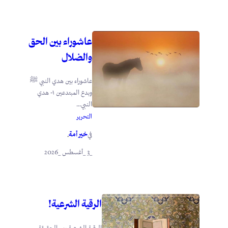
عاشوراء بين الحق
والضلال
عاشوراء بين هدي النبي ﷺ
وبدع المبتدعين ١- هدي
النبي...
التحرير
خير أمة
في
.
_3 _أغسطس _2026
الرقية الشرعية!