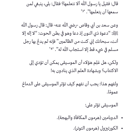
قال: فقيل يا رسول الله ألا نتعلمها؟ فقال: بلى، ينبغي لمن
سمعها أن يتعلمها”. ‘³’
وعن سعد بن أبي وقاص -رضي الله عنه- قال: قال رسول الله
ﷺ: “دعوة ذي النون إذ دعا وهو في بطن الحوت: “لا إله إلا
أنت، سبحانك إني كنت من الظالمين” فإنه لم يدعُ بها رجل
مسلم في شيء قط إلا استجاب الله له”. ‘⁴’
ولكن، هل عَلِم هؤلاء أن الموسيقى يمكن أن تؤدي إلى
الاكتئاب؟ وبشهادة العلم الذي ينادون به!
ولفهم هذا: يجب أن نفهم كيف تؤثر الموسيقى على الدماغ
عمومًا.
الموسيقى تؤثر على:
الدوبامين (هرمون المكافأة والبهجة).
الكورتيزول (هرمون التوتر).