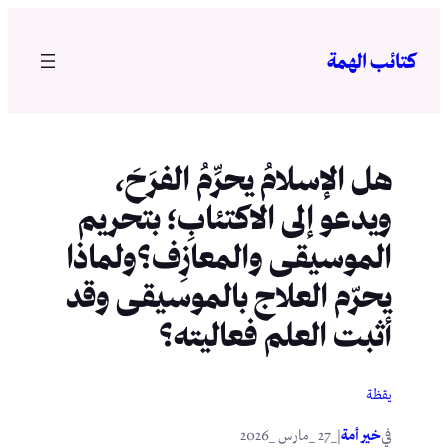
تخطى
إلى
كتائب الهمة
المحتوى
هل الإسلامُ يحرِّمُ الفرَحَ،
ويدعو إلى الاكتئابِ؛ بتحريم
الموسيقى والمعازِف؟ولماذا
يحرّم العلاج بالموسيقى وقد
أثبت العلم فعاليته؟
يقظة
في
|
خير أمة
_27 _مارس _2026