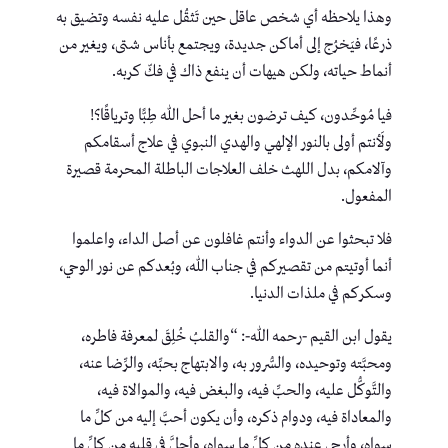
وهذا يلاحظه أي شخص عاقل حين تَثقُل عليه نفسه وتضيق به
ذرعًا، فيَخرُج إلى أماكن جديدة، ويجتمع بأناس شتى، ويغير من
أنماط حياته، ولكن هيهات أن ينفع ذاك في فكّ كربه.
فيا مُوحِّدون، كيف ترضون بغير ما أحل الله طِبًّا وترياقًا؟!
ولَأنتم أولى بالنور الإلهي والهدي النبوي في علاج أسقامكم
وآلامكم، بدل اللهث خلف العلاجات الباطلة المحرمة قصيرة
المفعول.
فلا تبحثوا عن الدواء وأنتم غافلون عن أصل الداء، واعلموا
أنما أوتيتم من تقصيركم في جناب الله، وبُعدكم عن نور الوحي،
وسكركم في ملذات الدنيا.
يقول ابن القيم -رحمه الله-: “والقلبُ خُلِقَ لمعرفة فاطره،
ومحبَّته وتوحيده، والسُّرور به، والابتهاج بحبِّه، والرِّضا عنه،
والتَّوكُّل عليه، والحبِّ فيه، والبغض فيه، والموالاة فيه،
والمعاداة فيه، ودوام ذكره، وأن يكون أحبَّ إليه من كلِّ ما
سواه، وأرجى عنده من كلِّ ما سواه، وأجلَّ في قلبه من كلِّ ما