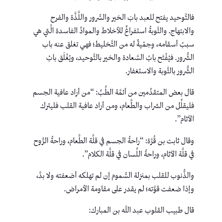
فالتَّوحيد يفتح للعبد بابَ الخير والسُّرور واللَّذَّة والفرح
والابتهاج. والتَّوبةُ استفراغٌ للأخلاط والموادِّ الفاسدة الَّتي هي
سببُ أسقامه، وحِمْيةٌ له من التَّخليط؛ فهي تغلق عنه باب
الشُّرور. فيُفْتَح بابُ السَّعادة والخير بالتَّوحيد، ويُغْلَق بابُ
الشُّرور بالتَّوبة والاستغفار.
قال بعض المتقدِّمين من أئمَّة الطِّبِّ: “من أراد عافية الجسم
فليقلِّل من الشراب والطَّعام، ومن أراد عافية القلب فليترك
الآثام”.
وقال ثابت بن قُرَّة: “راحةُ الجسم في قلَّة الطَّعام، وراحةُ الرُّوح
في قلَّة الآثام، وراحةُ اللِّسان في قلَّة الكلام”.
والذُّنوب للقلب بمنزلة السُّموم إن لم تهلكه أضعفته ولا بدَّ،
وإذا ضعفت قوَّته؛ لم يقدر على مقاومة الأمراض.
قال طبيب القلوب عبد الله بن المبارك: