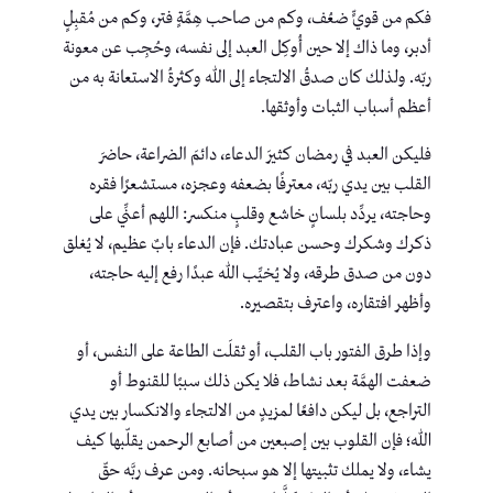
فكم من قويٍّ ضعُف، وكم من صاحب هِمَّةٍ فتر، وكم من مُقبِلٍ
أدبر، وما ذاك إلا حين أُوكِل العبد إلى نفسه، وحُجِب عن معونة
ربّه. ولذلك كان صدقُ الالتجاء إلى الله وكثرةُ الاستعانة به من
أعظم أسباب الثبات وأوثقها.
فليكن العبد في رمضان كثيرَ الدعاء، دائمَ الضراعة، حاضرَ
القلب بين يدي ربّه، معترفًا بضعفه وعجزه، مستشعرًا فقره
وحاجته، يردِّد بلسانٍ خاشع وقلبٍ منكسر: اللهم أعنِّي على
ذكرك وشكرك وحسن عبادتك. فإن الدعاء بابٌ عظيم، لا يُغلق
دون من صدق طرقه، ولا يُخيِّب الله عبدًا رفع إليه حاجته،
وأظهر افتقاره، واعترف بتقصيره.
وإذا طرق الفتور باب القلب، أو ثقلَت الطاعة على النفس، أو
ضعفت الهمَّة بعد نشاط، فلا يكن ذلك سببًا للقنوط أو
التراجع، بل ليكن دافعًا لمزيدٍ من الالتجاء والانكسار بين يدي
الله؛ فإن القلوب بين إصبعين من أصابع الرحمن يقلّبها كيف
يشاء، ولا يملك تثبيتها إلا هو سبحانه. ومن عرف ربَّه حقّ