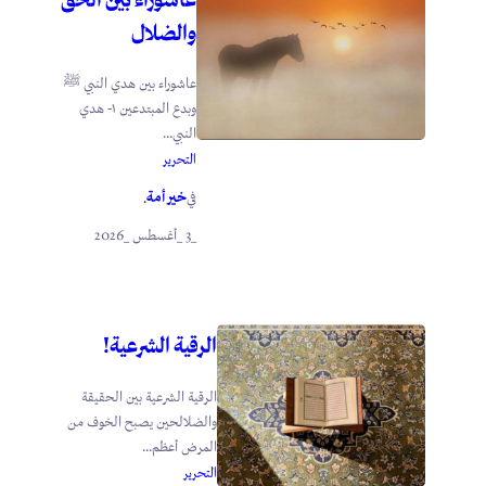
والضلال
عاشوراء بين هدي النبي ﷺ
وبدع المبتدعين ١- هدي
النبي...
التحرير
خير أمة
في
.
_3 _أغسطس _2026
الرقية الشرعية!
الرقية الشرعية بين الحقيقة
والضلالحين يصبح الخوف من
المرض أعظم...
التحرير