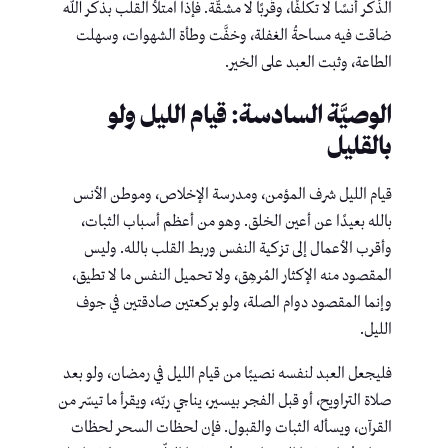
الذِّكر أنسًا لا تكلُّفًا، وقُربًا لا مشقّة. فإذا امتلأ القلب بذكر اللهِ
ضاقت فيه مساحةُ الغفلة، وخفَّت وطأة الشهوات، وسهلت
الطاعة، وثبت العبد على الخير.
الوصيَّة السادسة: قيام الليل ولو
بالقليل
قيام الليل شرف المؤمن، ومدرسة الإخلاص، وموطن الأنس
بالله بعيدًا عن أعين الخلق. وهو من أعظم أسباب الثبات،
وأقرب الأعمال إلى تزكية النفس وربط القلب بالله. وليس
المقصود منه الإكثار المُرهِق، ولا تحميل النفس ما لا تطيق،
وإنما المقصود دوام الصلة، ولو بركعتين صادقتين في جوف
الليل.
فليجعل العبد لنفسه نصيبًا من قيام الليل في رمضان، ولو بعد
صلاة التراويح، أو قبل الفجر بيسير، يناجي ربّه، ويقرأ ما تيسّر من
القرآن، ويسأله الثبات والقبول. فإن لحظات السحر لحظات