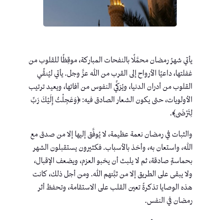
يأتي شهرُ رمضان محمَّلًا بالنفحات المباركة، موقِظًا للقلوب من
غفلتها، داعيًا الأرواح إلى القرب من الله عزَّ وجل. يأتي ليُنقِّي
القلوب من أدران الدنيا، ويُزكِّي النفوس من آفاتها، ويعيد ترتيب
الأولويات، حتى يكون الشعار الصادق فيه: ﴿وَعَجِلْتُ إِلَيْكَ رَبِّ
لِتَرْضَى﴾.
والثبات في رمضان نعمة عظيمة، لا يُوفَّق إليها إلا من صدق مع
الله، واستعان به، وأخذ بالأسباب. فكثيرون يستقبلون الشهر
بحماسةٍ صادقة، ثم لا يلبث أن يخبو العزم، ويضعف الإقبال،
ولا يبقى على الطريق إلا من ثبَّتهم الله. ومن أجل ذلك، كانت
هذه الوصايا تذكرةً تعين القلب على الاستقامة، وتحفظ أثر
رمضان في النفس.