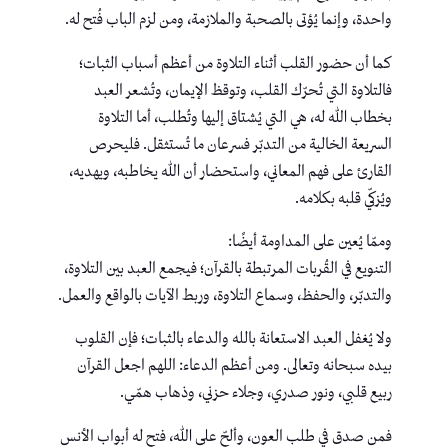
واحدة، وإنما يُؤتى بالصحبة والملازمة، ومن لزم الباب فُتح له.
كما أن حضور القلب أثناء التلاوة من أعظم أسباب الثبات؛
فالتلاوة التي تُحرّك القلب، وتوقظ الإيمان، وتُشعر العبد
بخطاب الله له، هي التي يُشتاق إليها وتُطلب، أما التلاوة
السريعة الخالية من التدبّر فسرعان ما تُستثقل. فليحرص
القارئ على فهم المعاني، واستحضار أن الله يخاطبه، ويهديه،
ويُزكّي قلبه بكلامه.
وممّا يُعين على المداومة أيضًا:
التنويع في القُربات المرتبطة بالقرآن؛ فيجمع العبد بين التلاوة،
والتدبّر، والحفظ، وسماع التلاوة، وربط الآيات بالواقع والعمل.
ولا يُغفل العبد الاستعانة بالله والدعاء بالثبات؛ فإن القلوب
بيده سبحانه وتعالى. ومن أعظم الدعاء: اللهم اجعل القرآن
ربيع قلبي، ونور صدري، وجلاء حزني، وذهاب همّي.
فمن صدق في طلب العون، وألحّ على الله، فتح له أبواب الأنس