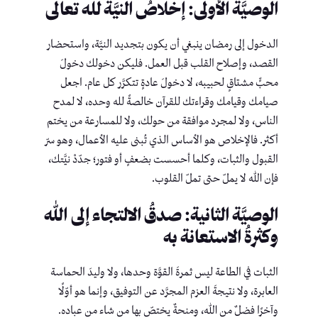
الوصيَّة الأولى: إخلاصُ النيَّة لله تعالى
الدخول إلى رمضان ينبغي أن يكون بتجديد النيَّة، واستحضار
القصد، وإصلاح القلب قبل العمل. فليكن دخولك دخولَ
محبٍّ مشتاقٍ لحبيبه، لا دخولَ عادةٍ تتكرَّر كل عام. اجعل
صيامك وقيامك وقراءتك للقرآن خالصةً لله وحده، لا لمدح
الناس، ولا لمجرد موافقة من حولك، ولا للمسارعة من يختم
أكثر. فالإخلاص هو الأساس الذي تُبنى عليه الأعمال، وهو سرّ
القبول والثبات، وكلما أحسست بضعفٍ أو فتور؛ جدّدْ نيَّتك،
فإن الله لا يملّ حتى تملّ القلوب.
الوصيَّة الثانية: صدقُ الالتجاء إلى الله
وكثرةُ الاستعانة به
الثبات في الطاعة ليس ثمرةَ القوَّة وحدها، ولا وليدَ الحماسة
العابرة، ولا نتيجةَ العزم المجرَّد عن التوفيق، وإنما هو أوّلًا
وآخرًا فضلٌ من الله، ومنحةٌ يختصّ بها من شاء من عباده.