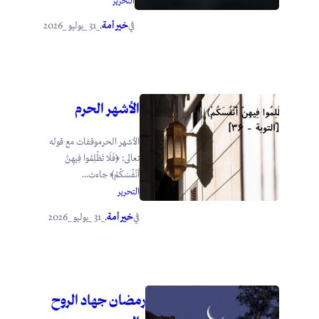
التحرير
خير أمة
_31 _يوليو _2026
في
.
الأشهر الحرم
الأشهر الحرموقفات مع قوله
تعالى: ﴿فَلَا تَظْلِمُوا فِيهِنَّ
أَنْفُسَكُمْ﴾ جاءت...
التحرير
خير أمة
_31 _يوليو _2026
في
.
رمضان جهاد الروح