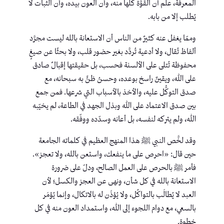
المعرفة، علم أن القوَّة كلَّها منه، وأن العون بيده، وأن الثبات لا
يُطلب إلا من بابه.
وممّا يغفل عنه كثيرٌ من الناس أن الاستعانة بالله ليست مجرَّد
ألفاظ تُقال، ولا أدعية تُردَّد بغير حضور قلب، ولا بحثًا عن صيغٍ
محفوظة تُتلى على الألسنة فحسب، بل حقيقتها إقبالٌ صادق
على الله، ويقينٌ راسخ بوعده، وحسنُ ظنٍّ به سبحانه، مع
صدق التوكُّل عليه، والأخذ بالأسباب التي شرعها. فمن جمع
بين صدق الاعتماد على الله وبذل الجهد في الطاعة، لم يخيّبه
الله، ولم يتركه لنفسه، بل أعانه وسدّده ووفّقه.
وقد لخَّص النبي ﷺ هذا المنهج العظيم في كلماته الجامعة
حين قال: «احرص على ما ينفعك، واستعن بالله، ولا تعجز».
فأمر ﷺ بالحرص على العمل الصالح، ودلّ على ضرورة
الاستعانة بالله في كل شأن، ونهى عن العجز والكسل؛ لأن
العبد لا يُطالَب بالتواكُل، ولا يُؤذَن له بالاتكال، وإنما يُؤمَر
بالسعي، مع دوام اللجوء إلى الله، واستمداد العون منه في كل
خطوة.