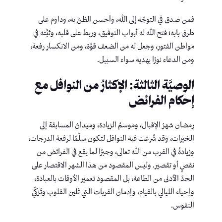
فمن صدق في التوجّه إلى الله، وأحسن الظنّ به، وداوم على
طرق بابه؛ فتح الله له أبواب التوفيق، وربط على قلبه، وثبَّته في
مواطن الفتور، وجعل له من الضعف قوَّة، ومن الانكسار رفعة،
ومن الدعاء نورًا يهديه سواء السبيل.
الوصيَّة الثالثة: الإكثارُ من النوافل مع
إحكام الفرائض
رمضان شهرُ الإقبال، وموسمُ الزيادة، وميدانُ المسابقة إلى
الخيرات، وقد شُرعت فيه النوافل لتكون سلّمًا لرفعة الدرجات،
وزيادةً في القرب من الله تعالى، وجبرًا لما يقع في الفرائض من
نقصٍ أو تقصير. وليس المقصود من هذا الشهر الاقتصار على
الحدّ الأدنى من الطاعة، بل المقصود تعمير الأوقات بالعبادة،
وإحياء الليالي بالقيام، وإدمان القربات التي تُلين القلوب وتُزكّي
النفوس.