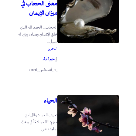
معنى الحجاب في
ميزان الإيمان
الحجاب… الحمد لله الذي
خلق الإنسان وهداه، وبيّن له
سبيل...
التحرير
خير أمة
في
.
_1 _أغسطس _2026
الحياء
تعريف الحياء: وقال ابنُ
حَجَرٍ: “الحَياءُ: خُلُقٌ يبعَثُ
صاحِبَه على...