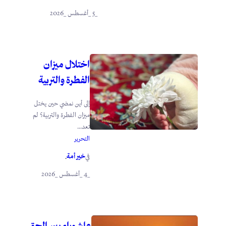
_5 _أغسطس _2026
اختلال ميزان
الفطرة والتربية
إلى أين نمضي حين يختل
ميزان الفطرة والتربية؟ لم
تعد...
التحرير
خير أمة
في
.
_4 _أغسطس _2026
عاشوراء بين الحق