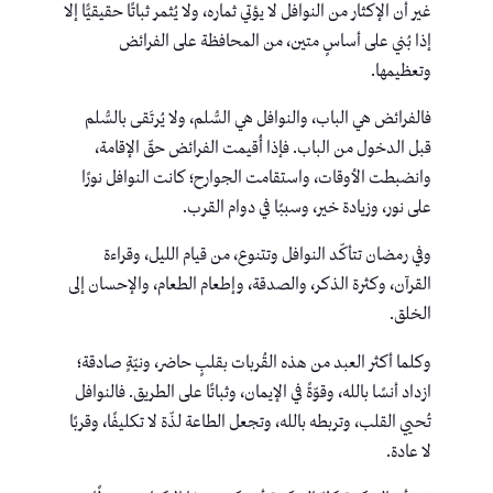
غير أن الإكثار من النوافل لا يؤتي ثماره، ولا يُثمر ثباتًا حقيقيًّا إلا
إذا بُني على أساسٍ متين، من المحافظة على الفرائض
وتعظيمها.
فالفرائض هي الباب، والنوافل هي السُّلم، ولا يُرتَقى بالسُّلم
قبل الدخول من الباب. فإذا أُقيمت الفرائض حقّ الإقامة،
وانضبطت الأوقات، واستقامت الجوارح؛ كانت النوافل نورًا
على نور، وزيادة خير، وسببًا في دوام القرب.
وفي رمضان تتأكّد النوافل وتتنوع، من قيام الليل، وقراءة
القرآن، وكثرة الذكر، والصدقة، وإطعام الطعام، والإحسان إلى
الخلق.
وكلما أكثر العبد من هذه القُربات بقلبٍ حاضر، ونيّةٍ صادقة؛
ازداد أنسًا بالله، وقوّةً في الإيمان، وثباتًا على الطريق. فالنوافل
تُحيي القلب، وتربطه بالله، وتجعل الطاعة لذّة لا تكليفًا، وقربًا
لا عادة.