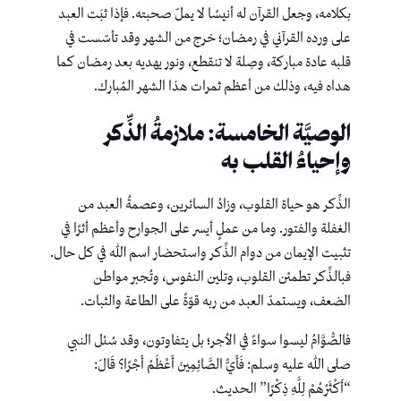
بكلامه، وجعل القرآن له أنيسًا لا يملّ صحبته. فإذا ثبَت العبد
على ورده القرآني في رمضان؛ خرج من الشهر وقد تأسّست في
قلبه عادة مباركة، وصِلة لا تنقطع، ونور يهديه بعد رمضان كما
هداه فيه، وذلك من أعظم ثمرات هذا الشهر المُبارك.
الوصيَّة الخامسة: ملازمةُ الذِّكر
وإحياءُ القلب به
الذِّكر هو حياة القلوب، وزادُ السائرين، وعصمةُ العبد من
الغفلة والفتور. وما من عملٍ أيسر على الجوارح وأعظم أثرًا في
تثبيت الإيمان من دوام الذِّكر واستحضار اسم الله في كل حال.
فبالذِّكر تطمئن القلوب، وتلين النفوس، وتُجبر مواطن
الضعف، ويستمدّ العبد من ربه قوّةً على الطاعة والثبات.
فالصُّوَّامُ ليسوا سواءً في الأجر؛ بل يتفاوتون، وقد سُئل النبي
صلى الله عليه وسلم: فَأَيُّ الصَّائِمِينَ أَعْظَمُ أَجْرًا؟ قَالَ:
“أَكْثَرُهُمْ لِلَّهِ ذِكْرًا” الحديث.