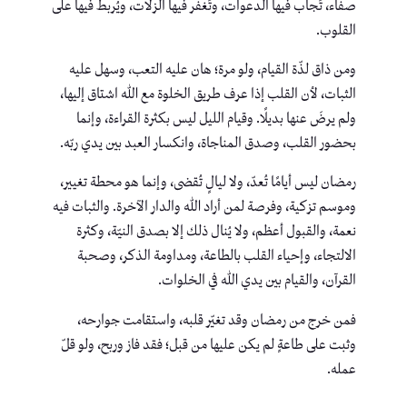
صفاء، تُجاب فيها الدعوات، وتُغفر فيها الزلّات، ويُربط فيها على
القلوب.
ومن ذاق لذّة القيام، ولو مرة؛ هان عليه التعب، وسهل عليه
الثبات، لأن القلب إذا عرف طريق الخلوة مع الله اشتاق إليها،
ولم يرضَ عنها بديلًا. وقيام الليل ليس بكثرة القراءة، وإنما
بحضور القلب، وصدق المناجاة، وانكسار العبد بين يدي ربّه.
رمضان ليس أيامًا تُعدّ، ولا ليالٍ تُقضى، وإنما هو محطة تغيير،
وموسم تزكية، وفرصة لمن أراد الله والدار الآخرة. والثبات فيه
نعمة، والقبول أعظم، ولا يُنال ذلك إلا بصدق النيّة، وكثرة
الالتجاء، وإحياء القلب بالطاعة، ومداومة الذكر، وصحبة
القرآن، والقيام بين يدي الله في الخلوات.
فمن خرج من رمضان وقد تغيّر قلبه، واستقامت جوارحه،
وثبت على طاعةٍ لم يكن عليها من قبل؛ فقد فاز وربح، ولو قلّ
عمله.