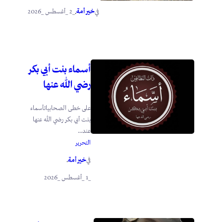
خير أمة
_2 _أغسطس _2026
في
.
أسماء بنت أبي بكر
رضي الله عنها
على خطى الصحابياتأسماء
بنت أبي بكر رضي الله عنها
عند...
التحرير
خير أمة
في
.
_1 _أغسطس _2026