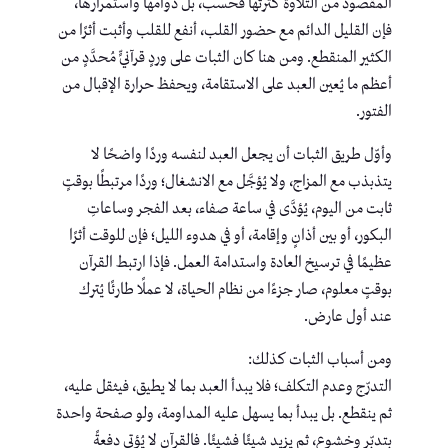
المقصود من التلاوة كثرتها فحسب، بل دوامها واستمرارها،
فإن القليل الدائم مع حضور القلب، أنفع للقلب وأثبت أثرًا من
الكثير المنقطع. ومن هنا كان الثبات على وردٍ قرآنيٍّ مُحدَّدٍ من
أعظم ما يُعين العبد على الاستقامة، ويحفظ حرارة الإقبال من
الفتور.
وأوّل طريق الثبات أن يجعل العبد لنفسه وردًا واضحًا لا
يتذبذب مع المزاج، ولا يُؤجَّل مع الانشغال؛ وردًا مرتبطًا بوقتٍ
ثابت من اليوم، يُؤدَّى في ساعة صفاء، بعد الفجر وساعاتِ
البكور، أو بين أذانٍ وإقامة، أو في هدوء الليل؛ فإن للوقت أثرًا
عظيمًا في ترسيخ العادة واستدامة العمل. فإذا ارتبط القرآن
بوقتٍ معلوم، صار جزءًا من نظام الحياة، لا عملًا طارئًا يُترك
عند أول عارض.
ومن أسباب الثبات كذلك:
التدرّج وعدم التكلف؛ فلا يبدأ العبد بما لا يطيق، فيثقل عليه،
ثم ينقطع. بل يبدأ بما يسهل عليه المداومة، ولو صفحة واحدة
بتدبّر وخشوع، ثم يزيد شيئًا فشيئًا. فالقرآن لا يُؤتى دفعةً