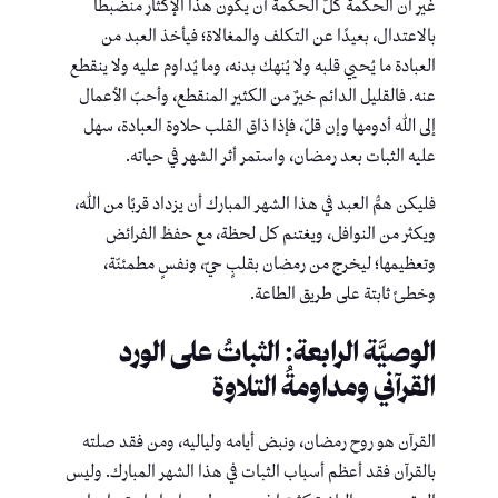
غير أن الحكمة كلّ الحكمة أن يكون هذا الإكثار منضبطًا
بالاعتدال، بعيدًا عن التكلف والمغالاة؛ فيأخذ العبد من
العبادة ما يُحيي قلبه ولا يُنهك بدنه، وما يُداوم عليه ولا ينقطع
عنه. فالقليل الدائم خيرٌ من الكثير المنقطع، وأحبّ الأعمال
إلى الله أدومها وإن قلّ، فإذا ذاق القلب حلاوة العبادة، سهل
عليه الثبات بعد رمضان، واستمر أثر الشهر في حياته.
فليكن همُّ العبد في هذا الشهر المبارك أن يزداد قربًا من الله،
ويكثر من النوافل، ويغتنم كل لحظة، مع حفظ الفرائض
وتعظيمها؛ ليخرج من رمضان بقلبٍ حيّ، ونفسٍ مطمئنّة،
وخطىً ثابتة على طريق الطاعة.
الوصيَّة الرابعة: الثباتُ على الورد
القرآني ومداومةُ التلاوة
القرآن هو روح رمضان، ونبض أيامه ولياليه، ومن فقد صلته
بالقرآن فقد أعظم أسباب الثبات في هذا الشهر المبارك. وليس