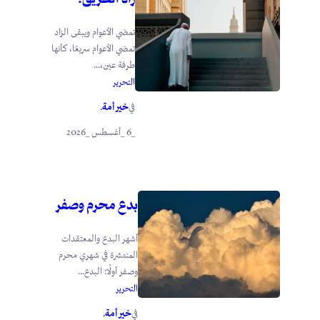
تمضي الأعوام ويبقى الزاد
تمضي الأعوام سريعًا، كأنها
طرفة عين،...
التحرير
خير أمة
في
.
_6 _أغسطس _2026
بدع محرم وصفر
أشهر البدع والمعتقدات
المنتشرة في شهري محرم
وصفر أولًا: البدع...
التحرير
خير أمة
في
.