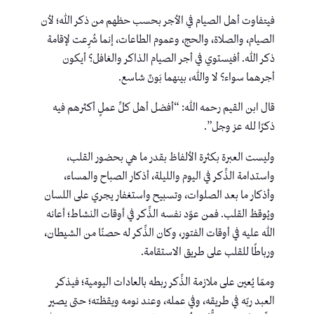
فيتفاوت أهل الصيام في الأجر بحسب حظهم من ذكر الله؛ لأن
الصيام، والصلاة، والحج، وعموم الطاعات، إنما شُرِعت لإقامة
ذكر الله. أفيستوي في أجر الصيام الذاكر والغافل؟ أيكون
أجرهما سواء؟ لا والله، بينهما بَونٌ شاسع.
قال ابن القيم رحمه الله: “أفضل أهل كلِّ عملٍ أكثرهم فيه
ذكرًا لله عز وجل”.
وليست العبرة بكثرة الألفاظ بقدر ما هي بحضور القلب،
واستدامة الذِّكر في اليوم والليلة، أذكار الصباح والمساء،
وأذكار ما بعد الصلوات، وتسبيح واستغفار يجري على اللسان
ويُوقظ القلب. فمن عوّد نفسه الذِّكر في أوقات النشاط؛ أعانه
الله عليه في أوقات الفتور، وكان الذِّكر له حصنًا من الشيطان،
ورباطًا للقلب على طريق الاستقامة.
وممّا يُعين على ملازمة الذِّكر ربطه بالعادات اليومية؛ فيذكر
العبد ربّه في طريقه، وفي عمله، وعند نومه ويقظته؛ حتى يصير