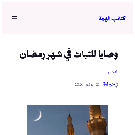
تخطى
إلى
كتائب الهمة
المحتوى
وصايا للثبات في شهر رمضان
التحرير
في
|
خير أمة
_21 _يونيو _2026