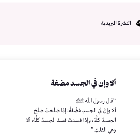
النشرة البريدية
ألا وإن في الجسد مضغة
“قال رسول الله ﷺ:
ألا وإنَّ في الجسدِ مُضْغَةً: إذا صَلَحَتْ صَلَحَ
الجسدُ كلُّهُ، وإذا فسدتْ فسدَ الجسدُ كلُّهُ، ألا
وهي القلبُ.”