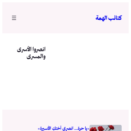
تخطى
إلى
كتائب الهمة
المحتوى
انصروا الأسرى
والمسرى
«يا حرة… انصري أختكِ الأسيرة»