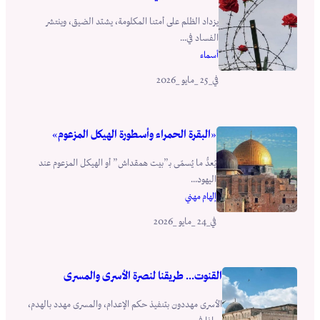
يزداد الظلم على أمتنا المكلومة، يشتد الضيق، وينتشر
الفساد في...
أسماء
_25 _مايو _2026
في
«البقرة الحمراء وأسطورة الهيكل المزعوم»
يُعدُّ ما يُسمّى بـ”بيت همقداش” أو الهيكل المزعوم عند
اليهود...
إلهام مهني
_24 _مايو _2026
في
القنوت… طريقنا لنصرة الأسرى والمسرى
الأسرى مهددون بتنفيذ حكم الإعدام، والمسرى مهدد بالهدم،