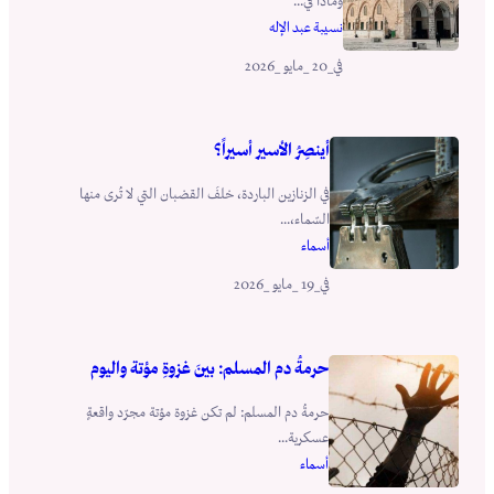
وماذا في...
نسيبة عبد الإله
_20 _مايو _2026
في
أينصِرُ الأسير أسيراً؟
في الزنازين الباردة، خلفَ القضبان التي لا تُرى منها
السّماء،...
أسماء
_19 _مايو _2026
في
حرمةُ دم المسلم: بينَ غزوةِ مؤتة واليوم
حرمةُ دم المسلم: لم تكن غزوة مؤتة مجرّد واقعةٍ
عسكرية...
أسماء