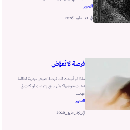
التحرير
في
_31 _مايو _2026
فرصة لا تُعوَّض
ماذا لو أتيحت لك فرصة لتعيش تجربة لطالما
تمنيت خوضها؟ هل سبق وتمنيت لو كنت في
عهد…
التحرير
في
_29 _مايو _2026