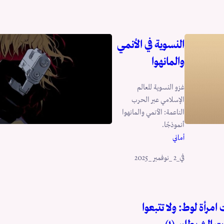
النسوية في الأنمي
والمانهوا
غزو النسوية للعالم
الإسلامي عبر الحرب
الناعمة: الأنمي والمانهوا
أنموذجًا.
أماني
في
_2 _نوفمبر _2025
امرأة لوط: ولا تتبعوا