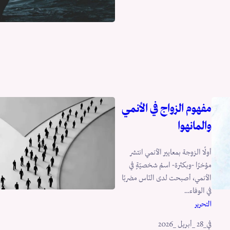
مفهوم الزواج في الأنمي
والمانهوا
أولًا الزوجة بمعايير الأنمي انتشر
مؤخرًا -وبكثرة- اسمُ شخصيّةٍ في
الأنمي، أصبحت لدى النّاس مضربًا
في الوفاء…
التحرير
في
_28 _أبريل _2026