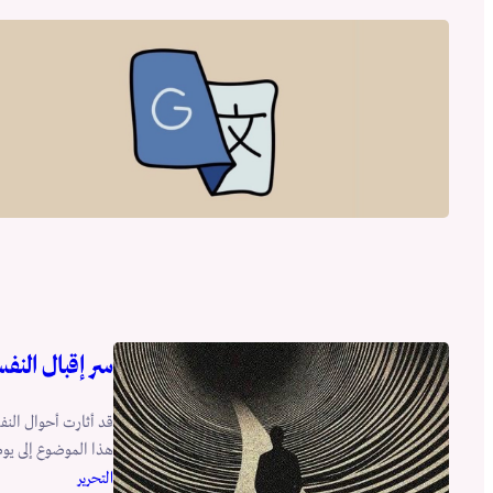
سر إقبال النف
قد أثارت أحوال النف
هذا الموضوع إلى يوم
التحرير