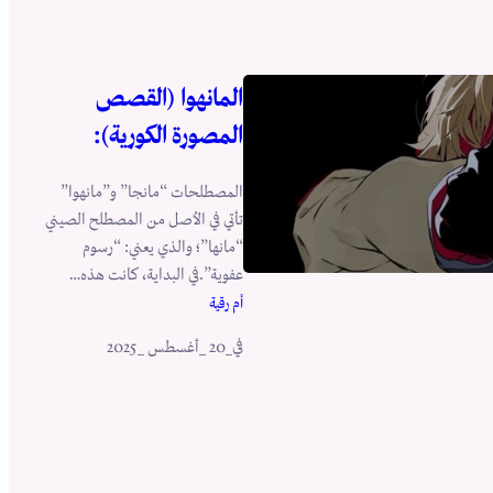
المانهوا (القصص
المصورة الكورية):
المصطلحات “مانجا” و”مانهوا”
تأتي في الأصل من المصطلح الصيني
“مانها”؛ والذي يعني: “رسوم
عفوية”.في البداية، كانت هذه…
أم رقية
في
_20 _أغسطس _2025