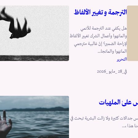
الترجمة و تغيير الألفاظ
هل يكفي عند الترجمة للأنمي
والمانهوا وأعمال الشرك تغيير الألفاظ
لإراحة الضمير؟ إنَّ غالبية مترجمي
المانهوا والمانجا…
التحرير
في
_28 _مايو _2026
س علىٰ الملهيات
س جدالات كثيرة ولا زالت البشرية تبحث في
نا هذا ،…