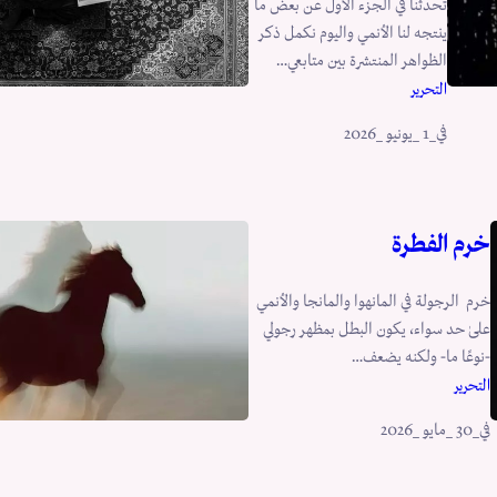
تحدثنا في الجزء الأول عن بعض ما
ينتجه لنا الأنمي واليوم نكمل ذكر
الظواهر المنتشرة بين متابعي…
التحرير
في
_1 _يونيو _2026
خرم الفطرة
خرم الرجولة في المانهوا والمانجا والأنمي
علىٰ حد سواء، يكون البطل بمظهر رجولي
-نوعًا ما- ولكنه يضعف…
التحرير
في
_30 _مايو _2026