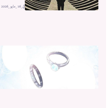
في
_16 _مايو _2026