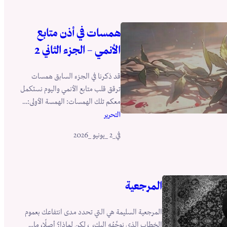
همسات في أذن متابع
الأنمي – الجزء الثاني 2
قد ذكرنا في الجزء السابق همسات
ترقق قلب متابع الأنمي واليوم نستكمل
معكم تلك الهمسات: الهمسة الأولى:…
التحرير
في
_2 _يونيو _2026
المرجعية
المرجعية السليمة هي التي تحدد مدى انتفاعك بعموم
الخطاب الذي نوجِّهُه إليك، ، لكن لماذا؟ أصلًا، ما…