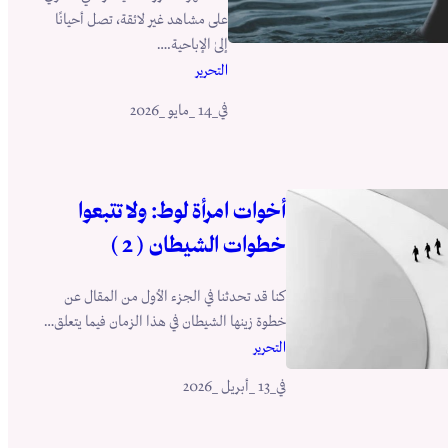
على مشاهد غير لائقة، تصل أحيانًا
إلىٰ الإباحية.…
التحرير
في
_14 _مايو _2026
أخوات امرأة لوط: ولا تتبعوا
خطوات الشيطان ( 2 )
كنا قد تحدثنا في الجزء الأول من المقال عن
خطوة زينها الشيطان في هذا الزمان فيما يتعلق…
التحرير
في
_13 _أبريل _2026