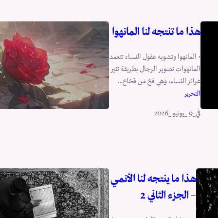
هذا ما تنتجه لنا المانهوا
• المانهوا وتشويه عقول النساء تتعمد
المانهوات تصوير الرجال بطريقة تثير
غرائز النساء، وهي فخ من فخاخ…
التحرير
في
_9 _يونيو _2026
هذا ما ينتجه لنا الأنمي
– الجزء الثاني 2