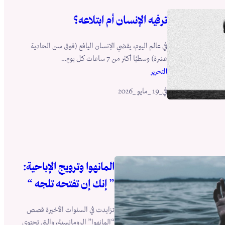
ترفيه الإنسان أم ابتلاعه؟
في عالم اليوم، يقضي الإنسان اليافع (فوق سن الحادية
عشرة) وسطيًا أكثر من 7 ساعات كل يومٍ…
التحرير
في
_19 _مايو _2026
المانهوا وترويج الإباحية:
” إنك إن تفتحه تلجه “
تزايدت في السنوات الأخيرة قصص
“المانهوا” الرومانسية، والتي تحتوي