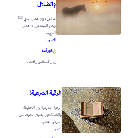
والضلال
عاشوراء بين هدي النبي ﷺ
وبدع المبتدعين ١- هدي
النبي...
التحرير
خير أمة
في
.
_3 _أغسطس _2026
الرقية الشرعية!
الرقية الشرعية بين الحقيقة
والضلالحين يصبح الخوف من
المرض أعظم...
التحرير