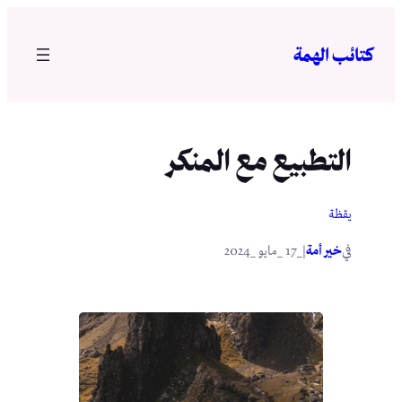
تخطى
إلى
كتائب الهمة
المحتوى
التطبيع مع المنكر
يقظة
في
|
خير أمة
_17 _مايو _2024