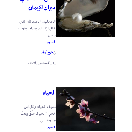
ميزان الإيمان
الحجاب… الحمد لله الذي
خلق الإنسان وهداه، وبيّن له
سبيل...
التحرير
خير أمة
في
.
_1 _أغسطس _2026
الحياء
تعريف الحياء: وقال ابنُ
حَجَرٍ: “الحَياءُ: خُلُقٌ يبعَثُ
صاحِبَه على...
التحرير