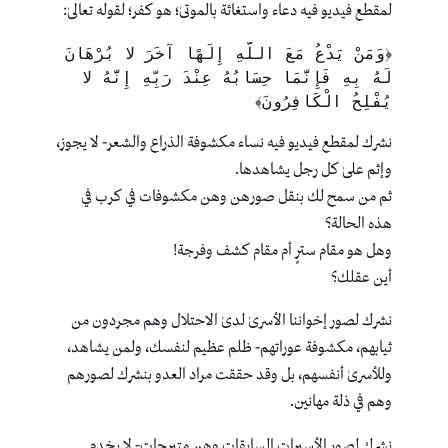
لمقطع فيديو فيه دعاء واستغاثة بالموتىٰ؛ هو كفر؛ لقوله تعالىٰ:
﴿وَمَنْ يَدْعُ مَعَ اللَّهِ إِلَهًا آخَرَ لا بُرْهَانَ 
لَهُ بِهِ فَإِنَّمَا حِسَابُهُ عِنْدَ رَبِّهِ إِنَّهُ لا 
يُفْلِحُ الْكَافِرُونَ﴾
نشرك لمقطع فيديو فيه نساء مكشوفة الذراع والشعر- لا يجوز،
وإثم علىٰ كل رجل يشاهدها.
ثم من سمح لك بنقل صورهن وهن مكشوفات في كرب في
هذه الحالة؟
وهل هو مقام سترٍ أم مقام كشف وفرجة!
أين عقلك؟
نشرك لصور إخواننا الأسرىٰ لدىٰ الاحتلال وهم مجردون من
ثيابهم، مكشوفة عوراتهم- ظلم عظيم لنفسك، ولمن يشاهد،
وللأسرىٰ أنفسهم، بل وقد حققت مراد العدو بنشرك لصورهم
وهم في ذلة مهانين.
نشرك لصور الأسيرات السابقات وهن متبرجات- لا يخدم