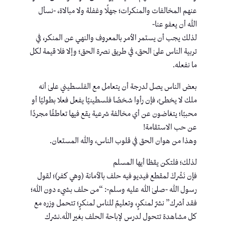
عنهم المخالفات والمنكرات؛ جهلًا وغفلة ولا مبالاة، -نسأل
الله أن يعفو عنا-
لذلك يجب أن يستمر الأمر بالمعروف والنهي عن المنكر، في
تربية الناس علىٰ الحق، في طريق نصرة الحق؛ وإلا فلا قيمة لكل
ما نفعله.
بعض الناس يصل لدرجة أن يتعامل مع الفلسطيني علىٰ أنه
ملك لا يخطئ، فإن رأوا شخصًا فلسطينيًا يفعل فعلا بطوليًا أو
محببًا؛ يتغاضون عن أي مخالفة شرعية يقع فيها تعاطفًا مجردًا
عن حب الاستقامة!
وهذا من هوان الحق في قلوب الناس، والله المستعان.
لذلك؛ فلتكن يقظا أيها المسلم
فإن نَشْركَ لمقطع فيديو فيه حلف بالأمانة (وهي كفر)؛ لقول
رسول الله -صلىٰ الله عليه وسلم-: “من حلف بشيء دون الله؛
فقد أشرك” نشرٌ لمنكرٍ، وتعليمٌ للناس لمنكرٍ؛ تتحمل وزره مع
كل مشاهدة تتحول لدرس لإباحة الحلف بغير الله.نشرك