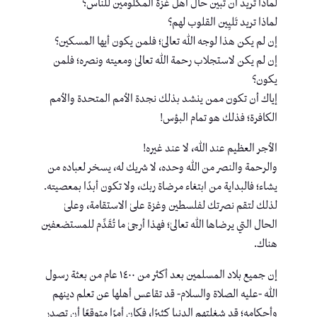
لماذا تريد أن تُبين حال أهل غزة المكلومين للناس؟
لماذا تريد تَليِين القلوب لهم؟
إن لم يكن هذا لوجه الله تعالىٰ؛ فلمن يكون أيها المسكين؟
إن لم يكن لاستجلاب رحمة الله تعالىٰ ومعيته ونصره؛ فلمن
يكون؟
إياك أن تكون ممن ينشد بذلك نجدة الأمم المتحدة والأمم
الكافرة؛ فذلك هو تمام البؤس!
الأجر العظيم عند الله، لا عند غيره!
والرحمة والنصر من الله وحده، لا شريك له، يسخر لعباده من
يشاء؛ فالبداية من ابتغاء مرضاة ربك، ولا تكون أبدًا بمعصيته.
لذلك لتقم نصرتك لفلسطين وغزة علىٰ الاستقامة، وعلىٰ
الحال التي يرضاها الله تعالىٰ؛ فهذا أرجىٰ ما تُقَدِّم للمستضعفين
هناك.
إن جميع بلاد المسلمين بعد أكثر من ١٤٠٠ عام من بعثة رسول
الله -عليه الصلاة والسلام- قد تقاعس أهلها عن تعلم دينهم
وأحكامه؛ قد شغلتهم الدنيا كثيرًا، فكان أمرًا متوقعًا أن تصدر