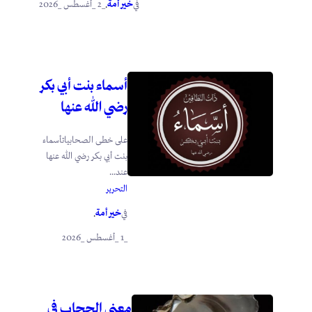
خير أمة
_2 _أغسطس _2026
في
.
أسماء بنت أبي بكر
رضي الله عنها
على خطى الصحابياتأسماء
بنت أبي بكر رضي الله عنها
عند...
التحرير
خير أمة
في
.
_1 _أغسطس _2026
معنى الحجاب في