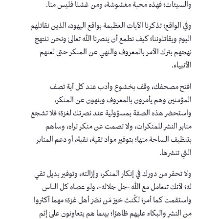
والسيئات؛ فهذه محبة مغشوشة، ومن غشنا فليس منا.
وفي الواقع؛ تذكرنا الآيات العظيمة بواقع اليهود، الذين نقاتلهم
اليوم ويقاتلوننا؛ كيف نطمع أن ينصرنا الله تعالىٰ ونحن ننتهج
نهجهم بترك الأمر بالمعروف والنهي عن المنكر حتىٰ لعنهم
الأنبياء.
افتح مصحفك، وقف بخشوع وأدب عند كل آية تصف
المؤمنين وهم يأمرون بالمعروف وينهون عن المنكر،
واستحضر هذه الصفة بمسؤولية عند نصرتك لغزة؛ فلا تشجع
منابر النشر للمنكرات، ولا تصمت عن منكر تراه، وساهم
بتنظيف الساحة منها؛ بتوفير مواد تقية، نقية، أو دعم المنابر
التي تنشرها.
ولا تحقر من دورك في إنكار المنكر، وإزالته، وتوفير بديل تقي
له؛ لأنك تتعامل مع الله -جل جلاله-، ولو عصاه كل الناس
واستقمت كما أمر؛ لكُنتَ خيرَ مَن نصَرَ أهل غزة؛ مهما أكثروا
من النشر والبكاء عليهم ظاهرًا؛ بينما هم يتعاونون علىٰ إثم