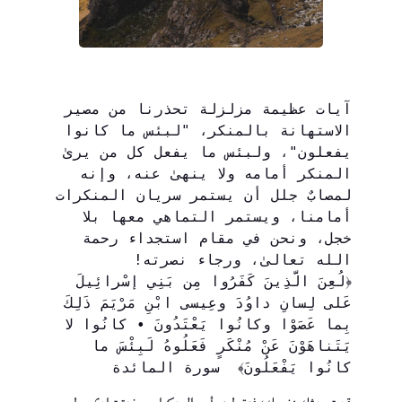
آيات عظيمة مزلزلة تحذرنا من مصير 
الاستهانة بالمنكر، "لبئس ما كانوا 
يفعلون"، ولبئس ما يفعل كل من يرىٰ 
المنكر أمامه ولا ينهىٰ عنه، وإنه 
لمصابٌ جلل أن يستمر سريان المنكرات 
أمامنا، ويستمر التماهي معها بلا 
خجل، ونحن في مقام استجداء رحمة 
الله تعالىٰ، ورجاء نصرته! 
﴿لُعِنَ الَّذِينَ كَفَرُوا مِن بَنِي إسْرائِيلَ 
عَلى لِسانِ داوُدَ وعِيسى ابْنِ مَرْيَمَ ذَلِكَ 
بِما عَصَوْا وكانُوا يَعْتَدُونَ • كانُوا لا 
يَتَناهَوْنَ عَنْ مُنْكَرٍ فَعَلُوهُ لَبِئْسَ ما 
كانُوا يَفْعَلُونَ﴾  سورة المائدة 