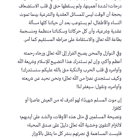
درجات؛ لشدة أهميتها، ولم يسقطها حتىٰ في قلب الاستضعاف
بحجة أن الوقت ليس للمسائل العقدية والشرعية بينما تموت
النساء والأطفال، لم يستوعب بعد أن حياتنا كلها مسألة
عقدية وشرعية، وأن كل حركاتنا وسكناتنا منتظمة ومنسجمة
بطاعة الله تعالىٰ والاستقامة علىٰ صراطه المستقيم كما أمر.
وفي النوازل والمحن يصبح الفرار إلىٰ الله تعالىٰ ورجاء رحمته
أعظم وأكبر، وإن لم نستدرك هذا التضييع للإسلام وشريعة الله
وأوامره في قلب الحرب والنكبة متىٰ بالله عليكم سنستدرك؟
وكيف نستجدي نصرًا من الله تعالىٰ؛ ونحن نحيد عن شريعته
وأوامره، ونقول: سيغفر لنا!
إن موت المسلم شهيدًا؛ لهو أشرف له من العيش عاصيًا أو
كافرًا.
ونصيحة المسلمين في مثل هذه الأوقات، والشد علىٰ أيديهم؛
لالتزام التقوىٰ وخشية الله تعالىٰ دليلٌ علىٰ صدق المحبة؛
فليست المساهمة في نصرتهم بنشر كل ما يثقل بالأوزار