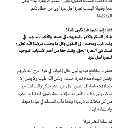
قد تحدثك نفسك؛ فتقول: وأين المنكرات وغزة تباد؟ وهل
هذا وقتها؟ أليست نصرة أهل غزة أولىٰ من خطاباتكم
المتكلفة!
قلنا: إنما نصرة غزة تكون تقية!
بإنكار المنكر والأمر بالمعروف في حينه، والأخذ بأيديهم -في
وقت كرب ومحنة- إلىٰ التقوىٰ وكل ما يجلب مرضاة الله تعالىٰ؛
فتلك هي النصرة الحق، وتلك حقًا من أهم الأسباب الموجبة
لنصرة أهل غزة.
فنَشرك لمقاطعِ فيديو تُبين حال إخواننا في غزة -فرج الله كربهم
وتقبل شهداءهم-؛ نصرة حسنة، ولكن الله طيب ولا يقبل إلا
طيبًا؛ فلا حاجة لك لنصرة أهل غزة بنشر منكرٍ والتساهل مع
منكرٍ، ولن يتطلب الأمر منك إلا مسحة تقوىٰ؛ لتنقية ما تنشره
من كل مخالفات شرعية! وهذا دأب المسلم في عبادة دومًا،
واستقامة أبدا.
ثم لماذا تَنْصُر غزة؟