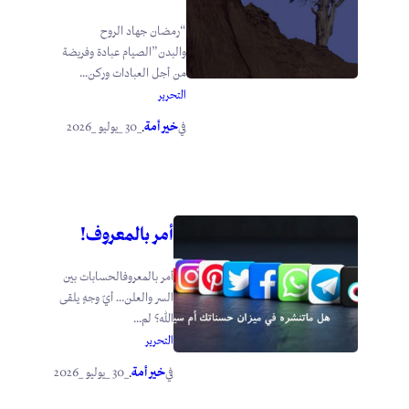
“رمضان جهاد الروح
والبدن”الصيام عبادة وفريضة
من أجل العبادات وركن...
التحرير
خير أمة
_30 _يوليو _2026
في
.
أمر بالمعروف!
أمر بالمعروفالحسابات بين
السر والعلن… أيّ وجهٍ يلقى
الله؟ لم...
التحرير
خير أمة
_30 _يوليو _2026
في
.