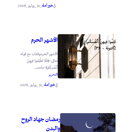
خير أمة
_31 _يوليو _2026
في
.
الأشهر الحرم
الأشهر الحرموقفات مع قوله
تعالى: ﴿فَلَا تَظْلِمُوا فِيهِنَّ
أَنْفُسَكُمْ﴾ جاءت...
التحرير
خير أمة
_31 _يوليو _2026
في
.
رمضان جهاد الروح
والبدن