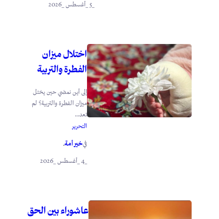
_5 _أغسطس _2026
اختلال ميزان
الفطرة والتربية
إلى أين نمضي حين يختل
ميزان الفطرة والتربية؟ لم
تعد...
التحرير
خير أمة
في
.
_4 _أغسطس _2026
عاشوراء بين الحق