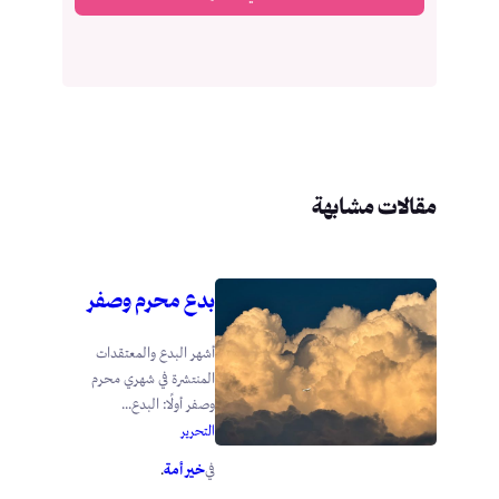
مقالات مشابهة
بدع محرم وصفر
أشهر البدع والمعتقدات
المنتشرة في شهري محرم
وصفر أولًا: البدع...
التحرير
خير أمة
في
.