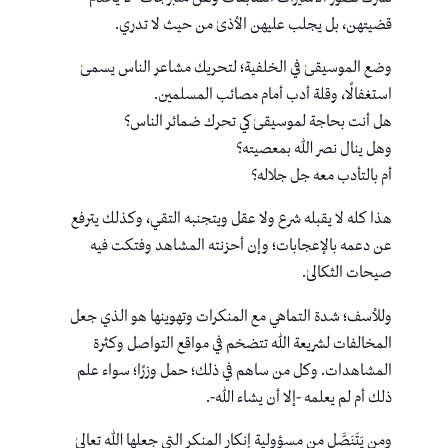
قضيتهن، بل يجلب عليهن الأذىٰ من حيث لا تدري.
وضع الموسيقىٰ في الخلفية؛ لتحريك مشاعر الناس يسمىٰ
استغفالًا، وقلة أدب أمام مصائب المسلمين.
هل أنت بحاجة لموسيقىٰ كي تحرك ضمائر الناس؟
وهل ينال نصر الله بمعصيته؟
أم بالتأدب معه جل جلاله؟
هذا كله لا يقبله شرع ولا عقل ويتجنبه التقي، وكذلك يترفع
عن دعمه بالإعجابات؛ وإن أحزنته المشاهد وفتكت فيه
صيحات الثكالىٰ.
وللأسف؛ شدة التماهي مع المنكرات وتهوينها هو الذي جعل
المخالفات لشريعة الله تتضخم في مواقع التواصل وكثرة
المشاهدات. وكل من ساهم في ذلك؛ حمل وزرًا؛ سواء علم
ذلك أم لم يعلمه -إلا أن يشاء الله-.
ومن يَتَنَصَّل من مسؤولية إنكار المنكر التي جعلها الله تعالىٰ