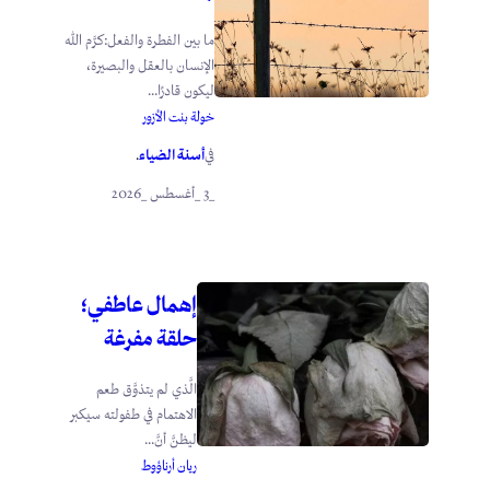
ما بين الفطرة والفعل:كرَّم الله
الإنسان بالعقل والبصيرة،
ليكون قادرًا...
خولة بنت الأزور
أسنة الضياء
في
.
_3 _أغسطس _2026
إهمال عاطفي؛
حلقة مفرغة
الَّذي لم يتذوَّق طعم
الاهتمام في طفولته سيكبر
ليظنَّ أنَّ...
ريان أرناؤوط