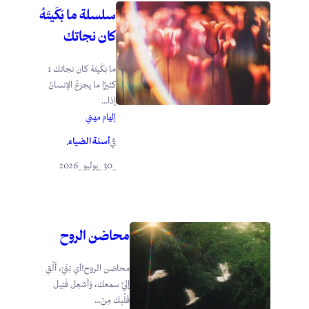
سلسلة ما بَكَيتَهُ
كان نجاتك
ما بَكَيتَهُ كان نجاتك 1
كثيرًا ما يجزعُ الإنسانُ
إذا...
إلهام مهني
أسنة الضياء
في
.
_30 _يوليو _2026
محاضن الروح
محاضن الروح!أي بُنَيّ، أَلْقِ
إليَّ سمعك، وَأَشعِل فَتِيل
قَلْبِك مِنْ...