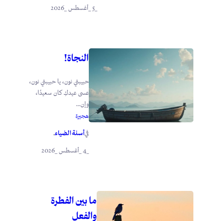
_5 _أغسطس _2026
النجاة!
حبيبتي نون، يا حبيبتي نون،
عسى عيدكِ كان سعيدًا،
وإن...
هجيرة
أسنة الضياء
في
.
_4 _أغسطس _2026
ما بين الفطرة
والفعل