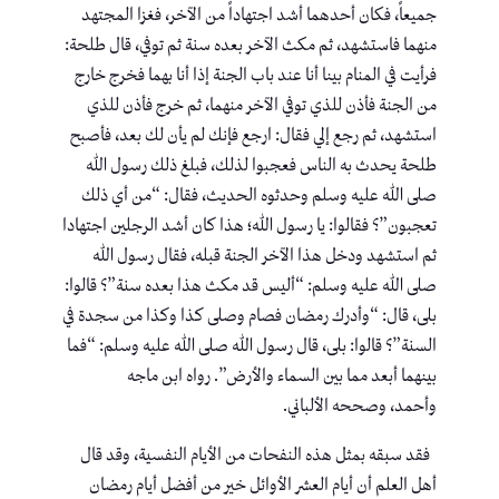
جميعاً، فكان أحدهما أشد اجتهاداً من الآخر، فغزا المجتهد
منهما فاستشهد، ثم مكث الآخر بعده سنة ثم توفي، قال طلحة:
فرأيت في المنام بينا أنا عند باب الجنة إذا أنا بهما فخرج خارج
من الجنة فأذن للذي توفي الآخر منهما، ثم خرج فأذن للذي
استشهد، ثم رجع إلي فقال: ارجع فإنك لم يأن لك بعد، فأصبح
طلحة يحدث به الناس فعجبوا لذلك، فبلغ ذلك رسول الله
صلى الله عليه وسلم وحدثوه الحديث، فقال: “من أي ذلك
تعجبون”؟ فقالوا: يا رسول الله؛ هذا كان أشد الرجلين اجتهادا
ثم استشهد ودخل هذا الآخر الجنة قبله، فقال رسول الله
صلى الله عليه وسلم: “أليس قد مكث هذا بعده سنة”؟ قالوا:
بلى، قال: “وأدرك رمضان فصام وصلى كذا وكذا من سجدة في
السنة”؟ قالوا: بلى، قال رسول الله صلى الله عليه وسلم: “فما
بينهما أبعد مما بين السماء والأرض”. رواه ابن ماجه
وأحمد، وصححه الألباني.
فقد سبقه بمثل هذه النفحات من الأيام النفسية، وقد قال
أهل العلم أن أيام العشر الأوائل خير من أفضل أيام رمضان