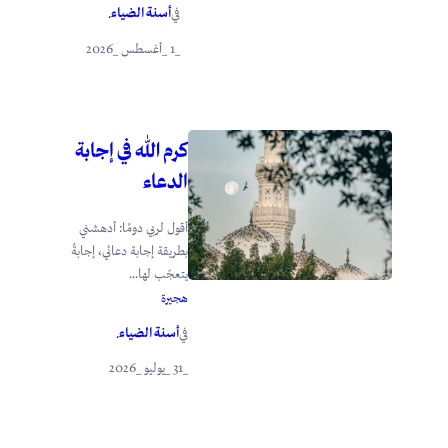
أسنة الضياء
في
.
_1 _أغسطس _2026
كرم الله في إجابة
الدعاء
أقول لربي دومًا: أدهشني
بطريقة إجابة دعائي، إجابةً
يتعجّب لها...
هجيرة
أسنة الضياء
في
.
_31 _يوليو _2026