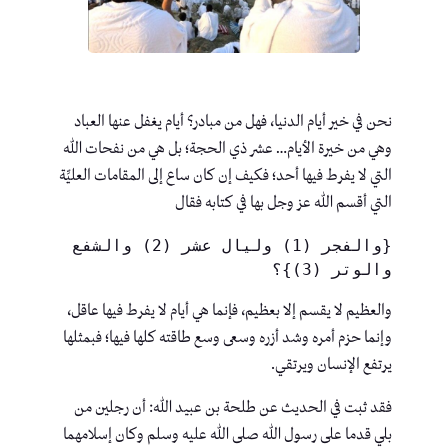
نحن في خير أيام الدنيا، فهل من مبادر؟ أيام يغفل عنها العباد
وهي من خيرة الأيام… عشر ذي الحجة؛ بل هي من نفحات الله
التي لا يفرط فيها أحد؛ فكيف إن كان ساع إلى المقامات العليِّة
التي أقسم الله عز وجل بها في كتابه فقال
{والفجر (1) وليال عشر (2) والشفع 
والوتر (3)}؟
والعظيم لا يقسم إلا بعظيم، فإنما هي أيام لا يفرط فيها عاقل،
وإنما حزم أمره وشد أزره وسعى وسع طاقته كلها فيها؛ فبمثلها
يرتفع الإنسان ويرتقي.
فقد ثبت في الحديث عن طلحة بن عبيد الله: أن رجلين من
بلي قدما على رسول الله صلى الله عليه وسلم وكان إسلامهما