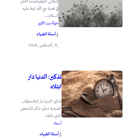
انتكاس الفطرةعندما أتأمَّل
في قصة نبيّ الله لوط عليه
السلام،...
خولة بنت الأزور
أسنة الضياء
في
.
_6 _أغسطس _2026
تذكير: الدنيا دار
ابتلاء
تذكير: الدنيا دار ابتلاءخطاب
الضحية منفِّر؛ ذلك الشخص
الذي دائمًا...
أسماء
أسنة الضياء
في
.