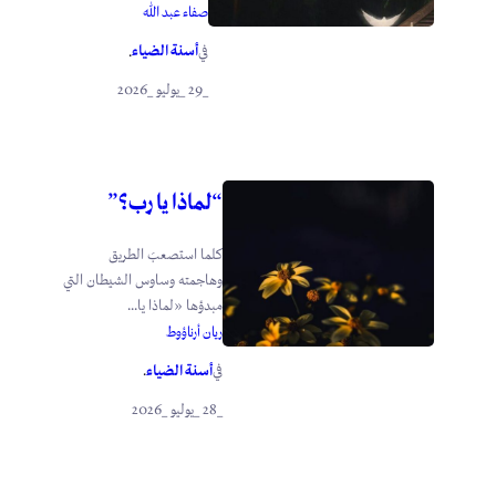
صفاء عبد الله
أسنة الضياء
في
.
_29 _يوليو _2026
“لماذا يا رب؟”
كلما استصعبَ الطريق
وهاجمته وساوس الشيطان التي
مبدؤها «لماذا يا...
ريان أرناؤوط
أسنة الضياء
في
.
_28 _يوليو _2026