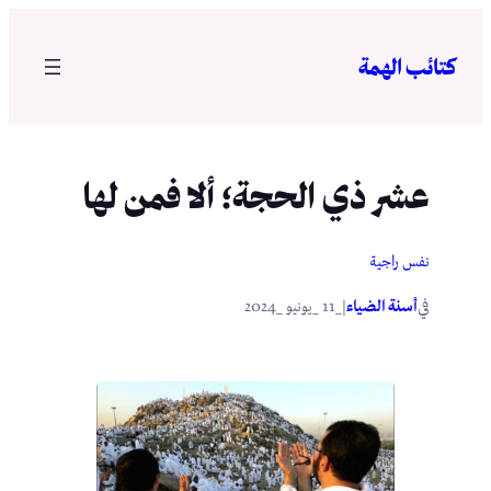
تخطى
إلى
كتائب الهمة
المحتوى
عشر ذي الحجة؛ ألا فمن لها
نفس راجية
في
|
أسنة الضياء
_11 _يونيو _2024