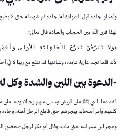
وأهملوا جلده قبل الشهادة له! جلده ثم شهد له حتى لا يطبع 
لهذا قرن الله بين الحجاب والعبادة قال تعالى:
﴿وَلَا تَبَرَّجْنَ ‌تَبَرُّجَ ‌الْجَاهِلِيَّةِ الْأُولَى وَأَقِمْنَ الصَّلَاةَ وَآتِينَ الزَّكَاةَ وَأَطِعْنَ اللَّهَ وَرَسُولَهُ ﴾ [الأحزاب: 33]. 
لأنه قلما تجد عارية عابدة، وعبادتها قد تنفع مع ربها لا في أ
-الدعوة بين اللين والشدة وكل له
فقد دعا النبي ﷺ على قريش وسمى منهم رجالا، ودعا على مض
كلمهم وأمر أصحابه بهجرهم حتى قاطع الرجلَ أهله، وجاءه 
وهجر ابن عمر ابنه حتى مات، وقال أبو بكر لرجل -بحضور ا