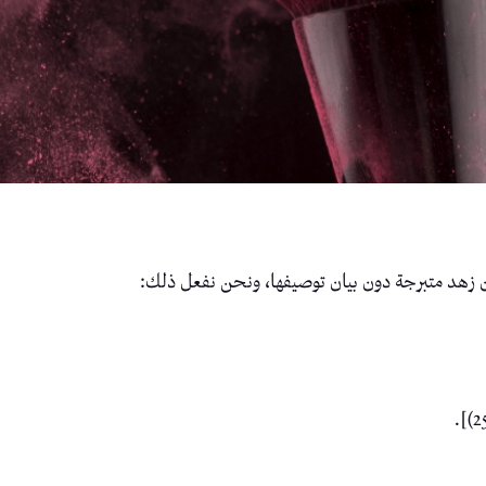
زهد متبرجة دون بيان توصيفها، ونحن نفعل ذلك: