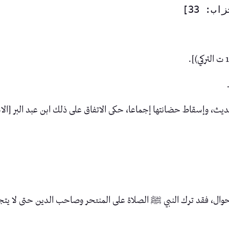
ث، وإسقاط حضانتها إجماعا، حكى الاتفاق على ذلك ابن عبد البر [الاستذكار (7
حوال، فقد ترك النبي ﷺ الصلاة على المنتحر وصاحب الدين حتى لا يتجرأ