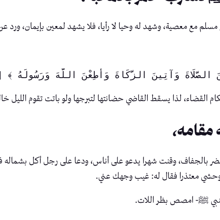
مسلم مع معصية، وشهد له وحيا لا رأيا، فلا يشهد لمعين بإيمان، ورد عن
حكام القضاء، لذا يسقط القاضي حضانتها لتبرجها ولو باتت تقوم الليل خالي
 مقامه،
ر بالجفاف، وقنت شهرا يدعو على أناس، ودعا على رجل أكل بشماله فم
وحشي معتذرا فقال له: غيب وجهك عني.
لنبي ﷺ- امصص بظر اللات.