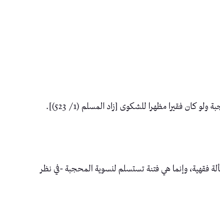
 كان فقيرا مظهرا للشكوى [زاد المسلم (1/ 523)].
سألة فقهية، وإنما هي فتنة تستسلم لنسوية المحجبة -في نظر