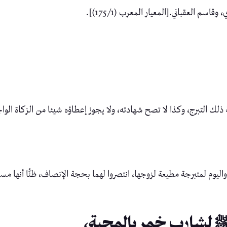
سم العقباني.[المعيار المعرب (175/1)].
ك التبرج، وكذا لا تصح شهادته، ولا يجوز إعطاؤه شيئا من الزكاة الواجبة ولو
واليوم لمتبرجة مطيعة لزوجها، انتصروا لهما بحجة الإنصاف، ظنًّا أنها م
ﷺ لشارب خمر بالمحبة،