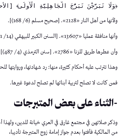
﴿وَلَا تَبَرَّجْنَ ‌تَبَرُّجَ ‌الْجَاهِلِيَّةِ الْأُولَى﴾ [الأحزاب: 33]
ولأنها من أهل النار «2128». [صحيح مسلم (6/ 168)].
وأنها منافقة عمليا «13607». [السنن الكبير للبيهقي (14/ 11 ت التركي)].
وأن عطرها طريق للزنا «2786». [سنن الترمذي (4/ 487)].
وهذا تترتب عليه أحكام كثيرة، منها: رد شهادتها، وروايتها للحدي
فمن كانت لا تصلح لتربية أبنائها لم تصلح لدعوة غيرها.
-الثناء على بعض المتبرجات
وذكر صلاتهن في مجتمع غارق في العري خيانة للدين، ولهذا أ
من المالكية فأفتوا بعدم جواز إمامة زوج المتبرجة تأديبا،