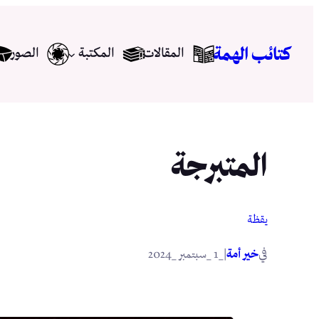
تخطى
إلى
كتائب الهمة
المقالات
المكتبة
الصور
المحتوى
المتبرجة
يقظة
في
|
خير أمة
_1 _سبتمبر _2024