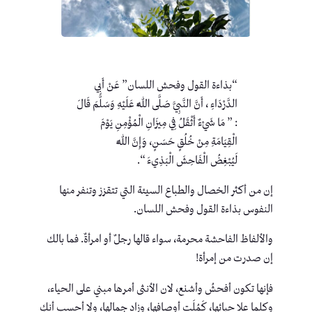
“بذاءة القول وفحش اللسان” عَنْ أَبِي
الدَّرْدَاءِ ، أَنَّ النَّبِيَّ صَلَّى اللَّهُ عَلَيْهِ وَسَلَّمَ قَالَ
: ” مَا شَيْءٌ أَثْقَلُ فِي مِيزَانِ الْمُؤْمِنِ يَوْمَ
الْقِيَامَةِ مِنْ خُلُقٍ حَسَنٍ، وَإِنَّ اللَّهَ
لَيُبْغِضُ الْفَاحِشَ الْبَذِيءَ “.
إن من أكثر الخصال والطباع السيئة التي تتقزز وتنفر منها
النفوس بذاءة القول وفحش اللسان.
والألفاظ الفاحشة محرمة، سواء قالها رجلٌ أو امرأةٌ. فما بالك
إن صدرت من إمرأة!
فإنها تكون أفحشُ وأشنع، لان الأنثى أمرها مبني على الحياء،
وكلما علا حيائها، كَمُلَت أوصافها، وزاد جمالها، ولا أحسب أنكِ