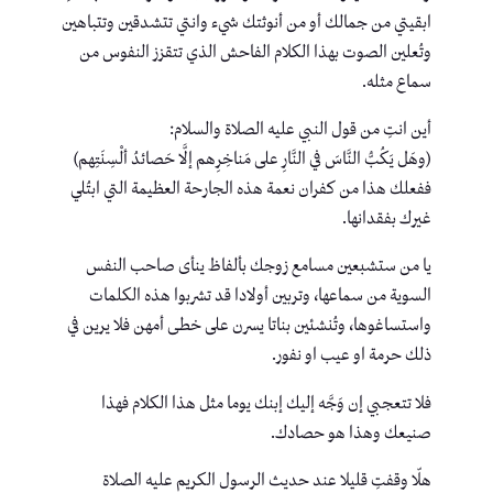
ابقيتي من جمالك أو من أنوثتك شيء وانتي تتشدقين وتتباهين
وتُعلين الصوت بهذا الكلام الفاحش الذي تتقزز النفوس من
سماع مثله.
أين انتِ من قول النبي عليه الصلاة والسلام:
(وهَل يَكُبُّ النَّاسَ في النَّارِ على مَناخِرِهم إلَّا حَصائدُ ألْسِنَتِهم)
ففعلك هذا من كفران نعمة هذه الجارحة العظيمة التي ابتُلي
غيرك بفقدانها.
يا من ستشبعين مسامع زوجك بألفاظ ينأى صاحب النفس
السوية من سماعها، وتربين أولادا قد تشربوا هذه الكلمات
واستساغوها، وتُنشئين بناتا يسرن على خطى أمهن فلا يرين في
ذلك حرمة او عيب او نفور.
فلا تتعجبي إن وَجَّه إليك إبنك يوما مثل هذا الكلام فهذا
صنيعك وهذا هو حصادك.
هلّا وقفتِ قليلا عند حديث الرسول الكريم عليه الصلاة