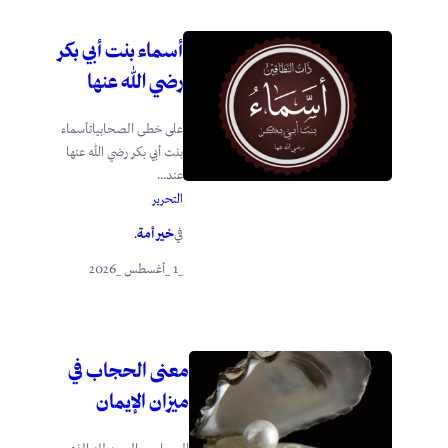
أسماء بنت أبي بكر
رضي الله عنها
على خطى الصحابياتأسماء
بنت أبي بكر رضي الله عنها
عند...
التحرير
خير أمة
في
.
_1 _أغسطس _2026
معنى الحجاب في
ميزان الإيمان