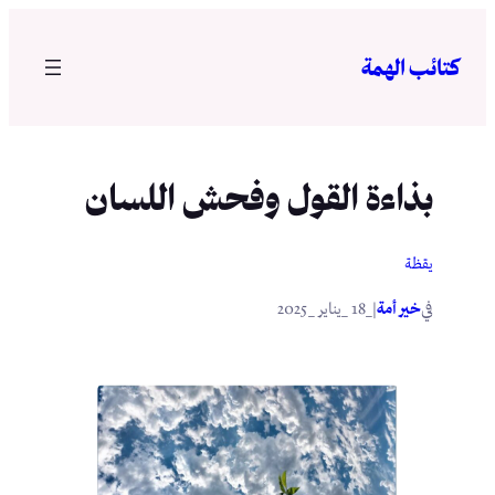
تخطى
إلى
كتائب الهمة
المحتوى
بذاءة القول وفحش اللسان
يقظة
في
|
خير أمة
_18 _يناير _2025