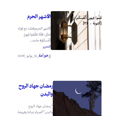
الأشهر الحرم
الأشهر الحرموقفات مع قوله
تعالى: ﴿فَلَا تَظْلِمُوا فِيهِنَّ
أَنْفُسَكُمْ﴾ جاءت...
التحرير
خير أمة
_31 _يوليو _2026
في
.
رمضان جهاد الروح
والبدن
“رمضان جهاد الروح
والبدن”الصيام عبادة وفريضة