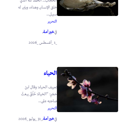
الحجاب… الحمد لله الذي
خلق الإنسان وهداه، وبيّن له
سبيل...
التحرير
خير أمة
في
.
_1 _أغسطس _2026
الحياء
تعريف الحياء: وقال ابنُ
حَجَرٍ: “الحَياءُ: خُلُقٌ يبعَثُ
صاحِبَه على...
التحرير
خير أمة
_31 _يوليو _2026
في
.