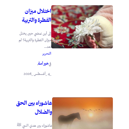
اختلال ميزان
الفطرة والتربية
إلى أين نمضي حين يختل
ميزان الفطرة والتربية؟ لم
تعد...
التحرير
خير أمة
في
.
_4 _أغسطس _2026
عاشوراء بين الحق
والضلال
عاشوراء بين هدي النبي ﷺ