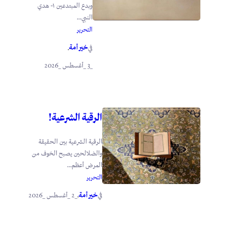
وبدع المبتدعين ١- هدي
النبي...
التحرير
خير أمة
في
.
_3 _أغسطس _2026
الرقية الشرعية!
الرقية الشرعية بين الحقيقة
والضلالحين يصبح الخوف من
المرض أعظم...
التحرير
خير أمة
_2 _أغسطس _2026
في
.