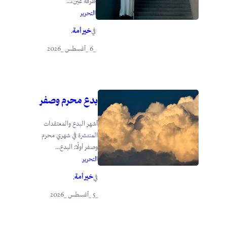
طرفة عين،...
التحرير
خير أمة
في
.
_6 _أغسطس _2026
بدع محرم وصفر
أشهر البدع والمعتقدات
المنتشرة في شهري محرم
وصفر أولًا: البدع...
التحرير
خير أمة
في
.
_5 _أغسطس _2026