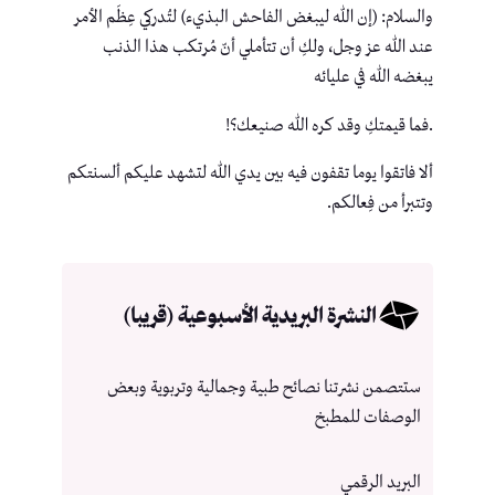
والسلام: (إن الله ليبغض الفاحش البذيء) لتُدركي عِظَم الأمر
عند الله عز وجل، ولكِ أن تتأملي أنّ مُرتكب هذا الذنب
يبغضه الله في عليائه
.فما قيمتكِ وقد كره الله صنيعك؟!
ألا فاتقوا يوما تقفون فيه بين يدي الله لتشهد عليكم ألسنتكم
وتتبرأ من فِعالكم.
النشرة البريدية الأسبوعية (قريبا)
ستتصمن نشرتنا نصائح طبية وجمالية وتربوية وبعض
الوصفات للمطبخ
البريد الرقمي