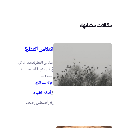
مقالات مشابهة
انتكاس الفطرة
انتكاس الفطرةعندما أتأمَّل
في قصة نبيّ الله لوط عليه
السلام،...
خولة بنت الأزور
أسنة الضياء
في
.
_6 _أغسطس _2026