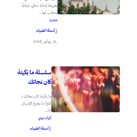
بطريقة إجابة دعائي، إجابةً
يتعجّب لها...
هجيرة
أسنة الضياء
في
.
_31 _يوليو _2026
سلسلة ما بَكَيتَهُ
كان نجاتك
ما بَكَيتَهُ كان نجاتك 1
كثيرًا ما يجزعُ الإنسانُ
إذا...
إلهام مهني
أسنة الضياء
في
.