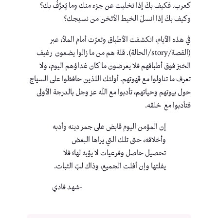
كعرب. فكيف بكَ إذا تخليت عن جزء منك وما يُعرِّفُ بك؟
وكيف بكَ إذا انسلَ الخيط الأثخن من نسيجك؟
في هذه الأيام، انكشفت الأطباق وتعرّت أمام الملأ، عبر
(القصة/story/الحالة). قلة هم من ما زالوا يضعون رغيف
الخبز فوق أطباقهم فلا يعرضون ما كان غداؤهم اليوم، ولا
تعرف ما تناولوا مع قهوتهم. أولئك اللذين حافظوا على السياج
حول بيوتهم وحياتهم، تأدبوا مع الله عز وجل بالدرجة الأولى
فتأدبوا مع خلقه.
إن المؤمن اليوم قابض على جمر دينه وأدبه
وأخلاقه، حتى تلك التي يراها البعض
تحصيل حاصل وفرعيات لا يؤبه لها؛ فلا
يفلتها وإن أفلت الجميع، وذاك لبّ الثبات.
-شهد فادي