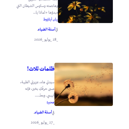
وهاجمته وساوس الشيطان التي
مبدؤها «لماذا يا...
ريان أرناؤوط
أسنة الضياء
في
.
_28 _يوليو _2026
ظلمات ثلاث!
سيدتي هاء، عزيزتي الطيبة،
عسى حرفُكِ بخير، فإنه
أنيسي. وبعدُ.....
هجيرة
أسنة الضياء
في
.
_27 _يوليو _2026