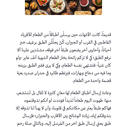
قديماً، كانت الأمّهات حين يرسلْن أطباقاً من الطعام للأقرباء
القاطنين في القرب أو الجيران، كُنَّ يجلِّلْن الطبق برغيف خبز
أحياناً، وأحايين أخر يضعون طبقاً آخر فوقه، مشدّدين علينا ألا
نرفع الطبق؛ كي لا تزكم رائحة بخار الطعام الشهية أنفَ عابِر -ولو
كان غنياً- فتشتهي نفسه الطعام، وكي لا يرى فقير الطبق بزينته
وما فيه من دجاج وبهارات، فيرتطم طائره في جدران صدره بغية
قضمة واحدة من الطعام.
وعادة إرسال أطباق الطعام لها معانٍ كثيرة لا تُقال بل تُسْتشعر،
منها: طهوت اليوم طعاماً لذيذاً فوَددت لو أنكم تذوقتموه،
فهاكم طبقاً يعبّر عن مكانتكم في قلوبنا، وأن لا يهنأ لنا تذوقه إلا
بتذوقكم إياه، زيادة الوشائج بين الأقارب والجيران؛ فإرسال
طبق يعني إرسال طبق آخر من المُرسَل إليه، وبالتالي صلة رحم