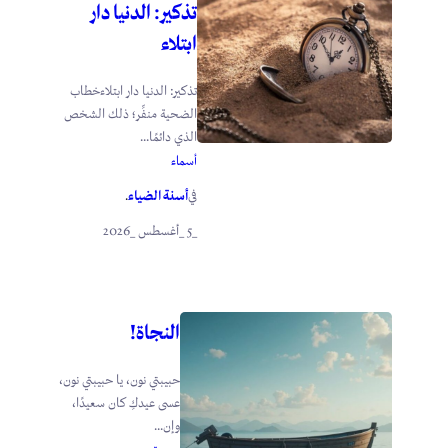
تذكير: الدنيا دار
ابتلاء
تذكير: الدنيا دار ابتلاءخطاب
الضحية منفِّر؛ ذلك الشخص
الذي دائمًا...
أسماء
أسنة الضياء
في
.
_5 _أغسطس _2026
النجاة!
حبيبتي نون، يا حبيبتي نون،
عسى عيدكِ كان سعيدًا،
وإن...