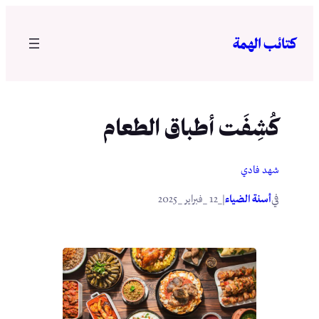
تخطى
إلى
كتائب الهمة
المحتوى
كُشِفَت أطباق الطعام
شهد فادي
في
|
أسنة الضياء
_12 _فبراير _2025