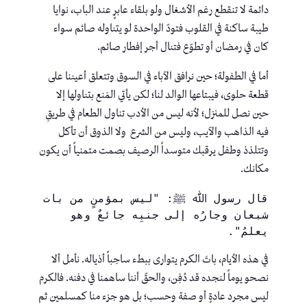
دائمة لا تنقطع رغم الأشغال ولو بلقاء عابرٍ عند الباب، نوايا
طيبة ساكنة في القلوب فتودّ الواحدة لو يتناوله صائم سواء
كان في رمضان أو تطوّع فتنال أجر إفطار صائم.
أما في الطفولة؛ حين نرافق الآباء في السوق وتتعلق أعيننا على
قطعة حلوى، فيبتاعها الوالد لنا؛ لكن يأتي المَنع بتناولها إلا
حين نصل للمنزل؛ لأنه ليس من الأدب تناول الطعام في طريقِ
فيه الذاهب والآيب، وليس من الشرع ولا الذوق أن تأكل
وتتلذذ وطفل يرقبك متوسداً الرصيف بصمت متمنياً أن يكون
مكانك.
قال رسول ﷲ ﷺ: "ليس بمؤمنٍ من بات 
شبعان وجارُه إلى جنبِه جائعٌ وهو 
يعلمُ".
في هذه الأيام، باتَ الكرم يتوارى ببطء ساحِباً أذياله. نأمل ألا
نصحو يوماً لنجده قد دُفِن، والحقّ أننا ساهمنا في دفنه. فالكرم
ليس مجرد عادةٍ أو صفة وحسب؛ بل هو جزء منا كمسلمين ثم