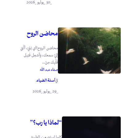
_30 _يوليو _2026
محاضن الروح
محاضن الروح!أي بُنَيّ، أَلْقِ
إليَّ سمعك، وَأَشعِل فَتِيل
قَلْبِك مِنْ...
صفاء عبد الله
أسنة الضياء
في
.
_29 _يوليو _2026
“لماذا يا رب؟”
كلما استصعبَ الطريق