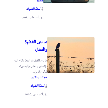
هجيرة
أسنة الضياء
في
.
_4 _أغسطس _2026
ما بين الفطرة
والفعل
ما بين الفطرة والفعل:كرَّم الله
الإنسان بالعقل والبصيرة،
ليكون قادرًا...
خولة بنت الأزور
أسنة الضياء
في
.
_3 _أغسطس _2026