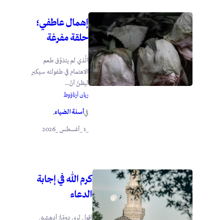
إهمال عاطفي؛
حلقة مفرغة
الَّذي لم يتذوَّق طعم
الاهتمام في طفولته سيكبر
ليظنَّ أنَّ...
ريان أرناؤوط
أسنة الضياء
في
.
_1 _أغسطس _2026
كرم الله في إجابة
الدعاء
أقول لربي دومًا: أدهشني